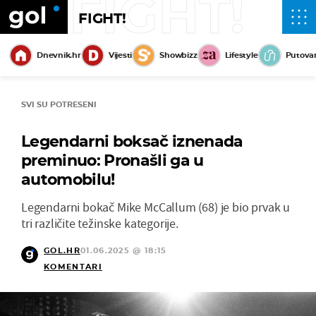
FIGHT!
FIGHT!
Dnevnik.hr
Vijesti
Showbizz
Lifestyle
Putova
SVI SU POTRESENI
Legendarni boksač iznenada
preminuo: Pronašli ga u
automobilu!
Legendarni bokač Mike McCallum (68) je bio prvak u
tri različite težinske kategorije.
GOL.HR
01.06.2025 @ 18:15
KOMENTARI