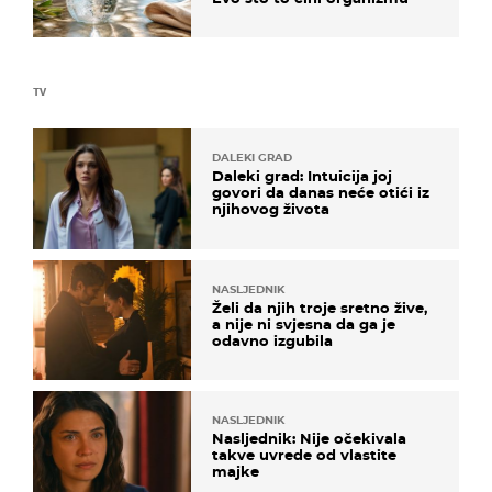
TV
DALEKI GRAD
Daleki grad: Intuicija joj
govori da danas neće otići iz
njihovog života
NASLJEDNIK
Želi da njih troje sretno žive,
a nije ni svjesna da ga je
odavno izgubila
NASLJEDNIK
Nasljednik: Nije očekivala
takve uvrede od vlastite
majke