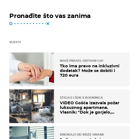
Pronađite što vas zanima
VIJESTI
IMAŠ PRAVO, OSTVARI GA!
Tko ima pravo na inkluzivni
dodatak? Može se dobiti i
720 eura
STIGAO I ŠOK S BOOKINGA
VIDEO Gošća izazvala požar
luksuznog apartmana.
Vlasnik: "Dok je gorjelo,
smijali su se, pili i pokazivali
mi srednji prst"
KRENULO OD BRZE HRANE