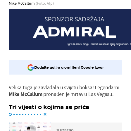
Mike McCallum
(Foto: Afp)
Dodajte gol.hr u omiljeni Google izvor
Velika tuga je zavladala u svijetu boksa! Legendarni
Mike McCallum
pronađen je mrtav u Las Vegasu.
Tri vijesti o kojima se priča
SLUŽBENO