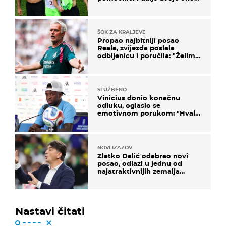
ponude
ŠOK ZA KRALJEVE
Propao najbitniji posao
Reala, zvijezda poslala
odbijenicu i poručila: "Želim
u Barcelonu"
SLUŽBENO
Vinicius donio konačnu
odluku, oglasio se
emotivnom porukom: "Hvala
vam svima"
NOVI IZAZOV
Zlatko Dalić odabrao novi
posao, odlazi u jednu od
najatraktivnijih zemalja
svijeta
Nastavi čitati