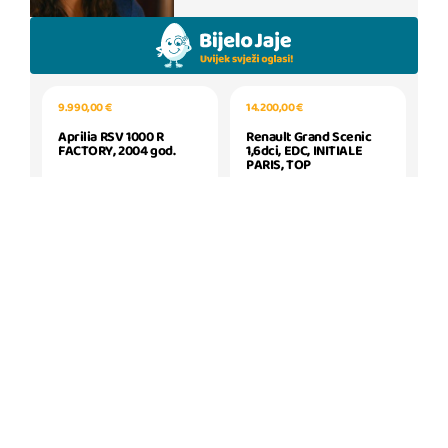
9.990,00 €
14.200,00 €
Aprilia RSV 1000 R
Renault Grand Scenic
FACTORY, 2004 god.
1,6dci, EDC, INITIALE
PARIS, TOP
SAZNAJ VIŠE
SAZNAJ VIŠE
477.000,00 €
12.500,00 €
LAGOON 38 - UŽITAK I
Renault Kadjar dCi 130 |
INVESTICIJA
Energy Intens |
Panorama | 144t km |
SAZNAJ VIŠE
SAZNAJ VIŠE