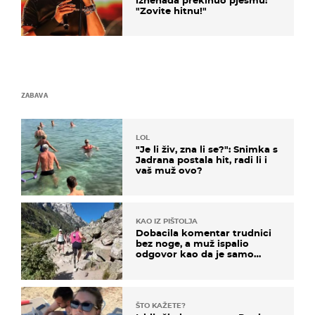
"Zovite hitnu!"
ZABAVA
LOL
"Je li živ, zna li se?": Snimka s
Jadrana postala hit, radi li i
vaš muž ovo?
KAO IZ PIŠTOLJA
Dobacila komentar trudnici
bez noge, a muž ispalio
odgovor kao da je samo
čekao…
ŠTO KAŽETE?