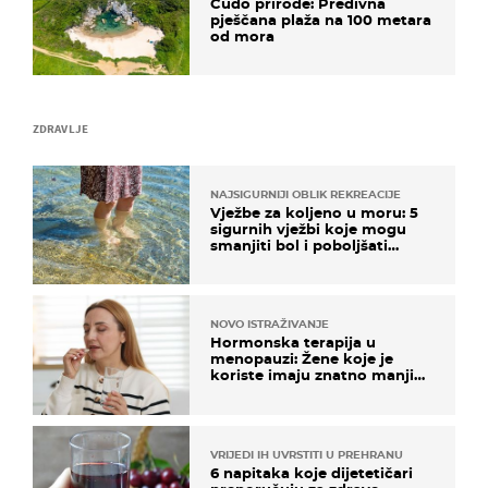
Čudo prirode: Predivna
pješčana plaža na 100 metara
od mora
ZDRAVLJE
NAJSIGURNIJI OBLIK REKREACIJE
Vježbe za koljeno u moru: 5
sigurnih vježbi koje mogu
smanjiti bol i poboljšati
pokretljivost
NOVO ISTRAŽIVANJE
Hormonska terapija u
menopauzi: Žene koje je
koriste imaju znatno manji
rizik od ovoga
VRIJEDI IH UVRSTITI U PREHRANU
6 napitaka koje dijetetičari