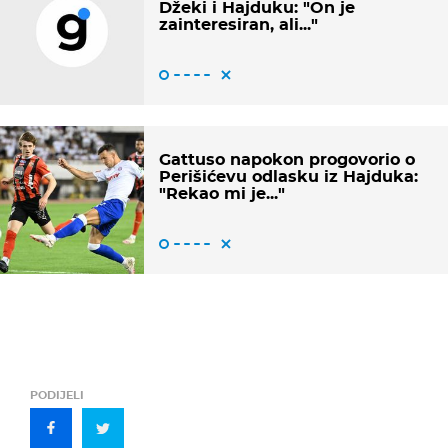
Džeki i Hajduku: "On je
zainteresiran, ali..."
Gattuso napokon progovorio o
Perišićevu odlasku iz Hajduka:
"Rekao mi je..."
PODIJELI