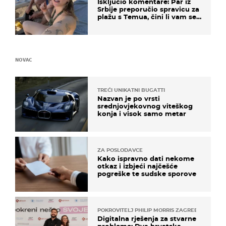
Isključio komentare: Par iz
Srbije preporučio spravicu za
plažu s Temua, čini li vam se
ovo sigurnim?
NOVAC
TREĆI UNIKATNI BUGATTI
Nazvan je po vrsti
srednjovjekovnog viteškog
konja i visok samo metar
ZA POSLODAVCE
Kako ispravno dati nekome
otkaz i izbjeći najčešće
pogreške te sudske sporove
POKROVITELJ PHILIP MORRIS ZAGREB
Digitalna rješenja za stvarne