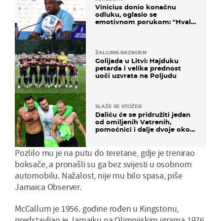
Vinicius donio konačnu
odluku, oglasio se
emotivnom porukom: "Hvala
vam svima"
ŽALGIRIS RAZBIJEN
Golijada u Litvi: Hajduku
petarda i velika prednost
uoči uzvrata na Poljudu
SLAŽE SE STOŽER
Daliću će se pridružiti jedan
od omiljenih Vatrenih,
pomoćnici i dalje dvoje oko
ponude
Pozlilo mu je na putu do teretane, gdje je trenirao
boksače, a pronašli su ga bez svijesti u osobnom
automobilu. Nažalost, nije mu bilo spasa, piše
Jamaica Observer.
McCallum je 1956. godine rođen u Kingstonu,
predstavljao je Jamajku na Olimpijskim igrama 1976.