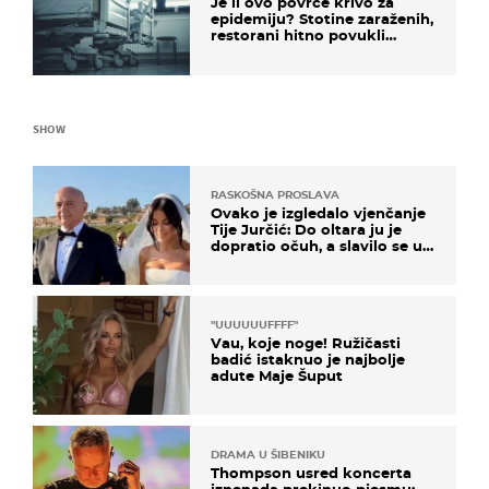
Je li ovo povrće krivo za
epidemiju? Stotine zaraženih,
restorani hitno povukli
proizvod
SHOW
RASKOŠNA PROSLAVA
Ovako je izgledalo vjenčanje
Tije Jurčić: Do oltara ju je
dopratio očuh, a slavilo se uz
Olivera i Rozgu
"UUUUUUFFFF"
Vau, koje noge! Ružičasti
badić istaknuo je najbolje
adute Maje Šuput
DRAMA U ŠIBENIKU
Thompson usred koncerta
iznenada prekinuo pjesmu: