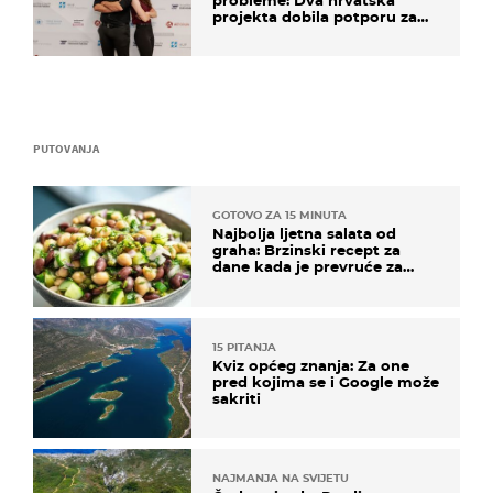
probleme: Dva hrvatska
projekta dobila potporu za
razvoj
PUTOVANJA
GOTOVO ZA 15 MINUTA
Najbolja ljetna salata od
graha: Brzinski recept za
dane kada je prevruće za
kuhanje
15 PITANJA
Kviz općeg znanja: Za one
pred kojima se i Google može
sakriti
NAJMANJA NA SVIJETU