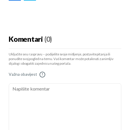
Komentari
(0)
Uključite se u raspravu – podijelite svoje mišljenje, postavite pitanja ili
ponudite svoj pogled na temu. Vaš komentar može potaknuti zanimljiv
dijalog i obogatiti zajednicu našeg portala.
Važna obavijest
!