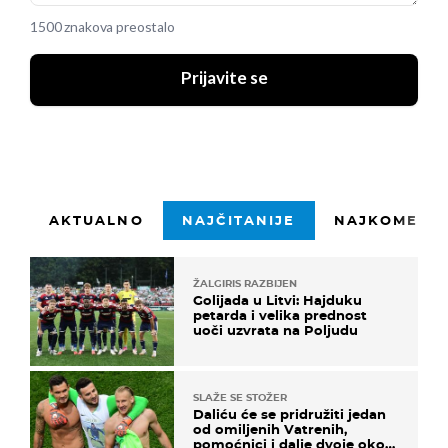
1500 znakova preostalo
Prijavite se
AKTUALNO
NAJČITANIJE
NAJKOMENTI
ŽALGIRIS RAZBIJEN
Golijada u Litvi: Hajduku
petarda i velika prednost
uoči uzvrata na Poljudu
SLAŽE SE STOŽER
Daliću će se pridružiti jedan
od omiljenih Vatrenih,
pomoćnici i dalje dvoje oko