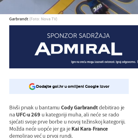
Garbrandt
(Foto: Nova TV)
Dodajte gol.hr u omiljeni Google izvor
Bivši prvak u bantamu
Cody
Garbrandt
debitirao je
na
UFC
-u 269
u kategoriji muha, ali neće se rado
sjećati svoje prve borbe u novoj težinskoj kategoriji.
Možda neće uopće jer ga je
Kai
Kara
-
France
demolirao već u prvoj rundi.