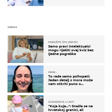
vjerojatno nisu očekivali
ZABAVA
POKAŽITE ŠTO ZNATE!
Samo pravi intelektualci
mogu riješiti ovaj kviz bez
ijedne pogreške
HMM…
To rade samo psihopati:
Jedan detalj s mora može
vam otkriti puno o
prijateljima
ZAMJERATE LI JOJ?
"Koja kuja…": Snašla se na
hrvatskoj granici, ali