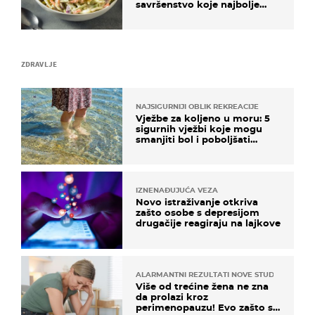
savršenstvo koje najbolje
paše uz pečeno meso
ZDRAVLJE
NAJSIGURNIJI OBLIK REKREACIJE
Vježbe za koljeno u moru: 5
sigurnih vježbi koje mogu
smanjiti bol i poboljšati
pokretljivost
IZNENAĐUJUĆA VEZA
Novo istraživanje otkriva
zašto osobe s depresijom
drugačije reagiraju na lajkove
ALARMANTNI REZULTATI NOVE STUDIJE
Više od trećine žena ne zna
da prolazi kroz
perimenopauzu! Evo zašto su