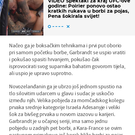
VIDEO Spektakl za kraj UFC-ove
godine: Poirier ponovo ostao
kratkih rukava u borbi za pojas,
Pena šokirala svijet!
Načeo ga je boksačkim tehnikama i prvi put oborio
pri samom početku borbe, Garbrandt se uspio vratiti
i pokušao spasiti hrvanjem, pokušao čak
isprovocirati svog suparnika bahatim govorom tijela,
ali uspio je upravo suprotno.
Novozelanđanin ga je ubrzo još jednom spustio na
tlo silovitim udarcem u glavu i sudac je uskočio
između njih. Velika pobjeda za momčadskog kolegu
prvaka srednje kategorije Israela Adesanyje i veliki
šok za bivšeg prvaka u novom izazovu u karijeri.
Garbrandt je u očajnoj seriji, ima samo jednu
pobjedu u zadnjih pet borbi, a Kara-France se ovim
nastupom primaknuo još korak bliže borbi za pojas