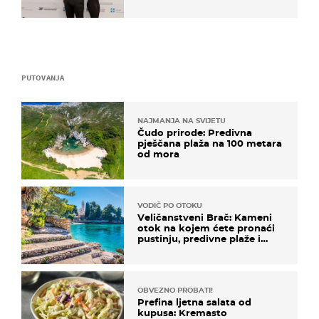
razvoj
PUTOVANJA
NAJMANJA NA SVIJETU
Čudo prirode: Predivna
pješčana plaža na 100 metara
od mora
VODIČ PO OTOKU
Veličanstveni Brač: Kameni
otok na kojem ćete pronaći
pustinju, predivne plaže i
uzbudljivu hranu
OBVEZNO PROBATI!
Prefina ljetna salata od
kupusa: Kremasto