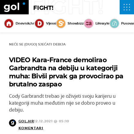
FIGHT!
FIGHT!
Dnevnik.hr
Vijesti
Showbizz
Lifestyle
Putova
NEĆE SE (DUGO) SJEĆATI DEBIJA
VIDEO Kara-France demolirao
Garbrandta na debiju u kategoriji
muha: Bivši prvak ga provocirao pa
brutalno zaspao
Cody Garbrandt trebao je oživjeti svoju karijeru u
kategoriji muha međutim nije se dobro proveo u
debiju.
GOL.HR
12.12.2021 @ 05:10
KOMENTARI