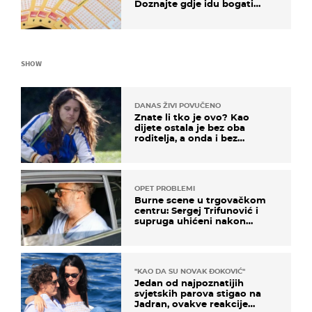
Doznajte gdje idu bogati
dobitci u Hrvatskoj
SHOW
DANAS ŽIVI POVUČENO
Znate li tko je ovo? Kao
dijete ostala je bez oba
roditelja, a onda i bez
milijuna koje je trebala
naslijediti
OPET PROBLEMI
Burne scene u trgovačkom
centru: Sergej Trifunović i
supruga uhićeni nakon
svađe!
"KAO DA SU NOVAK ĐOKOVIĆ"
Jedan od najpoznatijih
svjetskih parova stigao na
Jadran, ovakve reakcije