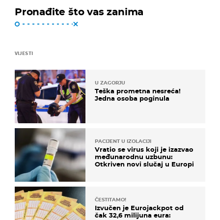
Pronađite što vas zanima
VIJESTI
U ZAGORJU
Teška prometna nesreća!
Jedna osoba poginula
PACIJENT U IZOLACIJI
Vratio se virus koji je izazvao
međunarodnu uzbunu:
Otkriven novi slučaj u Europi
ČESTITAMO!
Izvučen je Eurojackpot od
čak 32,6 milijuna eura: