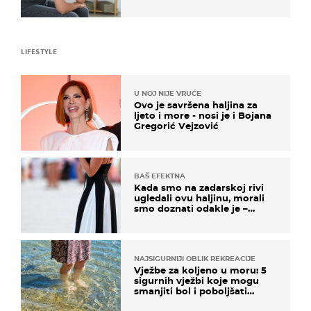
simptomi toliko zbunjujući
LIFESTYLE
U NOJ NIJE VRUĆE
Ovo je savršena haljina za
ljeto i more - nosi je i Bojana
Gregorić Vejzović
BAŠ EFEKTNA
Kada smo na zadarskoj rivi
ugledali ovu haljinu, morali
smo doznati odakle je –
košta samo 18 eura
NAJSIGURNIJI OBLIK REKREACIJE
Vježbe za koljeno u moru: 5
sigurnih vježbi koje mogu
smanjiti bol i poboljšati
pokretljivost