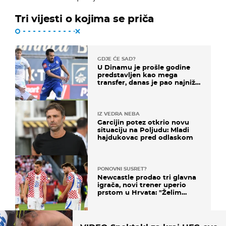
Tri vijesti o kojima se priča
GDJE ĆE SAD?
U Dinamu je prošle godine
predstavljen kao mega
transfer, danas je pao najniže
u karijeri
IZ VEDRA NEBA
Garcijin potez otkrio novu
situaciju na Poljudu: Mladi
hajdukovac pred odlaskom
PONOVNI SUSRET?
Newcastle prodao tri glavna
igrača, novi trener uperio
prstom u Hrvata: "Želim
njega!"