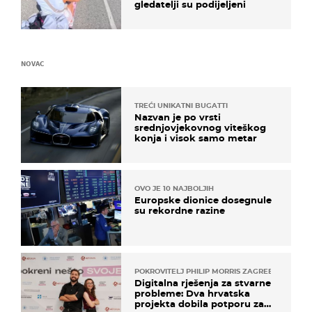
gledatelji su podijeljeni
NOVAC
TREĆI UNIKATNI BUGATTI
Nazvan je po vrsti
srednjovjekovnog viteškog
konja i visok samo metar
OVO JE 10 NAJBOLJIH
Europske dionice dosegnule
su rekordne razine
POKROVITELJ PHILIP MORRIS ZAGREB
Digitalna rješenja za stvarne
probleme: Dva hrvatska
projekta dobila potporu za