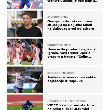
transfer, danas je pao najniže
u karijeri
IZ VEDRA NEBA
Garcijin potez otkrio novu
situaciju na Poljudu: Mladi
hajdukovac pred odlaskom
PONOVNI SUSRET?
Newcastle prodao tri glavna
igrača, novi trener uperio
prstom u Hrvata: "Želim
njega!"
SIN HAJDUČKE IKONE
Rudeš službeno dobio veliko
pojačanje iz Hajduka
BESMISLENO I BESPOTREBNO
VIDEO Krvoločnim startom
na prijateljskoj utakmici