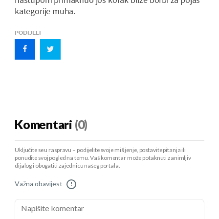
kategorije muha.
PODIJELI
Komentari
(0)
Uključite se u raspravu – podijelite svoje mišljenje, postavite pitanja ili
ponudite svoj pogled na temu. Vaš komentar može potaknuti zanimljiv
dijalog i obogatiti zajednicu našeg portala.
Važna obavijest
!