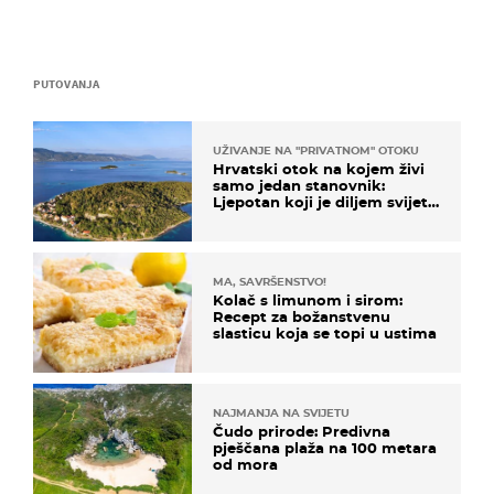
PUTOVANJA
UŽIVANJE NA "PRIVATNOM" OTOKU
Hrvatski otok na kojem živi
samo jedan stanovnik:
Ljepotan koji je diljem svijeta
poznat po svojem "bijelom
zlatu"
MA, SAVRŠENSTVO!
Kolač s limunom i sirom:
Recept za božanstvenu
slasticu koja se topi u ustima
NAJMANJA NA SVIJETU
Čudo prirode: Predivna
pješčana plaža na 100 metara
od mora