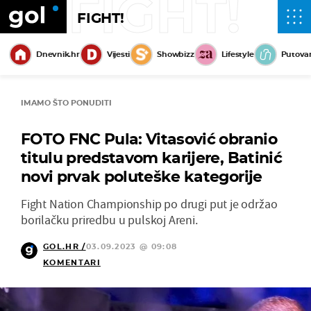
FIGHT!
FIGHT!
Dnevnik.hr
Vijesti
Showbizz
Lifestyle
Putova
IMAMO ŠTO PONUDITI
FOTO FNC Pula: Vitasović obranio
titulu predstavom karijere, Batinić
novi prvak poluteške kategorije
Fight Nation Championship po drugi put je održao
borilačku priredbu u pulskoj Areni.
GOL.HR /
03.09.2023 @ 09:08
KOMENTARI