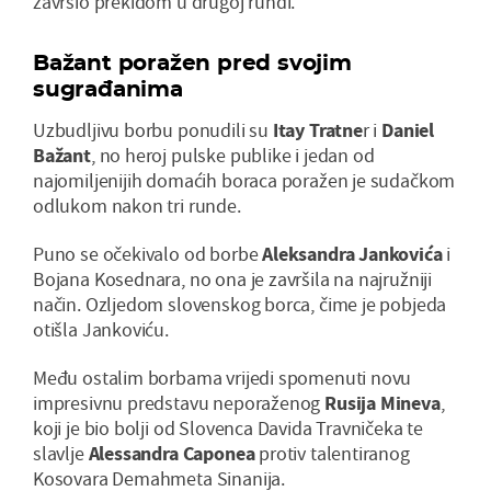
završio prekidom u drugoj rundi.
Bažant poražen pred svojim
sugrađanima
Uzbudljivu borbu ponudili su
Itay Tratne
r i
Daniel
Bažant
, no heroj pulske publike i jedan od
najomiljenijih domaćih boraca poražen je sudačkom
odlukom nakon tri runde.
Puno se očekivalo od borbe
Aleksandra Jankovića
i
Bojana Kosednara, no ona je završila na najružniji
način. Ozljedom slovenskog borca, čime je pobjeda
otišla Jankoviću.
Među ostalim borbama vrijedi spomenuti novu
impresivnu predstavu neporaženog
Rusija Mineva
,
koji je bio bolji od Slovenca Davida Travničeka te
slavlje
Alessandra Caponea
protiv talentiranog
Kosovara Demahmeta Sinanija.