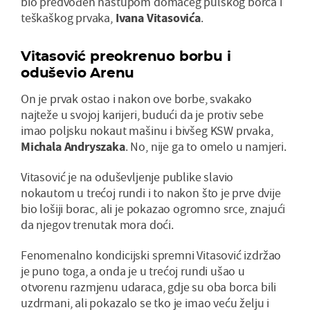
bio predvođen nastupom domaćeg pulskog borca i
teškaškog prvaka,
Ivana Vitasovića
.
Vitasović preokrenuo borbu i
oduševio Arenu
On je prvak ostao i nakon ove borbe, svakako
najteže u svojoj karijeri, budući da je protiv sebe
imao poljsku nokaut mašinu i bivšeg KSW prvaka,
Michala Andryszaka
. No, nije ga to omelo u namjeri.
Vitasović je na oduševljenje publike slavio
nokautom u trećoj rundi i to nakon što je prve dvije
bio lošiji borac, ali je pokazao ogromno srce, znajući
da njegov trenutak mora doći.
Fenomenalno kondicijski spremni Vitasović izdržao
je puno toga, a onda je u trećoj rundi ušao u
otvorenu razmjenu udaraca, gdje su oba borca bili
uzdrmani, ali pokazalo se tko je imao veću želju i