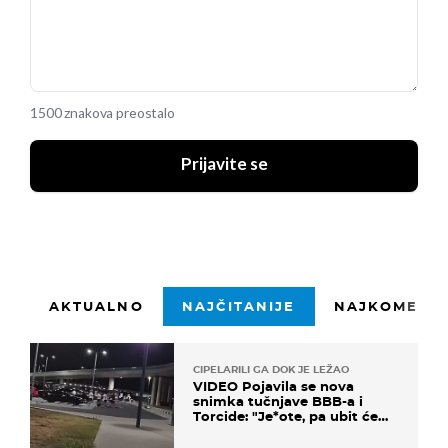
1500 znakova preostalo
Prijavite se
AKTUALNO
NAJČITANIJE
NAJKOMENTI
CIPELARILI GA DOK JE LEŽAO
VIDEO Pojavila se nova
snimka tučnjave BBB-a i
Torcide: "Je*ote, pa ubit će
ga!"