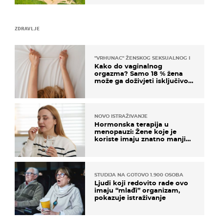
ZDRAVLJE
"VRHUNAC" ŽENSKOG SEKSUALNOG ISKUSTVA
Kako do vaginalnog
orgazma? Samo 18 % žena
može ga doživjeti isključivo
na ovaj način
NOVO ISTRAŽIVANJE
Hormonska terapija u
menopauzi: Žene koje je
koriste imaju znatno manji
rizik od ovoga
STUDIJA NA GOTOVO 1.900 OSOBA
Ljudi koji redovito rade ovo
imaju “mlađi” organizam,
pokazuje istraživanje