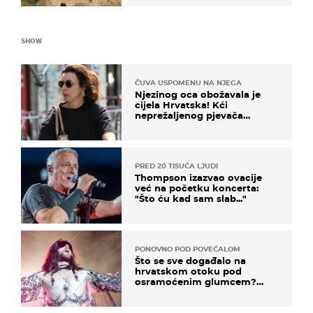
SHOW
ČUVA USPOMENU NA NJEGA
Njezinog oca obožavala je
cijela Hrvatska! Kći
neprežaljenog pjevača
projurila špicom na dva
kotača
PRED 20 TISUĆA LJUDI
Thompson izazvao ovacije
već na početku koncerta:
"Što ću kad sam slab..."
PONOVNO POD POVEĆALOM
Što se sve događalo na
hrvatskom otoku pod
osramoćenim glumcem?
Bizarni prizori i danas
izazivaju nevjericu