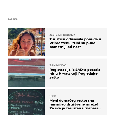
ZABAVA
JESTE LI PROBALI?
Turisticu oduševila ponuda u
Primoštenu: "Oni su puno
pametniji od nas"
ZANIMLJIVO
Registracija iz SAD-a postala
hit u Hrvatskoj! Pogledajte
zašto
UPS!
Meni domaćeg restorana
nasmijao društvene mreže!
Za sve je zaslužan urnebesan
naziv jela