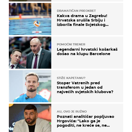
DRAMATIČAN PREOKRET
Kakva drama u Zagrebu!
Hrvatska srušila Srbiju i
izborila finale Svjetskog
prvenstva
POMOĆNI TRENER
Legendarni hrvatski košarkaš
došao na klupu Barcelone
STIŽE KAPETANU?
Stoper Vatrenih pred
transferom u jedan od
najvećih svjetskih klubova?
AU, OVO JE RUŽNO
Poznati analitičar popljuvao
Hrgovića: "Lako ga je
pogoditi, ne kreće se, ne
koristi noge..."