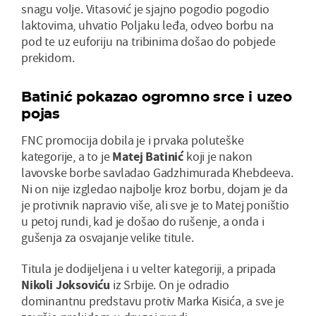
snagu volje. Vitasović je sjajno pogodio pogodio
laktovima, uhvatio Poljaku leđa, odveo borbu na
pod te uz euforiju na tribinima došao do pobjede
prekidom.
Batinić pokazao ogromno srce i uzeo
pojas
FNC promocija dobila je i prvaka poluteške
kategorije, a to je
Matej Batinić
koji je nakon
lavovske borbe savladao Gadzhimurada Khebdeeva.
Ni on nije izgledao najbolje kroz borbu, dojam je da
je protivnik napravio više, ali sve je to Matej poništio
u petoj rundi, kad je došao do rušenje, a onda i
gušenja za osvajanje velike titule.
Titula je dodijeljena i u velter kategoriji, a pripada
N
ikoli Joksoviću
iz Srbije. On je odradio
dominantnu predstavu protiv Marka Kisića, a sve je