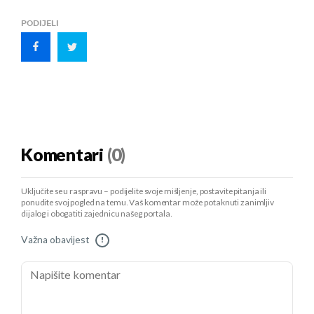
PODIJELI
Komentari
(0)
Uključite se u raspravu – podijelite svoje mišljenje, postavite pitanja ili
ponudite svoj pogled na temu. Vaš komentar može potaknuti zanimljiv
dijalog i obogatiti zajednicu našeg portala.
Važna obavijest
!