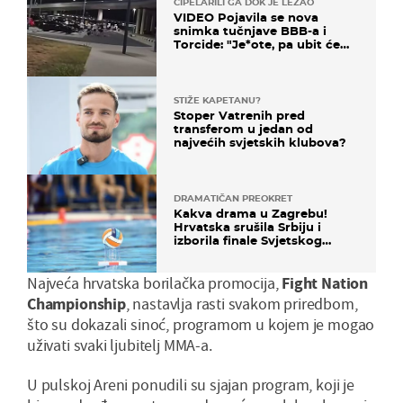
CIPELARILI GA DOK JE LEŽAO
VIDEO Pojavila se nova
snimka tučnjave BBB-a i
Torcide: "Je*ote, pa ubit će
ga!"
STIŽE KAPETANU?
Stoper Vatrenih pred
transferom u jedan od
najvećih svjetskih klubova?
DRAMATIČAN PREOKRET
Kakva drama u Zagrebu!
Hrvatska srušila Srbiju i
izborila finale Svjetskog
prvenstva
Najveća hrvatska borilačka promocija,
Fight Nation
Championship
, nastavlja rasti svakom priredbom,
što su dokazali sinoć, programom u kojem je mogao
uživati svaki ljubitelj MMA-a.
U pulskoj Areni ponudili su sjajan program, koji je