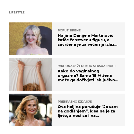
LIFESTYLE
POPUT SIRENE
Haljina Danijele Martinović
ističe ženstvenu figuru, a
savršena je za večernji izlazak
na moru
"VRHUNAC" ŽENSKOG SEKSUALNOG ISKUSTVA
Kako do vaginalnog
orgazma? Samo 18 % žena
može ga doživjeti isključivo
na ovaj način
PREKRASNO IZDANJE
Ova haljina poručuje “Ja sam
na godišnjem”, idealna je za
ljeto, a nosi se i na
zagrebačkoj špici