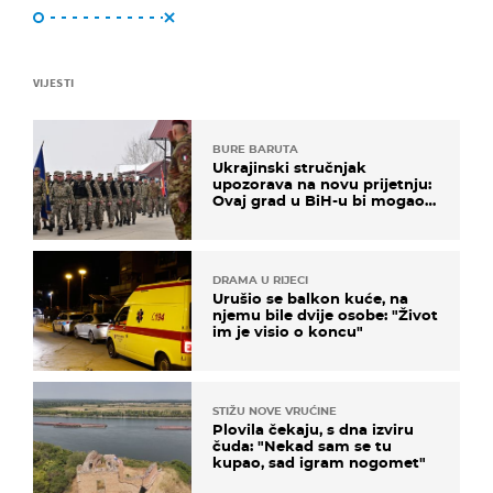
VIJESTI
BURE BARUTA
Ukrajinski stručnjak
upozorava na novu prijetnju:
Ovaj grad u BiH-u bi mogao
biti žarište
DRAMA U RIJECI
Urušio se balkon kuće, na
njemu bile dvije osobe: "Život
im je visio o koncu"
STIŽU NOVE VRUĆINE
Plovila čekaju, s dna izviru
čuda: "Nekad sam se tu
kupao, sad igram nogomet"