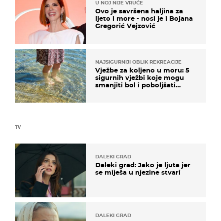
U NOJ NIJE VRUĆE
Ovo je savršena haljina za
ljeto i more - nosi je i Bojana
Gregorić Vejzović
NAJSIGURNIJI OBLIK REKREACIJE
Vježbe za koljeno u moru: 5
sigurnih vježbi koje mogu
smanjiti bol i poboljšati
pokretljivost
TV
DALEKI GRAD
Daleki grad: Jako je ljuta jer
se miješa u njezine stvari
DALEKI GRAD