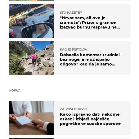
ŠTO KAŽETE?
"Hrvat sam, ali ovo je
sramota": Prizor s granice
izazvao burnu raspravu na
društvenim mrežama
KAO IZ PIŠTOLJA
Dobacila komentar trudnici
bez noge, a muž ispalio
odgovor kao da je samo
čekao…
NOVAC
ZA POSLODAVCE
Kako ispravno dati nekome
otkaz i izbjeći najčešće
pogreške te sudske sporove