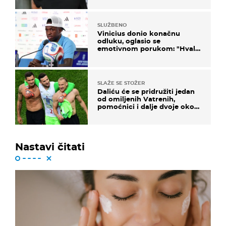
SLUŽBENO
Vinicius donio konačnu
odluku, oglasio se
emotivnom porukom: "Hvala
vam svima"
SLAŽE SE STOŽER
Daliću će se pridružiti jedan
od omiljenih Vatrenih,
pomoćnici i dalje dvoje oko
ponude
Nastavi čitati