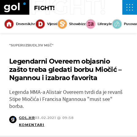
FIGHT!
FIGHT!
Dnevnik.hr
Vijesti
Showbizz
Lifestyle
Putova
"SUPERUZBUDLJIV MEČ"
Legendarni Overeem objasnio
zašto treba gledati borbu Miočić –
Ngannou i izabrao favorita
Legenda MMA-a Alistair Overeem tvrdi da je revanš
Stipe Miočića i Francisa Ngannoua "must see"
borba.
GOL.HR
03.02.2021 @ 09:58
KOMENTARI