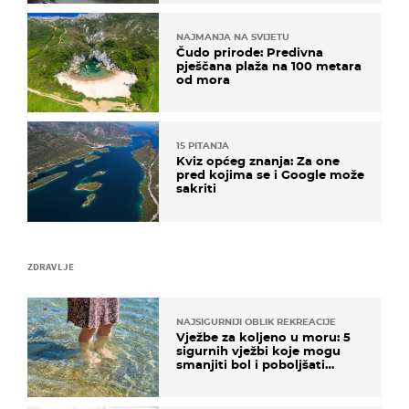
NAJMANJA NA SVIJETU
Čudo prirode: Predivna
pješčana plaža na 100 metara
od mora
15 PITANJA
Kviz općeg znanja: Za one
pred kojima se i Google može
sakriti
ZDRAVLJE
NAJSIGURNIJI OBLIK REKREACIJE
Vježbe za koljeno u moru: 5
sigurnih vježbi koje mogu
smanjiti bol i poboljšati
pokretljivost