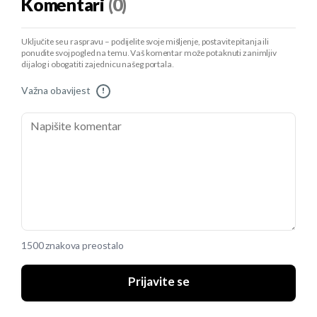
Komentari
(0)
Uključite se u raspravu – podijelite svoje mišljenje, postavite pitanja ili
ponudite svoj pogled na temu. Vaš komentar može potaknuti zanimljiv
dijalog i obogatiti zajednicu našeg portala.
Važna obavijest
!
1500 znakova preostalo
Prijavite se