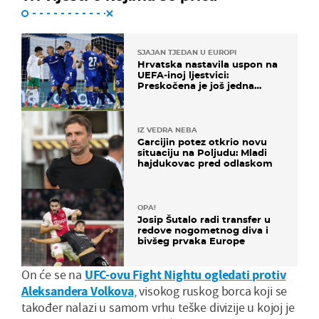
SJAJAN TJEDAN U EUROPI
Hrvatska nastavila uspon na
UEFA-inoj ljestvici:
Preskočena je još jedna
država
IZ VEDRA NEBA
Garcijin potez otkrio novu
situaciju na Poljudu: Mladi
hajdukovac pred odlaskom
OPA!
Josip Šutalo radi transfer u
redove nogometnog diva i
bivšeg prvaka Europe
On će se na
UFC-ovu Fight Nightu ogledati protiv
Aleksandera Volkova
, visokog ruskog borca koji se
također nalazi u samom vrhu teške divizije u kojoj je