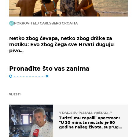
POKROVITELJ CARLSBERG CROATIA
Netko zbog ćevapa, netko zbog drške za
motiku: Evo zbog čega sve Hrvati duguju
pivo...
Pronađite što vas zanima
VIJESTI
"I DALJE SU PLESALI, VRIŠTALI..."
Turisti mu zapalili apartman:
"U 30 minuta nestalo je 50
godina našeg života, supruga
i ja ne možemo oka sklopiti"