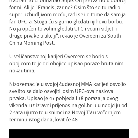
izabrati, to bi onda bio Stipe. On je stvarno u dobroj
formi. Ali je i Francis, zar ne? Osim što se tu radi o
super uzbudljivom meču, radi se i o tome da sam ja
fan UFC-a. Stoga ću sigurno gledati njihovu borbu.
No ja općenito volim gledati UFC i volim vidjeti i
druge prvake u akciji", rekao je Overeem za South
China Morning Post.
U veličanstvenoj karijeri Overeem se borio s
obojicom te je od obojice upisao poraze brutalnim
nokautima.
Nizozemac je u svojoj čudesnoj MMA karijeri osvojio
sve što se dalo osvojiti, osim UFC-ova naslova
prvaka. Upisao je 47 pobjeda i 18 poraza, a ovog
vikenda, uz izravni prijenos na gol.hr-u u nedjelju od
2 sata ujutro te u snimci na Novoj TV u večernjem
terminu istog dana, lovit će 48.