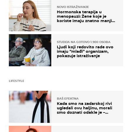
NOVO ISTRAŽIVANJE
Hormonska terapija u
menopauzi: Žene koje je
koriste imaju znatno manji
rizik od ovoga
STUDIJA NA GOTOVO 1.900 OSOBA
Ljudi koji redovito rade ovo
imaju “mlađi” organizam,
pokazuje istraživanje
LIFESTYLE
BAŠ EFEKTNA
Kada smo na zadarskoj rivi
ugledali ovu haljinu, morali
smo doznati odakle je –
košta samo 18 eura