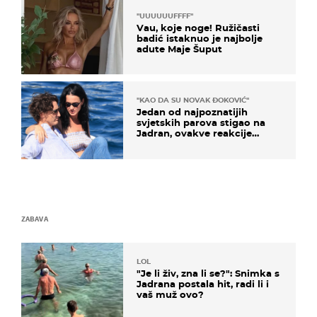
"UUUUUUFFFF"
Vau, koje noge! Ružičasti
badić istaknuo je najbolje
adute Maje Šuput
"KAO DA SU NOVAK ĐOKOVIĆ"
Jedan od najpoznatijih
svjetskih parova stigao na
Jadran, ovakve reakcije
vjerojatno nisu očekivali
ZABAVA
LOL
"Je li živ, zna li se?": Snimka s
Jadrana postala hit, radi li i
vaš muž ovo?