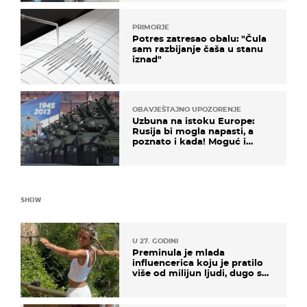
PRIMORJE
Potres zatresao obalu: "Čula
sam razbijanje čaša u stanu
iznad"
OBAVJEŠTAJNO UPOZORENJE
Uzbuna na istoku Europe:
Rusija bi mogla napasti, a
poznato i kada! Moguć i
kopneni upad u članicu
NATO-a
SHOW
U 27. GODINI
Preminula je mlada
influencerica koju je pratilo
više od milijun ljudi, dugo se
borila s opakom bolešću