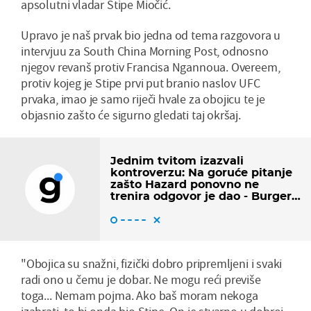
apsolutni vladar Stipe Miočić.
Upravo je naš prvak bio jedna od tema razgovora u
intervjuu za South China Morning Post, odnosno
njegov revanš protiv Francisa Ngannoua. Overeem,
protiv kojeg je Stipe prvi put branio naslov UFC
prvaka, imao je samo riječi hvale za obojicu te je
objasnio zašto će sigurno gledati taj okršaj.
Jednim tvitom izazvali
kontroverzu: Na goruće pitanje
zašto Hazard ponovno ne
trenira odgovor je dao - Burger
King
"Obojica su snažni, fizički dobro pripremljeni i svaki
radi ono u čemu je dobar. Ne mogu reći previše
toga... Nemam pojma. Ako baš moram nekoga