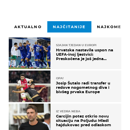
AKTUALNO
NAJČITANIJE
NAJKOMENTI
SJAJAN TJEDAN U EUROPI
Hrvatska nastavila uspon na
UEFA-inoj ljestvici:
Preskočena je još jedna
država
OPA!
Josip Šutalo radi transfer u
redove nogometnog diva i
bivšeg prvaka Europe
IZ VEDRA NEBA
Garcijin potez otkrio novu
situaciju na Poljudu: Mladi
hajdukovac pred odlaskom