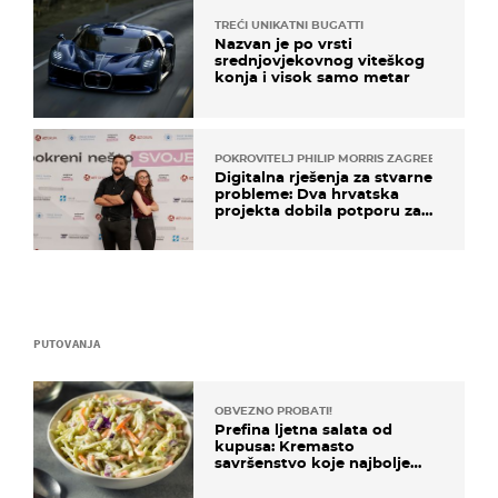
TREĆI UNIKATNI BUGATTI
Nazvan je po vrsti
srednjovjekovnog viteškog
konja i visok samo metar
POKROVITELJ PHILIP MORRIS ZAGREB
Digitalna rješenja za stvarne
probleme: Dva hrvatska
projekta dobila potporu za
razvoj
PUTOVANJA
OBVEZNO PROBATI!
Prefina ljetna salata od
kupusa: Kremasto
savršenstvo koje najbolje
paše uz pečeno meso