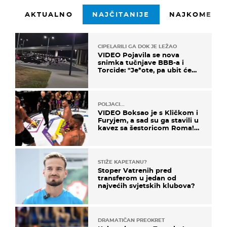
AKTUALNO
NAJČITANIJE
NAJKOMENTI
CIPELARILI GA DOK JE LEŽAO
VIDEO Pojavila se nova
snimka tučnjave BBB-a i
Torcide: "Je*ote, pa ubit će
ga!"
POLJACI...
VIDEO Boksao je s Kličkom i
Furyjem, a sad su ga stavili u
kavez sa šestoricom Roma!
Pogledajte kako je završilo
STIŽE KAPETANU?
Stoper Vatrenih pred
transferom u jedan od
najvećih svjetskih klubova?
DRAMATIČAN PREOKRET