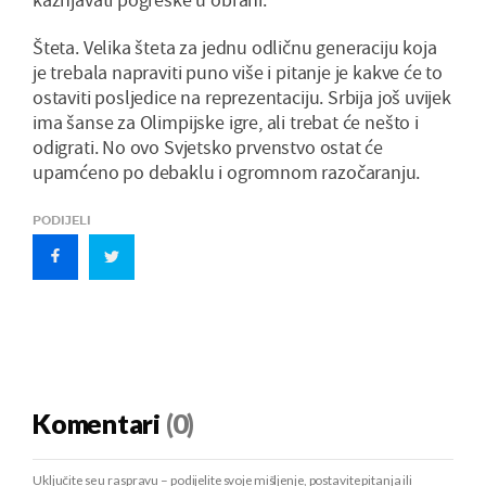
Šteta. Velika šteta za jednu odličnu generaciju koja
je trebala napraviti puno više i pitanje je kakve će to
ostaviti posljedice na reprezentaciju. Srbija još uvijek
ima šanse za Olimpijske igre, ali trebat će nešto i
odigrati. No ovo Svjetsko prvenstvo ostat će
upamćeno po debaklu i ogromnom razočaranju.
PODIJELI
Komentari
(0)
Uključite se u raspravu – podijelite svoje mišljenje, postavite pitanja ili