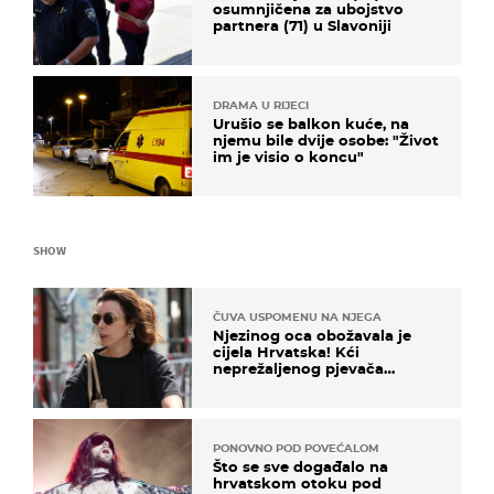
osumnjičena za ubojstvo
partnera (71) u Slavoniji
DRAMA U RIJECI
Urušio se balkon kuće, na
njemu bile dvije osobe: "Život
im je visio o koncu"
SHOW
ČUVA USPOMENU NA NJEGA
Njezinog oca obožavala je
cijela Hrvatska! Kći
neprežaljenog pjevača
projurila špicom na dva
kotača
PONOVNO POD POVEĆALOM
Što se sve događalo na
hrvatskom otoku pod