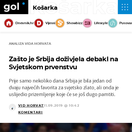
Košarka
Košarka
Dnevnik.hr
Vijesti
Showbizz
Lifestyle
Putova
ANALIZA VIDA HORVATA
Zašto je Srbija doživjela debakl na
Svjetskom prvenstvu
Prije samo nekoliko dana Srbija je bila jedan od
dvaju najvećih favorita za svjetsko zlato, ali onda je
uslijedio prizemljenje koje će se još dugo pamtiti.
VID HORVAT
11.09.2019 @ 10:42
KOMENTARI