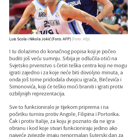
Luis Scola i Nikola Jokić (Foto: AFP)
(Foto: Afp)
I tu dolazimo do konačnog popisa koji je počeo
buditi još veću sumnju. Srbija je odlučila otići na
Svjetsko prvenstvo s četiri teška centra koji ne mogu
igrati zajedno i za koje neće biti dovoljno minuta, a
onda još tome pridodala dvojicu igrača, Birčevića i
Simonovića, koji će teško moći braniti i igrati protiv
ozbiljnijih reprezentacija.
Sve to funkcioniralo je tijekom priprema i na
početku turnira protiv Angole, Filipina i Portorika.
Čak i protiv Italije, za koju je poznato da ne igra
obranu i kod koje stvari funkcioniraju jedino ako
najveće zvijezde imaju nenormalan šuterski dan za