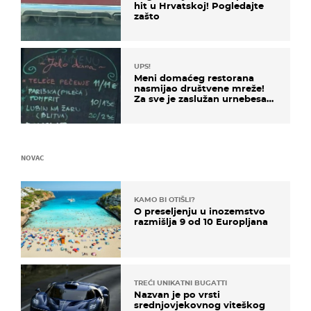
hit u Hrvatskoj! Pogledajte
zašto
UPS!
Meni domaćeg restorana
nasmijao društvene mreže!
Za sve je zaslužan urnebesan
naziv jela
NOVAC
KAMO BI OTIŠLI?
O preseljenju u inozemstvo
razmišlja 9 od 10 Europljana
TREĆI UNIKATNI BUGATTI
Nazvan je po vrsti
srednjovjekovnog viteškog