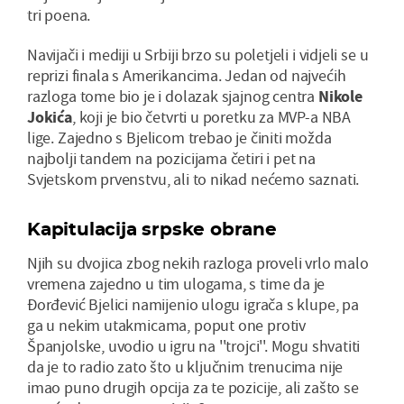
tri poena.
Navijači i mediji u Srbiji brzo su poletjeli i vidjeli se u
reprizi finala s Amerikancima. Jedan od najvećih
razloga tome bio je i dolazak sjajnog centra
Nikole
Jokića
, koji je bio četvrti u poretku za MVP-a NBA
lige. Zajedno s Bjelicom trebao je činiti možda
najbolji tandem na pozicijama četiri i pet na
Svjetskom prvenstvu, ali to nikad nećemo saznati.
Kapitulacija srpske obrane
Njih su dvojica zbog nekih razloga proveli vrlo malo
vremena zajedno u tim ulogama, s time da je
Đorđević Bjelici namijenio ulogu igrača s klupe, pa
ga u nekim utakmicama, poput one protiv
Španjolske, uvodio u igru na ''trojci''. Mogu shvatiti
da je to radio zato što u ključnim trenucima nije
imao puno drugih opcija za te pozicije, ali zašto se