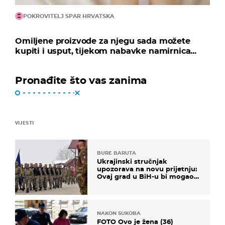
POKROVITELJ SPAR HRVATSKA
Omiljene proizvode za njegu sada možete
kupiti i usput, tijekom nabavke namirnica...
Pronađite što vas zanima
VIJESTI
BURE BARUTA
Ukrajinski stručnjak
upozorava na novu prijetnju:
Ovaj grad u BiH-u bi mogao
biti žarište
NAKON SUKOBA
FOTO Ovo je žena (36)