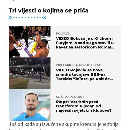
Tri vijesti o kojima se priča
POLJACI...
VIDEO Boksao je s Kličkom i
Furyjem, a sad su ga stavili u
kavez sa šestoricom Roma!
Pogledajte kako je završilo
CIPELARILI GA DOK JE LEŽAO
VIDEO Pojavila se nova
snimka tučnjave BBB-a i
Torcide: "Je*ote, pa ubit će
ga!"
STIŽE KAPETANU?
Stoper Vatrenih pred
transferom u jedan od
najvećih svjetskih klubova?
Još od kada su izvučene skupine krenula je euforija