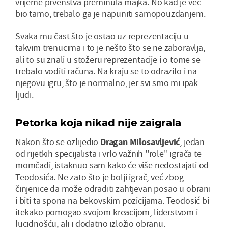
vrijeme prvenstva preminula majka. No kad je već
bio tamo, trebalo ga je napuniti samopouzdanjem.
Svaka mu čast što je ostao uz reprezentaciju u
takvim trenucima i to je nešto što se ne zaboravlja,
ali to su znali u stožeru reprezentacije i o tome se
trebalo voditi računa. Na kraju se to odrazilo i na
njegovu igru, što je normalno, jer svi smo mi ipak
ljudi.
Petorka koja nikad nije zaigrala
Nakon što se ozlijedio
Dragan Milosavljević
, jedan
od rijetkih specijalista i vrlo važnih ''role'' igrača te
momčadi, istaknuo sam kako će više nedostajati od
Teodosića. Ne zato što je bolji igrač, već zbog
činjenice da može odraditi zahtjevan posao u obrani
i biti ta spona na bekovskim pozicijama. Teodosić bi
itekako pomogao svojom kreacijom, liderstvom i
lucidnošću, ali i dodatno izložio obranu.