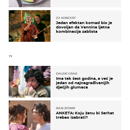
sigurno jesti?
ZA KONCERT
Jedan efektan komad bio je
dovoljan da Vannina ljetna
kombinacija zablista
TV
DALEKI GRAD
Ima tek šest godina, a već je
jedan od najnagrađivanijih
dječjih glumaca
NASLJEDNIK
ANKETA: Koju ženu bi Serhat
trebao izabrati?