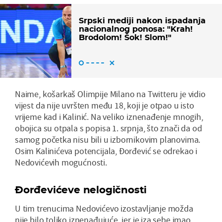
Srpski mediji nakon ispadanja
nacionalnog ponosa: "Krah!
Brodolom! Šok! Slom!"
Naime, košarkaš Olimpije Milano na Twitteru je vidio
vijest da nije uvršten među 18, koji je otpao u isto
vrijeme kad i Kalinić. Na veliko iznenađenje mnogih,
obojica su otpala s popisa 1. srpnja, što znači da od
samog početka nisu bili u izbornikovim planovima.
Osim Kalinićeva potencijala, Đorđević se odrekao i
Nedovićevih mogućnosti.
Đorđevićeve nelogičnosti
U tim trenucima Nedovićevo izostavljanje možda
nije bilo toliko iznenađujuće, jer je iza sebe imao