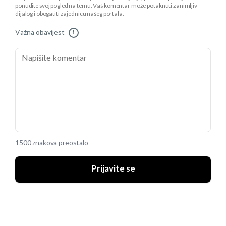
ponudite svoj pogled na temu. Vaš komentar može potaknuti zanimljiv
dijalog i obogatiti zajednicu našeg portala.
Važna obavijest
!
1500 znakova preostalo
Prijavite se