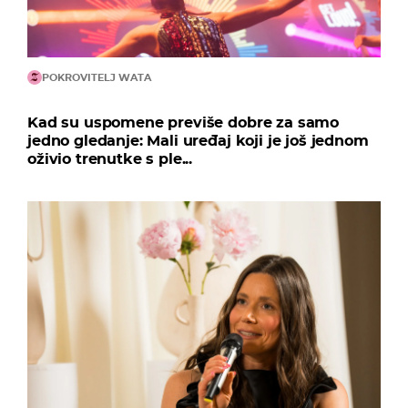
POKROVITELJ WATA
Kad su uspomene previše dobre za samo
jedno gledanje: Mali uređaj koji je još jednom
oživio trenutke s ple...