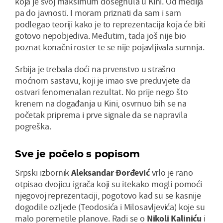
koja je svoj maksimum dosegnula u Kini. Od medija
pa do javnosti. I moram priznati da sam i sam
podlegao teoriji kako je to reprezentacija koja će biti
gotovo nepobjediva. Međutim, tada još nije bio
poznat konačni roster te se nije pojavljivala sumnja.
Srbija je trebala doći na prvenstvo u strašno
moćnom sastavu, koji je imao sve preduvjete da
ostvari fenomenalan rezultat. No prije nego što
krenem na događanja u Kini, osvrnuo bih se na
početak priprema i prve signale da se napravila
pogreška.
Sve je počelo s popisom
Srpski izbornik
Aleksandar Đorđević
vrlo je rano
otpisao dvojicu igrača koji su itekako mogli pomoći
njegovoj reprezentaciji, pogotovo kad su se kasnije
dogodile ozljede (Teodosića i Milosavljevića) koje su
malo poremetile planove. Radi se o
Nikoli Kaliniću
i