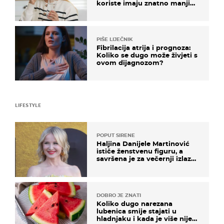
koriste imaju znatno manji
rizik od ovoga
PIŠE LIJEČNIK
Fibrilacija atrija i prognoza:
Koliko se dugo može živjeti s
ovom dijagnozom?
LIFESTYLE
POPUT SIRENE
Haljina Danijele Martinović
ističe ženstvenu figuru, a
savršena je za večernji izlazak
na moru
DOBRO JE ZNATI
Koliko dugo narezana
lubenica smije stajati u
hladnjaku i kada je više nije