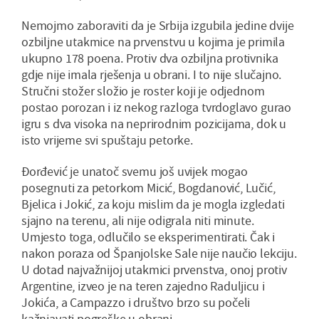
Nemojmo zaboraviti da je Srbija izgubila jedine dvije
ozbiljne utakmice na prvenstvu u kojima je primila
ukupno 178 poena. Protiv dva ozbiljna protivnika
gdje nije imala rješenja u obrani. I to nije slučajno.
Stručni stožer složio je roster koji je odjednom
postao porozan i iz nekog razloga tvrdoglavo gurao
igru s dva visoka na neprirodnim pozicijama, dok u
isto vrijeme svi spuštaju petorke.
Đorđević je unatoč svemu još uvijek mogao
posegnuti za petorkom Micić, Bogdanović, Lučić,
Bjelica i Jokić, za koju mislim da je mogla izgledati
sjajno na terenu, ali nije odigrala niti minute.
Umjesto toga, odlučilo se eksperimentirati. Čak i
nakon poraza od Španjolske Sale nije naučio lekciju.
U dotad najvažnijoj utakmici prvenstva, onoj protiv
Argentine, izveo je na teren zajedno Raduljicu i
Jokića, a Campazzo i društvo brzo su počeli
kažnjavati pogreške u obrani.