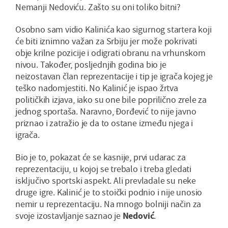
Nemanji Nedoviću. Zašto su oni toliko bitni?
Osobno sam vidio Kalinića kao sigurnog startera koji
će biti iznimno važan za Srbiju jer može pokrivati
obje krilne pozicije i odigrati obranu na vrhunskom
nivou. Također, posljednjih godina bio je
neizostavan član reprezentacije i tip je igrača kojeg je
teško nadomjestiti. No Kalinić je ispao žrtva
političkih izjava, iako su one bile poprilično zrele za
jednog sportaša. Naravno, Đorđević to nije javno
priznao i zatražio je da to ostane između njega i
igrača.
Bio je to, pokazat će se kasnije, prvi udarac za
reprezentaciju, u kojoj se trebalo i treba gledati
isključivo sportski aspekt. Ali prevladale su neke
druge igre. Kalinić je to stoički podnio i nije unosio
nemir u reprezentaciju. Na mnogo bolniji način za
svoje izostavljanje saznao je
Nedović
.