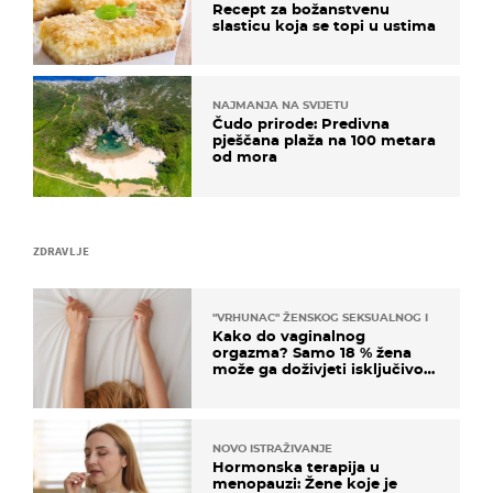
Recept za božanstvenu
slasticu koja se topi u ustima
NAJMANJA NA SVIJETU
Čudo prirode: Predivna
pješčana plaža na 100 metara
od mora
ZDRAVLJE
"VRHUNAC" ŽENSKOG SEKSUALNOG ISKUSTVA
Kako do vaginalnog
orgazma? Samo 18 % žena
može ga doživjeti isključivo
na ovaj način
NOVO ISTRAŽIVANJE
Hormonska terapija u
menopauzi: Žene koje je