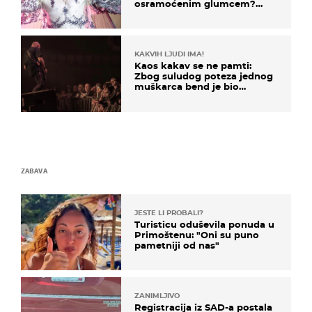
osramoćenim glumcem?
Bizarni prizori i danas
izazivaju nevjericu
KAKVIH LJUDI IMA!
Kaos kakav se ne pamti:
Zbog suludog poteza jednog
muškarca bend je bio
prisiljen prekinuti nastup
ZABAVA
JESTE LI PROBALI?
Turisticu oduševila ponuda u
Primoštenu: "Oni su puno
pametniji od nas"
ZANIMLJIVO
Registracija iz SAD-a postala