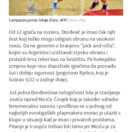
Campazzo protiv Srbije (Foto: AFP)
(Foto: Afp)
Od 12 igrača na rosteru, Đorđević je imao čak njih
šest koji teško mogu odigrati obranu na visokom
nivou. Da ne govorim o branjenu ''pick and rolla'',
kojim su Argentinci uništavali srpsku obranu i
prolazili kroz reket kao na šetalištu. Pa hokejaške
izmjene koje nisu dopuštale igračima da pronađu
šut i dobiju sigurnost (pogotovo Bjelica, koji je
šutirao 5/22 u zadnje dvije).
Još jedna Đorđevićeva nelogičnost bila je stavljanje
Jovića ispred Micića. Čovjek koji je također odradio
fenomenalnu sezonu i profilirao se u jednog od
najboljih euroligaških playmakera morao je ulaziti s
klupe u situaciji kad je imao i privatnih problema.
Pitanje je li uopće trebao biti tamo jer Miciću je za