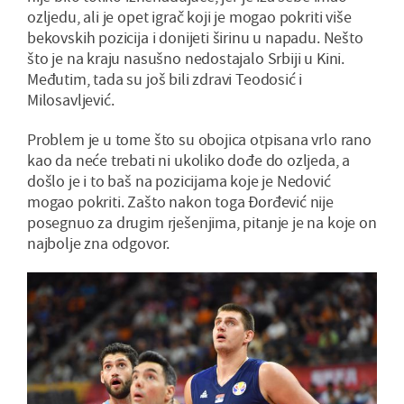
ozljedu, ali je opet igrač koji je mogao pokriti više
bekovskih pozicija i donijeti širinu u napadu. Nešto
što je na kraju nasušno nedostajalo Srbiji u Kini.
Međutim, tada su još bili zdravi Teodosić i
Milosavljević.
Problem je u tome što su obojica otpisana vrlo rano
kao da neće trebati ni ukoliko dođe do ozljeda, a
došlo je i to baš na pozicijama koje je Nedović
mogao pokriti. Zašto nakon toga Đorđević nije
posegnuo za drugim rješenjima, pitanje je na koje on
najbolje zna odgovor.