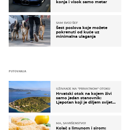
konja i visok samo metar
SAM SVOJ ŠEF
Šest poslova koje možete
pokrenuti od kuće uz
minimalna ulaganja
PUTOVANJA
UŽIVANJE NA "PRIVATNOM" OTOKU
Hrvatski otok na kojem živi
samo jedan stanovnik:
Ljepotan koji je diljem svijeta
poznat po svojem "bijelom
zlatu"
MA, SAVRŠENSTVO!
Kolač s limunom i sirom: