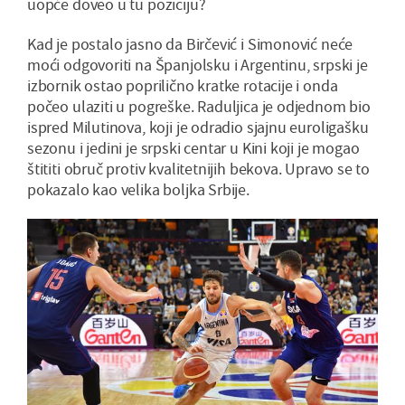
uopće doveo u tu poziciju?
Kad je postalo jasno da Birčević i Simonović neće
moći odgovoriti na Španjolsku i Argentinu, srpski je
izbornik ostao poprilično kratke rotacije i onda
počeo ulaziti u pogreške. Raduljica je odjednom bio
ispred Milutinova, koji je odradio sjajnu euroligašku
sezonu i jedini je srpski centar u Kini koji je mogao
štititi obruč protiv kvalitetnijih bekova. Upravo se to
pokazalo kao velika boljka Srbije.