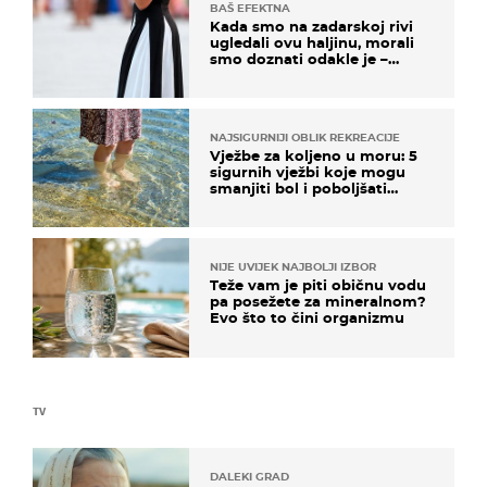
BAŠ EFEKTNA
Kada smo na zadarskoj rivi
ugledali ovu haljinu, morali
smo doznati odakle je –
košta samo 18 eura
NAJSIGURNIJI OBLIK REKREACIJE
Vježbe za koljeno u moru: 5
sigurnih vježbi koje mogu
smanjiti bol i poboljšati
pokretljivost
NIJE UVIJEK NAJBOLJI IZBOR
Teže vam je piti običnu vodu
pa posežete za mineralnom?
Evo što to čini organizmu
TV
DALEKI GRAD