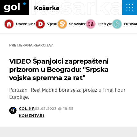
Košarka
Košarka
Dnevnik.hr
Vijesti
Showbizz
Lifestyle
Putova
PRETJERANA REAKCIJA?
VIDEO Španjolci zaprepašteni
prizorom u Beogradu: "Srpska
vojska spremna za rat"
Partizan i Real Madrid bore se za prolaz u Final Four
Eurolige.
GOL.HR
02.05.2023 @ 18:35
KOMENTARI