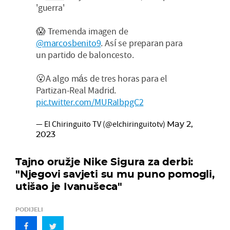
'guerra'
😱 Tremenda imagen de
@marcosbenito9
. Así se preparan para
un partido de baloncesto.
😮A algo más de tres horas para el
Partizan-Real Madrid.
pic.twitter.com/MURaIbpgC2
— El Chiringuito TV (@elchiringuitotv)
May 2,
2023
Tajno oružje Nike Sigura za derbi:
"Njegovi savjeti su mu puno pomogli,
utišao je Ivanušeca"
PODIJELI