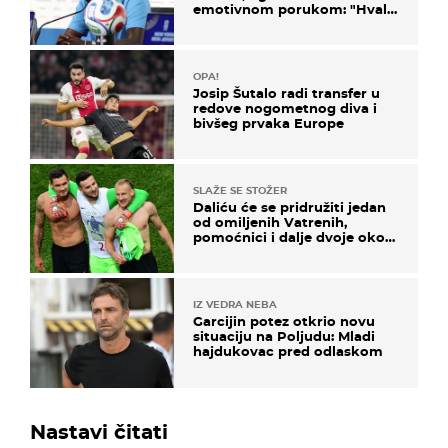
emotivnom porukom: "Hvala
vam svima"
OPA!
Josip Šutalo radi transfer u
redove nogometnog diva i
bivšeg prvaka Europe
SLAŽE SE STOŽER
Daliću će se pridružiti jedan
od omiljenih Vatrenih,
pomoćnici i dalje dvoje oko
ponude
IZ VEDRA NEBA
Garcijin potez otkrio novu
situaciju na Poljudu: Mladi
hajdukovac pred odlaskom
Nastavi čitati