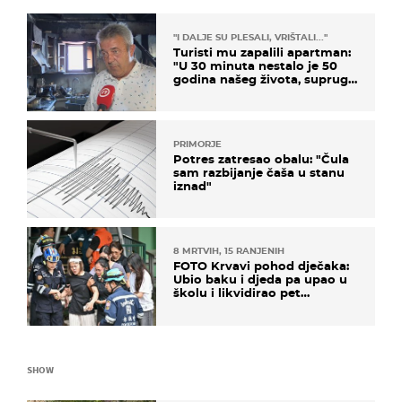
"I DALJE SU PLESALI, VRIŠTALI..."
Turisti mu zapalili apartman:
"U 30 minuta nestalo je 50
godina našeg života, supruga
i ja ne možemo oka sklopiti"
PRIMORJE
Potres zatresao obalu: "Čula
sam razbijanje čaša u stanu
iznad"
8 MRTVIH, 15 RANJENIH
FOTO Krvavi pohod dječaka:
Ubio baku i djeda pa upao u
školu i likvidirao pet
nastavnika
SHOW