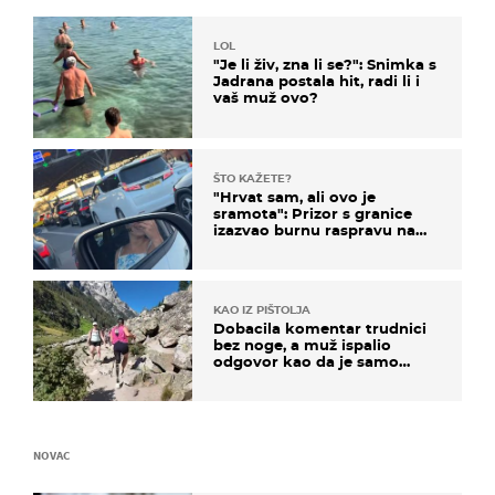
LOL
"Je li živ, zna li se?": Snimka s
Jadrana postala hit, radi li i
vaš muž ovo?
ŠTO KAŽETE?
"Hrvat sam, ali ovo je
sramota": Prizor s granice
izazvao burnu raspravu na
društvenim mrežama
KAO IZ PIŠTOLJA
Dobacila komentar trudnici
bez noge, a muž ispalio
odgovor kao da je samo
čekao…
NOVAC