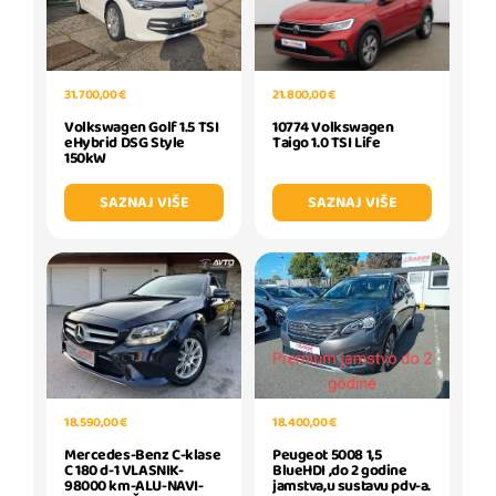
31.700,00 €
21.800,00 €
Volkswagen Golf 1.5 TSI
10774 Volkswagen
eHybrid DSG Style
Taigo 1.0 TSI Life
150kW
SAZNAJ VIŠE
SAZNAJ VIŠE
18.590,00 €
18.400,00 €
Mercedes-Benz C-klase
Peugeot 5008 1,5
C 180 d-1 VLASNIK-
BlueHDI ,do 2 godine
98000 km-ALU-NAVI-
jamstva,u sustavu pdv-a.