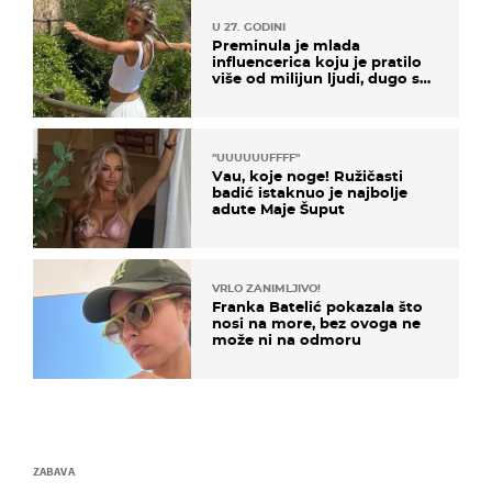
U 27. GODINI
Preminula je mlada
influencerica koju je pratilo
više od milijun ljudi, dugo se
borila s opakom bolešću
"UUUUUUFFFF"
Vau, koje noge! Ružičasti
badić istaknuo je najbolje
adute Maje Šuput
VRLO ZANIMLJIVO!
Franka Batelić pokazala što
nosi na more, bez ovoga ne
može ni na odmoru
ZABAVA