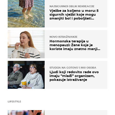
NAJSIGURNIJI OBLIK REKREACIJE
Vježbe za koljeno u moru: 5
sigurnih vježbi koje mogu
smanjiti bol i poboljšati
pokretljivost
NOVO ISTRAŽIVANJE
Hormonska terapija u
menopauzi: Žene koje je
koriste imaju znatno manji
rizik od ovoga
STUDIJA NA GOTOVO 1.900 OSOBA
Ljudi koji redovito rade ovo
imaju “mlađi” organizam,
pokazuje istraživanje
LIFESTYLE