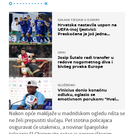
SJAJAN TJEDAN U EUROPI
Hrvatska nastavila uspon na
UEFA-inoj ljestvici:
Preskočena je još jedna
država
OPA!
Josip Šutalo radi transfer u
redove nogometnog diva i
bivšeg prvaka Europe
SLUŽBENO
Vinicius donio konačnu
odluku, oglasio se
emotivnom porukom: "Hvala
vam svima"
Nakon opće makljaže u madridskom ogledu ništa se
ne želi prepustiti slučaju. Pet stotina policajaca
osiguravat će utakmicu, a novinar španjolske
televizije El Chiringuito ostao je zaprepaštenim