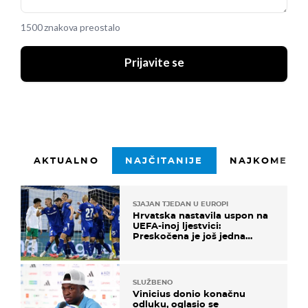
1500 znakova preostalo
Prijavite se
AKTUALNO
NAJČITANIJE
NAJKOMENTI
SJAJAN TJEDAN U EUROPI
Hrvatska nastavila uspon na
UEFA-inoj ljestvici:
Preskočena je još jedna
država
SLUŽBENO
Vinicius donio konačnu
odluku, oglasio se