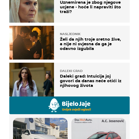
Uznemirena je zbog njegove
ucjene - hoće li napraviti što
traži?
NASLJEDNIK
Želi da njih troje sretno žive,
a nije ni svjesna da ga je
odavno izgubila
DALEKI GRAD
Daleki grad: Intuicija joj
govori da danas neće otići iz
njihovog života