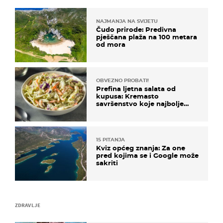
NAJMANJA NA SVIJETU
Čudo prirode: Predivna
pješčana plaža na 100 metara
od mora
OBVEZNO PROBATI!
Prefina ljetna salata od
kupusa: Kremasto
savršenstvo koje najbolje
paše uz pečeno meso
15 PITANJA
Kviz općeg znanja: Za one
pred kojima se i Google može
sakriti
ZDRAVLJE