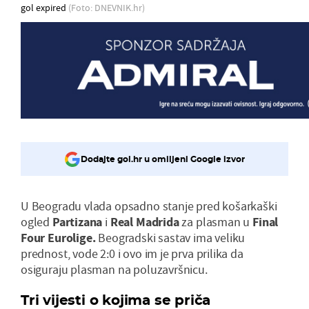
gol expired
(Foto: DNEVNIK.hr)
Dodajte gol.hr u omiljeni Google izvor
U Beogradu vlada opsadno stanje pred košarkaški
ogled
Partizana
i
Real Madrida
za plasman u
Final
Four Eurolige.
Beogradski sastav ima veliku
prednost, vode 2:0 i ovo im je prva prilika da
osiguraju plasman na poluzavršnicu.
Tri vijesti o kojima se priča