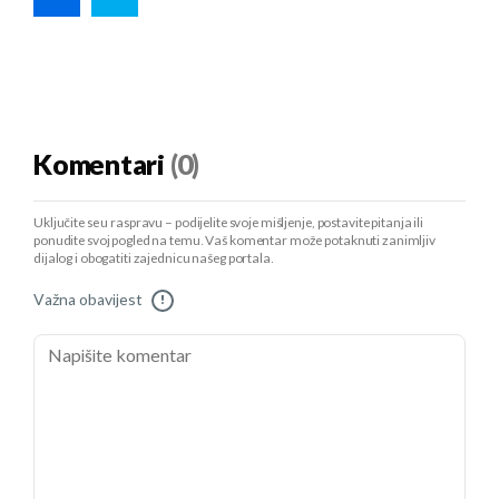
Komentari
(0)
Uključite se u raspravu – podijelite svoje mišljenje, postavite pitanja ili
ponudite svoj pogled na temu. Vaš komentar može potaknuti zanimljiv
dijalog i obogatiti zajednicu našeg portala.
Važna obavijest
!