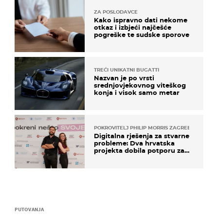
ZA POSLODAVCE
Kako ispravno dati nekome
otkaz i izbjeći najčešće
pogreške te sudske sporove
TREĆI UNIKATNI BUGATTI
Nazvan je po vrsti
srednjovjekovnog viteškog
konja i visok samo metar
POKROVITELJ PHILIP MORRIS ZAGREB
Digitalna rješenja za stvarne
probleme: Dva hrvatska
projekta dobila potporu za
razvoj
PUTOVANJA