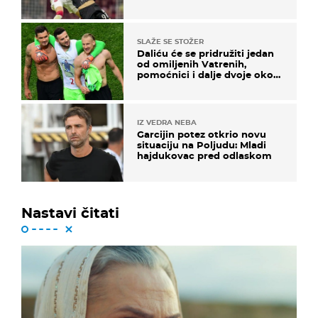
SLAŽE SE STOŽER
Daliću će se pridružiti jedan
od omiljenih Vatrenih,
pomoćnici i dalje dvoje oko
ponude
IZ VEDRA NEBA
Garcijin potez otkrio novu
situaciju na Poljudu: Mladi
hajdukovac pred odlaskom
Nastavi čitati