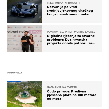
TREĆI UNIKATNI BUGATTI
Nazvan je po vrsti
srednjovjekovnog viteškog
konja i visok samo metar
POKROVITELJ PHILIP MORRIS ZAGREB
Digitalna rješenja za stvarne
probleme: Dva hrvatska
projekta dobila potporu za
razvoj
PUTOVANJA
NAJMANJA NA SVIJETU
Čudo prirode: Predivna
pješčana plaža na 100 metara
od mora