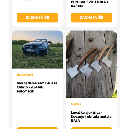
PUNJIVA SVJETILJKA +
RAČUN
SAZNAJ VIŠE
SAZNAJ VIŠE
19.900,00 €
Mercedes-Benz E-klasa
Cabrio 220 AMG
automatik
65,00 €
Lovačka sjekirica -
Kovanje i obrada metala
BAJA