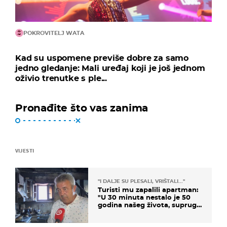
POKROVITELJ WATA
Kad su uspomene previše dobre za samo
jedno gledanje: Mali uređaj koji je još jednom
oživio trenutke s ple...
Pronađite što vas zanima
VIJESTI
"I DALJE SU PLESALI, VRIŠTALI..."
Turisti mu zapalili apartman:
"U 30 minuta nestalo je 50
godina našeg života, supruga
i ja ne možemo oka sklopiti"