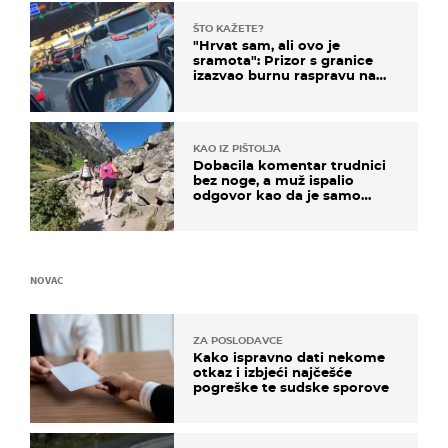
ŠTO KAŽETE?
"Hrvat sam, ali ovo je
sramota": Prizor s granice
izazvao burnu raspravu na
društvenim mrežama
KAO IZ PIŠTOLJA
Dobacila komentar trudnici
bez noge, a muž ispalio
odgovor kao da je samo
čekao…
NOVAC
ZA POSLODAVCE
Kako ispravno dati nekome
otkaz i izbjeći najčešće
pogreške te sudske sporove