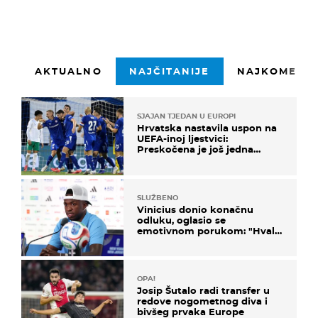
AKTUALNO
NAJČITANIJE
NAJKOMENTI
SJAJAN TJEDAN U EUROPI
Hrvatska nastavila uspon na
UEFA-inoj ljestvici:
Preskočena je još jedna
država
SLUŽBENO
Vinicius donio konačnu
odluku, oglasio se
emotivnom porukom: "Hvala
vam svima"
OPA!
Josip Šutalo radi transfer u
redove nogometnog diva i
bivšeg prvaka Europe