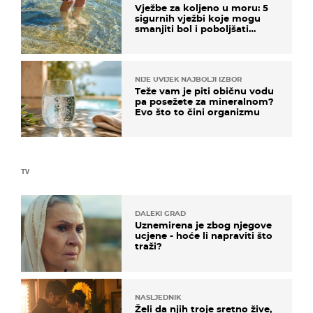
Vježbe za koljeno u moru: 5
sigurnih vježbi koje mogu
smanjiti bol i poboljšati
pokretljivost
NIJE UVIJEK NAJBOLJI IZBOR
Teže vam je piti običnu vodu
pa posežete za mineralnom?
Evo što to čini organizmu
TV
DALEKI GRAD
Uznemirena je zbog njegove
ucjene - hoće li napraviti što
traži?
NASLJEDNIK
Želi da njih troje sretno žive,