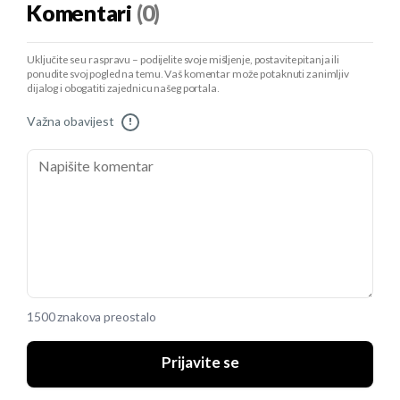
Komentari
(0)
Uključite se u raspravu – podijelite svoje mišljenje, postavite pitanja ili
ponudite svoj pogled na temu. Vaš komentar može potaknuti zanimljiv
dijalog i obogatiti zajednicu našeg portala.
Važna obavijest
!
1500 znakova preostalo
Prijavite se