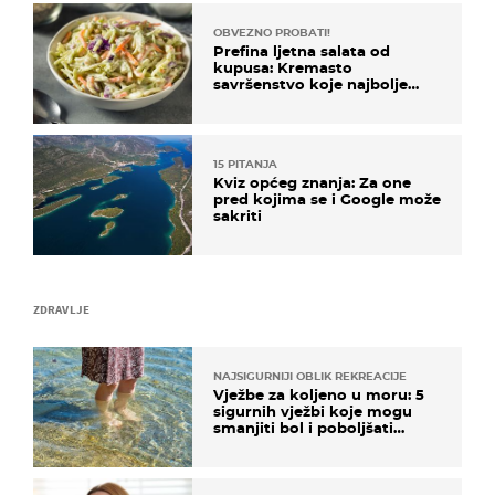
OBVEZNO PROBATI!
Prefina ljetna salata od
kupusa: Kremasto
savršenstvo koje najbolje
paše uz pečeno meso
15 PITANJA
Kviz općeg znanja: Za one
pred kojima se i Google može
sakriti
ZDRAVLJE
NAJSIGURNIJI OBLIK REKREACIJE
Vježbe za koljeno u moru: 5
sigurnih vježbi koje mogu
smanjiti bol i poboljšati
pokretljivost