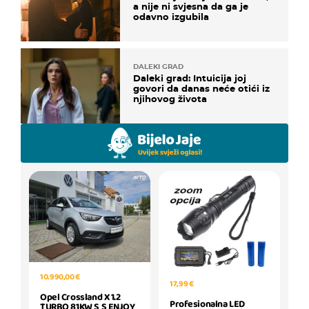
a nije ni svjesna da ga je
odavno izgubila
DALEKI GRAD
Daleki grad: Intuicija joj
govori da danas neće otići iz
njihovog života
10.990,00 €
17,99 €
Opel Crossland X 1.2
Profesionalna LED
TURBO 81KW S S ENJOY