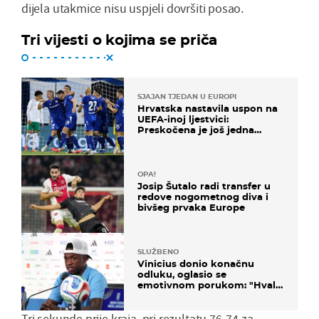
dijela utakmice nisu uspjeli dovršiti posao.
Tri vijesti o kojima se priča
SJAJAN TJEDAN U EUROPI
Hrvatska nastavila uspon na
UEFA-inoj ljestvici:
Preskočena je još jedna
država
OPA!
Josip Šutalo radi transfer u
redove nogometnog diva i
bivšeg prvaka Europe
SLUŽBENO
Vinicius donio konačnu
odluku, oglasio se
emotivnom porukom: "Hvala
vam svima"
Tri sekunde prije kraja, pri rezultatu 76-74 za