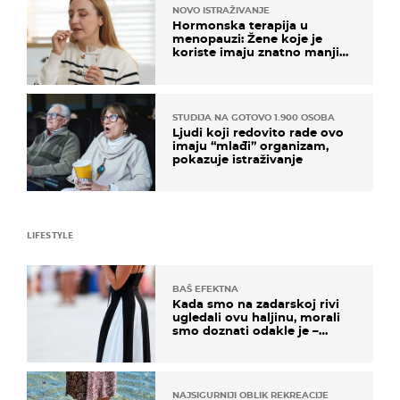
NOVO ISTRAŽIVANJE
Hormonska terapija u
menopauzi: Žene koje je
koriste imaju znatno manji
rizik od ovoga
STUDIJA NA GOTOVO 1.900 OSOBA
Ljudi koji redovito rade ovo
imaju “mlađi” organizam,
pokazuje istraživanje
LIFESTYLE
BAŠ EFEKTNA
Kada smo na zadarskoj rivi
ugledali ovu haljinu, morali
smo doznati odakle je –
košta samo 18 eura
NAJSIGURNIJI OBLIK REKREACIJE