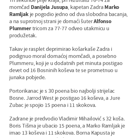
momčad
Danijela Jusupa
, kapetan Zadra
Marko
Ramljak
je pogodio jedno od dva slobodna bacanja,
a na suprotnoj strani je domaći šuter
Alfonso
Plummer
tricom za 77-77 odveo utakmicu u
produžetak.
Takav je rasplet deprimirao košarkaše Zadra i
podignuo moral domaćoj momčadi, a posebno
Plummeru, koji je u dodatnih pet minuta postigao
devet od 16 Bosninih koševa te se prometnuo u
junaka pobjede.
Portorikanac je s 30 poena bio najbolji strijelac
Bosne. Jarrod West je postigao 16 koševa, a Jure
Zubac je spojio 15 poena i 11 skokova.
Zadrane je predvodio Vladimir Mihailović s 32 koša.
Boris Tišma je ubacio 15 poena, a Marko Ramljak je
imao 13 koševa i 11 skokova. Borna Kapusta je