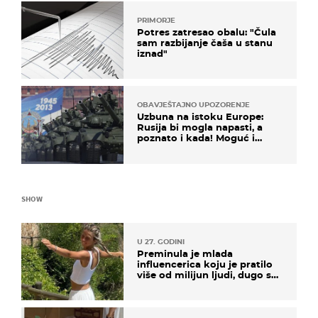
PRIMORJE
Potres zatresao obalu: "Čula
sam razbijanje čaša u stanu
iznad"
OBAVJEŠTAJNO UPOZORENJE
Uzbuna na istoku Europe:
Rusija bi mogla napasti, a
poznato i kada! Moguć i
kopneni upad u članicu
NATO-a
SHOW
U 27. GODINI
Preminula je mlada
influencerica koju je pratilo
više od milijun ljudi, dugo se
borila s opakom bolešću