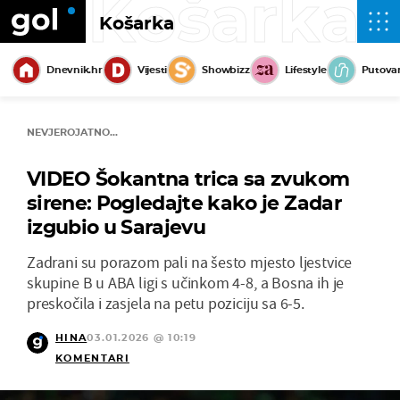
Košarka
Košarka
Dnevnik.hr
Vijesti
Showbizz
Lifestyle
Putova
NEVJEROJATNO...
VIDEO Šokantna trica sa zvukom
sirene: Pogledajte kako je Zadar
izgubio u Sarajevu
Zadrani su porazom pali na šesto mjesto ljestvice
skupine B u ABA ligi s učinkom 4-8, a Bosna ih je
preskočila i zasjela na petu poziciju sa 6-5.
HINA
03.01.2026 @ 10:19
KOMENTARI