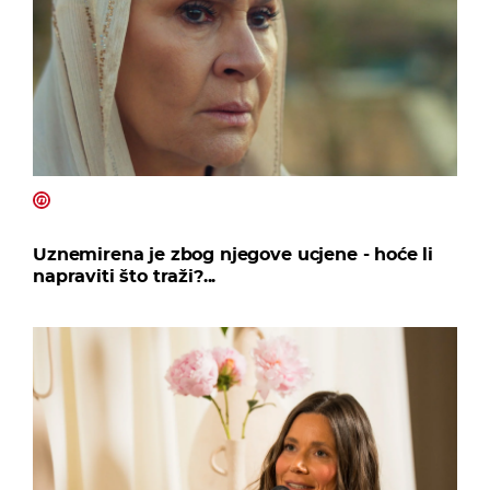
Uznemirena je zbog njegove ucjene - hoće li
napraviti što traži?...