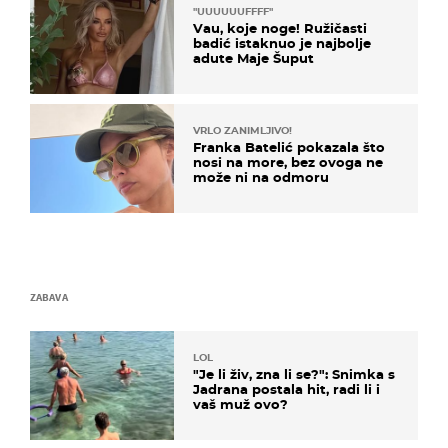
"UUUUUUFFFF"
Vau, koje noge! Ružičasti
badić istaknuo je najbolje
adute Maje Šuput
VRLO ZANIMLJIVO!
Franka Batelić pokazala što
nosi na more, bez ovoga ne
može ni na odmoru
ZABAVA
LOL
"Je li živ, zna li se?": Snimka s
Jadrana postala hit, radi li i
vaš muž ovo?