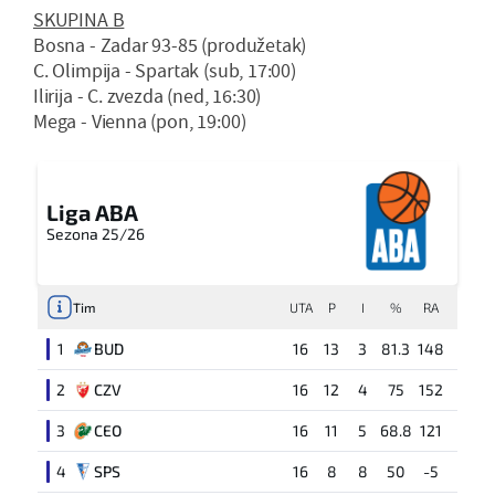
SKUPINA B
Bosna - Zadar 93-85 (produžetak)
C. Olimpija - Spartak (sub, 17:00)
Ilirija - C. zvezda (ned, 16:30)
Mega - Vienna (pon, 19:00)
Liga ABA
Sezona 25/26
Tim
UTA
P
I
%
RA
1
BUD
16
13
3
81.3
148
2
CZV
16
12
4
75
152
3
CEO
16
11
5
68.8
121
4
SPS
16
8
8
50
-5