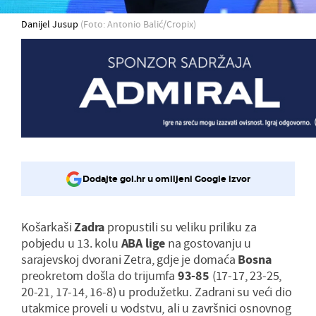
Danijel Jusup
(Foto: Antonio Balić/Cropix)
Dodajte gol.hr u omiljeni Google izvor
Košarkaši
Zadra
propustili su veliku priliku za
pobjedu u 13. kolu
ABA lige
na gostovanju u
sarajevskoj dvorani Zetra, gdje je domaća
Bosna
preokretom došla do trijumfa
93-85
(17-17, 23-25,
20-21, 17-14, 16-8) u produžetku. Zadrani su veći dio
utakmice proveli u vodstvu, ali u završnici osnovnog