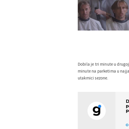
Dobila je tri minute u drug
minute na parketima u najjač
utakmici sezone.
D
p
p