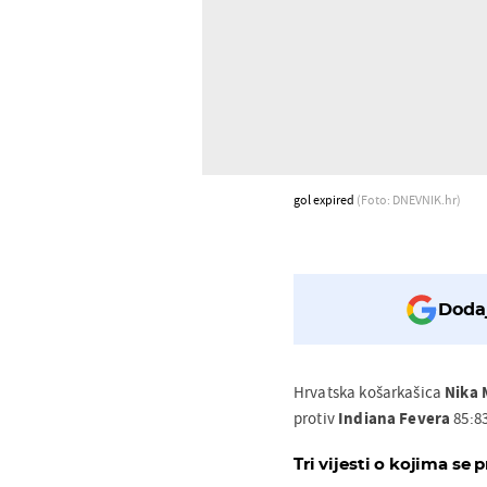
gol expired
(Foto: DNEVNIK.hr)
Dodaj
Hrvatska košarkašica
Nika
protiv
Indiana
Fevera
85:83
Tri vijesti o kojima se p