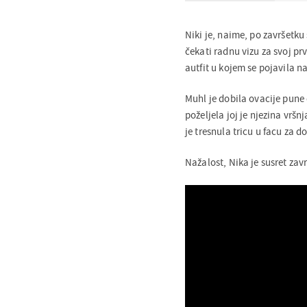
Niki je, naime, po završetku
čekati radnu vizu za svoj prv
autfit u kojem se pojavila n
Muhl je dobila ovacije pune 
poželjela joj je njezina vršn
je tresnula tricu u facu za d
Nažalost, Nika je susret zavr