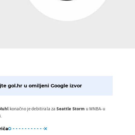
te gol.hr u omiljeni Google izvor
Muhl
konačno je debitirala za
Seattle
Storm
u WNBA-u
.
riča