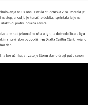
 školovanja na UConnu istekla studentska viza i morala je
i nastup, a kad ju je konačno dobila, isprintala ju je na
a utakmici protiv Indiana Fevera.
dvorane kad je konačno ušla u igru, a dobrodošlicu u ligu
jakinja, prvi izbor ovogodišnjeg Drafta Caitlin Clark, koja joj
obar dan.
šila bez učinka, ali zato je Storm slavio drugi put u sezoni.