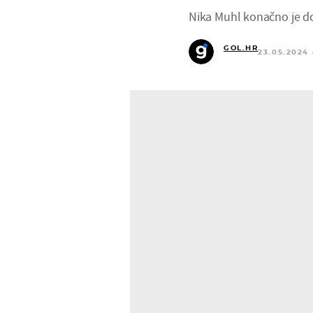
Nika Muhl konačno je do
GOL.HR
23.05.2024 