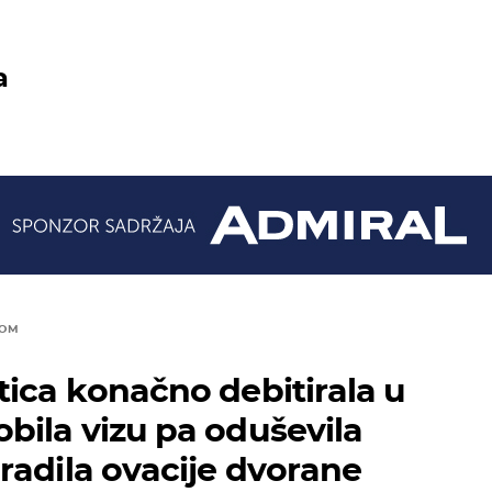
a
TOM
ica konačno debitirala u
ila vizu pa oduševila
radila ovacije dvorane