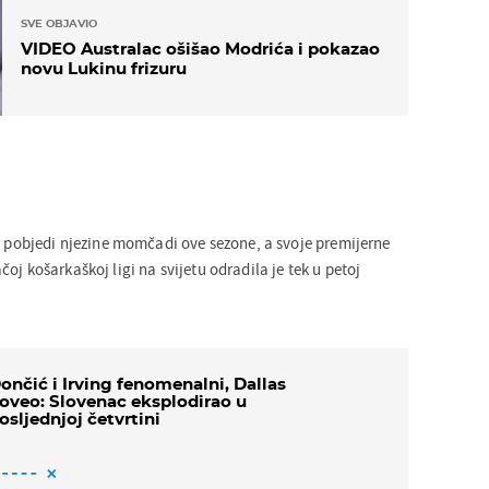
SVE OBJAVIO
VIDEO Australac ošišao Modrića i pokazao
novu Lukinu frizuru
oj pobjedi njezine momčadi ove sezone, a svoje premijerne
oj košarkaškoj ligi na svijetu odradila je tek u petoj
ončić i Irving fenomenalni, Dallas
oveo: Slovenac eksplodirao u
osljednjoj četvrtini