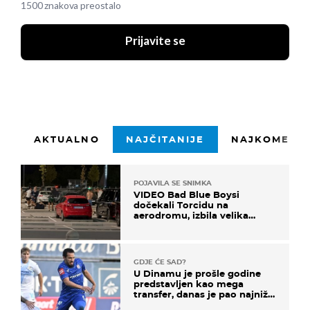
1500 znakova preostalo
Prijavite se
AKTUALNO
NAJČITANIJE
NAJKOMENTI
POJAVILA SE SNIMKA
VIDEO Bad Blue Boysi
dočekali Torcidu na
aerodromu, izbila velika
masovna tučnjava
GDJE ĆE SAD?
U Dinamu je prošle godine
predstavljen kao mega
transfer, danas je pao najniže
u karijeri