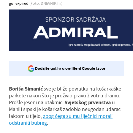
gol expired
(Foto: DNEVNIK.hr)
Dodajte gol.hr u omiljeni Google izvor
Boriša Simanić
sve je bliže povratku na košarkaške
parkete nakon što je proživio pravu životnu dramu.
Prošle jeseni na utakmici
Svjetskog prvenstva
u
Manili srpski je košarkaš zadobio neugodan udarac
laktom u tijelo,
zbog čega su mu liječnici morali
odstraniti bubreg
.