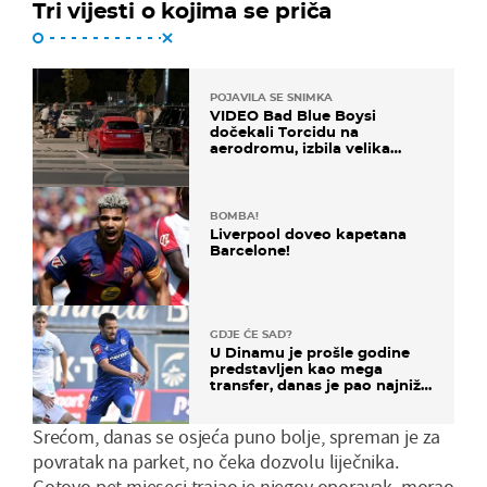
Tri vijesti o kojima se priča
POJAVILA SE SNIMKA
VIDEO Bad Blue Boysi
dočekali Torcidu na
aerodromu, izbila velika
masovna tučnjava
BOMBA!
Liverpool doveo kapetana
Barcelone!
GDJE ĆE SAD?
U Dinamu je prošle godine
predstavljen kao mega
transfer, danas je pao najniže
u karijeri
Srećom, danas se osjeća puno bolje, spreman je za
povratak na parket, no čeka dozvolu liječnika.
Gotovo pet mjeseci trajao je njegov oporavak, morao