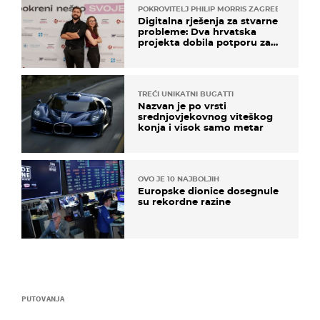
POKROVITELJ PHILIP MORRIS ZAGREB
Digitalna rješenja za stvarne
probleme: Dva hrvatska
projekta dobila potporu za
razvoj
TREĆI UNIKATNI BUGATTI
Nazvan je po vrsti
srednjovjekovnog viteškog
konja i visok samo metar
OVO JE 10 NAJBOLJIH
Europske dionice dosegnule
su rekordne razine
PUTOVANJA