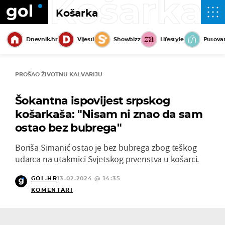
Košarka
Košarka
Dnevnik.hr
Vijesti
Showbizz
Lifestyle
Putova
PROŠAO ŽIVOTNU KALVARIJU
Šokantna ispovijest srpskog
košarkaša: "Nisam ni znao da sam
ostao bez bubrega"
Boriša Simanić ostao je bez bubrega zbog teškog
udarca na utakmici Svjetskog prvenstva u košarci.
GOL.HR
13.02.2024 @ 14:35
KOMENTARI