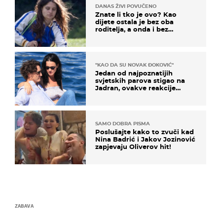
DANAS ŽIVI POVUČENO
Znate li tko je ovo? Kao
dijete ostala je bez oba
roditelja, a onda i bez
milijuna koje je trebala
naslijediti
"KAO DA SU NOVAK ĐOKOVIĆ"
Jedan od najpoznatijih
svjetskih parova stigao na
Jadran, ovakve reakcije
vjerojatno nisu očekivali
SAMO DOBRA PISMA
Poslušajte kako to zvuči kad
Nina Badrić i Jakov Jozinović
zapjevaju Oliverov hit!
ZABAVA