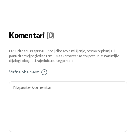
Komentari
(0)
Uključite se u raspravu – podijelite svoje mišljenje, postavite pitanja ili
ponudite svoj pogled na temu. Vaš komentar može potaknuti zanimljiv
dijalog i obogatiti zajednicu našeg portala.
Važna obavijest
!