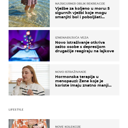
NAJSIGURNIJI OBLIK REKREACIJE
Vježbe za koljeno u moru: 5
sigurnih vježbi koje mogu
smanjiti bol i poboljšati
pokretljivost
IZNENAĐUJUĆA VEZA
Novo istraživanje otkriva
zašto osobe s depresijom
drugačije reagiraju na lajkove
NOVO ISTRAŽIVANJE
Hormonska terapija u
menopauzi: Žene koje je
koriste imaju znatno manji
rizik od ovoga
LIFESTYLE
NOVE KOLEKCIJE