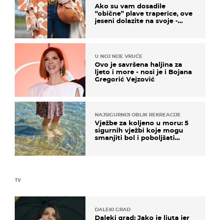
Ako su vam dosadile
“obične” plave traperice, ove
jeseni dolazite na svoje -
izdvajamo 15 hit modela
U NOJ NIJE VRUĆE
Ovo je savršena haljina za
ljeto i more - nosi je i Bojana
Gregorić Vejzović
NAJSIGURNIJI OBLIK REKREACIJE
Vježbe za koljeno u moru: 5
sigurnih vježbi koje mogu
smanjiti bol i poboljšati
pokretljivost
TV
DALEKI GRAD
Daleki grad: Jako je ljuta jer