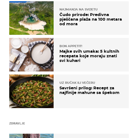
NAJMANJA NA SVIJETU
Čudo prirode: Predivna
pješčana plaža na 100 metara
od mora
BON APPETIT!
Majke svih umaka: 5 kultnih
recepata koje moraju znati
svi kuhari
UZ RUČAK ILI VEČERU
Savršeni prilog: Recept za
najfinije mahune sa špekom
ZDRAVLJE