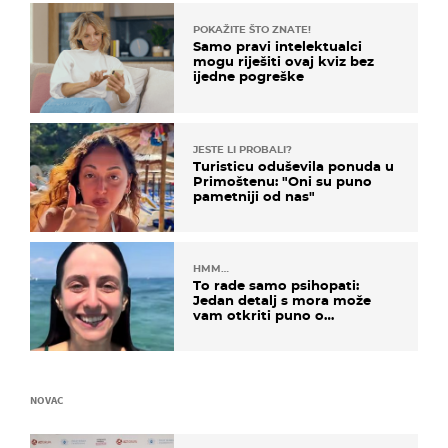
POKAŽITE ŠTO ZNATE!
Samo pravi intelektualci
mogu riješiti ovaj kviz bez
ijedne pogreške
JESTE LI PROBALI?
Turisticu oduševila ponuda u
Primoštenu: "Oni su puno
pametniji od nas"
HMM…
To rade samo psihopati:
Jedan detalj s mora može
vam otkriti puno o
prijateljima
NOVAC