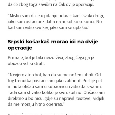
da će zbog toga završiti na čak dvije operacije.
"Mislio sam da je u pitanju udarac kao i svaki drugi,
iako sam ostao bez daha na nekoliko sekundi. No
kad sam vidio svu krv, jako sam se uplašio."
Srpski košarkaš morao ići na dvije
operacije
Priznaje, bol je bila neizdrživa, zbog čega ga je
obuzeo veliki strah.
"Nevjerojatna bol, kao da su me nožem uboli. Od
tog trenutka postao sam jako zabrinut. Poslije pet
minuta otišao sam u kupaonicu i vidio da krvarim.
Tada sam shvatio koliko je sve ozbiljno. Otišao sam
direktno u bolnicu, gdje su napravili testove i vidjeli
da me moraju hitno operirati."