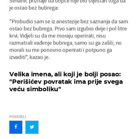
Simanić priznaje da uopće nije bio svjestan toga da
je ostao bez bubrega:
"Probudio sam se iz anestezije bez saznanja da sam
ostao bez bubrega. Prvo sam izgubio dvije i pol litre
krvi. Vidjeli su da me moraju operirati, nisu
razmatrali vađenje bubrega, samo su ga zašili, no
morali su me ponovno operirati i potpuno ga
izvaditi", kazao je.
Velika imena, ali koji je bolji posao:
"Perišićev povratak ima prije svega
veću simboliku"
PODIJELI