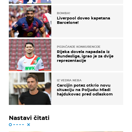
BOMBA!
Liverpool doveo kapetana
Barcelone!
POJAČANJE KONKURENCIJE
Rijeka dovela napadača iz
Bundeslige, igrao je za dvije
reprezentacije
IZ VEDRA NEBA
Garcijin potez otkrio novu
situaciju na Poljudu: Mladi
hajdukovac pred odlaskom
Nastavi čitati