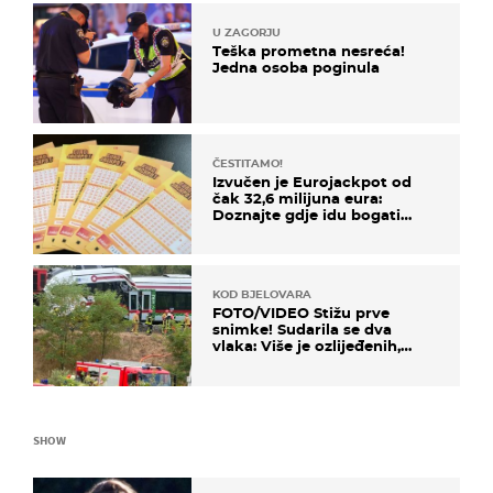
U ZAGORJU
Teška prometna nesreća!
Jedna osoba poginula
ČESTITAMO!
Izvučen je Eurojackpot od
čak 32,6 milijuna eura:
Doznajte gdje idu bogati
dobitci u Hrvatskoj
KOD BJELOVARA
FOTO/VIDEO Stižu prve
snimke! Sudarila se dva
vlaka: Više je ozlijeđenih,
hitne službe na terenu
SHOW