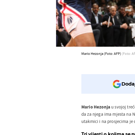
Mario Hezonja (Foto: AFP)
(Foto: A
Dodaj
Mario Hezonja
u svojoj tre
da za njega ima mjesta na N
utakmici i na prosjecima je o
Tri vijesti o kojima se p