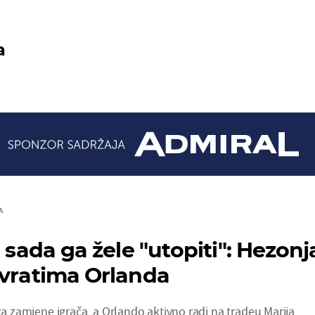
a
A
i sada ga žele "utopiti": Hezonj
 vratima Orlanda
 za zamjene igrača, a Orlando aktivno radi na tradeu Marija