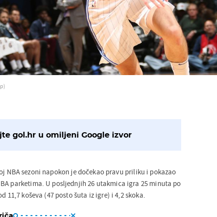
fp)
te gol.hr u omiljeni Google izvor
ćoj NBA sezoni napokon je dočekao pravu priliku i pokazao
BA parketima. U posljednjih 26 utakmica igra 25 minuta po
d 11,7 koševa (47 posto šuta iz igre) i 4,2 skoka.
riča