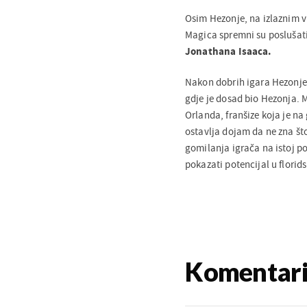
Osim Hezonje, na izlaznim 
Magica spremni su poslušat
Jonathana Isaaca.
Nakon dobrih igara Hezonje 
gdje je dosad bio Hezonja. M
Orlanda, franšize koja je na
ostavlja dojam da ne zna što
gomilanja igrača na istoj po
pokazati potencijal u florid
Komentar