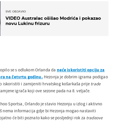
SVE OBJAVIO
VIDEO Australac ošišao Modrića i pokazao
novu Lukinu frizuru
lopilo se s odlukom Orlanda da
neće iskoristiti opciju za
ra na četvrtu godinu.
Hezonja je dobrim igrama podigao
o iskoristiti i zamijeniti hrvatskog košarkaša prije
trade
zamjene igrača koji ove sezone pada na 8. veljače.
oo Sportsa, Orlando je stavio Hezonju u izlog i aktivno
oš nema informacija gdje bi Hezonja mogao nastaviti
erojatno će biti poznato kako se posljednji rok za
tradeove