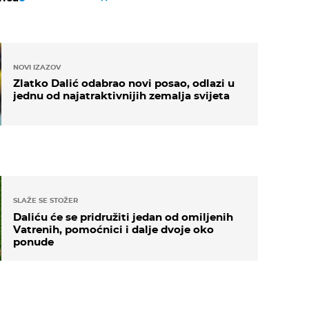
NOVI IZAZOV
Zlatko Dalić odabrao novi posao, odlazi u
jednu od najatraktivnijih zemalja svijeta
SLAŽE SE STOŽER
Daliću će se pridružiti jedan od omiljenih
Vatrenih, pomoćnici i dalje dvoje oko
ponude