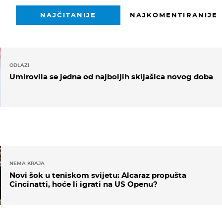
NAJČITANIJE
NAJKOMENTIRANIJE
ODLAZI
Umirovila se jedna od najboljih skijašica novog doba
NEMA KRAJA
Novi šok u teniskom svijetu: Alcaraz propušta
Cincinatti, hoće li igrati na US Openu?