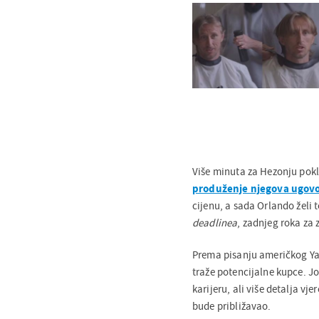
Više minuta za Hezonju pok
produženje njegova ugovo
cijenu, a sada Orlando želi t
deadlinea
, zadnjeg roka za 
Prema pisanju američkog Yah
traže potencijalne kupce. J
karijeru, ali više detalja vj
bude približavao.