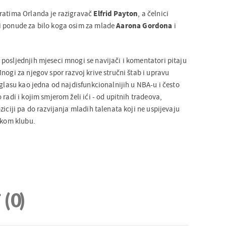
vratima Orlanda je razigravač
Elfrid Payton
, a čelnici
i ponude za bilo koga osim za mlade
Aarona Gordona
i
posljednjih mjeseci mnogi se navijači i komentatori pitaju
nogi za njegov spor razvoj krive stručni štab i upravu
 glasu kao jedna od najdisfunkcionalnijih u NBA-u i često
 radi i kojim smjerom želi ići - od upitnih tradeova,
ziciji pa do razvijanja mladih talenata koji ne uspijevaju
skom klubu.
i
(0)