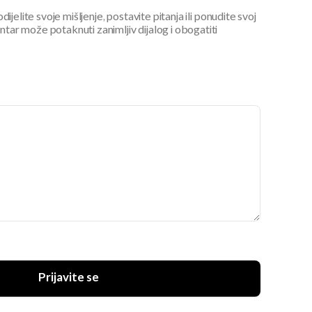
ijelite svoje mišljenje, postavite pitanja ili ponudite svoj
ar može potaknuti zanimljiv dijalog i obogatiti
Prijavite se