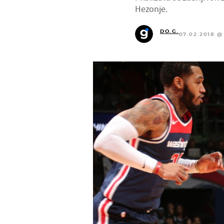
Hezonje.
DO.G.
07.02.2018 @