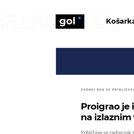
Košarka
Košark
ZADNJI ROK SE PRIBLIŽAV
Proigrao je 
na izlaznim
Približava se zadnji rok