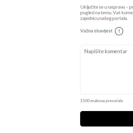
Uključite se u raspravu – pod
pogled na temu. Vaš koment
zajednicu našeg portala.
Važna obavijest
!
1500 znakova preostalo