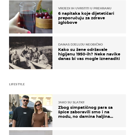
VRIJEDI IH UVRSTITI U PREHRANU
6 napitaka koje dijetetičari
preporučuju za zdrave
zglobove
DANAS DJELUJU NEOBIČNO
Kako su žene održavale
higijenu 1950-ih? Neke navike
danas bi vas mogle iznenaditi
LIFESTYLE
JAKO SU SLATKI!
Zbog simpatičnog para sa
špice zaboravili smo i na
modu, no damina haljina
itekako nas se dojmila