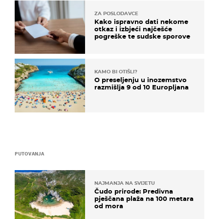
ZA POSLODAVCE
Kako ispravno dati nekome
otkaz i izbjeći najčešće
pogreške te sudske sporove
KAMO BI OTIŠLI?
O preseljenju u inozemstvo
razmišlja 9 od 10 Europljana
PUTOVANJA
NAJMANJA NA SVIJETU
Čudo prirode: Predivna
pješčana plaža na 100 metara
od mora