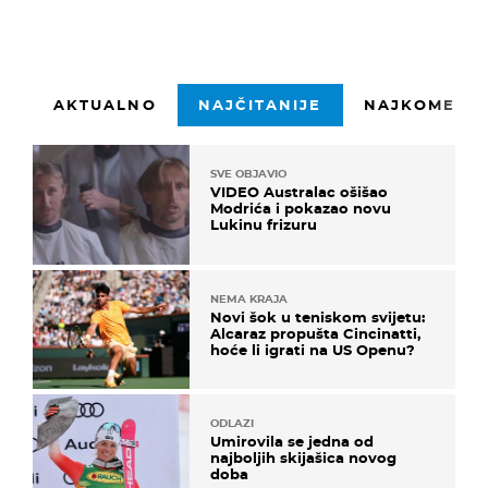
AKTUALNO
NAJČITANIJE
NAJKOMENTI
SVE OBJAVIO
VIDEO Australac ošišao
Modrića i pokazao novu
Lukinu frizuru
NEMA KRAJA
Novi šok u teniskom svijetu:
Alcaraz propušta Cincinatti,
hoće li igrati na US Openu?
ODLAZI
Umirovila se jedna od
najboljih skijašica novog
doba