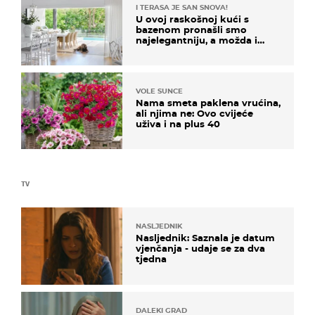
I TERASA JE SAN SNOVA!
U ovoj raskošnoj kući s
bazenom pronašli smo
najelegantniju, a možda i
najljepšu bijelu kuhinju
VOLE SUNCE
Nama smeta paklena vrućina,
ali njima ne: Ovo cvijeće
uživa i na plus 40
TV
NASLJEDNIK
Nasljednik: Saznala je datum
vjenčanja - udaje se za dva
tjedna
DALEKI GRAD