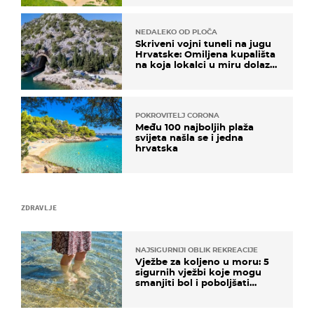
NEDALEKO OD PLOČA
Skriveni vojni tuneli na jugu
Hrvatske: Omiljena kupališta
na koja lokalci u miru dolaze
roniti i skakati u more
POKROVITELJ CORONA
Među 100 najboljih plaža
svijeta našla se i jedna
hrvatska
ZDRAVLJE
NAJSIGURNIJI OBLIK REKREACIJE
Vježbe za koljeno u moru: 5
sigurnih vježbi koje mogu
smanjiti bol i poboljšati
pokretljivost