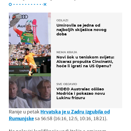
ODLAZI
Umirovila se jedna od
najboljih skijašica novog
doba
NEMA KRAJA
Novi šok u teniskom svijetu:
Alcaraz propušta Cincinatti,
hoće li igrati na US Openu?
SVE OBJAVIO
VIDEO Australac ošišao
Modrića i pokazao novu
Lukinu frizuru
Ranije u petak
Hrvatska je u Zadru izgubila od
Rumunjske
sa 56:58 (16:16, 12:5, 10:16, 18:21).