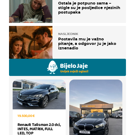
Ostala je potpuno sama –
stigle su je posljedice njezinih
postupaka
NASLJEDNIK
Postavila mu je važno
pitanje, a odgovor ju je jako
iznenadio
19.500,00 €
Renault Talisman 2.0 dci,
INTES, MATRIX, FULL
LED, TOP