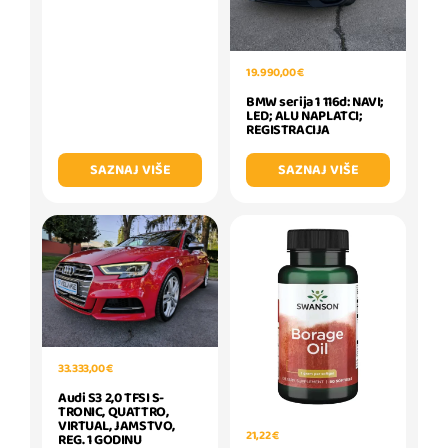
19.990,00 €
BMW serija 1 116d: NAVI;
LED; ALU NAPLATCI;
REGISTRACIJA
SAZNAJ VIŠE
SAZNAJ VIŠE
33.333,00 €
Audi S3 2,0 TFSI S-
TRONIC, QUATTRO,
VIRTUAL, JAMSTVO,
21,22 €
REG. 1 GODINU