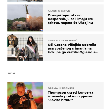
ALARM U KIJEVU
Obavještajac otkrio:
Raspoređuju se i imaju 120
raketa, napast će Ukrajinu
LANA LOURDES RUPIĆ
Kći Gorana Višnjića udomila
psa spašenog s imanja na
Učki pa ga vratila: Oglasio se
azil, majka odgovorila na
kritike
SHOW
DRAMA U ŠIBENIKU
Thompson usred koncerta
iznenada prekinuo pjesmu:
"Zovite hitnu!"