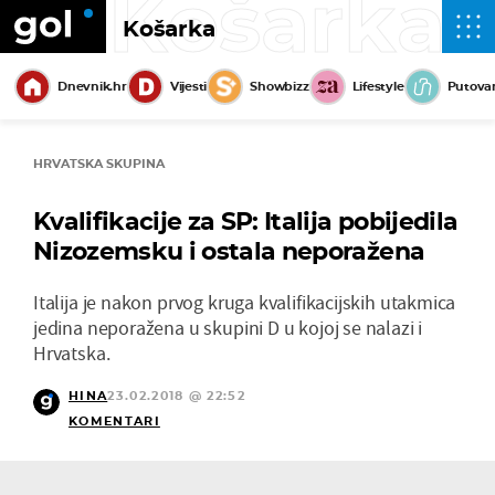
Košarka
Košarka
Dnevnik.hr
Vijesti
Showbizz
Lifestyle
Putova
HRVATSKA SKUPINA
Kvalifikacije za SP: Italija pobijedila
Nizozemsku i ostala neporažena
Italija je nakon prvog kruga kvalifikacijskih utakmica
jedina neporažena u skupini D u kojoj se nalazi i
Hrvatska.
HINA
23.02.2018 @ 22:52
KOMENTARI