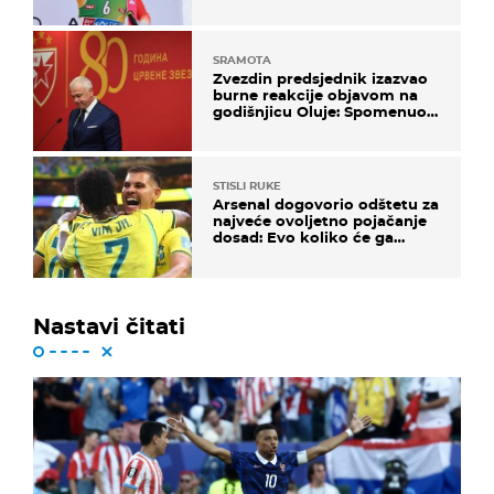
SRAMOTA
Zvezdin predsjednik izazvao
burne reakcije objavom na
godišnjicu Oluje: Spomenuo
Knin i srpsku zastavu
STISLI RUKE
Arsenal dogovorio odštetu za
najveće ovoljetno pojačanje
dosad: Evo koliko će ga
platiti
Nastavi čitati