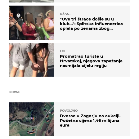
UŽAS…
"Ove tri štrace došle su u
klub…": Splitska influencerica
oplela po ženama zbog
užasnog ponašanja
LOL
Promatrao turiste u
Hrvatskoj, njegova zapažanja
nasmijala cijelu regiju
NOVAC
POVOLJNO
Dvorac u Zagorju na aukciji.
Početna cijena 1,46 milijuna
eura