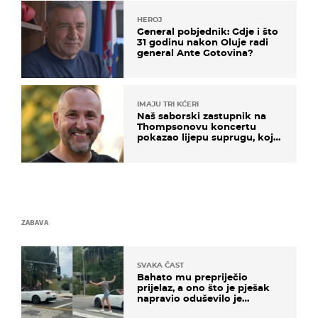
HEROJ
General pobjednik: Gdje i što
31 godinu nakon Oluje radi
general Ante Gotovina?
IMAJU TRI KĆERI
Naš saborski zastupnik na
Thompsonovu koncertu
pokazao lijepu suprugu, koja
godinama izbjegava javnost
ZABAVA
SVAKA ČAST
Bahato mu prepriječio
prijelaz, a ono što je pješak
napravio oduševilo je
društvene mreže