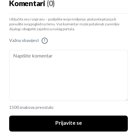
Komentari
(0)
Uključite se u raspravu – podijelite svoje mišljenje, postavite pitanja ili
ponudite svoj pogled na temu. Vaš komentar može potaknuti zanimljiv
dijalog i obogatiti zajednicu našeg portala.
Važna obavijest
!
1500 znakova preostalo
Prijavite se