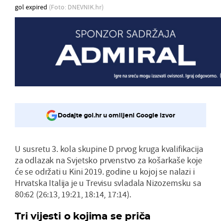
gol expired
(Foto: DNEVNIK.hr)
Dodajte gol.hr u omiljeni Google izvor
U susretu 3. kola skupine D prvog kruga kvalifikacija
za odlazak na Svjetsko prvenstvo za košarkaše koje
će se održati u Kini 2019. godine u kojoj se nalazi i
Hrvatska Italija je u Trevisu svladala Nizozemsku sa
80:62 (26:13, 19:21, 18:14, 17:14).
Tri vijesti o kojima se priča