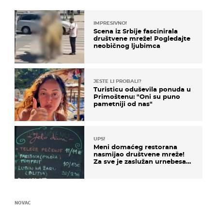
IMPRESIVNO!
Scena iz Srbije fascinirala
društvene mreže! Pogledajte
neobičnog ljubimca
JESTE LI PROBALI?
Turisticu oduševila ponuda u
Primoštenu: "Oni su puno
pametniji od nas"
UPS!
Meni domaćeg restorana
nasmijao društvene mreže!
Za sve je zaslužan urnebesan
naziv jela
NOVAC