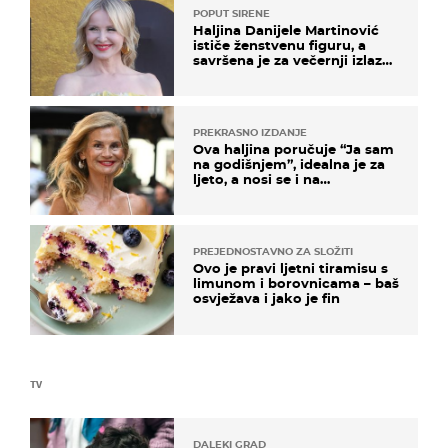
POPUT SIRENE
Haljina Danijele Martinović
ističe ženstvenu figuru, a
savršena je za večernji izlazak
na moru
PREKRASNO IZDANJE
Ova haljina poručuje “Ja sam
na godišnjem”, idealna je za
ljeto, a nosi se i na
zagrebačkoj špici
PREJEDNOSTAVNO ZA SLOŽITI
Ovo je pravi ljetni tiramisu s
limunom i borovnicama – baš
osvježava i jako je fin
TV
DALEKI GRAD