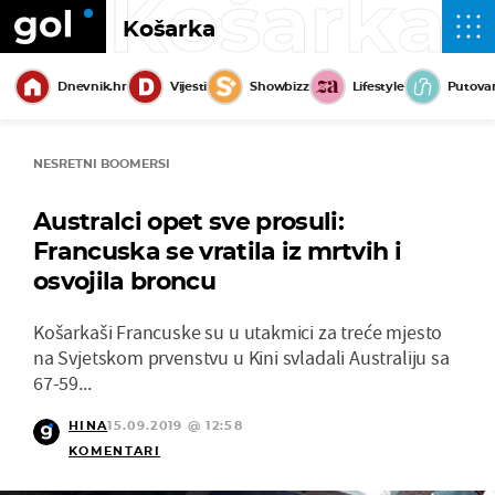
Košarka
Košarka
Dnevnik.hr
Vijesti
Showbizz
Lifestyle
Putova
NESRETNI BOOMERSI
Australci opet sve prosuli:
Francuska se vratila iz mrtvih i
osvojila broncu
Košarkaši Francuske su u utakmici za treće mjesto
na Svjetskom prvenstvu u Kini svladali Australiju sa
67-59...
HINA
15.09.2019 @ 12:58
KOMENTARI