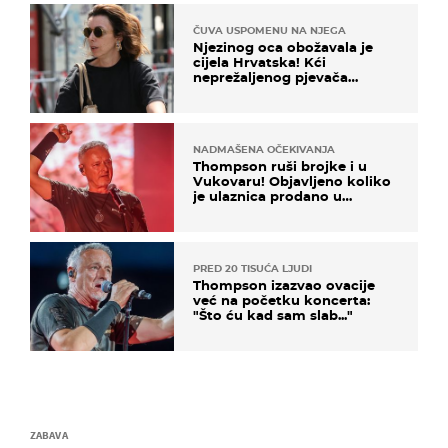
ČUVA USPOMENU NA NJEGA
Njezinog oca obožavala je
cijela Hrvatska! Kći
neprežaljenog pjevača
projurila špicom na dva
kotača
NADMAŠENA OČEKIVANJA
Thompson ruši brojke i u
Vukovaru! Objavljeno koliko
je ulaznica prodano u
kratkom vremenu
PRED 20 TISUĆA LJUDI
Thompson izazvao ovacije
već na početku koncerta:
"Što ću kad sam slab..."
ZABAVA