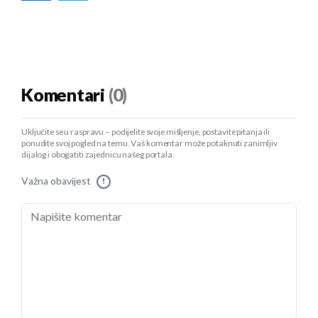
Komentari
(0)
Uključite se u raspravu – podijelite svoje mišljenje, postavite pitanja ili
ponudite svoj pogled na temu. Vaš komentar može potaknuti zanimljiv
dijalog i obogatiti zajednicu našeg portala.
Važna obavijest
!