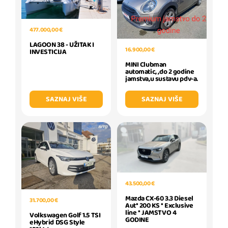
477.000,00 €
LAGOON 38 - UŽITAK I
16.900,00 €
INVESTICIJA
MINI Clubman
automatic, ,do 2 godine
jamstva,u sustavu pdv-a.
SAZNAJ VIŠE
SAZNAJ VIŠE
43.500,00 €
Mazda CX-60 3.3 Diesel
31.700,00 €
Aut* 200 KS * Exclusive
line * JAMSTVO 4
Volkswagen Golf 1.5 TSI
GODINE
eHybrid DSG Style