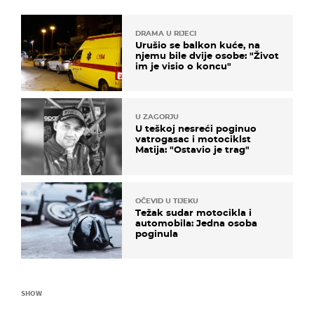
DRAMA U RIJECI
Urušio se balkon kuće, na
njemu bile dvije osobe: "Život
im je visio o koncu"
U ZAGORJU
U teškoj nesreći poginuo
vatrogasac i motociklst
Matija: "Ostavio je trag"
OČEVID U TIJEKU
Težak sudar motocikla i
automobila: Jedna osoba
poginula
SHOW