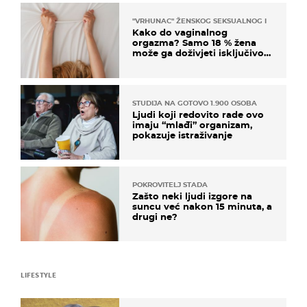
"VRHUNAC" ŽENSKOG SEKSUALNOG ISKUSTVA
Kako do vaginalnog
orgazma? Samo 18 % žena
može ga doživjeti isključivo
na ovaj način
STUDIJA NA GOTOVO 1.900 OSOBA
Ljudi koji redovito rade ovo
imaju “mlađi” organizam,
pokazuje istraživanje
POKROVITELJ STADA
Zašto neki ljudi izgore na
suncu već nakon 15 minuta, a
drugi ne?
LIFESTYLE