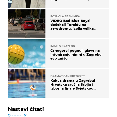
koristi noge..."
POJAVILA SE SNIMKA
VIDEO Bad Blue Boysi
dočekali Torcidu na
aerodromu, izbila velika
masovna tučnjava
IMALI SU RAZLOG
Crnogorci pognuli glave na
intoniranju himni u Zagrebu,
evo zašto
DRAMATIČAN PREOKRET
Kakva drama u Zagrebu!
Hrvatska srušila Srbiju i
izborila finale Svjetskog
prvenstva
Nastavi čitati