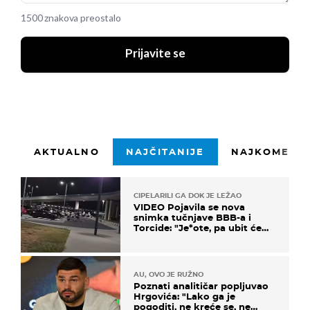
1500 znakova preostalo
Prijavite se
AKTUALNO
NAJČITANIJE
NAJKOMENTI
CIPELARILI GA DOK JE LEŽAO
VIDEO Pojavila se nova
snimka tučnjave BBB-a i
Torcide: "Je*ote, pa ubit će
ga!"
AU, OVO JE RUŽNO
Poznati analitičar popljuvao
Hrgovića: "Lako ga je
pogoditi, ne kreće se, ne