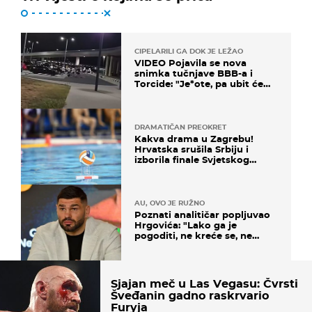
CIPELARILI GA DOK JE LEŽAO
VIDEO Pojavila se nova
snimka tučnjave BBB-a i
Torcide: "Je*ote, pa ubit će
ga!"
DRAMATIČAN PREOKRET
Kakva drama u Zagrebu!
Hrvatska srušila Srbiju i
izborila finale Svjetskog
prvenstva
AU, OVO JE RUŽNO
Poznati analitičar popljuvao
Hrgovića: "Lako ga je
pogoditi, ne kreće se, ne
koristi noge..."
Sjajan meč u Las Vegasu: Čvrsti
Šveđanin gadno raskrvario
Furyja