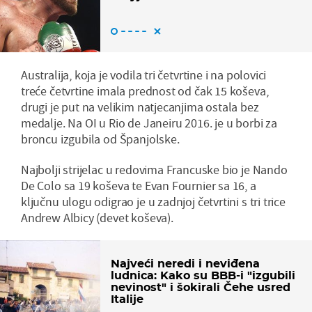
Australija, koja je vodila tri četvrtine i na polovici
treće četvrtine imala prednost od čak 15 koševa,
drugi je put na velikim natjecanjima ostala bez
medalje. Na OI u Rio de Janeiru 2016. je u borbi za
broncu izgubila od Španjolske.
Najbolji strijelac u redovima Francuske bio je Nando
De Colo sa 19 koševa te Evan Fournier sa 16, a
ključnu ulogu odigrao je u zadnjoj četvrtini s tri trice
Andrew Albicy (devet koševa).
Najveći neredi i neviđena
ludnica: Kako su BBB-i "izgubili
nevinost" i šokirali Čehe usred
Italije