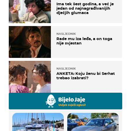
Ima tek šest godina, a već je
jedan od najnagrađivanijih
dječjih glumaca
NASLJEDNIK
Rade mu iza leđa, a on toga
nije svjestan
NASLJEDNIK
ANKETA: Koju ženu bi Serhat
trebao izabrati?