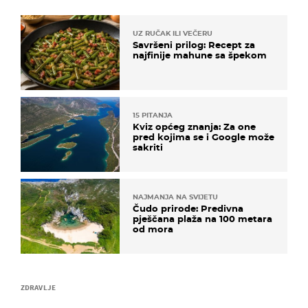
UZ RUČAK ILI VEČERU
Savršeni prilog: Recept za
najfinije mahune sa špekom
15 PITANJA
Kviz općeg znanja: Za one
pred kojima se i Google može
sakriti
NAJMANJA NA SVIJETU
Čudo prirode: Predivna
pješčana plaža na 100 metara
od mora
ZDRAVLJE