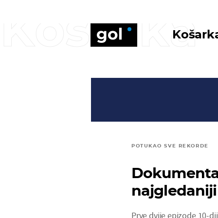
Košarka
Košark
POTUKAO SVE REKORDE
Dokumentar
najgledaniji
Prve dvije epizode 10-d