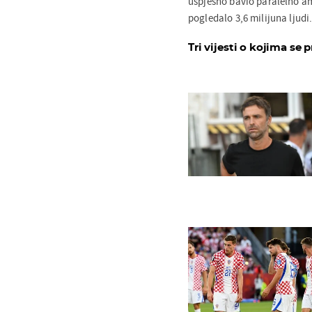
uspješno bavio paralelno a
pogledalo 3,6 milijuna ljudi
Tri vijesti o kojima se p