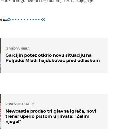
meričkim nogometom i bejzbolom, iz 2012. kojega je
.
riča
IZ VEDRA NEBA
Garcijin potez otkrio novu situaciju na
Poljudu: Mladi hajdukovac pred odlaskom
PONOVNI SUSRET?
Newcastle prodao tri glavna igrača, novi
trener uperio prstom u Hrvata: "Želim
njega!"