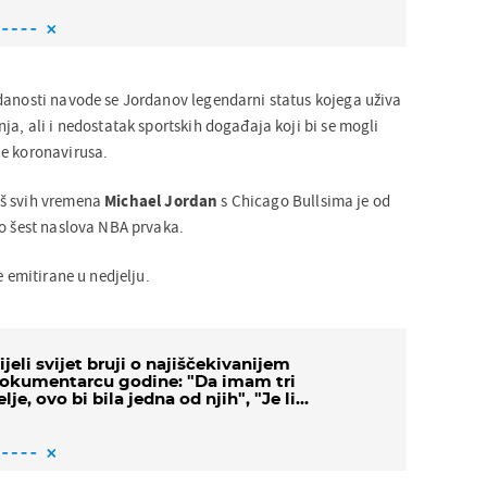
danosti navode se Jordanov legendarni status kojega uživa
ja, ali i nedostatak sportskih događaja koji bi se mogli
je koronavirusa.
aš svih vremena
Michael Jordan
s Chicago Bullsima je od
io šest naslova NBA prvaka.
e emitirane u nedjelju.
ijeli svijet bruji o najiščekivanijem
okumentarcu godine: "Da imam tri
elje, ovo bi bila jedna od njih", "Je li
eć iduća nedjelja?"