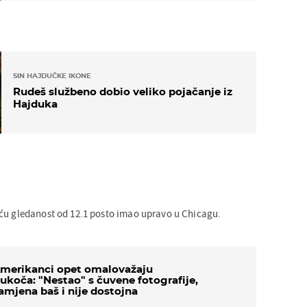
SIN HAJDUČKE IKONE
Rudeš službeno dobio veliko pojačanje iz
Hajduka
ću gledanost od 12.1 posto imao upravo u Chicagu.
merikanci opet omalovažaju
ukoča: "Nestao" s čuvene fotografije,
amjena baš i nije dostojna