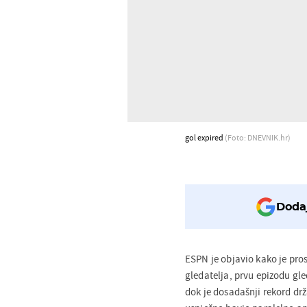
gol expired
(Foto: DNEVNIK.hr)
Dodaj
ESPN je objavio kako je pros
gledatelja, prvu epizodu gled
dok je dosadašnji rekord d