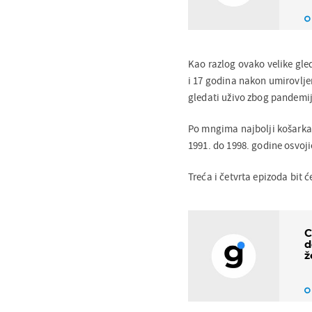
Kao razlog ovako velike gle
i 17 godina nakon umirovljen
gledati uživo zbog pandemi
Po mngima najbolji košark
1991. do 1998. godine osvoj
Treća i četvrta epizoda bit ć
C
d
ž
v