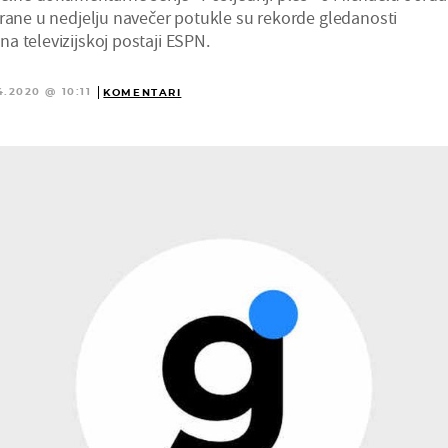
irane u nedjelju navečer potukle su rekorde gledanosti
a televizijskoj postaji ESPN.
4.2020 @ 10:11
KOMENTARI