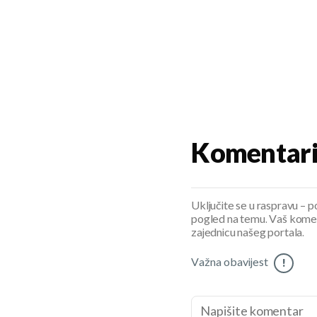
Komentar
Uključite se u raspravu – pod
pogled na temu. Vaš koment
zajednicu našeg portala.
Važna obavijest
!