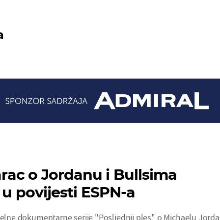
a
ac o Jordanu i Bullsima
 u povijesti ESPN-a
ijelne dokumentarne serije "Posljednji ples" o Michaelu Jord