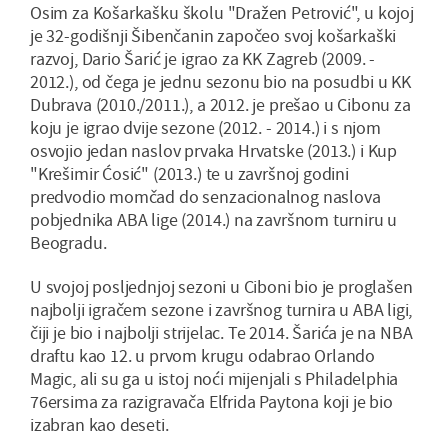
Osim za Košarkašku školu "Dražen Petrović", u kojoj
je 32-godišnji Šibenčanin započeo svoj košarkaški
razvoj, Dario Šarić je igrao za KK Zagreb (2009. -
2012.), od čega je jednu sezonu bio na posudbi u KK
Dubrava (2010./2011.), a 2012. je prešao u Cibonu za
koju je igrao dvije sezone (2012. - 2014.) i s njom
osvojio jedan naslov prvaka Hrvatske (2013.) i Kup
"Krešimir Ćosić" (2013.) te u završnoj godini
predvodio momčad do senzacionalnog naslova
pobjednika ABA lige (2014.) na završnom turniru u
Beogradu.
U svojoj posljednjoj sezoni u Ciboni bio je proglašen
najbolji igračem sezone i završnog turnira u ABA ligi,
čiji je bio i najbolji strijelac. Te 2014. Šarića je na NBA
draftu kao 12. u prvom krugu odabrao Orlando
Magic, ali su ga u istoj noći mijenjali s Philadelphia
76ersima za razigravača Elfrida Paytona koji je bio
izabran kao deseti.