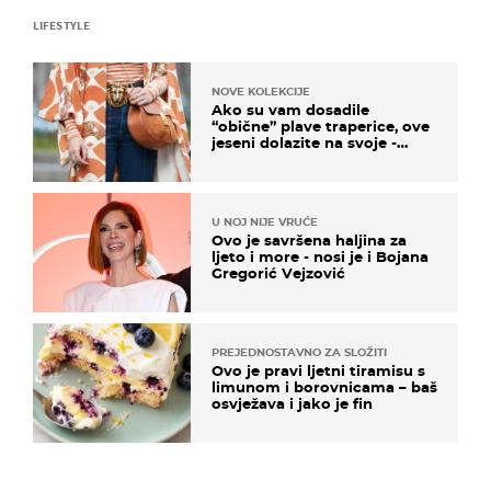
LIFESTYLE
NOVE KOLEKCIJE
Ako su vam dosadile
“obične” plave traperice, ove
jeseni dolazite na svoje -
izdvajamo 15 hit modela
U NOJ NIJE VRUĆE
Ovo je savršena haljina za
ljeto i more - nosi je i Bojana
Gregorić Vejzović
PREJEDNOSTAVNO ZA SLOŽITI
Ovo je pravi ljetni tiramisu s
limunom i borovnicama – baš
osvježava i jako je fin