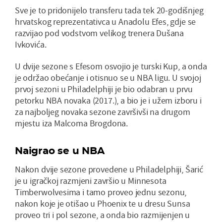
Sve je to pridonijelo transferu tada tek 20-godišnjeg
hrvatskog reprezentativca u Anadolu Efes, gdje se
razvijao pod vodstvom velikog trenera Dušana
Ivkovića.
U dvije sezone s Efesom osvojio je turski Kup, a onda
je održao obećanje i otisnuo se u NBA ligu. U svojoj
prvoj sezoni u Philadelphiji je bio odabran u prvu
petorku NBA novaka (2017.), a bio je i užem izboru i
za najboljeg novaka sezone završivši na drugom
mjestu iza Malcoma Brogdona.
Naigrao se u NBA
Nakon dvije sezone provedene u Philadelphiji, Šarić
je u igračkoj razmjeni završio u Minnesota
Timberwolvesima i tamo proveo jednu sezonu,
nakon koje je otišao u Phoenix te u dresu Sunsa
proveo tri i pol sezone, a onda bio razmijenjen u