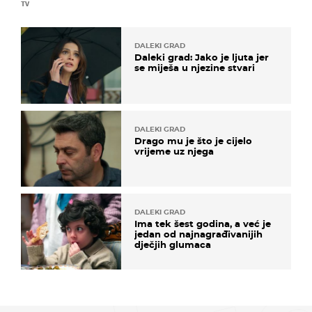
TV
DALEKI GRAD
Daleki grad: Jako je ljuta jer
se miješa u njezine stvari
DALEKI GRAD
Drago mu je što je cijelo
vrijeme uz njega
DALEKI GRAD
Ima tek šest godina, a već je
jedan od najnagrađivanijih
dječjih glumaca