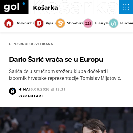
Košarka
Košarka
Dnevnik.hr
Vijesti
Showbizz
Lifestyle
Putova
U POSRNULOG VELIKANA
Dario Šarić vraća se u Europu
Šarića će u stručnom stožeru kluba dočekati i
izbornik hrvatske reprezentacije Tomislav Mijatović.
HINA
16.06.2026 @ 13:31
KOMENTARI