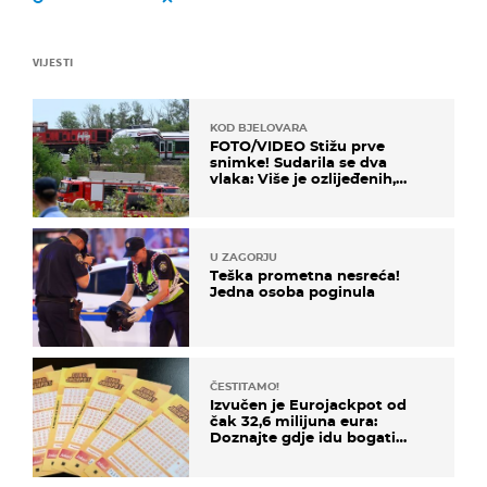
VIJESTI
KOD BJELOVARA
FOTO/VIDEO Stižu prve
snimke! Sudarila se dva
vlaka: Više je ozlijeđenih,
hitne službe na terenu
U ZAGORJU
Teška prometna nesreća!
Jedna osoba poginula
ČESTITAMO!
Izvučen je Eurojackpot od
čak 32,6 milijuna eura:
Doznajte gdje idu bogati
dobitci u Hrvatskoj