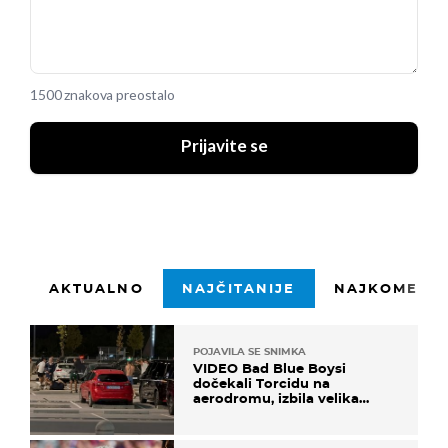
1500 znakova preostalo
Prijavite se
AKTUALNO
NAJČITANIJE
NAJKOMENTI
POJAVILA SE SNIMKA
VIDEO Bad Blue Boysi
dočekali Torcidu na
aerodromu, izbila velika
masovna tučnjava