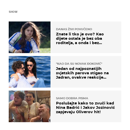
SHOW
DANAS ŽIVI POVUČENO
Znate li tko je ovo? Kao
dijete ostala je bez oba
roditelja, a onda i bez
milijuna koje je trebala
naslijediti
"KAO DA SU NOVAK ĐOKOVIĆ"
Jedan od najpoznatijih
svjetskih parova stigao na
Jadran, ovakve reakcije
vjerojatno nisu očekivali
SAMO DOBRA PISMA
Poslušajte kako to zvuči kad
Nina Badrić i Jakov Jozinović
zapjevaju Oliverov hit!