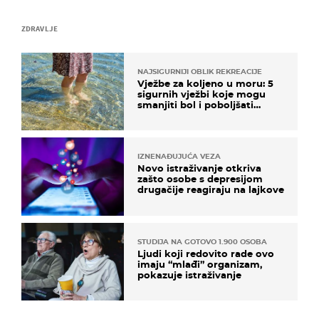
ZDRAVLJE
NAJSIGURNIJI OBLIK REKREACIJE
Vježbe za koljeno u moru: 5
sigurnih vježbi koje mogu
smanjiti bol i poboljšati
pokretljivost
IZNENAĐUJUĆA VEZA
Novo istraživanje otkriva
zašto osobe s depresijom
drugačije reagiraju na lajkove
STUDIJA NA GOTOVO 1.900 OSOBA
Ljudi koji redovito rade ovo
imaju “mlađi” organizam,
pokazuje istraživanje