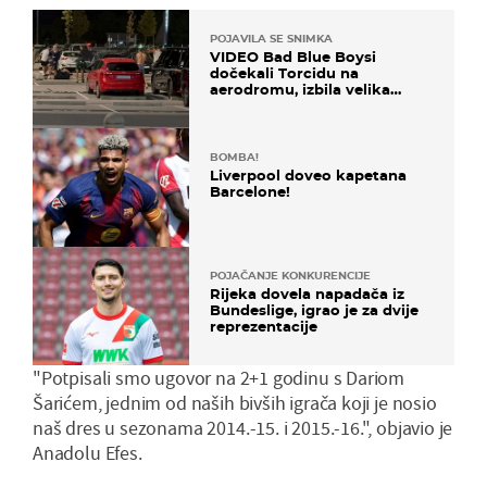
POJAVILA SE SNIMKA
VIDEO Bad Blue Boysi
dočekali Torcidu na
aerodromu, izbila velika
masovna tučnjava
BOMBA!
Liverpool doveo kapetana
Barcelone!
POJAČANJE KONKURENCIJE
Rijeka dovela napadača iz
Bundeslige, igrao je za dvije
reprezentacije
"Potpisali smo ugovor na 2+1 godinu s Dariom
Šarićem, jednim od naših bivših igrača koji je nosio
naš dres u sezonama 2014.-15. i 2015.-16.", objavio je
Anadolu Efes.