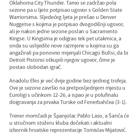
Oklahoma City Thunder. Tamo se zadržao pola
sezone pa u ljeto potpisao ugovor s Golden State
Warriorsima. Sljedećeg ljeta je prešao u Denver
Nuggetse s kojima je potpisao dvogodišnji ugovor,
ali je nakon jedne sezone poslan u Sacramento
Kingse. U Kingsima je odigrao tek pet utakmica, a
onda su uslijedile nove razmjene u kojima su ga
angažirali pa ponovno mijenjali Chicago Bullsi, da bi
Detroit Pistonsi otkupili njegov ugovor, čime je
postao slobodan igrač.
Anadolu Efes je već dvije godine bez ijednog trofeja.
Ove je sezone završio na pretposljednjem mjestu u
Euroligi s učinkom 12-26, a ispao je u polufinalu
doigravanja za prvaka Turske od Fenerbahčea (3-1).
Trener momčadi je Španjolac Pablo Laso, a Šarića će
u stručnom stožeru kluba dočekati i aktualni
izbornik hrvatske reprezentacije Tomislav Mijatović.