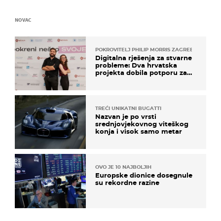
NOVAC
POKROVITELJ PHILIP MORRIS ZAGREB
Digitalna rješenja za stvarne
probleme: Dva hrvatska
projekta dobila potporu za
razvoj
TREĆI UNIKATNI BUGATTI
Nazvan je po vrsti
srednjovjekovnog viteškog
konja i visok samo metar
OVO JE 10 NAJBOLJIH
Europske dionice dosegnule
su rekordne razine