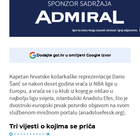
Dodajte gol.hr u omiljeni Google izvor
Kapetan hrvatske košarkaške reprezentacije Dario
Šarić se nakon deset godina vraća iz NBA lige u
Europu, a vraća se i u klub iz kojeg je otišao u
najbolju ligu svijeta, istanbulski Anadolu Efes, što je
dvostruki europski prvak potvrdio objavom na svom
službenom mrežnom portalu (anadoluefessk.org).
Tri vijesti o kojima se priča