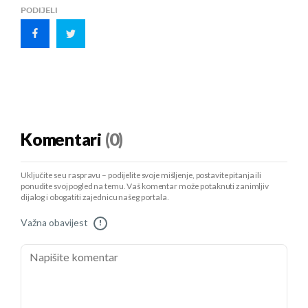
PODIJELI
Komentari
(0)
Uključite se u raspravu – podijelite svoje mišljenje, postavite pitanja ili
ponudite svoj pogled na temu. Vaš komentar može potaknuti zanimljiv
dijalog i obogatiti zajednicu našeg portala.
Važna obavijest
!