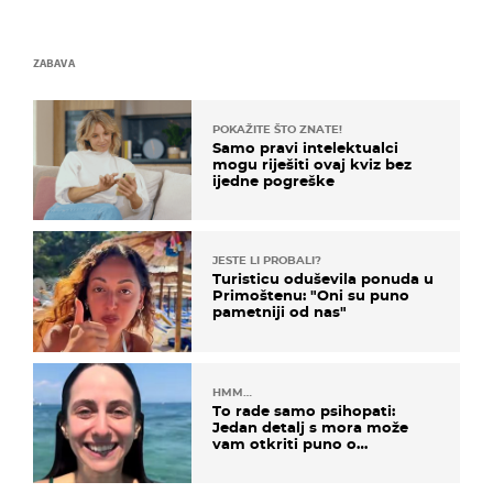
ZABAVA
POKAŽITE ŠTO ZNATE!
Samo pravi intelektualci
mogu riješiti ovaj kviz bez
ijedne pogreške
JESTE LI PROBALI?
Turisticu oduševila ponuda u
Primoštenu: "Oni su puno
pametniji od nas"
HMM…
To rade samo psihopati:
Jedan detalj s mora može
vam otkriti puno o
prijateljima