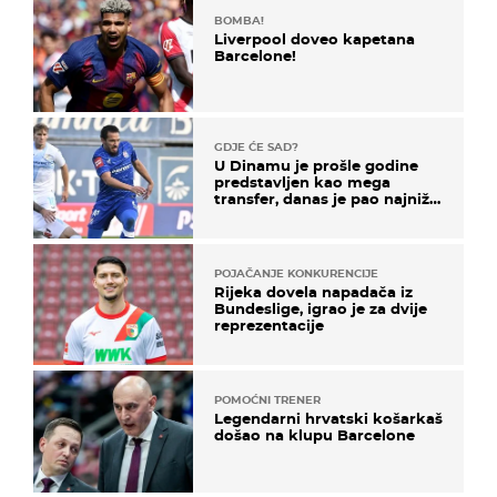
BOMBA!
Liverpool doveo kapetana
Barcelone!
GDJE ĆE SAD?
U Dinamu je prošle godine
predstavljen kao mega
transfer, danas je pao najniže
u karijeri
POJAČANJE KONKURENCIJE
Rijeka dovela napadača iz
Bundeslige, igrao je za dvije
reprezentacije
POMOĆNI TRENER
Legendarni hrvatski košarkaš
došao na klupu Barcelone