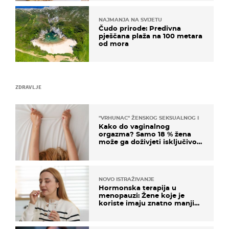
NAJMANJA NA SVIJETU
Čudo prirode: Predivna
pješčana plaža na 100 metara
od mora
ZDRAVLJE
"VRHUNAC" ŽENSKOG SEKSUALNOG ISKUSTVA
Kako do vaginalnog
orgazma? Samo 18 % žena
može ga doživjeti isključivo
na ovaj način
NOVO ISTRAŽIVANJE
Hormonska terapija u
menopauzi: Žene koje je
koriste imaju znatno manji
rizik od ovoga