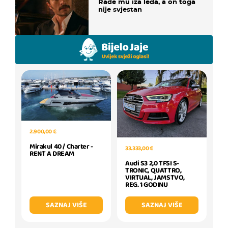
Rade mu iza leđa, a on toga
nije svjestan
2.900,00 €
Mirakul 40 / Charter -
33.333,00 €
RENT A DREAM
Audi S3 2,0 TFSI S-
TRONIC, QUATTRO,
VIRTUAL, JAMSTVO,
REG. 1 GODINU
SAZNAJ VIŠE
SAZNAJ VIŠE