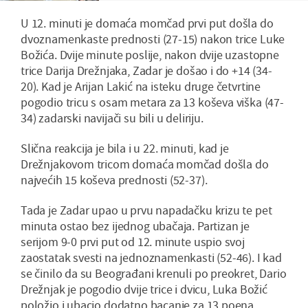
U 12. minuti je domaća momčad prvi put došla do
dvoznamenkaste prednosti (27-15) nakon trice Luke
Božića. Dvije minute poslije, nakon dvije uzastopne
trice Darija Drežnjaka, Zadar je došao i do +14 (34-
20). Kad je Arijan Lakić na isteku druge četvrtine
pogodio tricu s osam metara za 13 koševa viška (47-
34) zadarski navijači su bili u deliriju.
Slična reakcija je bila i u 22. minuti, kad je
Drežnjakovom tricom domaća momčad došla do
najvećih 15 koševa prednosti (52-37).
Tada je Zadar upao u prvu napadačku krizu te pet
minuta ostao bez ijednog ubačaja. Partizan je
serijom 9-0 prvi put od 12. minute uspio svoj
zaostatak svesti na jednoznamenkasti (52-46). I kad
se činilo da su Beograđani krenuli po preokret, Dario
Drežnjak je pogodio dvije trice i dvicu, Luka Božić
položio i ubacio dodatno bacanje za 13 poena