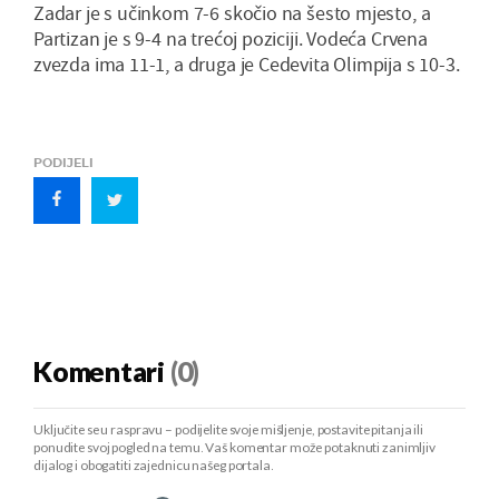
Zadar je s učinkom 7-6 skočio na šesto mjesto, a
Partizan je s 9-4 na trećoj poziciji. Vodeća Crvena
zvezda ima 11-1, a druga je Cedevita Olimpija s 10-3.
PODIJELI
Komentari
(0)
Uključite se u raspravu – podijelite svoje mišljenje, postavite pitanja ili
ponudite svoj pogled na temu. Vaš komentar može potaknuti zanimljiv
dijalog i obogatiti zajednicu našeg portala.