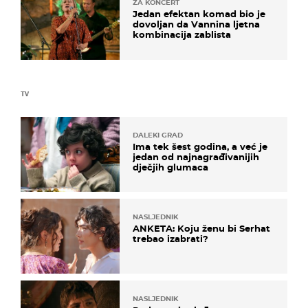
ZA KONCERT
Jedan efektan komad bio je
dovoljan da Vannina ljetna
kombinacija zablista
TV
DALEKI GRAD
Ima tek šest godina, a već je
jedan od najnagrađivanijih
dječjih glumaca
NASLJEDNIK
ANKETA: Koju ženu bi Serhat
trebao izabrati?
NASLJEDNIK