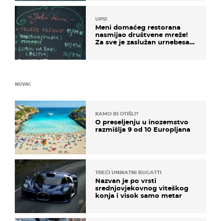
UPS!
Meni domaćeg restorana
nasmijao društvene mreže!
Za sve je zaslužan urnebesan
naziv jela
NOVAC
KAMO BI OTIŠLI?
O preseljenju u inozemstvo
razmišlja 9 od 10 Europljana
TREĆI UNIKATNI BUGATTI
Nazvan je po vrsti
srednjovjekovnog viteškog
konja i visok samo metar