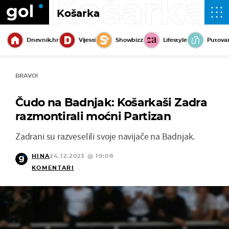
Košarka
Košarka
Dnevnik.hr
Vijesti
Showbizz
Lifestyle
Putova
BRAVO!
Čudo na Badnjak: Košarkaši Zadra
razmontirali moćni Partizan
Zadrani su razveselili svoje navijače na Badnjak.
HINA
24.12.2023 @ 19:08
KOMENTARI