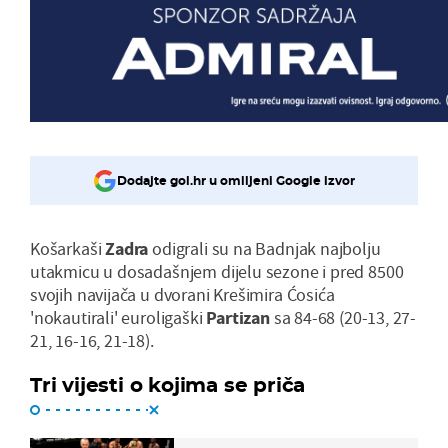
Dodajte gol.hr u omiljeni Google izvor
Košarkaši
Zadra
odigrali su na Badnjak najbolju
utakmicu u dosadašnjem dijelu sezone i pred 8500
svojih navijača u dvorani Krešimira Ćosića
'nokautirali' euroligaški
Partizan
sa 84-68 (20-13, 27-
21, 16-16, 21-18).
Tri vijesti o kojima se priča