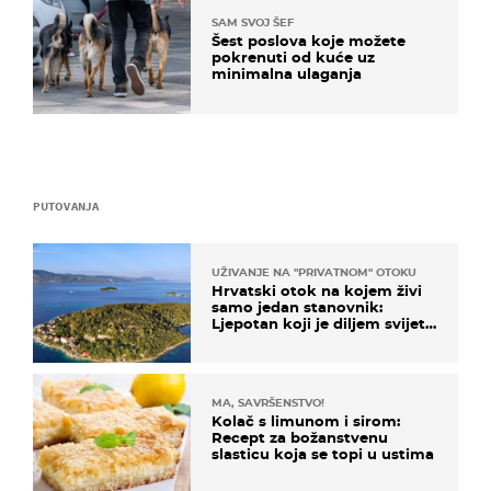
SAM SVOJ ŠEF
Šest poslova koje možete
pokrenuti od kuće uz
minimalna ulaganja
PUTOVANJA
UŽIVANJE NA "PRIVATNOM" OTOKU
Hrvatski otok na kojem živi
samo jedan stanovnik:
Ljepotan koji je diljem svijeta
poznat po svojem "bijelom
zlatu"
MA, SAVRŠENSTVO!
Kolač s limunom i sirom:
Recept za božanstvenu
slasticu koja se topi u ustima