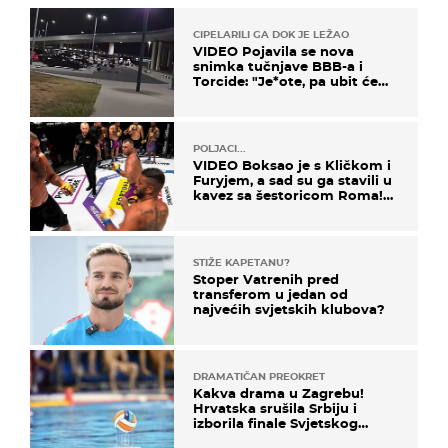
CIPELARILI GA DOK JE LEŽAO
VIDEO Pojavila se nova
snimka tučnjave BBB-a i
Torcide: "Je*ote, pa ubit će
ga!"
POLJACI...
VIDEO Boksao je s Kličkom i
Furyjem, a sad su ga stavili u
kavez sa šestoricom Roma!
Pogledajte kako je završilo
STIŽE KAPETANU?
Stoper Vatrenih pred
transferom u jedan od
najvećih svjetskih klubova?
DRAMATIČAN PREOKRET
Kakva drama u Zagrebu!
Hrvatska srušila Srbiju i
izborila finale Svjetskog
prvenstva