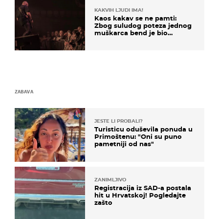
KAKVIH LJUDI IMA!
Kaos kakav se ne pamti:
Zbog suludog poteza jednog
muškarca bend je bio
prisiljen prekinuti nastup
ZABAVA
JESTE LI PROBALI?
Turisticu oduševila ponuda u
Primoštenu: "Oni su puno
pametniji od nas"
ZANIMLJIVO
Registracija iz SAD-a postala
hit u Hrvatskoj! Pogledajte
zašto