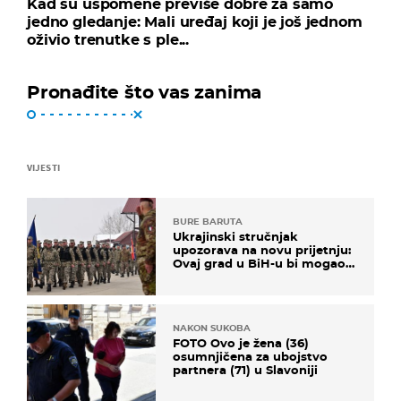
Kad su uspomene previše dobre za samo
jedno gledanje: Mali uređaj koji je još jednom
oživio trenutke s ple...
Pronađite što vas zanima
VIJESTI
BURE BARUTA
Ukrajinski stručnjak
upozorava na novu prijetnju:
Ovaj grad u BiH-u bi mogao
biti žarište
NAKON SUKOBA
FOTO Ovo je žena (36)
osumnjičena za ubojstvo
partnera (71) u Slavoniji