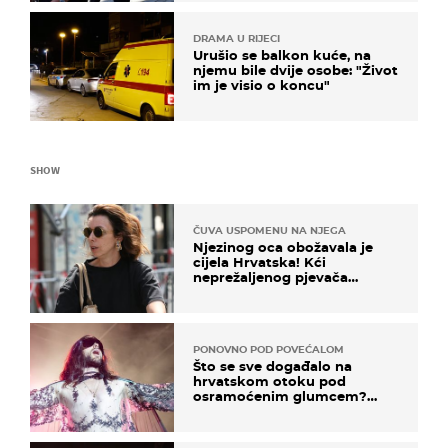
DRAMA U RIJECI
Urušio se balkon kuće, na
njemu bile dvije osobe: "Život
im je visio o koncu"
SHOW
ČUVA USPOMENU NA NJEGA
Njezinog oca obožavala je
cijela Hrvatska! Kći
neprežaljenog pjevača
projurila špicom na dva
kotača
PONOVNO POD POVEĆALOM
Što se sve događalo na
hrvatskom otoku pod
osramoćenim glumcem?
Bizarni prizori i danas
izazivaju nevjericu