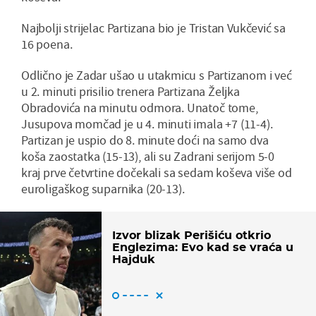
Najbolji strijelac Partizana bio je Tristan Vukčević sa
16 poena.
Odlično je Zadar ušao u utakmicu s Partizanom i već
u 2. minuti prisilio trenera Partizana Željka
Obradovića na minutu odmora. Unatoč tome,
Jusupova momčad je u 4. minuti imala +7 (11-4).
Partizan je uspio do 8. minute doći na samo dva
koša zaostatka (15-13), ali su Zadrani serijom 5-0
kraj prve četvrtine dočekali sa sedam koševa više od
euroligaškog suparnika (20-13).
Izvor blizak Perišiću otkrio
Englezima: Evo kad se vraća u
Hajduk