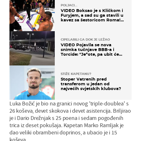
POLJACI...
VIDEO Boksao je s Kličkom i
Furyjem, a sad su ga stavili u
kavez sa šestoricom Roma!
Pogledajte kako je završilo
CIPELARILI GA DOK JE LEŽAO
VIDEO Pojavila se nova
snimka tučnjave BBB-a i
Torcide: "Je*ote, pa ubit će
ga!"
STIŽE KAPETANU?
Stoper Vatrenih pred
transferom u jedan od
najvećih svjetskih klubova?
Luka Božić je bio na granici novog 'triple-doublea' s
26 koševa, devet skokova i devet asistencija. Briljirao
je i Dario Drežnjak s 25 poena i sedam pogođenih
trica iz deset pokušaja. Kapetan Marko Ramljak je
dao veliki obrambeni doprinos, a ubacio je i 15
koševa.