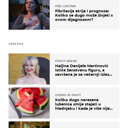
PIŠE LIJEČNIK
Fibrilacija atrija i prognoza:
Koliko se dugo može živjeti s
ovom dijagnozom?
LIFESTYLE
POPUT SIRENE
Haljina Danijele Martinović
ističe ženstvenu figuru, a
savršena je za večernji izlazak
na moru
DOBRO JE ZNATI
Koliko dugo narezana
lubenica smije stajati u
hladnjaku i kada je više nije
sigurno jesti?