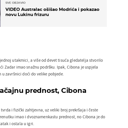
SVE OBJAVIO
VIDEO Australac ošišao Modrića i pokazao
novu Lukinu frizuru
jednoj utakmici, a više od devet tisuća gledatelja stvorilo
aći Zadar imao snažnu podršku. Ipak, Cibona je uspjela
m u završnici doći do velike pobjede.
ačajnu prednost, Cibona
vrda i fizički zahtjevna, uz veliki broj prekršaja i česte
trenutku imao i dvoznamenkastu prednost, no Cibona je do
ak i ostala u igri.