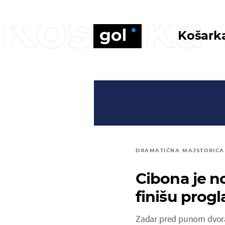
Košarka
Košark
DRAMATIČNA MAJSTORICA
Cibona je n
finišu prog
Zadar pred punom dvoran