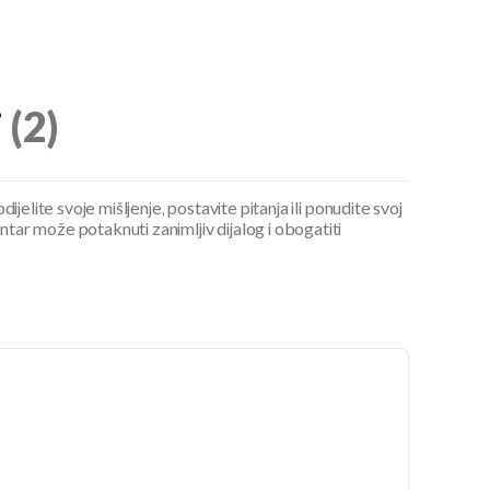
i
(2)
ijelite svoje mišljenje, postavite pitanja ili ponudite svoj
ar može potaknuti zanimljiv dijalog i obogatiti