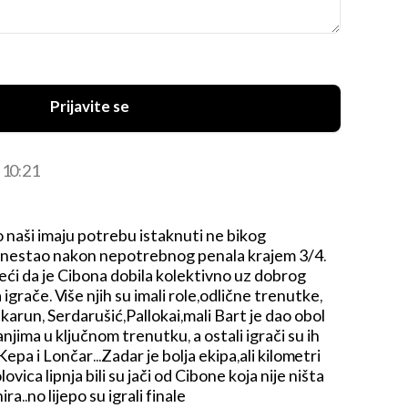
Prijavite se
6 10:21
 naši imaju potrebu istaknuti ne bikog
je nestao nakon nepotrebnog penala krajem 3/4.
reći da je Cibona dobila kolektivno uz dobrog
 igrače. Više njih su imali role,odlične trenutke,
karun, Serdarušić,Pallokai,mali Bart je dao obol
jima u ključnom trenutku, a ostali igrači su ih
 Kepa i Lončar...Zadar je bolja ekipa,ali kilometri
ovica lipnja bili su jači od Cibone koja nije ništa
ra..no lijepo su igrali finale