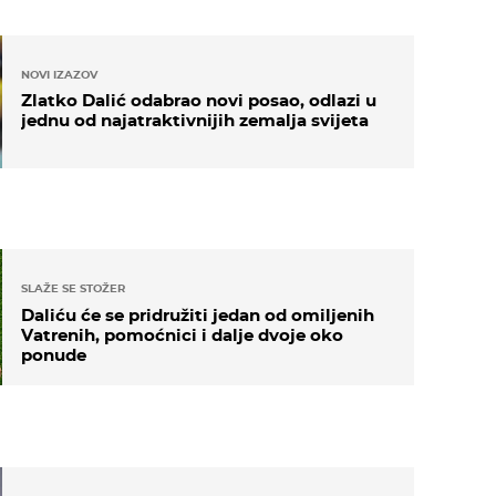
NOVI IZAZOV
Zlatko Dalić odabrao novi posao, odlazi u
jednu od najatraktivnijih zemalja svijeta
SLAŽE SE STOŽER
Daliću će se pridružiti jedan od omiljenih
Vatrenih, pomoćnici i dalje dvoje oko
ponude