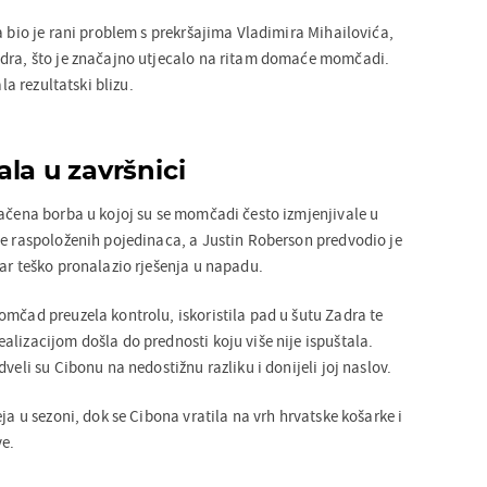
a bio je rani problem s prekršajima Vladimira Mihailovića,
adra, što je značajno utjecalo na ritam domaće momčadi.
ala rezultatski blizu.
la u završnici
načena borba u kojoj su se momčadi često izmjenjivale u
še raspoloženih pojedinaca, a Justin Roberson predvodio je
dar teško pronalazio rješenja u napadu.
omčad preuzela kontrolu, iskoristila pad u šutu Zadra te
alizacijom došla do prednosti koju više nije ispuštala.
veli su Cibonu na nedostižnu razliku i donijeli joj naslov.
eja u sezoni, dok se Cibona vratila na vrh hrvatske košarke i
ve.