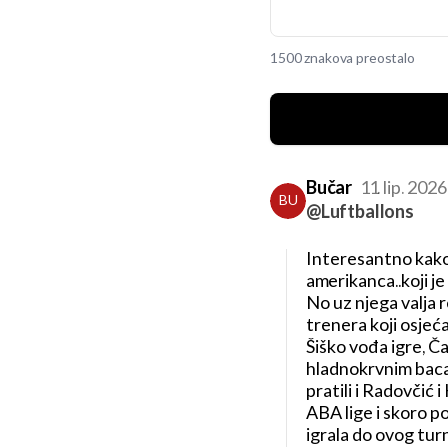
1500 znakova preostalo
Bučar
11. lip. 202
BU
@Luftballons
Interesantno kako
amerikanca..koji 
No uz njega valja 
trenera koji osjeća
Šiško vođa igre, Ča
hladnokrvnim bacan
pratili i Radovčić i
ABA lige i skoro pol
igrala do ovog turni