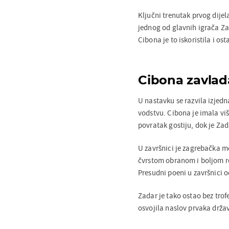
Ključni trenutak prvog dijel
jednog od glavnih igrača Z
Cibona je to iskoristila i ost
Cibona zavlada
U nastavku se razvila izjed
vodstvu. Cibona je imala vi
povratak gostiju, dok je Za
U završnici je zagrebačka m
čvrstom obranom i boljom re
Presudni poeni u završnici od
Zadar je tako ostao bez trof
osvojila naslov prvaka drža