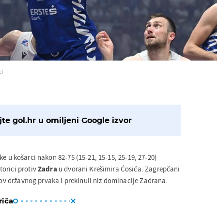
c)
te gol.hr u omiljeni Google izvor
ke u košarci nakon 82-75 (15-21, 15-15, 25-19, 27-20)
orici protiv
Zadra
u dvorani Krešimira Ćosića. Zagrepčani
slov državnog prvaka i prekinuli niz dominacije Zadrana.
riča