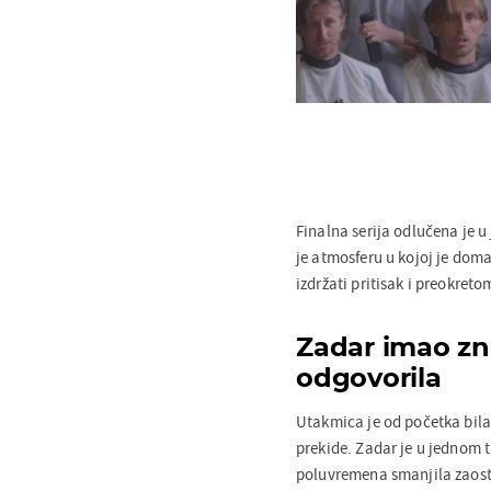
Finalna serija odlučena je u 
je atmosferu u kojoj je dom
izdržati pritisak i preokreto
Zadar imao zn
odgovorila
Utakmica je od početka bila t
prekide. Zadar je u jednom 
poluvremena smanjila zaostat