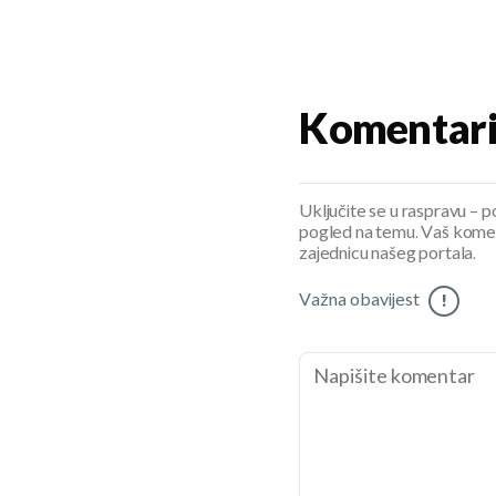
Komentar
Uključite se u raspravu – pod
pogled na temu. Vaš koment
zajednicu našeg portala.
Važna obavijest
!