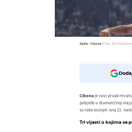
Zadar - Cibona
(Foto: Tom Dubrave
Dodaj
Cibona
je novi prvak Hrvats
pobjede u dramatičnoj majst
su tako osvojili svoj 21. na
Tri vijesti o kojima se p