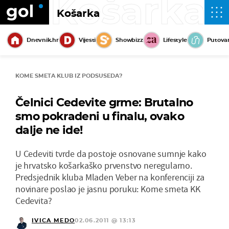
Košarka
Košarka
Dnevnik.hr
Vijesti
Showbizz
Lifestyle
Putova
KOME SMETA KLUB IZ PODSUSEDA?
Čelnici Cedevite grme: Brutalno
smo pokradeni u finalu, ovako
dalje ne ide!
U Cedeviti tvrde da postoje osnovane sumnje kako
je hrvatsko košarkaško prvenstvo neregularno.
Predsjednik kluba Mladen Veber na konferenciji za
novinare poslao je jasnu poruku: Kome smeta KK
Cedevita?
IVICA MEDO
02.06.2011 @ 13:13