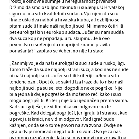
Postoje osnovne sumnje u neregularnost prvenstva.
Držimo da smo ozbiljno zakinuti u suđenju. U Hrvatskoj
sigurno ima vrlo kvalitetnih sudaca. Vjerujem da su u
finale ušla dva najbolja hrvatska kluba, ali ozbiljno se
pitam sude li finale naši najbolji suci. Mi imamo četiri ili
pet euroligaških i eurokup sudaca. Jučer su nam sudila
dva suca koji ne pripadaju u tu skupinu. Je li ovo
prvenstvo u suđenju da unaprijed znamo pravila
ponašanja?“ zapitao se Veber, no nije tu stao:
„Zanimljivo je da naši euroligaški suci sude u ruskoj ligi.
Tamo traže da sude najbolji strani suci, a kod nas ne sude
ni naši najbolji suci. Jučer su bili kriteriji suđenja vrlo
tendenciozni. Opet će se sakriti iza fraze da to nisu naši
najbolji suci, pa su se, eto, dogodile neke pogrške. Nije
bila jedna li dvije pogreške da možemo reći kako i suci
mogu pogriješiti. Kriterij nije bio ujednačen prema svima.
Kad suci griješe, ne vidim nikakve odgovore na te
pogreške. Kad delegat pogriješi, jer igraju tri stranca, kao
u prvoj utakmici, ne vidim odgovor. Kad igrač bude
kažnjen, onda se o tome govori na sva zvona. Ovdje ne
igraju dvije momčadi nego ljudi u sivom. Ovo je za nas
ogromno razočarenje. Iako su nas mnogi upozoravali na