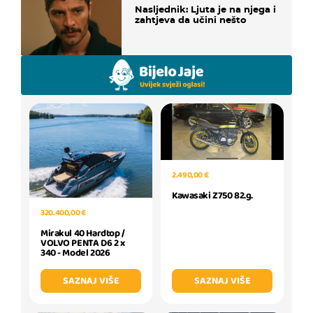
Nasljednik: Ljuta je na njega i
zahtjeva da učini nešto
2.490,00 €
Kawasaki Z750 82.g.
320.400,00 €
Mirakul 40 Hardtop /
VOLVO PENTA D6 2 x
340 - Model 2026
SAZNAJ VIŠE
SAZNAJ VIŠE