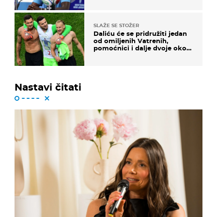
vam svima"
SLAŽE SE STOŽER
Daliću će se pridružiti jedan
od omiljenih Vatrenih,
pomoćnici i dalje dvoje oko
ponude
Nastavi čitati