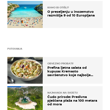
KAMO BI OTIŠLI?
O preseljenju u inozemstvo
razmišlja 9 od 10 Europljana
PUTOVANJA
OBVEZNO PROBATI!
Prefina ljetna salata od
kupusa: Kremasto
savršenstvo koje najbolje
paše uz pečeno meso
NAJMANJA NA SVIJETU
Čudo prirode: Predivna
pješčana plaža na 100 metara
od mora