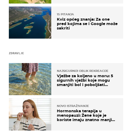
15 PITANJA
Kviz općeg znanja: Za one
pred kojima se i Google može
sakriti
ZDRAVLJE
NAJSIGURNIJI OBLIK REKREACIJE
Vježbe za koljeno u moru: 5
sigurnih vježbi koje mogu
smanjiti bol i poboljšati
pokretljivost
NOVO ISTRAŽIVANJE
Hormonska terapija u
menopauzi: Žene koje je
koriste imaju znatno manji
rizik od ovoga