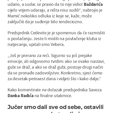
udario, a sudac se pravio da to nije vidio!
Baždarića
cijelo vrijem udaraju, a ništa nisu sudili“, nabrojio je
Mamić nekoliko odluka iz koje se, kaže, može
zaključiti da je suđenje bilo tendeciozno.
Predsjednik Cedevite je je spomenuo da će razmisliti
o povlačenju. Jeste li mislili na povlačenje kluba iz
natjecanja, upitali smo Vebera.
„Još je prerano za reći. Sigurno su još prejake
emocije, ali odgovorno tvrdim: ako se ovako nastavi,
gubi se draž, a ako se draž gubi, postoje drugi način
da se pronađe zadovoljstvo. Konkretno, sjest ćemo
za desetak-petnaest dana i vidjeti što i kako dalje.“
Kako komentirate ne dolazak predsjednika Saveza
Danka Radića
na finalne utakmice.
Jučer smo dali sve od sebe, ostavili