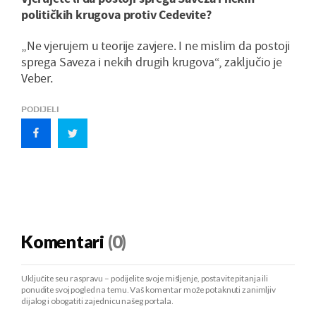
političkih krugova protiv Cedevite?
„Ne vjerujem u teorije zavjere. I ne mislim da postoji
sprega Saveza i nekih drugih krugova“, zaključio je
Veber.
PODIJELI
Komentari
(0)
Uključite se u raspravu – podijelite svoje mišljenje, postavite pitanja ili
ponudite svoj pogled na temu. Vaš komentar može potaknuti zanimljiv
dijalog i obogatiti zajednicu našeg portala.