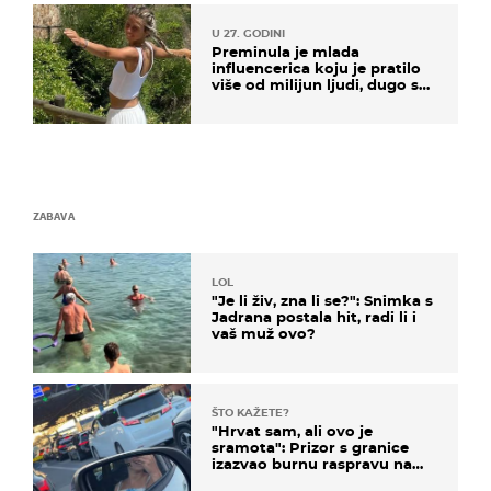
U 27. GODINI
Preminula je mlada
influencerica koju je pratilo
više od milijun ljudi, dugo se
borila s opakom bolešću
ZABAVA
LOL
"Je li živ, zna li se?": Snimka s
Jadrana postala hit, radi li i
vaš muž ovo?
ŠTO KAŽETE?
"Hrvat sam, ali ovo je
sramota": Prizor s granice
izazvao burnu raspravu na
društvenim mrežama