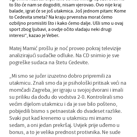
to što će nam se dogoditi, nisam vjerovao. Ovo nije kraj
balade, igrat će se još utakmica. Još jednom pitam: Kome
to Cedevita smeta? Na kraju prvenstva morat ćemo
ozbiljno promisliti što i kako ćemo dalje. Ušli smo u ovaj
sport zbog ljubavi, a ovdje očito vladaju neki drugi
interesi“, kazao je Veber.
Matej Mamić prošlu je noć proveo pokraj televizije
analizirajući sudačke odluke. Na CD snimio je sve
pogreške sudaca na štetu Cedevite.
„Mi smo se jučer izuzetno dobro pripremili za
utakmicu. Znali smo da je psihološki pritisak veći na
momčadi Zagreba, jer igraju u svojoj dvorani i imali
su priliku da dođu do vodstva 2-0. Kontrolirali smo
većim dijelom utakmicu i da je sve bilo pošteno,
pobijedili bismo s petnaestak do dvadeset razlike.
Svaki put kad krenemo u utakmicu mi imamo
sedam, a oni jedan prekršaj. Uvijek prije uđemo u
bonus, a to je velika prednost protivnika. Ne sude