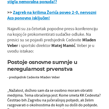
stigla nemoralna ponuda!?
>>
Zagreb na krilima Žorića poveo 2-0, nervozni
Aco ponovno isključen!
Najavili su za četvrtak popodne press-konferenciju
na kojoj će prokomentirati sudačke odluke. Na
presici su se pojavili predsjednik Cedevite
Mladen
Veber
i sportski direktor
Matej Mamić
. Veber je u
uvodu istakao:
Postoje osnovne sumnje u
neregularnost prvenstva
- predsjednik Cedevite Mladen Veber
„Nažalost, doživio sam da se osobno moram obratiti
medijima. Tema obraćenja jest: Kome smeta KK Cedevita?
Čestitao bih Zagrebu na jučerašnjoj pobjedi, ali želim
razgovarati o okolnostima do kojih su došli do pobjede.