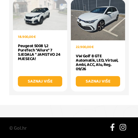
18.900,00 €
Peugeot 5008 1,2
22.900,00 €
PureTech *Allure* 7
SJEDALA * JAMSTVO 24
VW Golf 8 GTE
MJESECA!
Automatik, LED, Virtual,
Ambi, ACC, Alu, Reg.
09/26
SAZNAJ VIŠE
SAZNAJ VIŠE
© Gol.hr