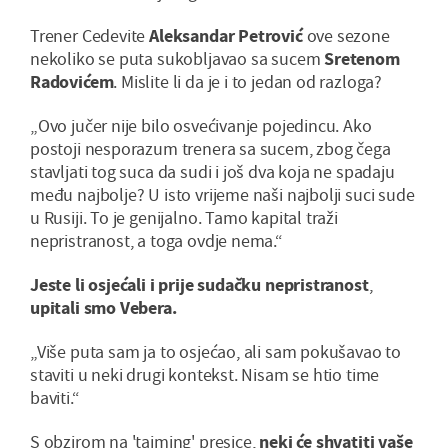
Trener Cedevite
Aleksandar Petrović
ove sezone
nekoliko se puta sukobljavao sa sucem
Sretenom
Radovićem
. Mislite li da je i to jedan od razloga?
„Ovo jučer nije bilo osvećivanje pojedincu. Ako
postoji nesporazum trenera sa sucem, zbog čega
stavljati tog suca da sudi i još dva koja ne spadaju
među najbolje? U isto vrijeme naši najbolji suci sude
u Rusiji. To je genijalno. Tamo kapital traži
nepristranost, a toga ovdje nema.“
Jeste li osjećali i prije sudačku nepristranost
,
upitali smo Vebera.
„Više puta sam ja to osjećao, ali sam pokušavao to
staviti u neki drugi kontekst. Nisam se htio time
baviti.“
S obzirom na 'tajming' presice,
neki će shvatiti vaše