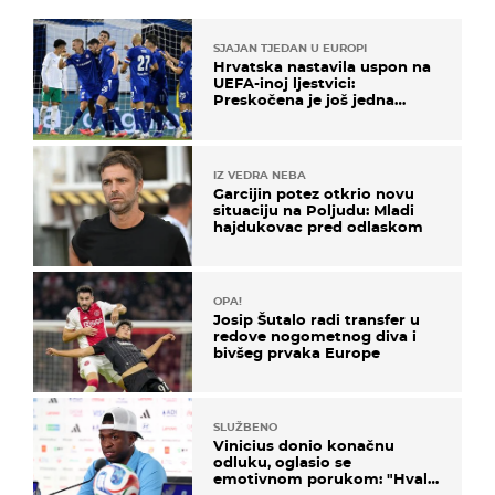
SJAJAN TJEDAN U EUROPI
Hrvatska nastavila uspon na
UEFA-inoj ljestvici:
Preskočena je još jedna
država
IZ VEDRA NEBA
Garcijin potez otkrio novu
situaciju na Poljudu: Mladi
hajdukovac pred odlaskom
OPA!
Josip Šutalo radi transfer u
redove nogometnog diva i
bivšeg prvaka Europe
SLUŽBENO
Vinicius donio konačnu
odluku, oglasio se
emotivnom porukom: "Hvala