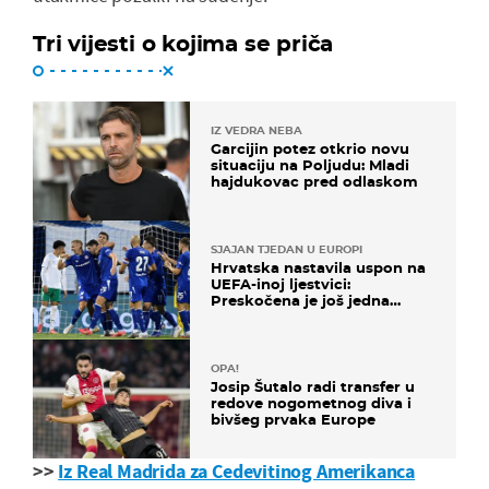
Tri vijesti o kojima se priča
IZ VEDRA NEBA
Garcijin potez otkrio novu
situaciju na Poljudu: Mladi
hajdukovac pred odlaskom
SJAJAN TJEDAN U EUROPI
Hrvatska nastavila uspon na
UEFA-inoj ljestvici:
Preskočena je još jedna
država
OPA!
Josip Šutalo radi transfer u
redove nogometnog diva i
bivšeg prvaka Europe
>>
Iz Real Madrida za Cedevitinog Amerikanca