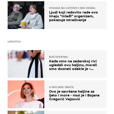
STUDIJA NA GOTOVO 1.900 OSOBA
Ljudi koji redovito rade ovo
imaju “mlađi” organizam,
pokazuje istraživanje
LIFESTYLE
BAŠ EFEKTNA
Kada smo na zadarskoj rivi
ugledali ovu haljinu, morali
smo doznati odakle je –
košta samo 18 eura
U NOJ NIJE VRUĆE
Ovo je savršena haljina za
ljeto i more - nosi je i Bojana
Gregorić Vejzović