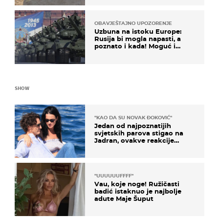
OBAVJEŠTAJNO UPOZORENJE
Uzbuna na istoku Europe:
Rusija bi mogla napasti, a
poznato i kada! Moguć i
kopneni upad u članicu
NATO-a
SHOW
"KAO DA SU NOVAK ĐOKOVIĆ"
Jedan od najpoznatijih
svjetskih parova stigao na
Jadran, ovakve reakcije
vjerojatno nisu očekivali
"UUUUUUFFFF"
Vau, koje noge! Ružičasti
badić istaknuo je najbolje
adute Maje Šuput