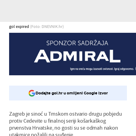
gol expired
(Foto: DNEVNIK.hr)
Dodajte gol.hr u omiljeni Google izvor
Zagreb je sinoć u Trnskom ostvario drugu pobjedu
protiv Cedevite u finalnoj seriji košarkaškog
prvenstva Hrvatske, no gosti su se odmah nakon
utakmice požalili na suđenje.