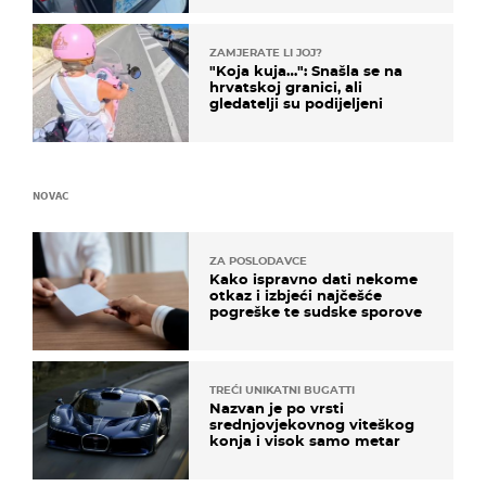
ZAMJERATE LI JOJ?
"Koja kuja…": Snašla se na
hrvatskoj granici, ali
gledatelji su podijeljeni
NOVAC
ZA POSLODAVCE
Kako ispravno dati nekome
otkaz i izbjeći najčešće
pogreške te sudske sporove
TREĆI UNIKATNI BUGATTI
Nazvan je po vrsti
srednjovjekovnog viteškog
konja i visok samo metar