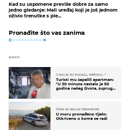
Kad su uspomene previše dobre za samo
jedno gledanje: Mali uređaj koji je još jednom
oživio trenutke s ple...
Pronađite što vas zanima
VIJESTI
"I DALJE SU PLESALI, VRIŠTALI..."
Turisti mu zapalili apartman:
"U 30 minuta nestalo je 50
godina našeg života, supruga
i ja ne možemo oka sklopiti"
ČEKA SE NALAZ OBDUKCIJE
U moru pronađeno tijelo:
Otkriveno o kome se radi