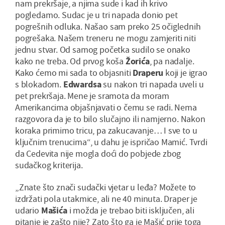
nam prekršaje, a njima sude i kad ih krivo
pogledamo. Sudac je u tri napada donio pet
pogrešnih odluka. Našao sam preko 25 očiglednih
pogrešaka. Našem treneru ne mogu zamjeriti niti
jednu stvar. Od samog početka sudilo se onako
kako ne treba. Od prvog koša
Žorića
, pa nadalje.
Kako ćemo mi sada to objasniti
Draperu
koji je igrao
s blokadom.
Edwardsa
su nakon tri napada uveli u
pet prekršaja. Mene je sramota da moram
Amerikancima objašnjavati o čemu se radi. Nema
razgovora da je to bilo slučajno ili namjerno. Nakon
koraka primimo tricu, pa zakucavanje… I sve to u
ključnim trenucima“, u dahu je ispričao Mamić. Tvrdi
da Cedevita nije mogla doći do pobjede zbog
sudačkog kriterija.
„Znate što znači sudački vjetar u leđa? Možete to
izdržati pola utakmice, ali ne 40 minuta. Draper je
udario
Mašića
i možda je trebao biti isključen, ali
pitanje je zašto nije? Zato što ga je Mašić prije toga