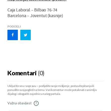
Caja Laboral – Bilbao 76-74
Barcelona – Joventut (kasnije)
PODIJELI
Komentari
(0)
Uključite se u raspravu – podijelite svoje mišljenje, postavite pitanja ili
ponudite svoj pogled na temu. Vaš komentar može potaknuti zanimljiv
dijalog i obogatiti zajednicu našeg portala.
Važna obavijest
!