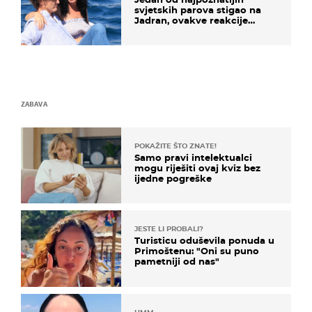
svjetskih parova stigao na
Jadran, ovakve reakcije
vjerojatno nisu očekivali
ZABAVA
POKAŽITE ŠTO ZNATE!
Samo pravi intelektualci
mogu riješiti ovaj kviz bez
ijedne pogreške
JESTE LI PROBALI?
Turisticu oduševila ponuda u
Primoštenu: "Oni su puno
pametniji od nas"