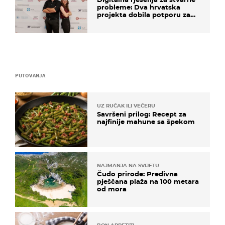
probleme: Dva hrvatska
projekta dobila potporu za
razvoj
PUTOVANJA
UZ RUČAK ILI VEČERU
Savršeni prilog: Recept za
najfinije mahune sa špekom
NAJMANJA NA SVIJETU
Čudo prirode: Predivna
pješčana plaža na 100 metara
od mora