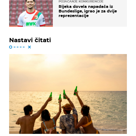
POJAČANJE KONKURENCIJE
Rijeka dovela napadača iz
Bundeslige, igrao je za dvije
reprezentacije
Nastavi čitati