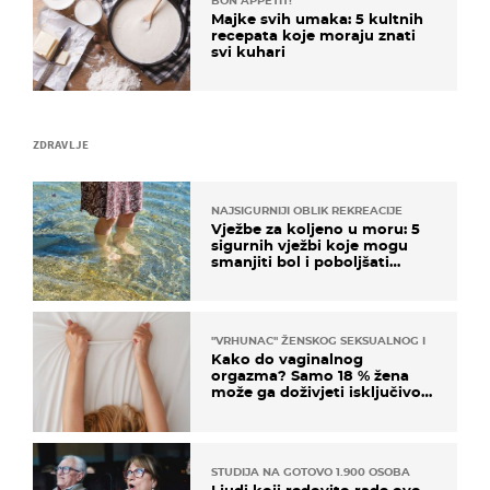
BON APPETIT!
Majke svih umaka: 5 kultnih
recepata koje moraju znati
svi kuhari
ZDRAVLJE
NAJSIGURNIJI OBLIK REKREACIJE
Vježbe za koljeno u moru: 5
sigurnih vježbi koje mogu
smanjiti bol i poboljšati
pokretljivost
"VRHUNAC" ŽENSKOG SEKSUALNOG ISKUSTVA
Kako do vaginalnog
orgazma? Samo 18 % žena
može ga doživjeti isključivo
na ovaj način
STUDIJA NA GOTOVO 1.900 OSOBA
Ljudi koji redovito rade ovo