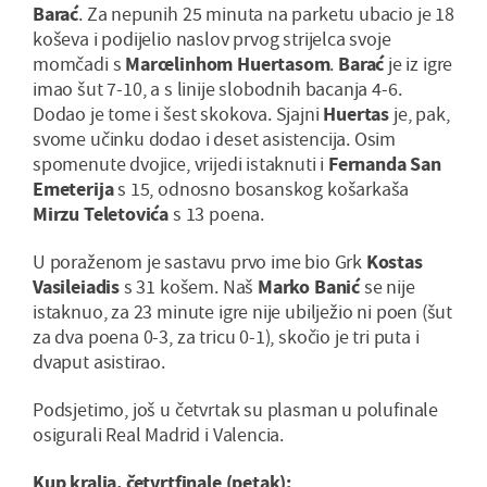
Barać
. Za nepunih 25 minuta na parketu ubacio je 18
koševa i podijelio naslov prvog strijelca svoje
momčadi s
Marcelinhom Huertasom
.
Barać
je iz igre
imao šut 7-10, a s linije slobodnih bacanja 4-6.
Dodao je tome i šest skokova. Sjajni
Huertas
je, pak,
svome učinku dodao i deset asistencija. Osim
spomenute dvojice, vrijedi istaknuti i
Fernanda San
Emeterija
s 15, odnosno bosanskog košarkaša
Mirzu Teletovića
s 13 poena.
U poraženom je sastavu prvo ime bio Grk
Kostas
Vasileiadis
s 31 košem. Naš
Marko Banić
se nije
istaknuo, za 23 minute igre nije ubilježio ni poen (šut
za dva poena 0-3, za tricu 0-1), skočio je tri puta i
dvaput asistirao.
Podsjetimo, još u četvrtak su plasman u polufinale
osigurali Real Madrid i Valencia.
Kup kralja, četvrtfinale (petak):