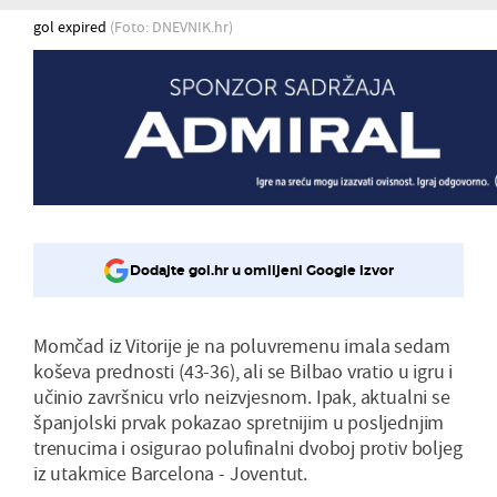
gol expired
(Foto: DNEVNIK.hr)
Dodajte gol.hr u omiljeni Google izvor
Momčad iz Vitorije je na poluvremenu imala sedam
koševa prednosti (43-36), ali se Bilbao vratio u igru i
učinio završnicu vrlo neizvjesnom. Ipak, aktualni se
španjolski prvak pokazao spretnijim u posljednjim
trenucima i osigurao polufinalni dvoboj protiv boljeg
iz utakmice Barcelona - Joventut.