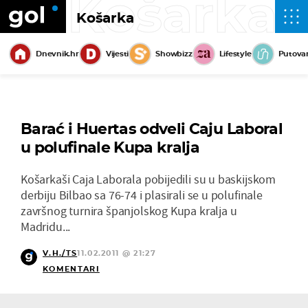
Košarka
Košarka
Dnevnik.hr
Vijesti
Showbizz
Lifestyle
Putova
Barać i Huertas odveli Caju Laboral
u polufinale Kupa kralja
Košarkaši Caja Laborala pobijedili su u baskijskom
derbiju Bilbao sa 76-74 i plasirali se u polufinale
završnog turnira španjolskog Kupa kralja u
Madridu...
V.H./TS
11.02.2011 @ 21:27
KOMENTARI