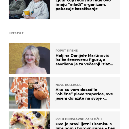
imaju “mlađi” organizam,
pokazuje istraživanje
LIFESTYLE
POPUT SIRENE
Haljina Danijele Martinović
ističe ženstvenu figuru, a
savršena je za večernji izlazak
na moru
NOVE KOLEKCIJE
Ako su vam dosadile
“obične” plave traperice, ove
jeseni dolazite na svoje -
izdvajamo 15 hit modela
PREJEDNOSTAVNO ZA SLOŽITI
Ovo je pravi ljetni tiramisu s
limunom i borovnicama – baš