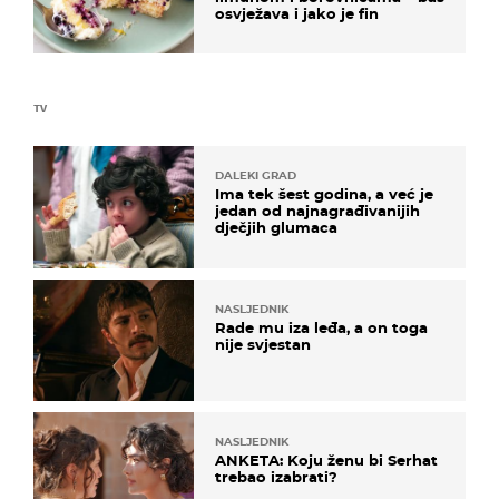
osvježava i jako je fin
TV
DALEKI GRAD
Ima tek šest godina, a već je
jedan od najnagrađivanijih
dječjih glumaca
NASLJEDNIK
Rade mu iza leđa, a on toga
nije svjestan
NASLJEDNIK
ANKETA: Koju ženu bi Serhat
trebao izabrati?