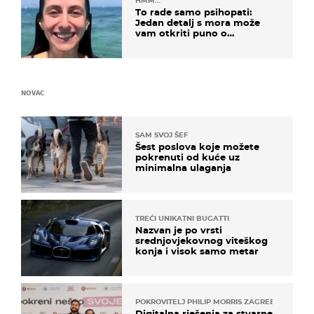
HMM…
To rade samo psihopati:
Jedan detalj s mora može
vam otkriti puno o
prijateljima
NOVAC
SAM SVOJ ŠEF
Šest poslova koje možete
pokrenuti od kuće uz
minimalna ulaganja
TREĆI UNIKATNI BUGATTI
Nazvan je po vrsti
srednjovjekovnog viteškog
konja i visok samo metar
POKROVITELJ PHILIP MORRIS ZAGREB
Digitalna rješenja za stvarne