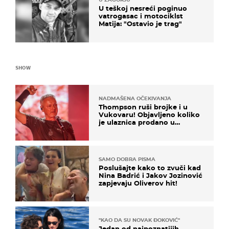
U teškoj nesreći poginuo
vatrogasac i motociklst
Matija: "Ostavio je trag"
SHOW
NADMAŠENA OČEKIVANJA
Thompson ruši brojke i u
Vukovaru! Objavljeno koliko
je ulaznica prodano u
kratkom vremenu
SAMO DOBRA PISMA
Poslušajte kako to zvuči kad
Nina Badrić i Jakov Jozinović
zapjevaju Oliverov hit!
"KAO DA SU NOVAK ĐOKOVIĆ"
Jedan od najpoznatijih