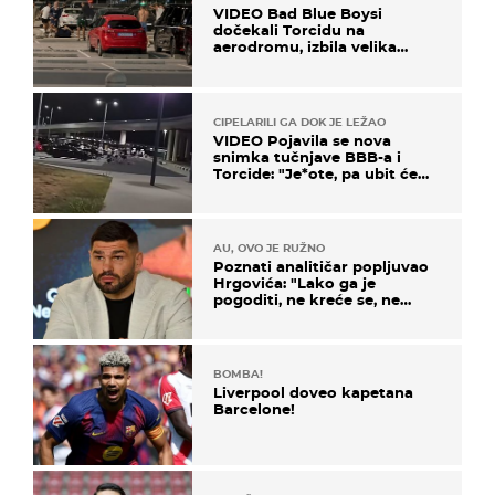
VIDEO Bad Blue Boysi
dočekali Torcidu na
aerodromu, izbila velika
masovna tučnjava
CIPELARILI GA DOK JE LEŽAO
VIDEO Pojavila se nova
snimka tučnjave BBB-a i
Torcide: "Je*ote, pa ubit će
ga!"
AU, OVO JE RUŽNO
Poznati analitičar popljuvao
Hrgovića: "Lako ga je
pogoditi, ne kreće se, ne
koristi noge..."
BOMBA!
Liverpool doveo kapetana
Barcelone!