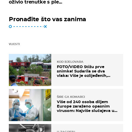
oživio trenutke s ple...
Pronađite što vas zanima
VIJESTI
KOD BJELOVARA
FOTO/VIDEO Stižu prve
snimke! Sudarila se dva
vlaka: Više je ozlijeđenih,
hitne službe na terenu
ŠIRE GA KOMARCI
Više od 240 osoba diljem
Europe zaraženo opasnim
virusom: Najviše slučajeva u
našem susjedstvu
U ZAGORJU