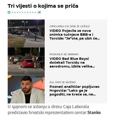
Tri vijesti o kojima se priča
CIPELARILI GA DOK JE LEŽAO
VIDEO Pojavila se nova
snimka tučnjave BBB-a i
Torcide: "Je*ote, pa ubit će
ga!"
POJAVILA SE SNIMKA
VIDEO Bad Blue Boysi
dočekali Torcidu na
aerodromu, izbila velika
masovna tučnjava
AU, OVO JE RUŽNO
Poznati analitičar popljuvao
Hrgovića: "Lako ga je
pogoditi, ne kreće se, ne
koristi noge..."
U sjajnom se izdanju u dresu Caja Laborala
predstavio hrvatski reprezentativni centar
Stanko