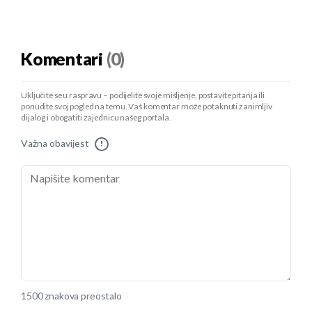
Komentari
(0)
Uključite se u raspravu – podijelite svoje mišljenje, postavite pitanja ili
ponudite svoj pogled na temu. Vaš komentar može potaknuti zanimljiv
dijalog i obogatiti zajednicu našeg portala.
Važna obavijest
!
1500 znakova preostalo