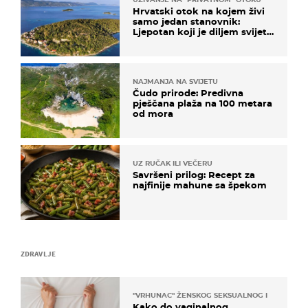
Hrvatski otok na kojem živi
samo jedan stanovnik:
Ljepotan koji je diljem svijeta
poznat po svojem "bijelom
zlatu"
NAJMANJA NA SVIJETU
Čudo prirode: Predivna
pješčana plaža na 100 metara
od mora
UZ RUČAK ILI VEČERU
Savršeni prilog: Recept za
najfinije mahune sa špekom
ZDRAVLJE
"VRHUNAC" ŽENSKOG SEKSUALNOG ISKUSTVA
Kako do vaginalnog