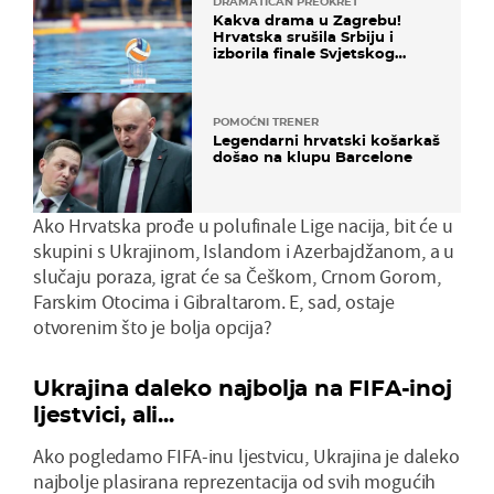
DRAMATIČAN PREOKRET
Kakva drama u Zagrebu!
Hrvatska srušila Srbiju i
izborila finale Svjetskog
prvenstva
POMOĆNI TRENER
Legendarni hrvatski košarkaš
došao na klupu Barcelone
Ako Hrvatska prođe u polufinale Lige nacija, bit će u
skupini s Ukrajinom, Islandom i Azerbajdžanom, a u
slučaju poraza, igrat će sa Češkom, Crnom Gorom,
Farskim Otocima i Gibraltarom. E, sad, ostaje
otvorenim što je bolja opcija?
Ukrajina daleko najbolja na FIFA-inoj
ljestvici, ali...
Ako pogledamo FIFA-inu ljestvicu, Ukrajina je daleko
najbolje plasirana reprezentacija od svih mogućih