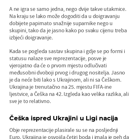
A ne igra se samo jedna, nego dvije takve utakmice.
Na kraju se lako može dogoditi da u doigravanju
dobijete papirnato snažnije suparnike nego u
skupini, tako da je jasno kako po svaku cijenu treba
izbjeći doigravanje.
Kada se pogleda sastav skupina i gdje se po formi i
statusu nalaze sve reprezentacije, posve je
vjerojatno da će o prvom mjestu odlučivati
međusobni dvoboji prvog i drugog nositelja. Jasno
je da neće biti lako s Ukrajinom, ali ni sa Češkom.
Ukrajina je trenutačno na 25. mjestu FIFA-ine
ljestvice, a Češka na 42. Izgleda kao velika razlika, ali
sve je to relativno.
Češka ispred Ukrajini u Ligi nacija
Obje reprezentacije plasirale su se na posljednji
Euro. Ukrajina je osvojila četiri boda i imala je peh da