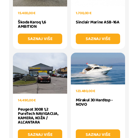
1.700,00 €
15.400,00 €
Sinclair Marine ASB-16A
Škoda Karoq 1,6
AMBITION
SAZNAJ VIŠE
SAZNAJ VIŠE
123.480,00 €
Mirakul 30 Hardtop -
14.490,00 €
NOVO
Peugeot 3008 1,2
PureTech NAVIGACIJA,
KAMERA, KOŽA /
ALCANTARA
SAZNAJ VIŠE
SAZNAJ VIŠE