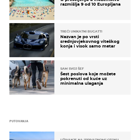
razmišlja 9 od 10 Europljana
TREĆI UNIKATNI BUGATTI
Nazvan je po vrsti
srednjovjekovnog viteškog
konja i visok samo metar
SAM SVOJ ŠEF
Šest poslova koje možete
pokrenuti od kuće uz
minimalna ulaganja
PUTOVANJA
UŽIVANJE NA "PRIVATNOM" OTOKU