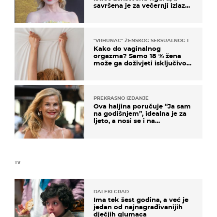
savršena je za večernji izlazak
na moru
"VRHUNAC" ŽENSKOG SEKSUALNOG ISKUSTVA
Kako do vaginalnog
orgazma? Samo 18 % žena
može ga doživjeti isključivo
na ovaj način
PREKRASNO IZDANJE
Ova haljina poručuje “Ja sam
na godišnjem”, idealna je za
ljeto, a nosi se i na
zagrebačkoj špici
TV
DALEKI GRAD
Ima tek šest godina, a već je
jedan od najnagrađivanijih
dječjih glumaca