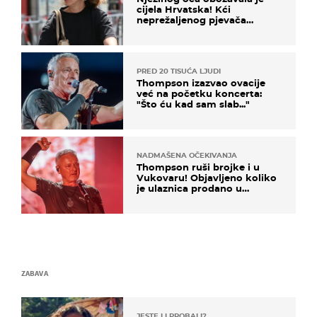
cijela Hrvatska! Kći
neprežaljenog pjevača
projurila špicom na dva
kotača
PRED 20 TISUĆA LJUDI
Thompson izazvao ovacije
već na početku koncerta:
"Što ću kad sam slab..."
NADMAŠENA OČEKIVANJA
Thompson ruši brojke i u
Vukovaru! Objavljeno koliko
je ulaznica prodano u
kratkom vremenu
ZABAVA
JESTE LI PROBALI?