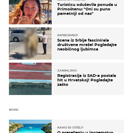
Turisticu oduševila ponuda u
Primoštenu: "Oni su puno
pametniji od nas"
IMPRESIVNO!
Scena iz Srbije fascinirala
društvene mreže! Pogledajte
neobičnog ljubimca
ZANIMLJIVO
Registracija iz SAD-a postala
hit u Hrvatskoj! Pogledajte
zašto
NOVAC
KAMO BI OTIŠLI?
O preseljenju u inozemstvo