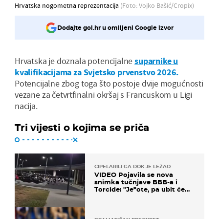
Hrvatska nogometna reprezentacija
(Foto: Vojko Bašić/Cropix)
Dodajte gol.hr u omiljeni Google izvor
Hrvatska je doznala potencijalne
suparnike u
kvalifikacijama za Svjetsko prvenstvo 2026.
Potencijalne zbog toga što postoje dvije mogućnosti
vezane za četvrtfinalni okršaj s Francuskom u Ligi
nacija.
Tri vijesti o kojima se priča
CIPELARILI GA DOK JE LEŽAO
VIDEO Pojavila se nova
snimka tučnjave BBB-a i
Torcide: "Je*ote, pa ubit će
ga!"