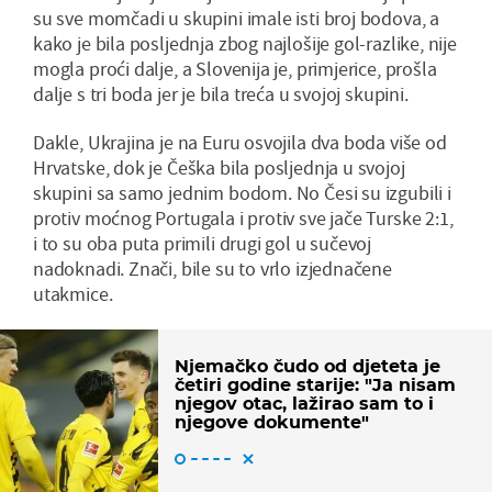
su sve momčadi u skupini imale isti broj bodova, a
kako je bila posljednja zbog najlošije gol-razlike, nije
mogla proći dalje, a Slovenija je, primjerice, prošla
dalje s tri boda jer je bila treća u svojoj skupini.
Dakle, Ukrajina je na Euru osvojila dva boda više od
Hrvatske, dok je Češka bila posljednja u svojoj
skupini sa samo jednim bodom. No Česi su izgubili i
protiv moćnog Portugala i protiv sve jače Turske 2:1,
i to su oba puta primili drugi gol u sučevoj
nadoknadi. Znači, bile su to vrlo izjednačene
utakmice.
Njemačko čudo od djeteta je
četiri godine starije: "Ja nisam
njegov otac, lažirao sam to i
njegove dokumente"