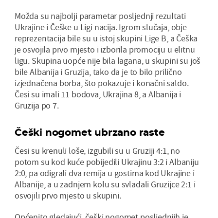
Možda su najbolji parametar posljednji rezultati
Ukrajine i Češke u Ligi nacija. Igrom slučaja, obje
reprezentacija bile su u istoj skupini Lige B, a Češka
je osvojila prvo mjesto i izborila promociju u elitnu
ligu. Skupina uopće nije bila lagana, u skupini su još
bile Albanija i Gruzija, tako da je to bilo prilično
izjednačena borba, što pokazuje i konačni saldo.
Česi su imali 11 bodova, Ukrajina 8, a Albanija i
Gruzija po 7.
Češki nogomet ubrzano raste
Česi su krenuli loše, izgubili su u Gruziji 4:1, no
potom su kod kuće pobijedili Ukrajinu 3:2 i Albaniju
2:0, pa odigrali dva remija u gostima kod Ukrajine i
Albanije, a u zadnjem kolu su svladali Gruzijce 2:1 i
osvojili prvo mjesto u skupini.
Općenito gledajući, češki nogomet posljednjih je