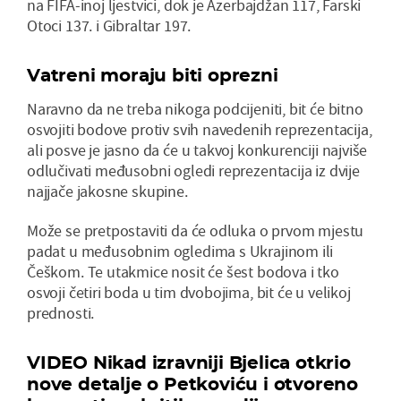
na FIFA-inoj ljestvici, dok je Azerbajdžan 117, Farski
Otoci 137. i Gibraltar 197.
Vatreni moraju biti oprezni
Naravno da ne treba nikoga podcijeniti, bit će bitno
osvojiti bodove protiv svih navedenih reprezentacija,
ali posve je jasno da će u takvoj konkurenciji najviše
odlučivati međusobni ogledi reprezentacija iz dvije
najjače jakosne skupine.
Može se pretpostaviti da će odluka o prvom mjestu
padat u međusobnim ogledima s Ukrajinom ili
Češkom. Te utakmice nosit će šest bodova i tko
osvoji četiri boda u tim dvobojima, bit će u velikoj
prednosti.
VIDEO Nikad izravniji Bjelica otkrio
nove detalje o Petkoviću i otvoreno