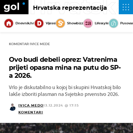
Hrvatska
Hrvatska reprezentacija
Dnevnik.hr
Vijesti
Showbizz
Lifestyle
Putova
KOMENTAR IVICE MEDE
Ovo budi debeli oprez: Vatrenima
prijeti opasna mina na putu do SP-
a 2026.
Vrlo je diskutabilno u kojoj bi skupini Hrvatskoj bilo
lakše izboriti plasman na Svjetsko prvenstvo 2026.
IVICA MEDO
13.12.2024 @ 17:15
KOMENTARI