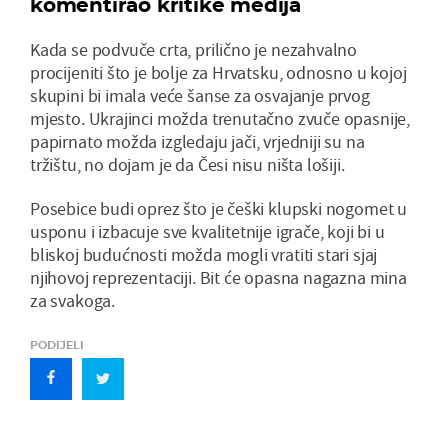
komentirao kritike medija
Kada se podvuče crta, prilično je nezahvalno
procijeniti što je bolje za Hrvatsku, odnosno u kojoj
skupini bi imala veće šanse za osvajanje prvog
mjesto. Ukrajinci možda trenutačno zvuče opasnije,
papirnato možda izgledaju jači, vrjedniji su na
tržištu, no dojam je da Česi nisu ništa lošiji.
Posebice budi oprez što je češki klupski nogomet u
usponu i izbacuje sve kvalitetnije igrače, koji bi u
bliskoj budućnosti možda mogli vratiti stari sjaj
njihovoj reprezentaciji. Bit će opasna nagazna mina
za svakoga.
PODIJELI