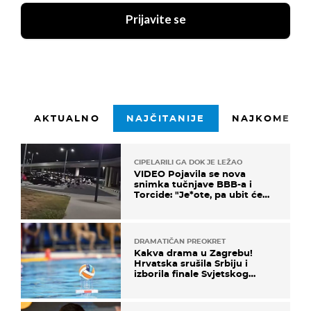
Prijavite se
AKTUALNO
NAJČITANIJE
NAJKOMENTI
CIPELARILI GA DOK JE LEŽAO
VIDEO Pojavila se nova
snimka tučnjave BBB-a i
Torcide: "Je*ote, pa ubit će
ga!"
DRAMATIČAN PREOKRET
Kakva drama u Zagrebu!
Hrvatska srušila Srbiju i
izborila finale Svjetskog
prvenstva