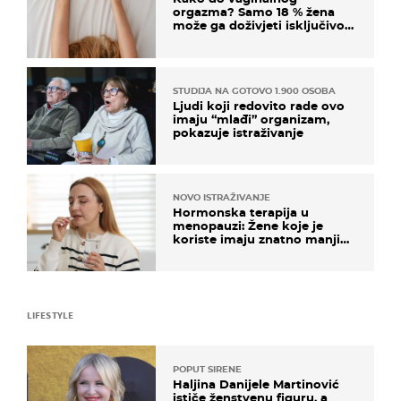
orgazma? Samo 18 % žena
može ga doživjeti isključivo
na ovaj način
STUDIJA NA GOTOVO 1.900 OSOBA
Ljudi koji redovito rade ovo
imaju “mlađi” organizam,
pokazuje istraživanje
NOVO ISTRAŽIVANJE
Hormonska terapija u
menopauzi: Žene koje je
koriste imaju znatno manji
rizik od ovoga
LIFESTYLE
POPUT SIRENE
Haljina Danijele Martinović
ističe ženstvenu figuru, a