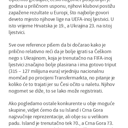
godina u priličnom usponu, njihovi klubovi postižu
zapažene rezultate u Europi, što najbolje govori
deveto mjesto njihove lige na UEFA-inoj ljestvici. U
isto vrijeme Hrvatska je 19., a Ukrajina 23. na istoj
ljestvici.
Sve ove reference pišem da bi dočarao kako je
prilično relativno reći da je bolje igrati sa Češkom
nego s Ukrajinom, koja je trenutačno na FIFA-inoj
ljestvici značajno bolje plasirana i ima gotovo triput
(315 – 127 milijuna eura) vrjedniju nacionalnu
momčad po procijeni Transfermarkta, no pitanje je
koliko će to trajati jer su Česi očito u naletu. Njihov
nogomet se diže, to se lako može registrirati.
Ako pogledamo ostale konkurente u obje moguće
skupine, vidjet ćemo da su Island i Crna Gora
najzvučnije reprezentacije, ali obje su u velikom
padu. Island je trenutačno tek 70., a Crna Gora 73.