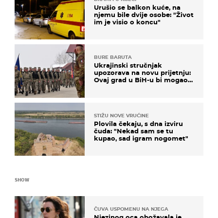
Urušio se balkon kuće, na
njemu bile dvije osobe: "Život
im je visio o koncu"
BURE BARUTA
Ukrajinski stručnjak
upozorava na novu prijetnju:
Ovaj grad u BiH-u bi mogao
biti žarište
STIŽU NOVE VRUĆINE
Plovila čekaju, s dna izviru
čuda: "Nekad sam se tu
kupao, sad igram nogomet"
SHOW
ČUVA USPOMENU NA NJEGA
Njezinog oca obožavala je