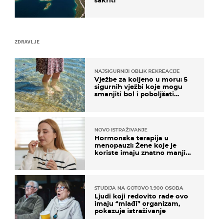
sakriti
ZDRAVLJE
NAJSIGURNIJI OBLIK REKREACIJE
Vježbe za koljeno u moru: 5
sigurnih vježbi koje mogu
smanjiti bol i poboljšati
pokretljivost
NOVO ISTRAŽIVANJE
Hormonska terapija u
menopauzi: Žene koje je
koriste imaju znatno manji
rizik od ovoga
STUDIJA NA GOTOVO 1.900 OSOBA
Ljudi koji redovito rade ovo
imaju “mlađi” organizam,
pokazuje istraživanje