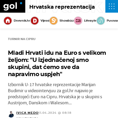
Hrvatska
Hrvatska reprezentacija
Dnevnik.hr
Vijesti
Showbizz
Lifestyle
Putova
TURNIR NA CIPRU
Mladi Hrvati idu na Euro s velikom
željom: "U izjednačenoj smo
skupini, dat ćemo sve da
napravimo uspjeh"
Izbornik U-17 hrvatske reprezentacije Marijan
Budimir u videointervjuu za gol.hr najavio je
predstojeći Euro na Cipru. Hrvatska je u skupini s
Austrijom, Danskom i Walesom...
IVICA MEDO
11.04.2024 @ 08:18