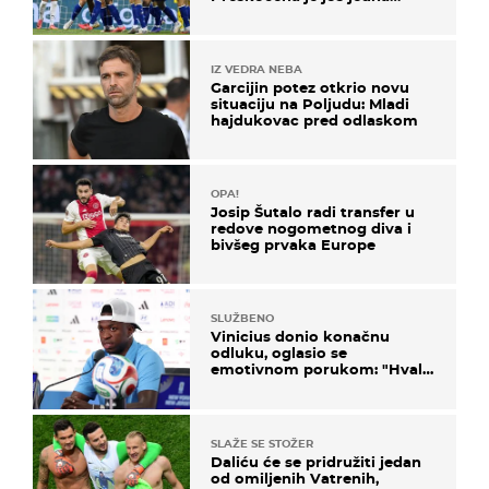
država
IZ VEDRA NEBA
Garcijin potez otkrio novu
situaciju na Poljudu: Mladi
hajdukovac pred odlaskom
OPA!
Josip Šutalo radi transfer u
redove nogometnog diva i
bivšeg prvaka Europe
SLUŽBENO
Vinicius donio konačnu
odluku, oglasio se
emotivnom porukom: "Hvala
vam svima"
SLAŽE SE STOŽER
Daliću će se pridružiti jedan
od omiljenih Vatrenih,