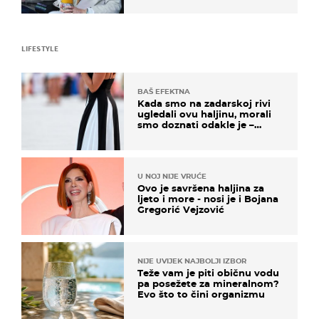
LIFESTYLE
BAŠ EFEKTNA
Kada smo na zadarskoj rivi
ugledali ovu haljinu, morali
smo doznati odakle je –
košta samo 18 eura
U NOJ NIJE VRUĆE
Ovo je savršena haljina za
ljeto i more - nosi je i Bojana
Gregorić Vejzović
NIJE UVIJEK NAJBOLJI IZBOR
Teže vam je piti običnu vodu
pa posežete za mineralnom?
Evo što to čini organizmu