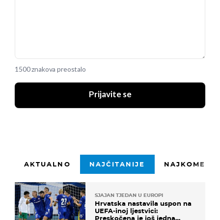
1500 znakova preostalo
Prijavite se
AKTUALNO
NAJČITANIJE
NAJKOMENTI
SJAJAN TJEDAN U EUROPI
Hrvatska nastavila uspon na
UEFA-inoj ljestvici:
Preskočena je još jedna