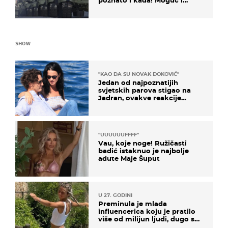
kopneni upad u članicu
NATO-a
SHOW
"KAO DA SU NOVAK ĐOKOVIĆ"
Jedan od najpoznatijih
svjetskih parova stigao na
Jadran, ovakve reakcije
vjerojatno nisu očekivali
"UUUUUUFFFF"
Vau, koje noge! Ružičasti
badić istaknuo je najbolje
adute Maje Šuput
U 27. GODINI
Preminula je mlada
influencerica koju je pratilo
više od milijun ljudi, dugo se
borila s opakom bolešću