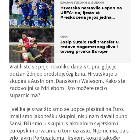
SJAJAN TJEDAN U EUROPI
Hrvatska nastavila uspon na
UEFA-inoj ljestvici:
Preskočena je još jedna
država
OPA!
Josip Šutalo radi transfer u
redove nogometnog diva i
bivšeg prvaka Europe
Vratili ste se prije nekoliko dana s Cipra, gdje je
održan ždrijeb predstojećeg Eura. Hrvatska je u
skupini s Austrijom, Danskom i Walesom. Kako ste
zadovoljni sa ždrijebom i što možete reći o
suparnicima?
„Velika je stvar što smo se uopće plasirali na Euro.
Imali smo jako tešku skupini, nisu nam davali puno
šansi. Bili smo u skupini s aktualnim svjetskim i
europskim prvacima u tom uzrastu, Nijemcima, pa s
vrlo jakim Portugalcima i Irskom, koja je također