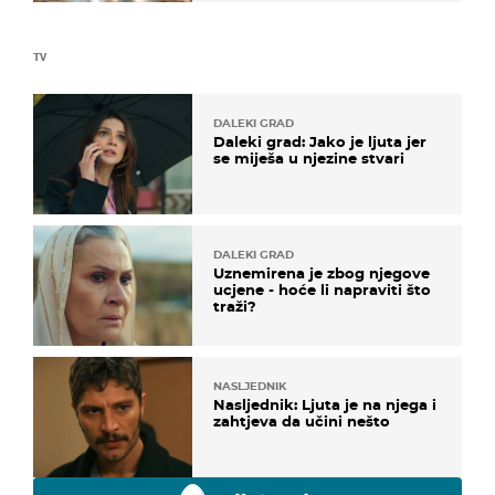
TV
DALEKI GRAD
Daleki grad: Jako je ljuta jer
se miješa u njezine stvari
DALEKI GRAD
Uznemirena je zbog njegove
ucjene - hoće li napraviti što
traži?
NASLJEDNIK
Nasljednik: Ljuta je na njega i
zahtjeva da učini nešto