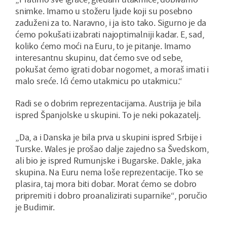
snimke. Imamo u stožeru ljude koji su posebno
zaduženi za to. Naravno, i ja isto tako. Sigurno je da
ćemo pokušati izabrati najoptimalniji kadar. E, sad,
koliko ćemo moći na Euru, to je pitanje. Imamo
interesantnu skupinu, dat ćemo sve od sebe,
pokušat ćemo igrati dobar nogomet, a moraš imati i
malo sreće. Ići ćemo utakmicu po utakmicu.“
Radi se o dobrim reprezentacijama. Austrija je bila
ispred Španjolske u skupini. To je neki pokazatelj.
„Da, a i Danska je bila prva u skupini ispred Srbije i
Turske. Wales je prošao dalje zajedno sa Švedskom,
ali bio je ispred Rumunjske i Bugarske. Dakle, jaka
skupina. Na Euru nema loše reprezentacije. Tko se
plasira, taj mora biti dobar. Morat ćemo se dobro
pripremiti i dobro proanalizirati suparnike“, poručio
je Budimir.