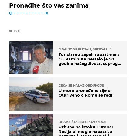
Pronađite što vas zanima
VIJESTI
"I DALJE SU PLESALI, VRIŠTALI..."
Turisti mu zapalili apartman:
"U 30 minuta nestalo je 50
godina našeg života, supruga
i ja ne možemo oka sklopiti"
ČEKA SE NALAZ OBDUKCIJE
U moru pronađeno tijelo:
Otkriveno o kome se radi
OBAVJEŠTAJNO UPOZORENJE
Uzbuna na istoku Europe:
Rusija bi mogla napasti, a
poznato i kada! Moguć i