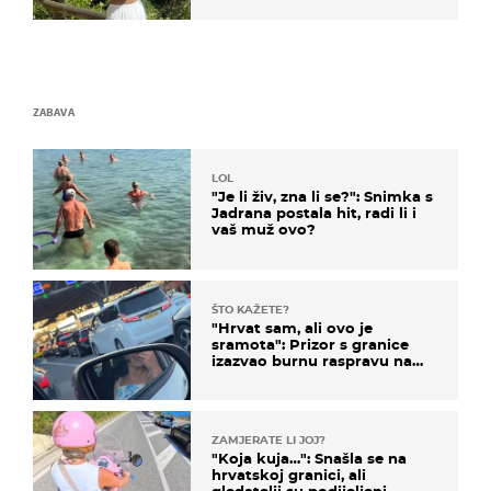
ZABAVA
LOL
"Je li živ, zna li se?": Snimka s
Jadrana postala hit, radi li i
vaš muž ovo?
ŠTO KAŽETE?
"Hrvat sam, ali ovo je
sramota": Prizor s granice
izazvao burnu raspravu na
društvenim mrežama
ZAMJERATE LI JOJ?
"Koja kuja…": Snašla se na
hrvatskoj granici, ali
gledatelji su podijeljeni