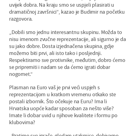
uvijek dobra. Na kraju smo se uspjeli plasirati u
dramatičnoj završnici“, kazao je Budimir na početku
razgovora.
„Dobili smo jednu interesantnu skupinu. Možda to
nisu imenom zvučne reprezentacije, ali sigurno je da
su jako dobre. Dosta izjednačena skupina, gdje
možemo biti prvi, ali isto tako i posljednji.
Respektiramo sve protivnike, međutim, dobro ćemo
se pripremiti i nadam se da ćemo igrati dobar
nogomet.“
Plasman na Euro vaš je prvi veći uspjeh s
reprezentacijom u kratkom vremenu otkako ste
postali izbornik. Što očekuje na Euru? Ima li
Hrvatska uopće kadar sposoban za nešto više?
Imate li dobar uvid u njihove kvalitete i formu po
klubovima?
„Pratimo sve igrače, gledam utakmice, dobivamo