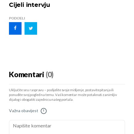
Cijeli intervju
PODIJELI
Komentari
(0)
Uključite se u raspravu – podijelite svoje mišljenje, postavite pitanja ili
ponudite svoj pogled na temu. Vaš komentar može potaknuti zanimljiv
dijalog i obogatiti zajednicu našeg portala.
Važna obavijest
!