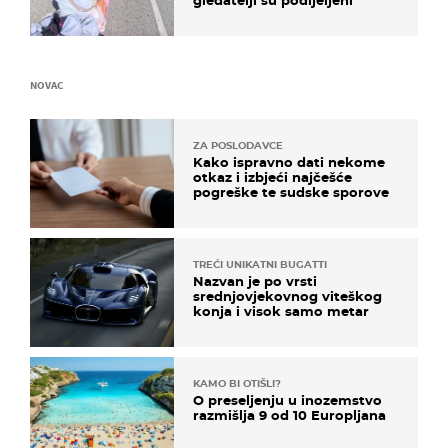
NOVAC
ZA POSLODAVCE
Kako ispravno dati nekome
otkaz i izbjeći najčešće
pogreške te sudske sporove
TREĆI UNIKATNI BUGATTI
Nazvan je po vrsti
srednjovjekovnog viteškog
konja i visok samo metar
KAMO BI OTIŠLI?
O preseljenju u inozemstvo
razmišlja 9 od 10 Europljana