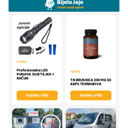
17,99 €
Profesionalna LED
16,07 €
PUNJIVA SVJETILJKA +
RAČUN
TN BRUSNICA 300 MG 50
KAPS TERRANOVA
SAZNAJ VIŠE
SAZNAJ VIŠE