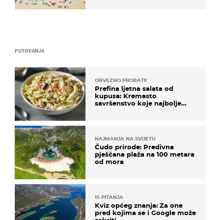
PUTOVANJA
OBVEZNO PROBATI!
Prefina ljetna salata od
kupusa: Kremasto
savršenstvo koje najbolje
paše uz pečeno meso
NAJMANJA NA SVIJETU
Čudo prirode: Predivna
pješčana plaža na 100 metara
od mora
15 PITANJA
Kviz općeg znanja: Za one
pred kojima se i Google može