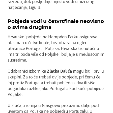
razredu, dok posljednje mjesto vodi u niži rang
natjecanja, Ligu B.
Pobjeda vodi u četvrtfinale neovisno
o svima drugima
Hrvatskoj pobjeda na Hampden Parku osigurava
plasman u četvrtfinale, bez obzira na ogled
utakmice Portugal - Poljska. Hrvatska trenutačno
ima tri boda više od Poljske i bolja je u međusobnim
susretima.
Odabranici izbornika
Zlatka Dalića
mogu biti i prvi u
skupini. Za to će trebati dvije pobjede, pri čemu će
joj protiv Portugala trebati pobjeda s dva ili više
pogodaka razlike, ako Portugalci kod kuće pobijede
Poljake.
U slučaju remija u Glasgowu prolazimo dalje pod
uvjetom da Poljska ne pobijedi u Portugalu. U