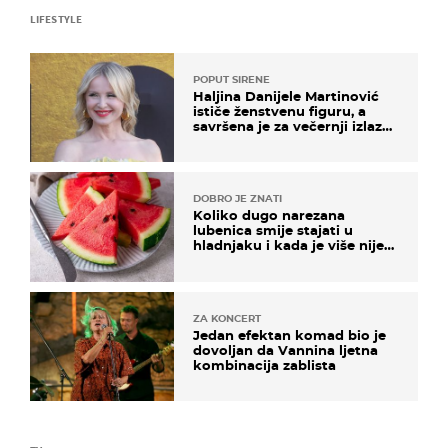
LIFESTYLE
POPUT SIRENE
Haljina Danijele Martinović
ističe ženstvenu figuru, a
savršena je za večernji izlazak
na moru
DOBRO JE ZNATI
Koliko dugo narezana
lubenica smije stajati u
hladnjaku i kada je više nije
sigurno jesti?
ZA KONCERT
Jedan efektan komad bio je
dovoljan da Vannina ljetna
kombinacija zablista