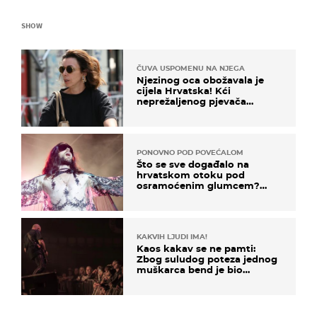
SHOW
ČUVA USPOMENU NA NJEGA
Njezinog oca obožavala je
cijela Hrvatska! Kći
neprežaljenog pjevača
projurila špicom na dva
kotača
PONOVNO POD POVEĆALOM
Što se sve događalo na
hrvatskom otoku pod
osramoćenim glumcem?
Bizarni prizori i danas
izazivaju nevjericu
KAKVIH LJUDI IMA!
Kaos kakav se ne pamti:
Zbog suludog poteza jednog
muškarca bend je bio
prisiljen prekinuti nastup