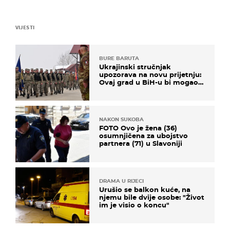
VIJESTI
BURE BARUTA
Ukrajinski stručnjak
upozorava na novu prijetnju:
Ovaj grad u BiH-u bi mogao
biti žarište
NAKON SUKOBA
FOTO Ovo je žena (36)
osumnjičena za ubojstvo
partnera (71) u Slavoniji
DRAMA U RIJECI
Urušio se balkon kuće, na
njemu bile dvije osobe: "Život
im je visio o koncu"