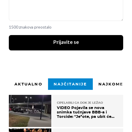
1500 znakova preostalo
Prijavite se
AKTUALNO
NAJČITANIJE
NAJKOMENTI
CIPELARILI GA DOK JE LEŽAO
VIDEO Pojavila se nova
snimka tučnjave BBB-a i
Torcide: "Je*ote, pa ubit će
ga!"