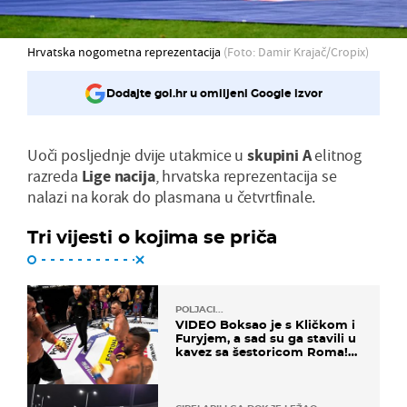
Hrvatska nogometna reprezentacija
(Foto: Damir Krajač/Cropix)
Dodajte gol.hr u omiljeni Google izvor
Uoči posljednje dvije utakmice u
skupini A
elitnog
razreda
Lige nacija
, hrvatska reprezentacija se
nalazi na korak do plasmana u četvrtfinale.
Tri vijesti o kojima se priča
POLJACI...
VIDEO Boksao je s Kličkom i
Furyjem, a sad su ga stavili u
kavez sa šestoricom Roma!
Pogledajte kako je završilo