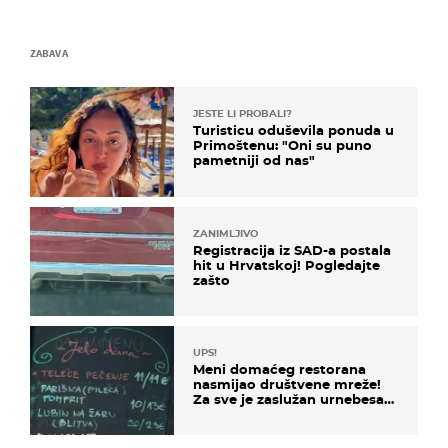
ZABAVA
JESTE LI PROBALI?
Turisticu oduševila ponuda u
Primoštenu: "Oni su puno
pametniji od nas"
ZANIMLJIVO
Registracija iz SAD-a postala
hit u Hrvatskoj! Pogledajte
zašto
UPS!
Meni domaćeg restorana
nasmijao društvene mreže!
Za sve je zaslužan urnebesan
naziv jela