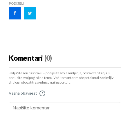
PODIJELI
Komentari
(0)
Uključite se u raspravu – podijelite svoje mišljenje, postavite pitanja ili
ponudite svoj pogled na temu. Vaš komentar može potaknuti zanimljiv
dijalog i obogatiti zajednicu našeg portala.
Važna obavijest
!