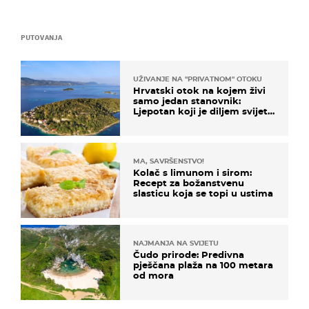
PUTOVANJA
UŽIVANJE NA "PRIVATNOM" OTOKU
Hrvatski otok na kojem živi
samo jedan stanovnik:
Ljepotan koji je diljem svijeta
poznat po svojem "bijelom
zlatu"
MA, SAVRŠENSTVO!
Kolač s limunom i sirom:
Recept za božanstvenu
slasticu koja se topi u ustima
NAJMANJA NA SVIJETU
Čudo prirode: Predivna
pješčana plaža na 100 metara
od mora