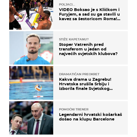
POLJACI...
VIDEO Boksao je s Kličkom i
Furyjem, a sad su ga stavili u
kavez sa šestoricom Roma!
Pogledajte kako je završilo
STIŽE KAPETANU?
Stoper Vatrenih pred
transferom u jedan od
najvećih svjetskih klubova?
DRAMATIČAN PREOKRET
Kakva drama u Zagrebu!
Hrvatska srušila Srbiju i
izborila finale Svjetskog
prvenstva
POMOĆNI TRENER
Legendarni hrvatski košarkaš
došao na klupu Barcelone