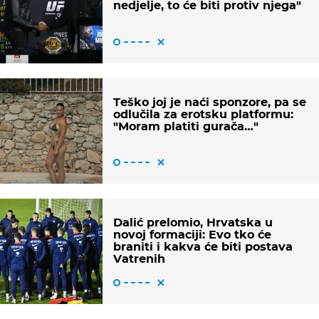
nedjelje, to će biti protiv njega"
Teško joj je naći sponzore, pa se
odlučila za erotsku platformu:
"Moram platiti gurača…"
Dalić prelomio, Hrvatska u
novoj formaciji: Evo tko će
braniti i kakva će biti postava
Vatrenih