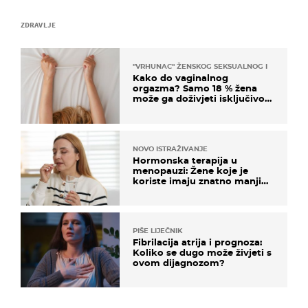
ZDRAVLJE
"VRHUNAC" ŽENSKOG SEKSUALNOG ISKUSTVA
Kako do vaginalnog
orgazma? Samo 18 % žena
može ga doživjeti isključivo
na ovaj način
NOVO ISTRAŽIVANJE
Hormonska terapija u
menopauzi: Žene koje je
koriste imaju znatno manji
rizik od ovoga
PIŠE LIJEČNIK
Fibrilacija atrija i prognoza:
Koliko se dugo može živjeti s
ovom dijagnozom?