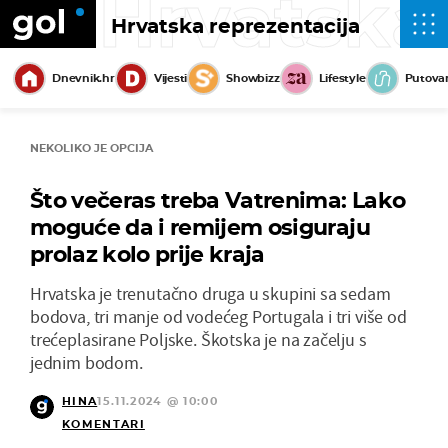
Hrvatska
Hrvatska reprezentacija
Dnevnik.hr
Vijesti
Showbizz
Lifestyle
Putova
NEKOLIKO JE OPCIJA
Što večeras treba Vatrenima: Lako
moguće da i remijem osiguraju
prolaz kolo prije kraja
Hrvatska je trenutačno druga u skupini sa sedam
bodova, tri manje od vodećeg Portugala i tri više od
trećeplasirane Poljske. Škotska je na začelju s
jednim bodom.
HINA
15.11.2024 @ 10:00
KOMENTARI