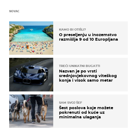
NOVAC
KAMO BI OTIŠLI?
O preseljenju u inozemstvo
razmišlja 9 od 10 Europljana
TREĆI UNIKATNI BUGATTI
Nazvan je po vrsti
srednjovjekovnog viteškog
konja i visok samo metar
SAM SVOJ ŠEF
Šest poslova koje možete
pokrenuti od kuće uz
minimalna ulaganja