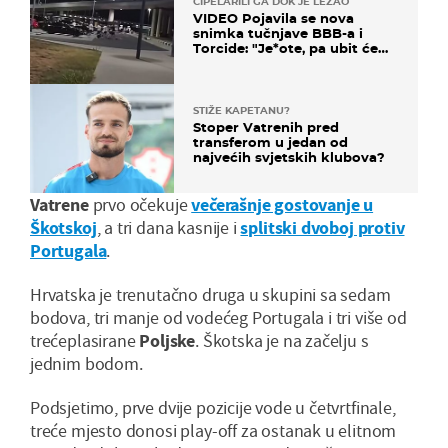
CIPELARILI GA DOK JE LEŽAO
VIDEO Pojavila se nova
snimka tučnjave BBB-a i
Torcide: "Je*ote, pa ubit će
ga!"
STIŽE KAPETANU?
Stoper Vatrenih pred
transferom u jedan od
najvećih svjetskih klubova?
Vatrene
prvo očekuje
večerašnje gostovanje u
Škotskoj
, a tri dana kasnije i
splitski dvoboj protiv
Portugala
.
Hrvatska je trenutačno druga u skupini sa sedam
bodova, tri manje od vodećeg Portugala i tri više od
trećeplasirane
Poljske
. Škotska je na začelju s
jednim bodom.
Podsjetimo, prve dvije pozicije vode u četvrtfinale,
treće mjesto donosi play-off za ostanak u elitnom