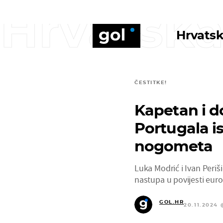
Hrvatska
Hrvatsk
ČESTITKE!
Kapetan i d
Portugala i
nogometa
Luka Modrić i Ivan Periš
nastupa u povijesti eu
GOL.HR
20.11.2024 