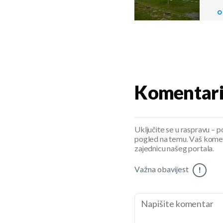
Komentar
Uključite se u raspravu – pod
pogled na temu. Vaš koment
zajednicu našeg portala.
Važna obavijest
!