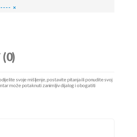
i
(0)
ijelite svoje mišljenje, postavite pitanja ili ponudite svoj
ar može potaknuti zanimljiv dijalog i obogatiti