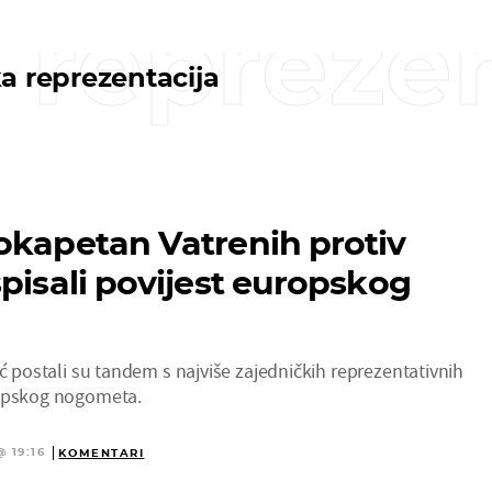
 reprezen
a reprezentacija
okapetan Vatrenih protiv
spisali povijest europskog
ić postali su tandem s najviše zajedničkih reprezentativnih
ropskog nogometa.
@ 19:16
KOMENTARI