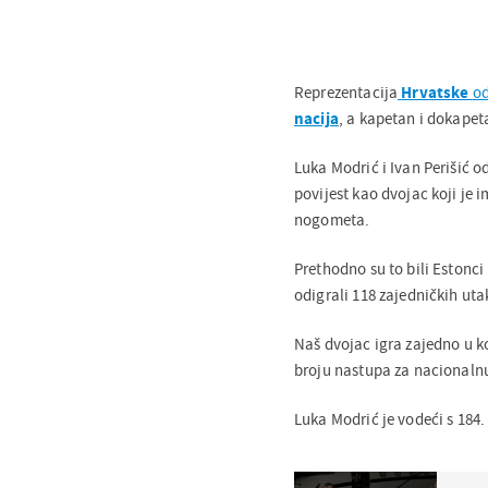
Reprezentacija
Hrvatske
od
nacija
, a kapetan i dokapeta
Luka Modrić i Ivan Perišić od
povijest kao dvojac koji je 
nogometa.
Prethodno su to bili Estonci
odigrali 118 zajedničkih ut
Naš dvojac igra zajedno u k
broju nastupa za nacional
Luka Modrić je vodeći s 184.