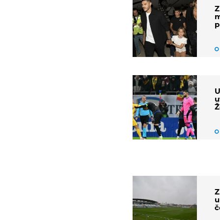
Z
m
p
U
u
Ž
Z
u
č