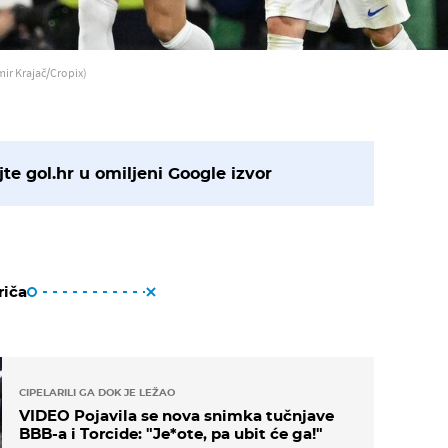
mir Krajač/Cropix)
te gol.hr u omiljeni Google izvor
riča
CIPELARILI GA DOK JE LEŽAO
VIDEO Pojavila se nova snimka tučnjave
BBB-a i Torcide: "Je*ote, pa ubit će ga!"