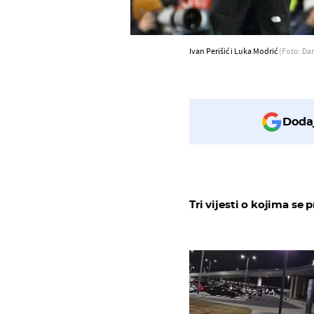
Ivan Perišić i Luka Modrić
(Foto: Da
Dodaj
Tri vijesti o kojima se p