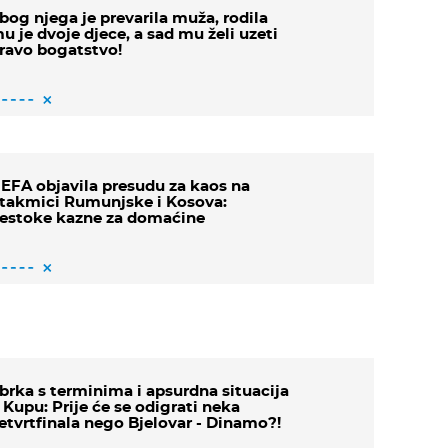
bog njega je prevarila muža, rodila
u je dvoje djece, a sad mu želi uzeti
ravo bogatstvo!
EFA objavila presudu za kaos na
takmici Rumunjske i Kosova:
estoke kazne za domaćine
brka s terminima i apsurdna situacija
 Kupu: Prije će se odigrati neka
etvrtfinala nego Bjelovar - Dinamo?!