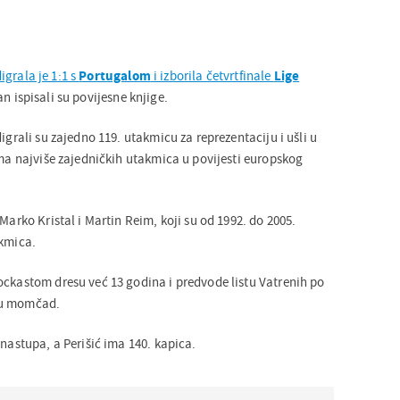
igrala je 1:1 s
Portugalom
i izborila četvrtfinale
Lige
n ispisali su povijesne knjige.
igrali su zajedno 119. utakmicu za reprezentaciju i ušli u
ima najviše zajedničkih utakmica u povijesti europskog
 Marko Kristal i Martin Reim, koji su od 1992. do 2005.
akmica.
ockastom dresu već 13 godina i predvode listu Vatrenih po
nu momčad.
 nastupa, a Perišić ima 140. kapica.