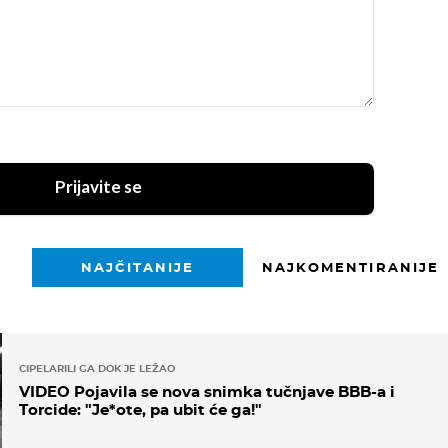
Prijavite se
NAJČITANIJE
NAJKOMENTIRANIJE
CIPELARILI GA DOK JE LEŽAO
VIDEO Pojavila se nova snimka tučnjave BBB-a i
Torcide: "Je*ote, pa ubit će ga!"