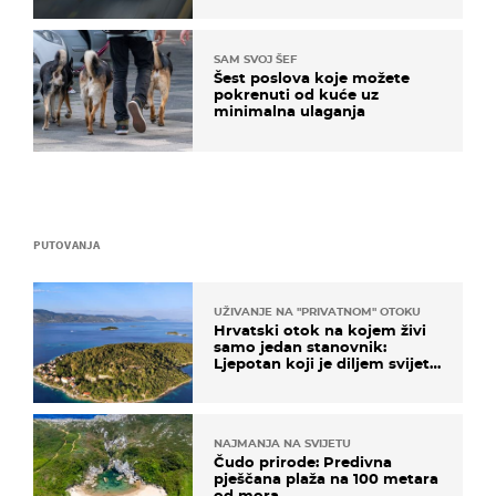
SAM SVOJ ŠEF
Šest poslova koje možete
pokrenuti od kuće uz
minimalna ulaganja
PUTOVANJA
UŽIVANJE NA "PRIVATNOM" OTOKU
Hrvatski otok na kojem živi
samo jedan stanovnik:
Ljepotan koji je diljem svijeta
poznat po svojem "bijelom
zlatu"
NAJMANJA NA SVIJETU
Čudo prirode: Predivna
pješčana plaža na 100 metara
od mora