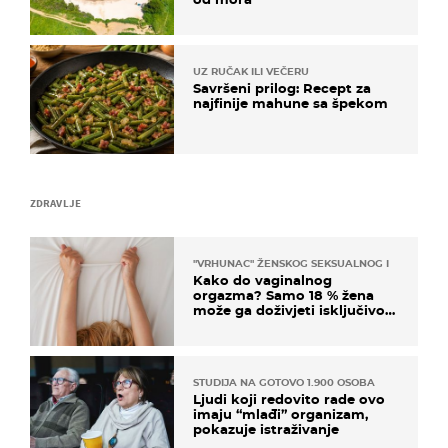
UZ RUČAK ILI VEČERU
Savršeni prilog: Recept za
najfinije mahune sa špekom
ZDRAVLJE
"VRHUNAC" ŽENSKOG SEKSUALNOG ISKUSTVA
Kako do vaginalnog
orgazma? Samo 18 % žena
može ga doživjeti isključivo
na ovaj način
STUDIJA NA GOTOVO 1.900 OSOBA
Ljudi koji redovito rade ovo
imaju “mlađi” organizam,
pokazuje istraživanje