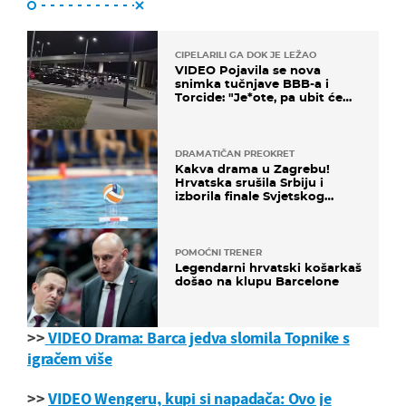
CIPELARILI GA DOK JE LEŽAO
VIDEO Pojavila se nova
snimka tučnjave BBB-a i
Torcide: "Je*ote, pa ubit će
ga!"
DRAMATIČAN PREOKRET
Kakva drama u Zagrebu!
Hrvatska srušila Srbiju i
izborila finale Svjetskog
prvenstva
POMOĆNI TRENER
Legendarni hrvatski košarkaš
došao na klupu Barcelone
>>
VIDEO Drama: Barca jedva slomila Topnike s
igračem više
>>
VIDEO Wengeru, kupi si napadača: Ovo je