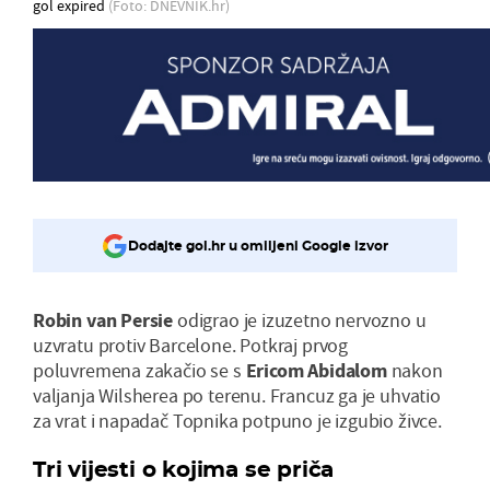
gol expired
(Foto: DNEVNIK.hr)
Dodajte gol.hr u omiljeni Google izvor
Robin van Persie
odigrao je izuzetno nervozno u
uzvratu protiv Barcelone. Potkraj prvog
poluvremena zakačio se s
Ericom Abidalom
nakon
valjanja Wilsherea po terenu. Francuz ga je uhvatio
za vrat i napadač Topnika potpuno je izgubio živce.
Tri vijesti o kojima se priča