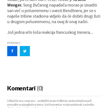
Wenger.
Svog živčanog napadača morao je izvaditi
van već u poluvremenu i uvesti Bendtnera, jer se s
najviše tribine stadiona vidjelo da će dobiti drugi žuti
u drugom poluvremenu, na ovaj ili onaj način.
Još jedna vrlo loša reakcija francuskog trenera...
PODIJELI
Komentari
(0)
Uključite se u raspravu – podijelite svoje mišljenje, postavite pitanja ili
ponudite svoj pogled na temu. Vaš komentar može potaknuti zanimljiv