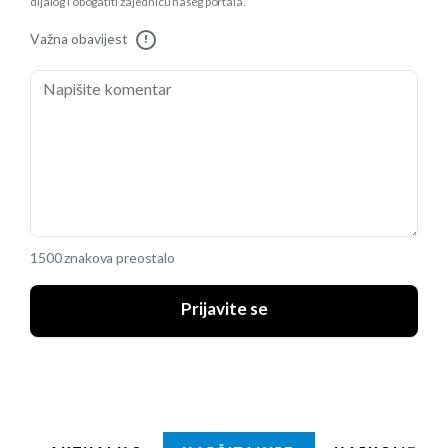
dijalog i obogatiti zajednicu našeg portala.
Važna obavijest
!
1500 znakova preostalo
Prijavite se