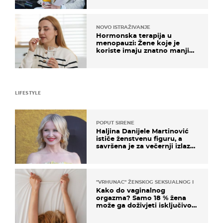
NOVO ISTRAŽIVANJE
Hormonska terapija u
menopauzi: Žene koje je
koriste imaju znatno manji
rizik od ovoga
LIFESTYLE
POPUT SIRENE
Haljina Danijele Martinović
ističe ženstvenu figuru, a
savršena je za večernji izlazak
na moru
"VRHUNAC" ŽENSKOG SEKSUALNOG ISKUSTVA
Kako do vaginalnog
orgazma? Samo 18 % žena
može ga doživjeti isključivo
na ovaj način