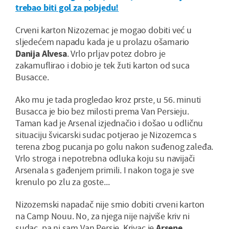
trebao biti gol za pobjedu!
Crveni karton Nizozemac je mogao dobiti već u
sljedećem napadu kada je u prolazu ošamario
Danija Alvesa
. Vrlo prljav potez dobro je
zakamuflirao i dobio je tek žuti karton od suca
Busacce.
Ako mu je tada progledao kroz prste, u 56. minuti
Busacca je bio bez milosti prema Van Persieju.
Taman kad je Arsenal izjednačio i došao u odličnu
situaciju švicarski sudac potjerao je Nizozemca s
terena zbog pucanja po golu nakon suđenog zaleđa.
Vrlo stroga i nepotrebna odluka koju su navijači
Arsenala s gađenjem primili. I nakon toga je sve
krenulo po zlu za goste...
Nizozemski napadač nije smio dobiti crveni karton
na Camp Nouu. No, za njega nije najviše kriv ni
sudac, pa ni sam Van Persie. Krivac je
Arsene