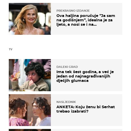
PREKRASNO IZDANJE
Ova haljina poručuje “Ja sam
na godišnjem”, idealna je za
ljeto, a nosi se i na
zagrebačkoj špici
TV
DALEKI GRAD
Ima tek šest godina, a već je
jedan od najnagrađivanijih
dječjih glumaca
NASLJEDNIK
ANKETA: Koju ženu bi Serhat
trebao izabrati?