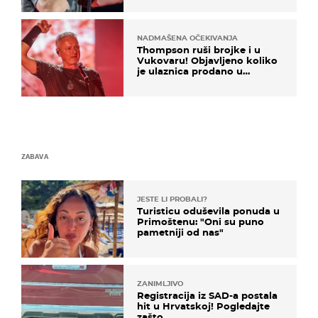
NADMAŠENA OČEKIVANJA
Thompson ruši brojke i u
Vukovaru! Objavljeno koliko
je ulaznica prodano u
kratkom vremenu
ZABAVA
JESTE LI PROBALI?
Turisticu oduševila ponuda u
Primoštenu: "Oni su puno
pametniji od nas"
ZANIMLJIVO
Registracija iz SAD-a postala
hit u Hrvatskoj! Pogledajte
zašto