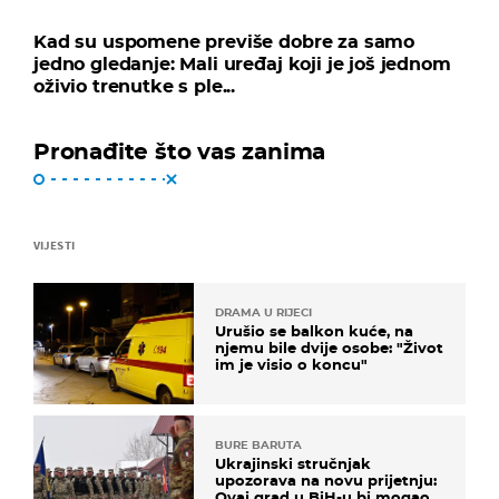
Kad su uspomene previše dobre za samo
jedno gledanje: Mali uređaj koji je još jednom
oživio trenutke s ple...
Pronađite što vas zanima
VIJESTI
DRAMA U RIJECI
Urušio se balkon kuće, na
njemu bile dvije osobe: "Život
im je visio o koncu"
BURE BARUTA
Ukrajinski stručnjak
upozorava na novu prijetnju:
Ovaj grad u BiH-u bi mogao