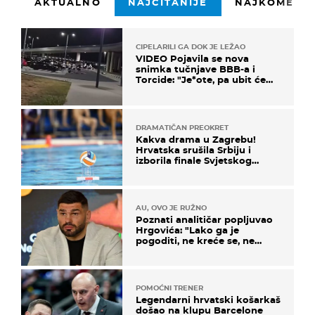
AKTUALNO
NAJČITANIJE
NAJKOMENTI
CIPELARILI GA DOK JE LEŽAO
VIDEO Pojavila se nova
snimka tučnjave BBB-a i
Torcide: "Je*ote, pa ubit će
ga!"
DRAMATIČAN PREOKRET
Kakva drama u Zagrebu!
Hrvatska srušila Srbiju i
izborila finale Svjetskog
prvenstva
AU, OVO JE RUŽNO
Poznati analitičar popljuvao
Hrgovića: "Lako ga je
pogoditi, ne kreće se, ne
koristi noge..."
POMOĆNI TRENER
Legendarni hrvatski košarkaš
došao na klupu Barcelone