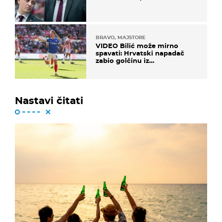
BRAVO, MAJSTORE
VIDEO Bilić može mirno
spavati: Hrvatski napadač
zabio golčinu iz
dalekometnog voleja, ali je
ispao iz Carabao Cupa
Nastavi čitati