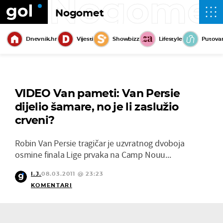
Nogome
Nogomet
Dnevnik.hr
Vijesti
Showbizz
Lifestyle
Putova
VIDEO Van pameti: Van Persie
dijelio šamare, no je li zaslužio
crveni?
Robin Van Persie tragičar je uzvratnog dvoboja
osmine finala Lige prvaka na Camp Nouu...
I.J.
08.03.2011 @ 23:23
KOMENTARI