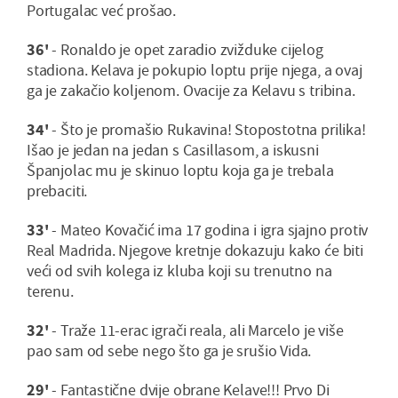
Portugalac već prošao.
36'
- Ronaldo je opet zaradio zvižduke cijelog
stadiona. Kelava je pokupio loptu prije njega, a ovaj
ga je zakačio koljenom. Ovacije za Kelavu s tribina.
34'
- Što je promašio Rukavina! Stopostotna prilika!
Išao je jedan na jedan s Casillasom, a iskusni
Španjolac mu je skinuo loptu koja ga je trebala
prebaciti.
33'
- Mateo Kovačić ima 17 godina i igra sjajno protiv
Real Madrida. Njegove kretnje dokazuju kako će biti
veći od svih kolega iz kluba koji su trenutno na
terenu.
32'
- Traže 11-erac igrači reala, ali Marcelo je više
pao sam od sebe nego što ga je srušio Vida.
29'
- Fantastične dvije obrane Kelave!!! Prvo Di