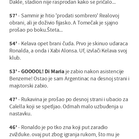
Dakle, stadion nije rasprodan kako se pričalo...
57'
- Sammir je htio 'prodati sombrero' Realovoj
obrani, ali je doživio fijasko. A Tomečak je sjajno
prošao po boku.Šteta...
54'
- Kelava opet brani čuda. Prvo je skinuo udaraca
Ronalda, a onda i Xabi Alonsa. Uf, izvlači Kelava svoj
klub.
53' - GOOOOL! Di Maria
je zabio nakon asistencije
Benzeme! Ostao je sam Argentinac na desnoj strani i
majstorski zabio.
47'
- Rukavina je prošao po desnoj strani i ubacio za
Calella koji se spetljao. Odmah malo uzbuđenja u
nastavku.
46'
- Ronaldo je po tko zna koji put zaradio
zvižduke. ovaj put zbog igranja rukom, što mu je