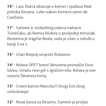
79'
- Lass Diarra izbacuje u korner i spašava Real
pritiska Dinama. Leko nakon kornera samo do
Casillasa.
77'
- Sammir iz slobodnog udarca nabacio
Tomečaku, ali Ramos blokira u posljednji trenutak.
Benzema je tragičar Reala, sada je ušao u zaleđe u
kaciji 3 na 1.
75'
- Ulazi Beqiraj umjesto Rukavine.
74'
- Kelava OPET brani! Benzema promašio čistu
šansu. Umalo novi gol s igračem više. Kelava je ove
sezone Dinamov heroj.
73'
- Crveni karton Marcelu!!! Drugi žuti zbog
simluliranja!
72'
- Nova šansa za Dinamo. Sammir je prošao