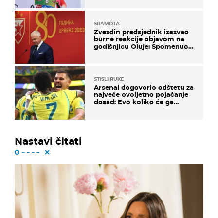
SRAMOTA
Zvezdin predsjednik izazvao
burne reakcije objavom na
godišnjicu Oluje: Spomenuo
Knin i srpsku zastavu
STISLI RUKE
Arsenal dogovorio odštetu za
najveće ovoljetno pojačanje
dosad: Evo koliko će ga
platiti
Nastavi čitati