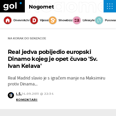
Nogome
Nogomet
Dnevnik.hr
Vijesti
Showbizz
Lifestyle
Putova
NA KORAK DO SENZACIJE
Real jedva pobijedio europski
Dinamo kojeg je opet čuvao 'Sv.
Ivan Kelava'
Real Madrid slavio je s igračem manje na Maksimiru
protiv Dinama...
I.Š.
14.09.2011 @ 22:34
KOMENTARI