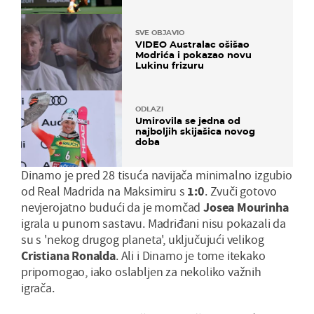
SVE OBJAVIO
VIDEO Australac ošišao
Modrića i pokazao novu
Lukinu frizuru
ODLAZI
Umirovila se jedna od
najboljih skijašica novog
doba
Dinamo je pred 28 tisuća navijača minimalno izgubio
od Real Madrida na Maksimiru s
1:0
. Zvuči gotovo
nevjerojatno budući da je momčad
Josea Mourinha
igrala u punom sastavu. Madriđani nisu pokazali da
su s 'nekog drugog planeta', uključujući velikog
Cristiana Ronalda
. Ali i Dinamo je tome itekako
pripomogao, iako oslabljen za nekoliko važnih
igrača.