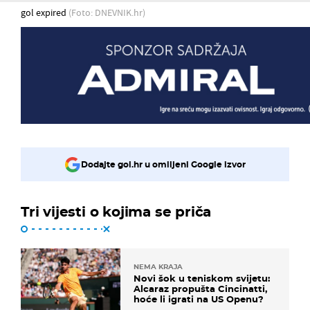
gol expired
(Foto: DNEVNIK.hr)
Dodajte gol.hr u omiljeni Google izvor
Tri vijesti o kojima se priča
NEMA KRAJA
Novi šok u teniskom svijetu:
Alcaraz propušta Cincinatti,
hoće li igrati na US Openu?