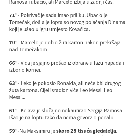
Ramosa i ubacio, ali Marcelo izbija u zadnji čas.
71'
- Pokrivač je sada imao priliku. Ubacio je
Tomečak, došla je lopta so novog pojačanja Dinama
koji je ušao u igru umjesto Kovačića.
70'
- Marcelo je dobio žuti karton nakon prekršaja
nad Tomečakom.
66'
- Vida je sjajno prošao iz obrane u fazu napada i
izborio korner.
63'
- Leko je pokosio Ronalda, ali neće biti drugog
žuta kartona. Cijeli stadion viče Leo Messi, Leo
Messi...
61'
- Kelava je slučajno nokautirao Sergija Ramosa.
Išao je na loptu tako da nema govora o penalu.
59'
-Na Maksimiru je
skoro 28 tisuća gledatelja
.