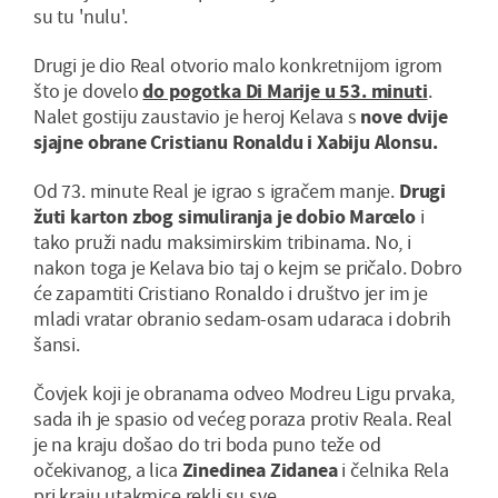
su tu 'nulu'.
Drugi je dio Real otvorio malo konkretnijom igrom
što je dovelo
do pogotka Di Marije u 53. minuti
.
Nalet gostiju zaustavio je heroj Kelava s
nove dvije
sjajne obrane Cristianu Ronaldu i Xabiju Alonsu.
Od 73. minute Real je igrao s igračem manje.
Drugi
žuti karton zbog simuliranja je dobio Marcelo
i
tako pruži nadu maksimirskim tribinama. No, i
nakon toga je Kelava bio taj o kejm se pričalo. Dobro
će zapamtiti Cristiano Ronaldo i društvo jer im je
mladi vratar obranio sedam-osam udaraca i dobrih
šansi.
Čovjek koji je obranama odveo Modreu Ligu prvaka,
sada ih je spasio od većeg poraza protiv Reala. Real
je na kraju došao do tri boda puno teže od
očekivanog, a lica
Zinedinea Zidanea
i čelnika Rela
pri kraju utakmice rekli su sve.