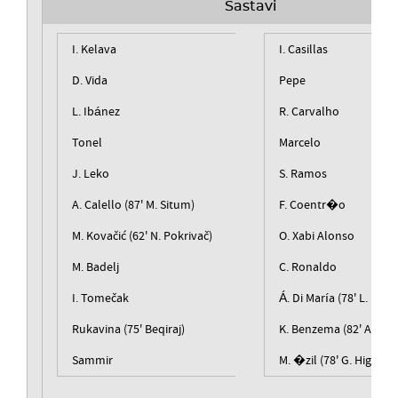
Sastavi
I. Kelava
I. Casillas
D. Vida
Pepe
L. Ibánez
R. Carvalho
Tonel
Marcelo
J. Leko
S. Ramos
A. Calello (87' M. Situm)
F. Coentr�o
M. Kovačić (62' N. Pokrivač)
O. Xabi Alonso
M. Badelj
C. Ronaldo
I. Tomečak
Á. Di María (78' L. Diarr
Rukavina (75' Beqiraj)
K. Benzema (82' A. Arb
Sammir
M. �zil (78' G. Higuaín