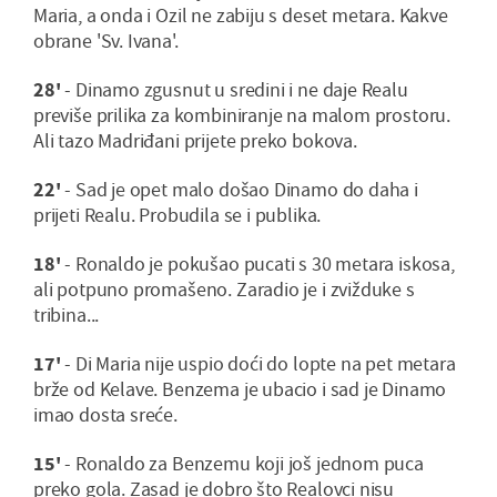
Maria, a onda i Ozil ne zabiju s deset metara. Kakve
obrane 'Sv. Ivana'.
28'
- Dinamo zgusnut u sredini i ne daje Realu
previše prilika za kombiniranje na malom prostoru.
Ali tazo Madriđani prijete preko bokova.
22'
- Sad je opet malo došao Dinamo do daha i
prijeti Realu. Probudila se i publika.
18'
- Ronaldo je pokušao pucati s 30 metara iskosa,
ali potpuno promašeno. Zaradio je i zvižduke s
tribina...
17'
- Di Maria nije uspio doći do lopte na pet metara
brže od Kelave. Benzema je ubacio i sad je Dinamo
imao dosta sreće.
15'
- Ronaldo za Benzemu koji još jednom puca
preko gola. Zasad je dobro što Realovci nisu