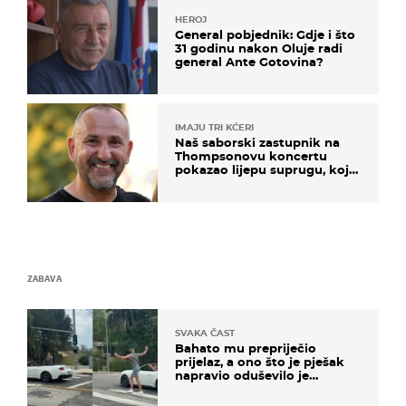
HEROJ
General pobjednik: Gdje i što
31 godinu nakon Oluje radi
general Ante Gotovina?
IMAJU TRI KĆERI
Naš saborski zastupnik na
Thompsonovu koncertu
pokazao lijepu suprugu, koja
godinama izbjegava javnost
ZABAVA
SVAKA ČAST
Bahato mu prepriječio
prijelaz, a ono što je pješak
napravio oduševilo je
društvene mreže