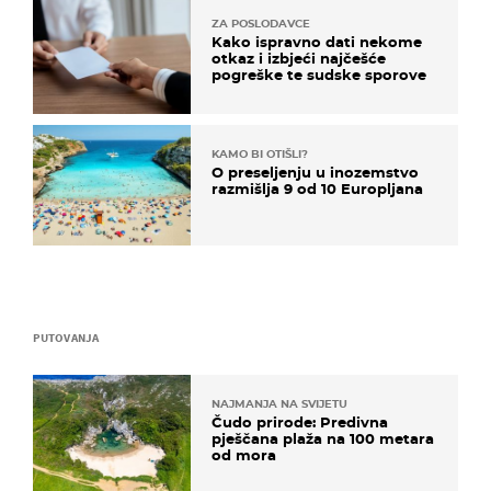
ZA POSLODAVCE
Kako ispravno dati nekome
otkaz i izbjeći najčešće
pogreške te sudske sporove
KAMO BI OTIŠLI?
O preseljenju u inozemstvo
razmišlja 9 od 10 Europljana
PUTOVANJA
NAJMANJA NA SVIJETU
Čudo prirode: Predivna
pješčana plaža na 100 metara
od mora