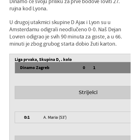
Dinamo će svoju priliku za prve bodove loviti 27.
rujna kod Lyona.
U drugoj utakmici skupine D Ajax i Lyon su u
Amsterdamu odigrali neodlučeno 0-0. Naš Dejan
Lovren odigrao je svih 90 minuta za goste, a u 66.
minuti je zbog grubog starta dobio žuti karton.
Liga prvaka, Skupina D, . kolo
Dinamo Zagreb
0
1
Rea
Strijelci
0:1
A. Maria (53')