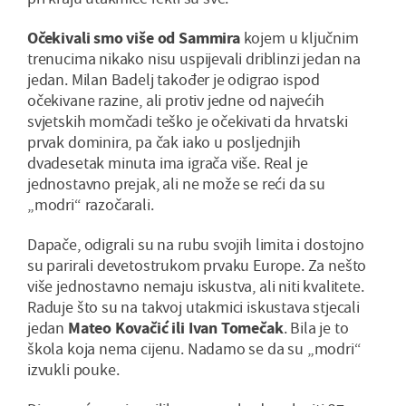
Očekivali smo više od Sammira
kojem u ključnim
trenucima nikako nisu uspijevali driblinzi jedan na
jedan. Milan Badelj također je odigrao ispod
očekivane razine, ali protiv jedne od najvećih
svjetskih momčadi teško je očekivati da hrvatski
prvak dominira, pa čak iako u posljednjih
dvadesetak minuta ima igrača više. Real je
jednostavno prejak, ali ne može se reći da su
„modri“ razočarali.
Dapače, odigrali su na rubu svojih limita i dostojno
su parirali devetostrukom prvaku Europe. Za nešto
više jednostavno nemaju iskustva, ali niti kvalitete.
Raduje što su na takvoj utakmici iskustava stjecali
jedan
Mateo Kovačić ili Ivan Tomečak
. Bila je to
škola koja nema cijenu. Nadamo se da su „modri“
izvukli pouke.