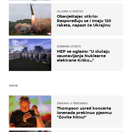
ALARM U KIJEVU
Obavještajac otkrio:
Raspoređuju se i imaju 120
raketa, napast će Ukrajinu
IZNIMNI UVJETI
HEP se oglasio: "U slučaju
zaustavljanja Nuklearne
elektrane Krško..."
SHOW
DRAMA U ŠIBENIKU
Thompson usred koncerta
iznenada prekinuo pjesmu:
"Zovite hitnu!"