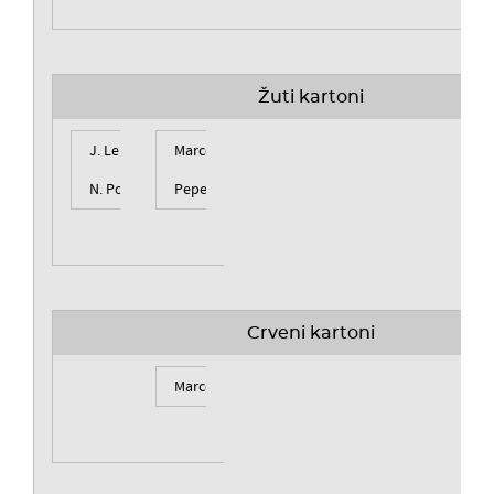
Žuti kartoni
J. Leko
Marcelo
39'
N. Pokrivač
Pepe
66'
Crveni kartoni
Marcelo