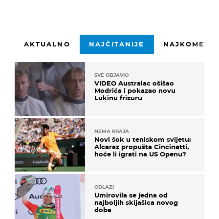
AKTUALNO
NAJČITANIJE
NAJKOMENTI
SVE OBJAVIO
VIDEO Australac ošišao
Modrića i pokazao novu
Lukinu frizuru
NEMA KRAJA
Novi šok u teniskom svijetu:
Alcaraz propušta Cincinatti,
hoće li igrati na US Openu?
ODLAZI
Umirovila se jedna od
najboljih skijašica novog
doba