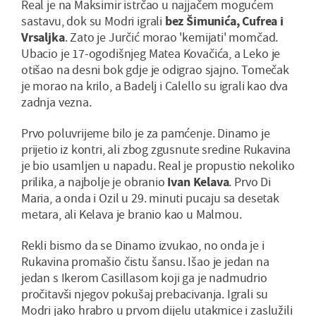
Real je na Maksimir istrčao u najjačem mogućem
sastavu, dok su Modri igrali
bez Šimunića, Cufrea i
Vrsaljka
. Zato je Jurčić morao 'kemijati' momčad.
Ubacio je 17-ogodišnjeg Matea Kovačića, a Leko je
otišao na desni bok gdje je odigrao sjajno. Tomečak
je morao na krilo, a Badelj i Calello su igrali kao dva
zadnja vezna.
Prvo poluvrijeme bilo je za pamćenje. Dinamo je
prijetio iz kontri, ali zbog zgusnute sredine Rukavina
je bio usamljen u napadu. Real je propustio nekoliko
prilika, a najbolje je obranio
Ivan Kelava
. Prvo Di
Maria, a onda i Ozil u 29. minuti pucaju sa desetak
metara, ali Kelava je branio kao u Malmou.
Rekli bismo da se Dinamo izvukao, no onda je i
Rukavina promašio čistu šansu. Išao je jedan na
jedan s Ikerom Casillasom koji ga je nadmudrio
pročitavši njegov pokušaj prebacivanja. Igrali su
Modri jako hrabro u prvom dijelu utakmice i zaslužili