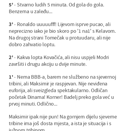
5'
- Stvarno ludih 5 minuta. Od gola do gola.
Benzema u zaleđu...
3'
- Ronaldo uuuuufff! Lijevom isprve pucao, ali
neprecizno iako je bio skoro po '1 na1' s Kelavom.
Na drugoj strani Tomečak u protuudaru, ali nije
dobro zahvatio loptu.
2'
- Kakva lopta Kovačića, ali nisu uspjeli Modri
završiti i drugu akciju u dvije minute.
1'
- Nema BBB-a, barem ne službeno na sjevernoj
tribini, ali Maksimir je raspjevan. Nije neviđena
euforija, ali sveizgleda spektakularno. Odličan
početak Dinama! Korner! Badelj preko gola već u
prvoj minuti. Odlično...
Maksimir ipak nije pun! Na gornjem dijelu sjeverne
tribine ima još dosta mjesta, a ista je situacija i s
južnom tribinom.