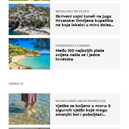
NEDALEKO OD PLOČA
Skriveni vojni tuneli na jugu
Hrvatske: Omiljena kupališta
na koja lokalci u miru dolaze
roniti i skakati u more
POKROVITELJ CORONA
Među 100 najboljih plaža
svijeta našla se i jedna
hrvatska
ZDRAVLJE
NAJSIGURNIJI OBLIK REKREACIJE
Vježbe za koljeno u moru: 5
sigurnih vježbi koje mogu
smanjiti bol i poboljšati
pokretljivost