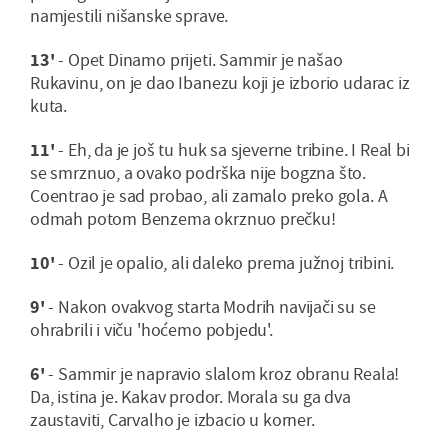
namjestili nišanske sprave.
1
3'
- Opet Dinamo prijeti. Sammir je našao
Rukavinu, on je dao Ibanezu koji je izborio udarac iz
kuta.
11'
- Eh, da je još tu huk sa sjeverne tribine. I Real bi
se smrznuo, a ovako podrška nije bogzna što.
Coentrao je sad probao, ali zamalo preko gola. A
odmah potom Benzema okrznuo prečku!
10'
- Ozil je opalio, ali daleko prema južnoj tribini.
9'
- Nakon ovakvog starta Modrih navijači su se
ohrabrili i viču 'hoćemo pobjedu'.
6'
- Sammir je napravio slalom kroz obranu Reala!
Da, istina je. Kakav prodor. Morala su ga dva
zaustaviti, Carvalho je izbacio u korner.