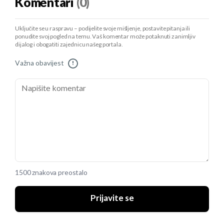
Komentari
(0)
Uključite se u raspravu – podijelite svoje mišljenje, postavite pitanja ili
ponudite svoj pogled na temu. Vaš komentar može potaknuti zanimljiv
dijalog i obogatiti zajednicu našeg portala.
Važna obavijest
!
1500 znakova preostalo
Prijavite se