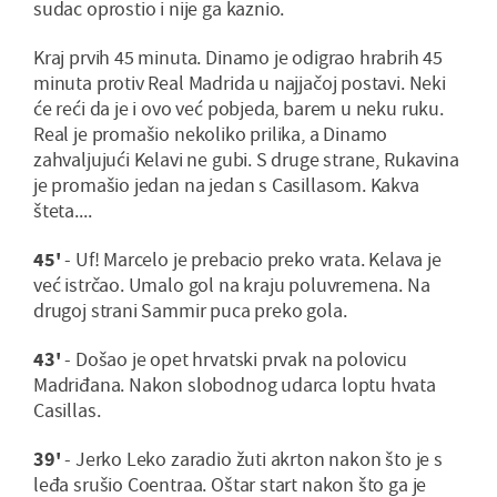
sudac oprostio i nije ga kaznio.
Kraj prvih 45 minuta. Dinamo je odigrao hrabrih 45
minuta protiv Real Madrida u najjačoj postavi. Neki
će reći da je i ovo već pobjeda, barem u neku ruku.
Real je promašio nekoliko prilika, a Dinamo
zahvaljujući Kelavi ne gubi. S druge strane, Rukavina
je promašio jedan na jedan s Casillasom. Kakva
šteta....
45'
- Uf! Marcelo je prebacio preko vrata. Kelava je
već istrčao. Umalo gol na kraju poluvremena. Na
drugoj strani Sammir puca preko gola.
43'
- Došao je opet hrvatski prvak na polovicu
Madriđana. Nakon slobodnog udarca loptu hvata
Casillas.
39'
- Jerko Leko zaradio žuti akrton nakon što je s
leđa srušio Coentraa. Oštar start nakon što ga je