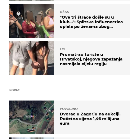
UŽAS…
"Ove tri štrace došle su u
klub…": Splitska influencerica
oplela po ženama zbog
užasnog ponašanja
LOL
Promatrao turiste u
Hrvatskoj, njegova zapažanja
nasmijala cijelu regiju
NOVAC
POVOLJNO
Dvorac u Zagorju na aukciji.
Početna cijena 1,46 milijuna
eura