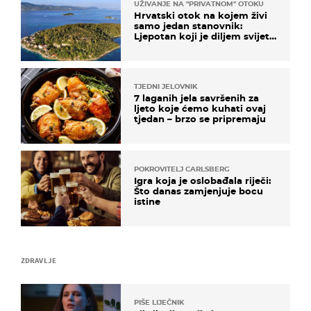
UŽIVANJE NA "PRIVATNOM" OTOKU
Hrvatski otok na kojem živi
samo jedan stanovnik:
Ljepotan koji je diljem svijeta
poznat po svojem "bijelom
zlatu"
TJEDNI JELOVNIK
7 laganih jela savršenih za
ljeto koje ćemo kuhati ovaj
tjedan – brzo se pripremaju
POKROVITELJ CARLSBERG
Igra koja je oslobađala riječi:
Što danas zamjenjuje bocu
istine
ZDRAVLJE
PIŠE LIJEČNIK