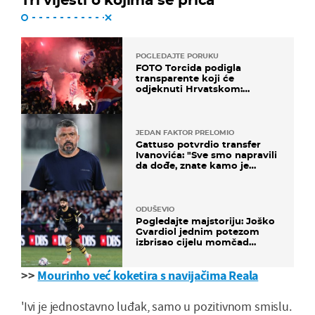
POGLEDAJTE PORUKU
FOTO Torcida podigla
transparente koji će
odjeknuti Hrvatskom:
Prozvali "moralne vertikale"
JEDAN FAKTOR PRELOMIO
Gattuso potvrdio transfer
Ivanovića: "Sve smo napravili
da dođe, znate kamo je
otišao..."
ODUŠEVIO
Pogledajte majstoriju: Joško
Gvardiol jednim potezom
izbrisao cijelu momčad
Atletica
>>
Mourinho već koketira s navijačima Reala
'Ivi je jednostavno luđak, samo u pozitivnom smislu.