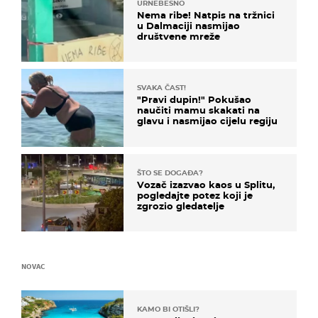
URNEBESNO
Nema ribe! Natpis na tržnici
u Dalmaciji nasmijao
društvene mreže
SVAKA ČAST!
"Pravi dupin!" Pokušao
naučiti mamu skakati na
glavu i nasmijao cijelu regiju
ŠTO SE DOGAĐA?
Vozač izazvao kaos u Splitu,
pogledajte potez koji je
zgrozio gledatelje
NOVAC
KAMO BI OTIŠLI?