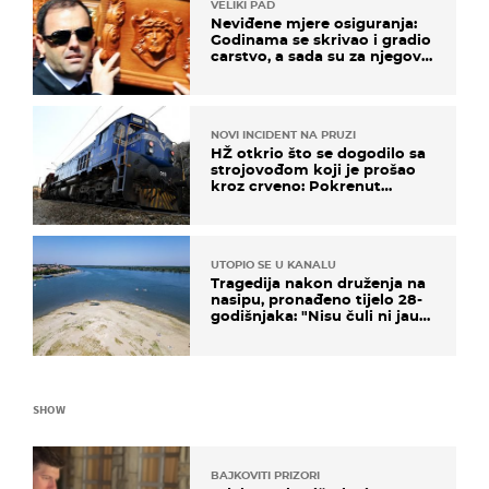
VELIKI PAD
Neviđene mjere osiguranja:
Godinama se skrivao i gradio
carstvo, a sada su za njegovo
izručenje naručili posebno
vozilo
NOVI INCIDENT NA PRUZI
HŽ otkrio što se dogodilo sa
strojovođom koji je prošao
kroz crveno: Pokrenut
inspekcijski nadzor
UTOPIO SE U KANALU
Tragedija nakon druženja na
nasipu, pronađeno tijelo 28-
godišnjaka: "Nisu čuli ni jauk
ni poziv upomoć"
SHOW
BAJKOVITI PRIZORI