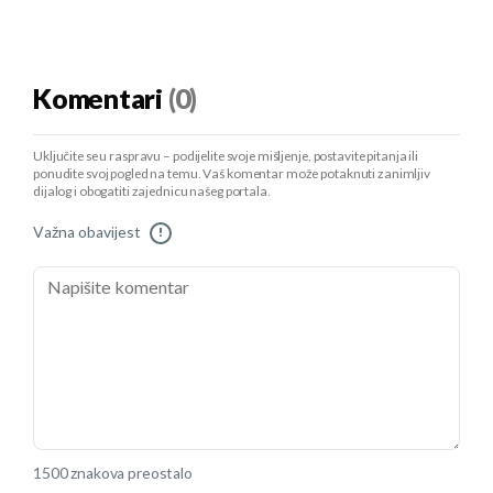
Komentari
(0)
Uključite se u raspravu – podijelite svoje mišljenje, postavite pitanja ili
ponudite svoj pogled na temu. Vaš komentar može potaknuti zanimljiv
dijalog i obogatiti zajednicu našeg portala.
Važna obavijest
!
1500 znakova preostalo