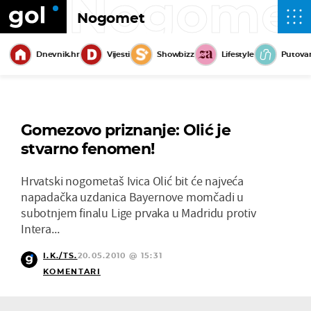
Nogome
Nogomet
Dnevnik.hr
Vijesti
Showbizz
Lifestyle
Putova
Gomezovo priznanje: Olić je
stvarno fenomen!
Hrvatski nogometaš Ivica Olić bit će najveća
napadačka uzdanica Bayernove momčadi u
subotnjem finalu Lige prvaka u Madridu protiv
Intera...
I.K./TS.
20.05.2010 @ 15:31
KOMENTARI