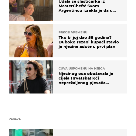
Udala se slastičarka iz
MasterChefa! Svom
Argentincu izrekla je da u
rodnoj Hercegovini
PRKOSI VREMENU
Tko bi joj dao 58 godina?
Duboko rezani kupaći stavio
je njezine adute u prvi plan
ČUVA USPOMENU NA NJEGA
Njezinog oca obožavala je
cijela Hrvatska! Kći
neprežaljenog pjevača
projurila špicom na dva
kotača
ZABAVA