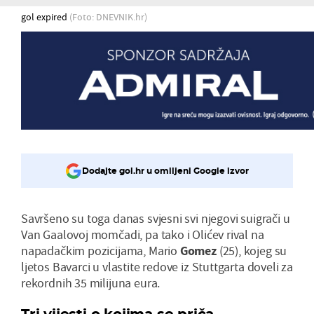
gol expired
(Foto: DNEVNIK.hr)
Dodajte gol.hr u omiljeni Google izvor
Savršeno su toga danas svjesni svi njegovi suigrači u
Van Gaalovoj momčadi, pa tako i Olićev rival na
napadačkim pozicijama, Mario
Gomez
(25), kojeg su
ljetos Bavarci u vlastite redove iz Stuttgarta doveli za
rekordnih 35 milijuna eura.
Tri vijesti o kojima se priča