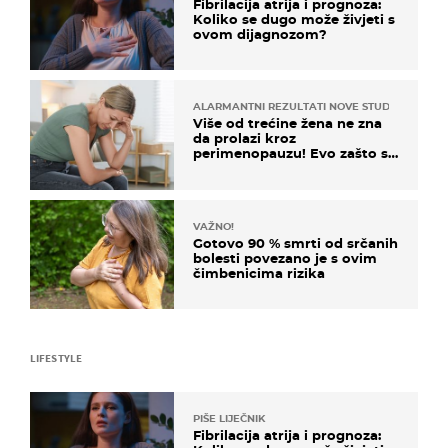
Fibrilacija atrija i prognoza:
Koliko se dugo može živjeti s
ovom dijagnozom?
ALARMANTNI REZULTATI NOVE STUDIJE
Više od trećine žena ne zna
da prolazi kroz
perimenopauzu! Evo zašto su
simptomi toliko zbunjujući
VAŽNO!
Gotovo 90 % smrti od srčanih
bolesti povezano je s ovim
čimbenicima rizika
LIFESTYLE
PIŠE LIJEČNIK
Fibrilacija atrija i prognoza: