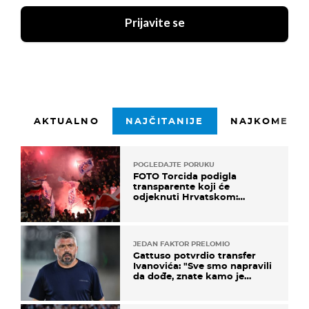
Prijavite se
AKTUALNO
NAJČITANIJE
NAJKOMENTI
POGLEDAJTE PORUKU
FOTO Torcida podigla
transparente koji će
odjeknuti Hrvatskom:
Prozvali "moralne vertikale"
JEDAN FAKTOR PRELOMIO
Gattuso potvrdio transfer
Ivanovića: "Sve smo napravili
da dođe, znate kamo je
otišao..."