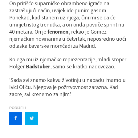
On pritišće suparničke obrambene igrače na
zastrašujući način, uvijek ide punim gasom.
Ponekad, kad stanem uz njega, čini mi se da će
umrijeti istog trenutka, a on onda povuče sprint na
40 metara. On je
fenomen
', rekao je Gomez
njemačkim novinarima u četvrtak, neposredno uoči
odlaska bavarske momčadi za Madrid.
Kolega mu iz njemačke reprezentacije, mladi stoper
Holger
Badstuber
, samo se kratko nadovezao.
'Sada svi znamo kakvu životinju u napadu imamo u
Ivici Oliću. Njegova je požrtvovnost zarazna. Kad
zaore, svi krenemo za njim.'
PODIJELI