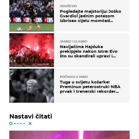
ODUŠEVIO
Pogledajte majstoriju: Joško
Gvardiol jednim potezom
izbrisao cijelu momčad
Atletica
JASNO I GLASNO
Navijačima Hajduka
prekipjelo nakon Istre: Evo
što su skandirali upravi i
predsjedniku Biliću
POČIVAO U MIRU
Tuga u svijetu košarke:
Preminuo peterostruki NBA
prvak i trenerski rekorder
lige
Nastavi čitati