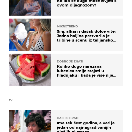
Koliko se dugo može živjeti s
ovom dijagnozom?
MIKROTREND
Sinj, alkari i dašak dolce vite:
Jedna haljina pretvorila je
tribine u scenu iz talijanskog
filma
DOBRO JE ZNATI
Koliko dugo narezana
lubenica smije stajati u
hladnjaku i kada je više nije
sigurno jesti?
TV
DALEKI GRAD
Ima tek šest godina, a već je
jedan od najnagrađivanijih
dječjih glumaca