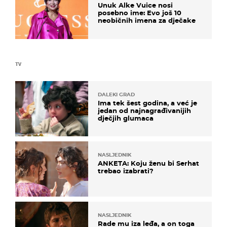
Unuk Alke Vuice nosi
posebno ime: Evo još 10
neobičnih imena za dječake
TV
DALEKI GRAD
Ima tek šest godina, a već je
jedan od najnagrađivanijih
dječjih glumaca
NASLJEDNIK
ANKETA: Koju ženu bi Serhat
trebao izabrati?
NASLJEDNIK
Rade mu iza leđa, a on toga