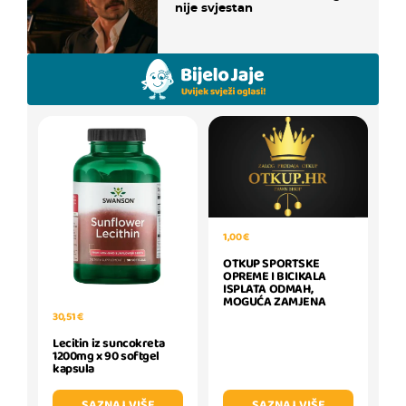
nije svjestan
1,00 €
OTKUP SPORTSKE
OPREME I BICIKALA
ISPLATA ODMAH,
MOGUĆA ZAMJENA
30,51 €
Lecitin iz suncokreta
1200mg x 90 softgel
kapsula
SAZNAJ VIŠE
SAZNAJ VIŠE