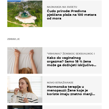
NAJMANJA NA SVIJETU
Čudo prirode: Predivna
pješčana plaža na 100 metara
od mora
ZDRAVLJE
"VRHUNAC" ŽENSKOG SEKSUALNOG ISKUSTVA
Kako do vaginalnog
orgazma? Samo 18 % žena
može ga doživjeti isključivo
na ovaj način
NOVO ISTRAŽIVANJE
Hormonska terapija u
menopauzi: Žene koje je
koriste imaju znatno manji
rizik od ovoga