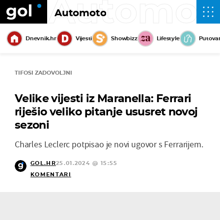
Automot
Automoto
Dnevnik.hr
Vijesti
Showbizz
Lifestyle
Putova
TIFOSI ZADOVOLJNI
Velike vijesti iz Maranella: Ferrari
riješio veliko pitanje ususret novoj
sezoni
Charles Leclerc potpisao je novi ugovor s Ferrarijem.
GOL.HR
25.01.2024 @ 15:55
KOMENTARI