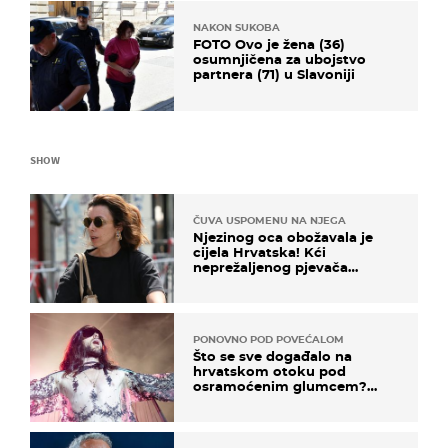
NAKON SUKOBA
FOTO Ovo je žena (36)
osumnjičena za ubojstvo
partnera (71) u Slavoniji
SHOW
ČUVA USPOMENU NA NJEGA
Njezinog oca obožavala je
cijela Hrvatska! Kći
neprežaljenog pjevača
projurila špicom na dva
kotača
PONOVNO POD POVEĆALOM
Što se sve događalo na
hrvatskom otoku pod
osramoćenim glumcem?
Bizarni prizori i danas
izazivaju nevjericu