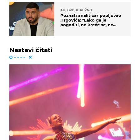
AU, OVO JE RUŽNO
Poznati analitičar popljuvao
Hrgovića: "Lako ga je
pogoditi, ne kreće se, ne
koristi noge..."
Nastavi čitati