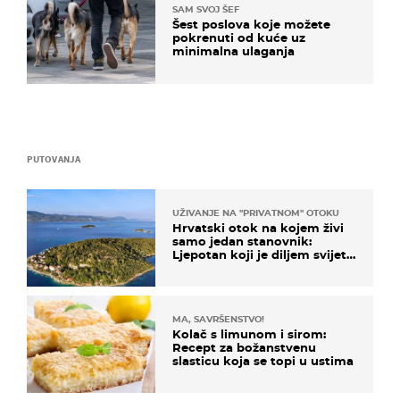
SAM SVOJ ŠEF
Šest poslova koje možete
pokrenuti od kuće uz
minimalna ulaganja
PUTOVANJA
UŽIVANJE NA "PRIVATNOM" OTOKU
Hrvatski otok na kojem živi
samo jedan stanovnik:
Ljepotan koji je diljem svijeta
poznat po svojem "bijelom
zlatu"
MA, SAVRŠENSTVO!
Kolač s limunom i sirom:
Recept za božanstvenu
slasticu koja se topi u ustima