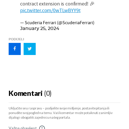
contract extension is confirmed! 🎉
pic.twitter.com/0wTLwBYY9t
— Scuderia Ferrari (@ScuderiaFerrari)
January 25, 2024
PODIJELI
Komentari
(0)
Uključite se u raspravu – podijelite svoje mišljenje, postavite pitanja ili
ponudite svoj pogled na temu. Vaš komentar može potaknuti zanimljiv
dijalog i obogatiti zajednicu našeg portala.
Važna obavijest
!