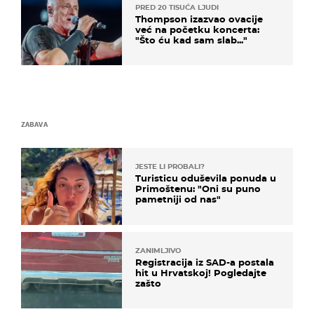
PRED 20 TISUĆA LJUDI
Thompson izazvao ovacije
već na početku koncerta:
"Što ću kad sam slab..."
ZABAVA
JESTE LI PROBALI?
Turisticu oduševila ponuda u
Primoštenu: "Oni su puno
pametniji od nas"
ZANIMLJIVO
Registracija iz SAD-a postala
hit u Hrvatskoj! Pogledajte
zašto