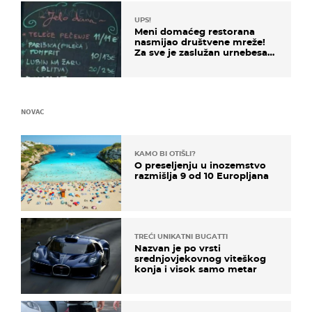
UPS!
Meni domaćeg restorana
nasmijao društvene mreže!
Za sve je zaslužan urnebesan
naziv jela
NOVAC
KAMO BI OTIŠLI?
O preseljenju u inozemstvo
razmišlja 9 od 10 Europljana
TREĆI UNIKATNI BUGATTI
Nazvan je po vrsti
srednjovjekovnog viteškog
konja i visok samo metar