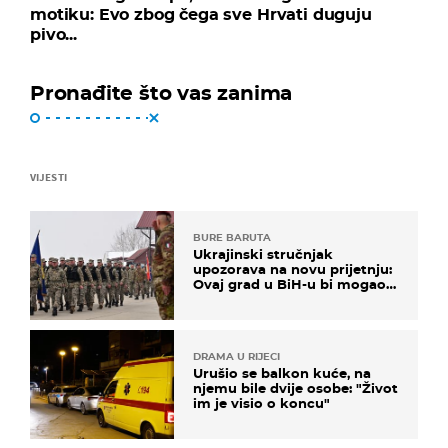
motiku: Evo zbog čega sve Hrvati duguju
pivo...
Pronađite što vas zanima
VIJESTI
BURE BARUTA
Ukrajinski stručnjak
upozorava na novu prijetnju:
Ovaj grad u BiH-u bi mogao
biti žarište
DRAMA U RIJECI
Urušio se balkon kuće, na
njemu bile dvije osobe: "Život
im je visio o koncu"