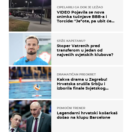
CIPELARILI GA DOK JE LEŽAO
VIDEO Pojavila se nova
snimka tučnjave BBB-a i
Torcide: "Je*ote, pa ubit će
ga!"
STIŽE KAPETANU?
Stoper Vatrenih pred
transferom u jedan od
najvećih svjetskih klubova?
DRAMATIČAN PREOKRET
Kakva drama u Zagrebu!
Hrvatska srušila Srbiju i
izborila finale Svjetskog
prvenstva
POMOĆNI TRENER
Legendarni hrvatski košarkaš
došao na klupu Barcelone