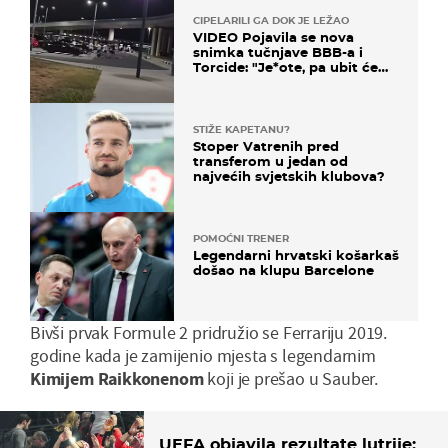
CIPELARILI GA DOK JE LEŽAO
VIDEO Pojavila se nova
snimka tučnjave BBB-a i
Torcide: "Je*ote, pa ubit će
ga!"
STIŽE KAPETANU?
Stoper Vatrenih pred
transferom u jedan od
najvećih svjetskih klubova?
POMOĆNI TRENER
Legendarni hrvatski košarkaš
došao na klupu Barcelone
Bivši prvak Formule 2 pridružio se Ferrariju 2019.
godine kada je zamijenio mjesta s legendarnim
Kimijem Raikkonenom
koji je prešao u Sauber.
UEFA objavila rezultate lutrije: