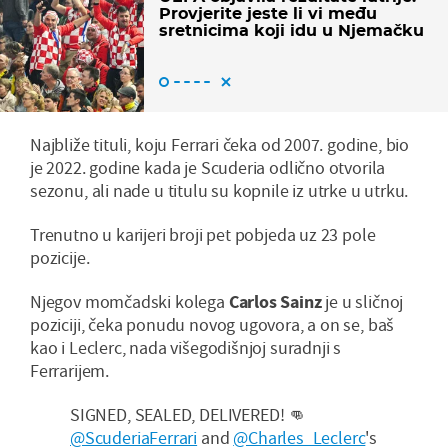
Provjerite jeste li vi među
sretnicima koji idu u Njemačku
Najbliže tituli, koju Ferrari čeka od 2007. godine, bio
je 2022. godine kada je Scuderia odlično otvorila
sezonu, ali nade u titulu su kopnile iz utrke u utrku.
Trenutno u karijeri broji pet pobjeda uz 23 pole
pozicije.
Njegov momčadski kolega
Carlos Sainz
je u sličnoj
poziciji, čeka ponudu novog ugovora, a on se, baš
kao i Leclerc, nada višegodišnjoj suradnji s
Ferrarijem.
SIGNED, SEALED, DELIVERED! 👊
@ScuderiaFerrari
and
@Charles_Leclerc
's