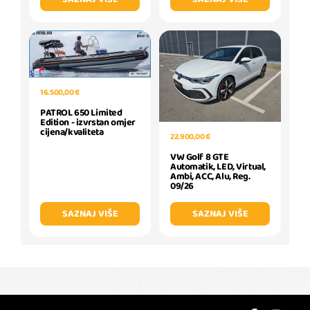
16.500,00 €
PATROL 650 Limited
Edition - izvrstan omjer
cijena/kvaliteta
22.900,00 €
VW Golf 8 GTE
Automatik, LED, Virtual,
Ambi, ACC, Alu, Reg.
09/26
SAZNAJ VIŠE
SAZNAJ VIŠE