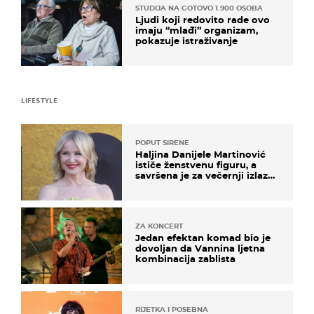
STUDIJA NA GOTOVO 1.900 OSOBA
Ljudi koji redovito rade ovo
imaju “mlađi” organizam,
pokazuje istraživanje
LIFESTYLE
POPUT SIRENE
Haljina Danijele Martinović
ističe ženstvenu figuru, a
savršena je za večernji izlazak
na moru
ZA KONCERT
Jedan efektan komad bio je
dovoljan da Vannina ljetna
kombinacija zablista
RIJETKA I POSEBNA