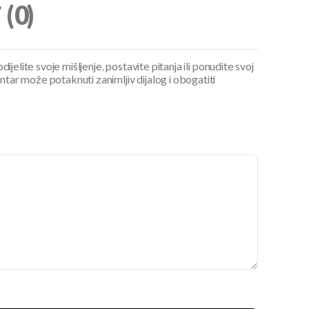
i
(0)
ijelite svoje mišljenje, postavite pitanja ili ponudite svoj
ar može potaknuti zanimljiv dijalog i obogatiti