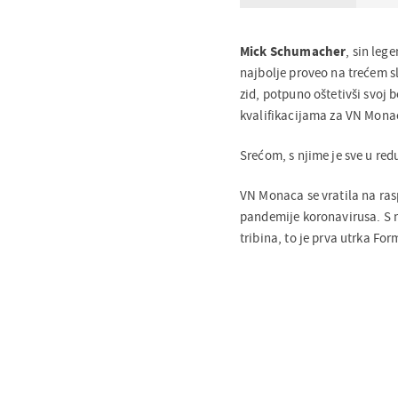
Mick Schumacher
, sin le
najbolje proveo na trećem s
zid, potpuno oštetivši svoj 
kvalifikacijama za VN Mona
Srećom, s njime je sve u red
VN Monaca se vratila na ras
pandemije koronavirusa. S n
tribina, to je prva utrka For