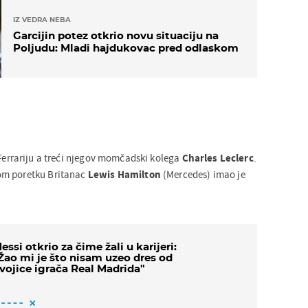
IZ VEDRA NEBA
Garcijin potez otkrio novu situaciju na
Poljudu: Mladi hajdukovac pred odlaskom
Ferrariju a treći njegov momčadski kolega
Charles Leclerc
.
om poretku Britanac
Lewis Hamilton
(Mercedes) imao je
essi otkrio za čime žali u karijeri:
Žao mi je što nisam uzeo dres od
vojice igrača Real Madrida"