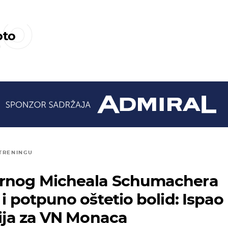
to
to
 TRENINGU
arnog Micheala Schumachera
 i potpuno oštetio bolid: Ispao
cija za VN Monaca