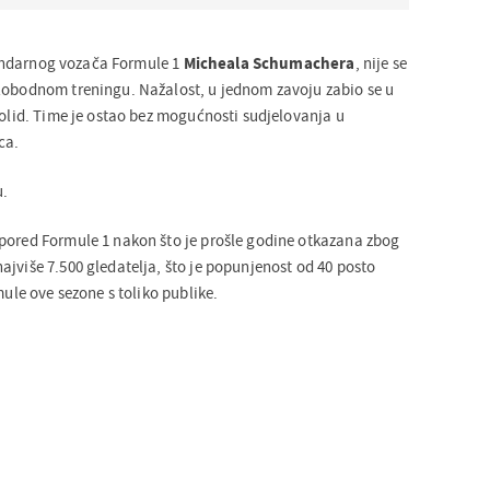
gendarnog vozača Formule 1
Micheala Schumachera
, nije se
lobodnom treningu. Nažalost, u jednom zavoju zabio se u
bolid. Time je ostao bez mogućnosti sudjelovanja u
ca.
u.
pored Formule 1 nakon što je prošle godine otkazana zbog
ajviše 7.500 gledatelja, što je popunjenost od 40 posto
mule ove sezone s toliko publike.