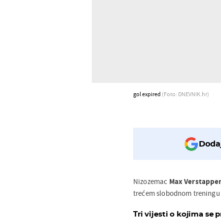
gol expired
(Foto: DNEVNIK.hr)
Dodaj
Nizozemac
Max Verstappe
trećem slobodnom treningu 
Tri vijesti o kojima se p