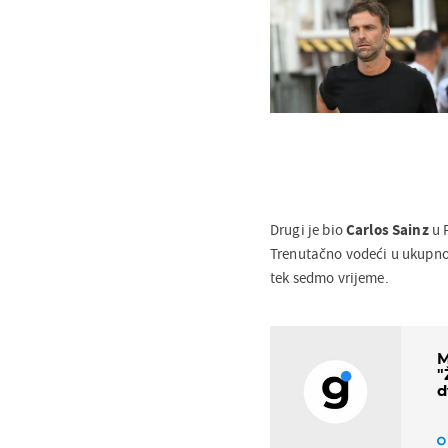
Drugi je bio
Carlos Sainz
u 
Trenutačno vodeći u ukupn
tek sedmo vrijeme.
M
"
d