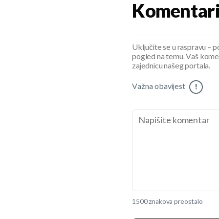
Komentar
Uključite se u raspravu – pod
pogled na temu. Vaš koment
zajednicu našeg portala.
Važna obavijest
!
1500 znakova preostalo