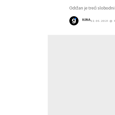
Održan je treći slobodn
HINA
22.05.2021 @ 