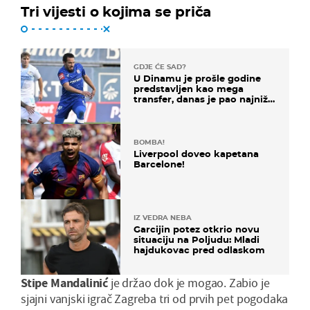
Tri vijesti o kojima se priča
GDJE ĆE SAD?
U Dinamu je prošle godine
predstavljen kao mega
transfer, danas je pao najniže
u karijeri
BOMBA!
Liverpool doveo kapetana
Barcelone!
IZ VEDRA NEBA
Garcijin potez otkrio novu
situaciju na Poljudu: Mladi
hajdukovac pred odlaskom
Stipe Mandalinić
je držao dok je mogao. Zabio je
sjajni vanjski igrač Zagreba tri od prvih pet pogodaka