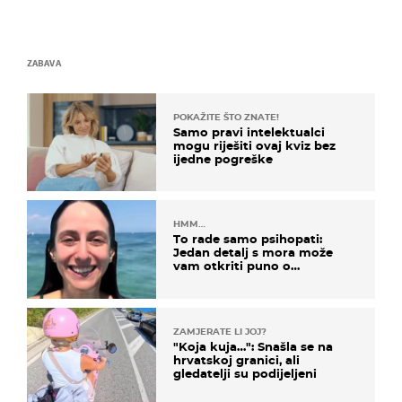
ZABAVA
POKAŽITE ŠTO ZNATE!
Samo pravi intelektualci
mogu riješiti ovaj kviz bez
ijedne pogreške
HMM…
To rade samo psihopati:
Jedan detalj s mora može
vam otkriti puno o
prijateljima
ZAMJERATE LI JOJ?
"Koja kuja…": Snašla se na
hrvatskoj granici, ali
gledatelji su podijeljeni