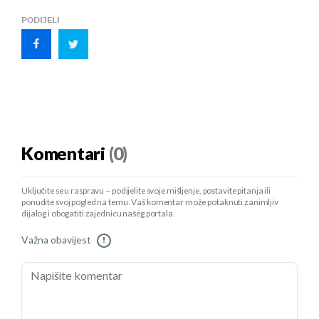
PODIJELI
Komentari
(0)
Uključite se u raspravu – podijelite svoje mišljenje, postavite pitanja ili
ponudite svoj pogled na temu. Vaš komentar može potaknuti zanimljiv
dijalog i obogatiti zajednicu našeg portala.
Važna obavijest
!