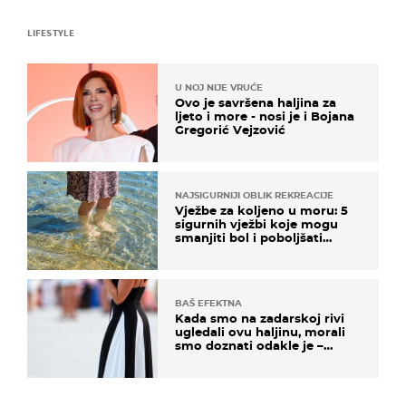
LIFESTYLE
U NOJ NIJE VRUĆE
Ovo je savršena haljina za
ljeto i more - nosi je i Bojana
Gregorić Vejzović
NAJSIGURNIJI OBLIK REKREACIJE
Vježbe za koljeno u moru: 5
sigurnih vježbi koje mogu
smanjiti bol i poboljšati
pokretljivost
BAŠ EFEKTNA
Kada smo na zadarskoj rivi
ugledali ovu haljinu, morali
smo doznati odakle je –
košta samo 18 eura