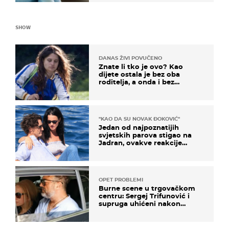
SHOW
DANAS ŽIVI POVUČENO
Znate li tko je ovo? Kao
dijete ostala je bez oba
roditelja, a onda i bez
milijuna koje je trebala
naslijediti
"KAO DA SU NOVAK ĐOKOVIĆ"
Jedan od najpoznatijih
svjetskih parova stigao na
Jadran, ovakve reakcije
vjerojatno nisu očekivali
OPET PROBLEMI
Burne scene u trgovačkom
centru: Sergej Trifunović i
supruga uhićeni nakon
svađe!