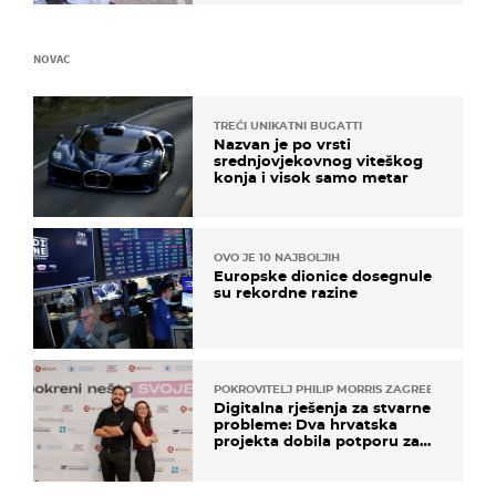
NOVAC
TREĆI UNIKATNI BUGATTI
Nazvan je po vrsti
srednjovjekovnog viteškog
konja i visok samo metar
OVO JE 10 NAJBOLJIH
Europske dionice dosegnule
su rekordne razine
POKROVITELJ PHILIP MORRIS ZAGREB
Digitalna rješenja za stvarne
probleme: Dva hrvatska
projekta dobila potporu za
razvoj