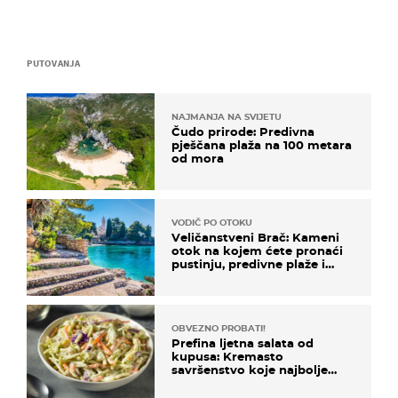
PUTOVANJA
NAJMANJA NA SVIJETU
Čudo prirode: Predivna
pješčana plaža na 100 metara
od mora
VODIČ PO OTOKU
Veličanstveni Brač: Kameni
otok na kojem ćete pronaći
pustinju, predivne plaže i
uzbudljivu hranu
OBVEZNO PROBATI!
Prefina ljetna salata od
kupusa: Kremasto
savršenstvo koje najbolje
paše uz pečeno meso