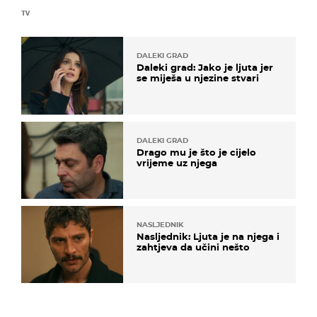
TV
DALEKI GRAD
Daleki grad: Jako je ljuta jer
se miješa u njezine stvari
DALEKI GRAD
Drago mu je što je cijelo
vrijeme uz njega
NASLJEDNIK
Nasljednik: Ljuta je na njega i
zahtjeva da učini nešto