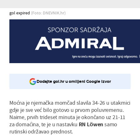
gol expired
(Foto: DNEVNIK.hr)
Dodajte gol.hr u omiljeni Google izvor
Moćna je njemačka momčad slavila 34-26 u utakmici
gdje je sve već bilo gotovo u prvom poluvremenu.
Naime, prvih trideset minuta je okončano uz 21-11
za domaćina, te je u nastavku
RN Löwen
samo
rutinski održavao prednost.