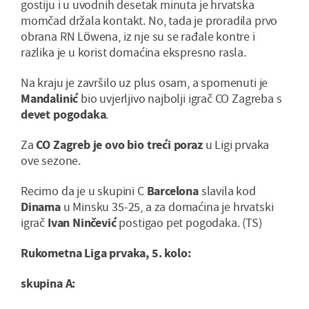
gostiju i u uvodnih desetak minuta je hrvatska
momčad držala kontakt. No, tada je proradila prvo
obrana RN Löwena, iz nje su se rađale kontre i
razlika je u korist domaćina ekspresno rasla.
Na kraju je završilo uz plus osam, a spomenuti je
Mandalinić
bio uvjerljivo najbolji igrač CO Zagreba s
devet pogodaka
.
Za
CO Zagreb je ovo bio treći poraz
u Ligi prvaka
ove sezone.
Recimo da je u skupini C
Barcelona
slavila kod
Dinama
u Minsku 35-25, a za domaćina je hrvatski
igrač
Ivan Ninčević
postigao pet pogodaka. (TS)
Rukometna Liga prvaka, 5. kolo:
skupina A: