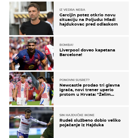
IZ VEDRA NEBA
Garcijin potez otkrio novu
situaciju na Poljudu: Mladi
hajdukovac pred odlaskom
BOMBA!
Liverpool doveo kapetana
Barcelone!
PONOVNI SUSRET?
Newcastle prodao tri glavna
igrača, novi trener uperio
prstom u Hrvata: "Želim
njega!"
SIN HAJDUČKE IKONE
Rudeš službeno dobio veliko
pojačanje iz Hajduka