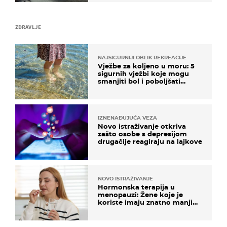
ZDRAVLJE
NAJSIGURNIJI OBLIK REKREACIJE
Vježbe za koljeno u moru: 5
sigurnih vježbi koje mogu
smanjiti bol i poboljšati
pokretljivost
IZNENAĐUJUĆA VEZA
Novo istraživanje otkriva
zašto osobe s depresijom
drugačije reagiraju na lajkove
NOVO ISTRAŽIVANJE
Hormonska terapija u
menopauzi: Žene koje je
koriste imaju znatno manji
rizik od ovoga