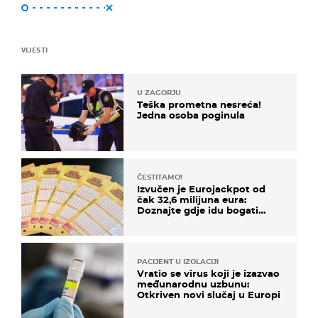
VIJESTI
U ZAGORJU
Teška prometna nesreća!
Jedna osoba poginula
ČESTITAMO!
Izvučen je Eurojackpot od
čak 32,6 milijuna eura:
Doznajte gdje idu bogati
dobitci u Hrvatskoj
PACIJENT U IZOLACIJI
Vratio se virus koji je izazvao
međunarodnu uzbunu:
Otkriven novi slučaj u Europi