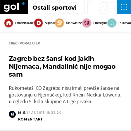
Ostali sp
Ostali sportovi
Dnevnik.hr
Vijesti
Showbizz
Lifestyle
Putova
TREĆI PORAZ U LP
Zagreb bez šansi kod jakih
Nijemaca, Mandalinić nije mogao
sam
Rukometaši CO Zagreba nisu imali previše šanse na
gostovanju u Njemačkoj, kod Rhein-Neckar Löwena,
u ogledu 5. kola skupine A Lige prvaka...
M.Š.
14.11.2013 @ 22:24
KOMENTARI