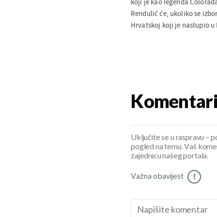
koji je kao legenda Colorada
Rendulić će, ukoliko se izbo
Hrvatskoj koji je nastupio u
Komentar
Uključite se u raspravu – pod
pogled na temu. Vaš koment
zajednicu našeg portala.
Važna obavijest
!