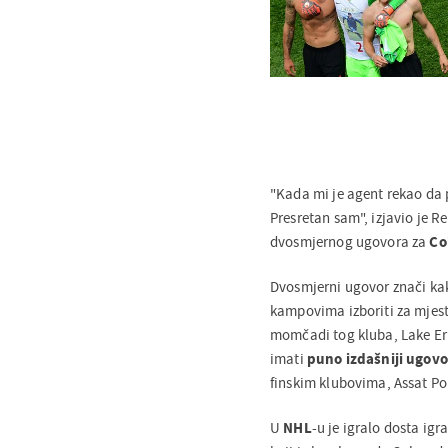
"Kada mi je agent rekao da
Presretan sam", izjavio je R
dvosmjernog ugovora za
Co
Dvosmjerni ugovor znači kak
kampovima izboriti za mjest
momčadi tog kluba, Lake Eri
imati
puno izdašniji ugovo
finskim klubovima, Assat Por
U
NHL
-u je igralo dosta igr