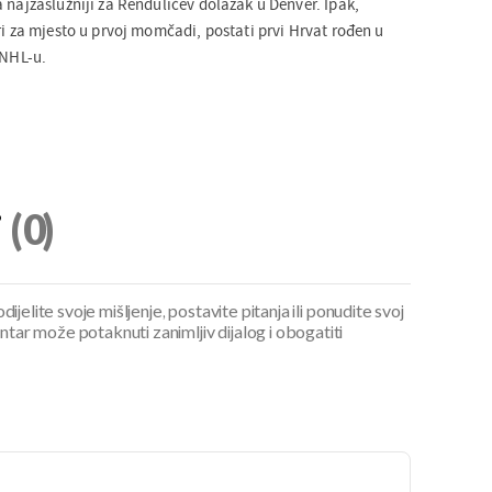
 najzaslužniji za Rendulićev dolazak u Denver. Ipak,
ri za mjesto u prvoj momčadi, postati prvi Hrvat rođen u
 NHL-u.
i
(0)
ijelite svoje mišljenje, postavite pitanja ili ponudite svoj
ar može potaknuti zanimljiv dijalog i obogatiti