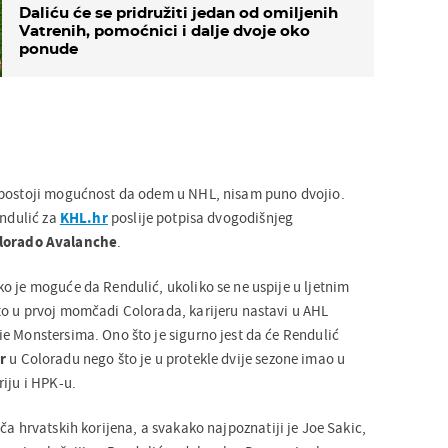
Daliću će se pridružiti jedan od omiljenih
Vatrenih, pomoćnici i dalje dvoje oko
ponude
 postoji mogućnost da odem u NHL, nisam puno dvojio.
endulić za
KHL.hr
poslije potpisa dvogodišnjeg
lorado Avalanche
.
o je moguće da Rendulić, ukoliko se ne uspije u ljetnim
o u prvoj momčadi Colorada, karijeru nastavi u AHL
e Monstersima. Ono što je sigurno jest da će Rendulić
r
u Coloradu nego što je u protekle dvije sezone imao u
iju i HPK-u.
ača hrvatskih korijena, a svakako najpoznatiji je Joe Sakic,