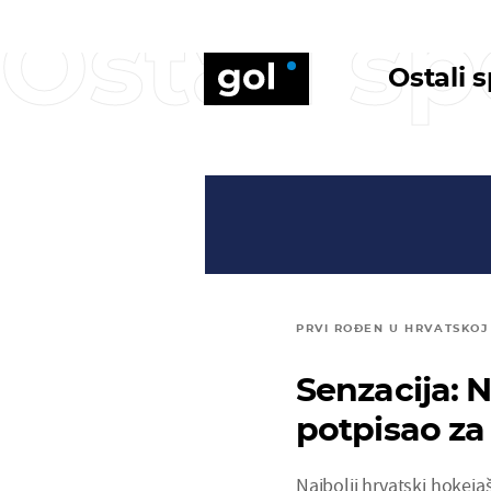
Ostali sp
Ostali 
PRVI ROĐEN U HRVATSKOJ
Senzacija: N
potpisao za 
Najbolji hrvatski hokeja