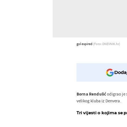
gol expired
(Foto: DNEVNIK.hr)
Dodaj
Borna Rendulić
odigrao je 
velikog kluba iz Denvera.
Tri vijesti o kojima se p