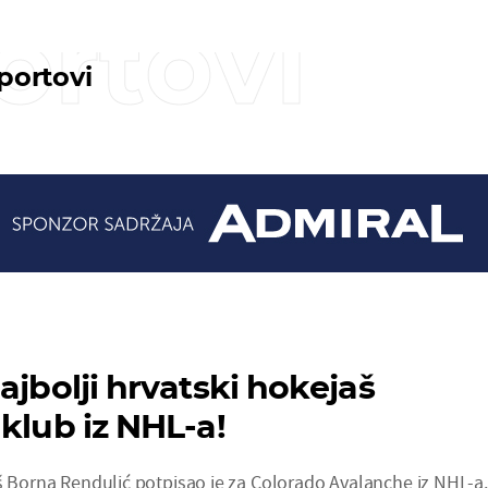
ortovi
sportovi
ajbolji hrvatski hokejaš
klub iz NHL-a!
š Borna Rendulić potpisao je za Colorado Avalanche iz NHL-a.