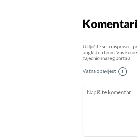
Komentar
Uključite se u raspravu – pod
pogled na temu. Vaš koment
zajednicu našeg portala.
Važna obavijest
!