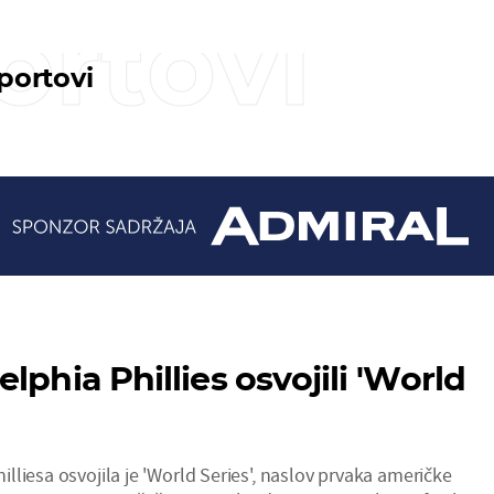
ortovi
sportovi
lphia Phillies osvojili 'World
liesa osvojila je 'World Series', naslov prvaka američke