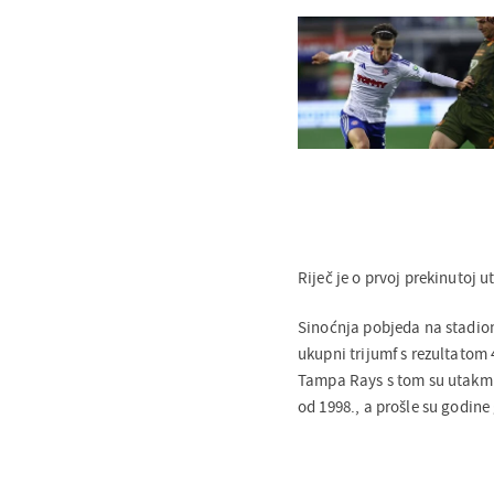
Riječ je o prvoj prekinutoj 
Sinoćnja pobjeda na stadionu
ukupni trijumf s rezultatom
Tampa Rays s tom su utakmic
od 1998., a prošle su godine