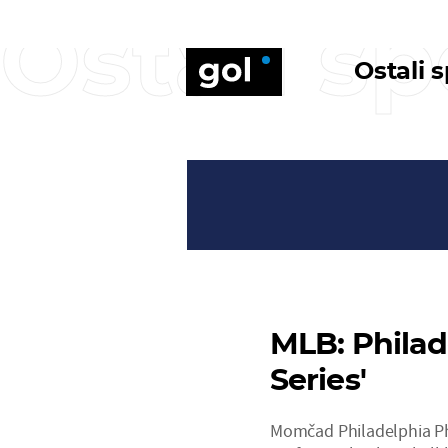
Ostali sp
Ostali 
MLB: Philade
Series'
Momčad Philadelphia Phil