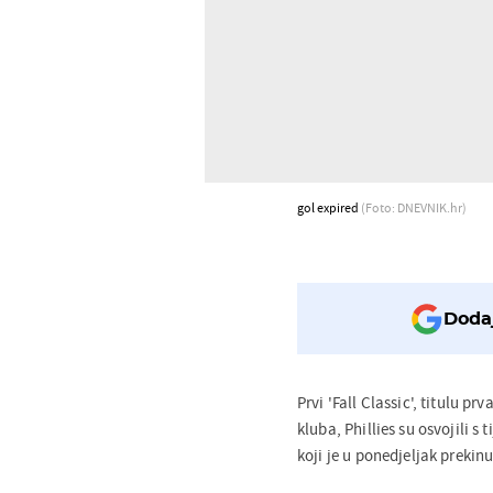
gol expired
(Foto: DNEVNIK.hr)
Dodaj
Prvi 'Fall Classic', titulu 
kluba, Phillies su osvojili
koji je u ponedjeljak prekinu