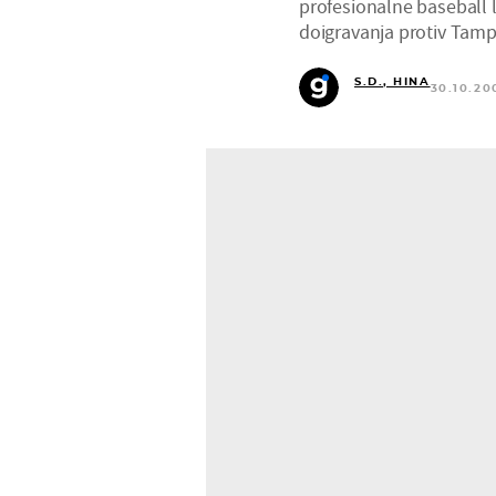
profesionalne baseball l
doigravanja protiv Tamp
S.D., HINA
30.10.20