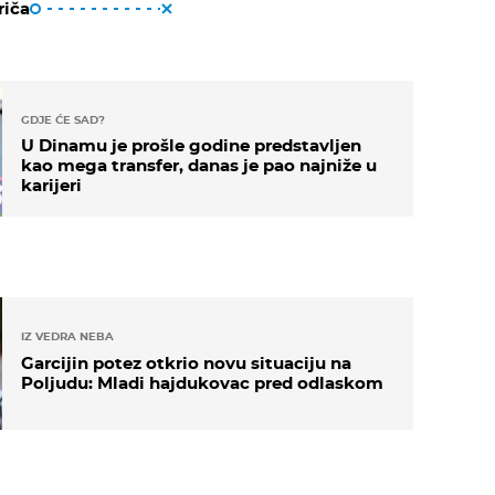
riča
GDJE ĆE SAD?
U Dinamu je prošle godine predstavljen
kao mega transfer, danas je pao najniže u
karijeri
IZ VEDRA NEBA
Garcijin potez otkrio novu situaciju na
Poljudu: Mladi hajdukovac pred odlaskom