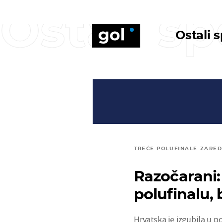
Ostali sp
Ostali 
TREĆE POLUFINALE ZARE
Razočarani:
polufinalu,
Hrvatska je izgubila u 