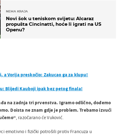
NEMA KRAJA
Novi šok u teniskom svijetu: Alcaraz
propušta Cincinatti, hoće li igrati na US
Openu?
i, a Vorija preskočio: Zakucao ga za klupu!
: Blijedi Kauboji ipak bez petog finala!
đa na zadnja tri prvenstva. Igramo odlično, dođemo
emo. Doista ne znam gdje je problem. Trebamo izvući
zvučemo“
, razočarano će Vuković.
vci emotivno i fizički potrošili protiv Francuza u