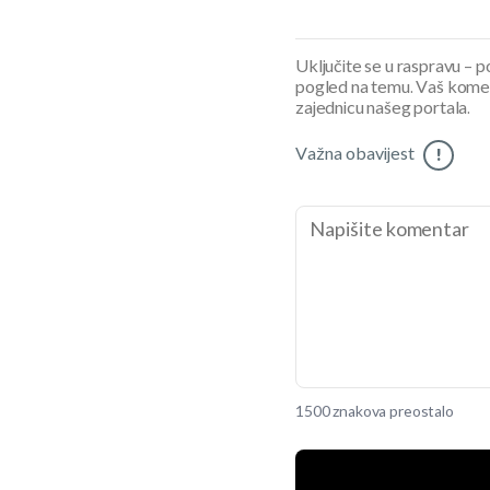
Uključite se u raspravu – pod
pogled na temu. Vaš koment
zajednicu našeg portala.
Važna obavijest
!
1500 znakova preostalo