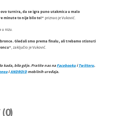
e ovo turnira, da se igra puno utakmica u malo
 minute to nije bilo to!“
priznao je Vuković.
a u nizu.
bronce. Gledali smo prema finalu, ali trebamo stisnuti
broncu“
, zaključio je Vuković.
ilo kada, bilo gdje. Pratite nas na
Facebooku
i
Twitteru
.
onea
i
ANDROID
mobilnih uređaja.
i
(0)