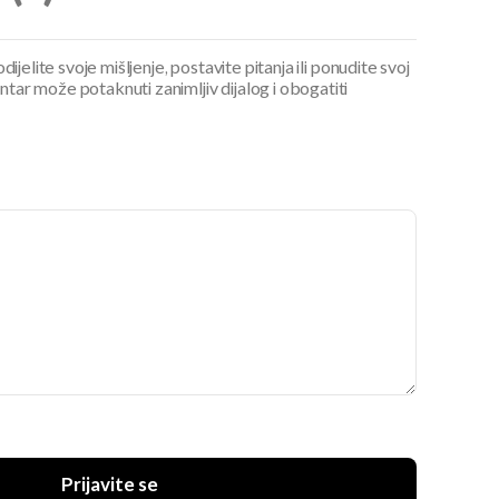
ijelite svoje mišljenje, postavite pitanja ili ponudite svoj
ar može potaknuti zanimljiv dijalog i obogatiti
Prijavite se