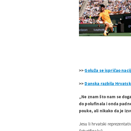
>>
Goluža se ispričao nacij
>>
Danska razbila Hrvatsku
„Ne znam što nam se doga
do polufinala i onda padn
pouke, ali nikako da je i
Jesu li hrvatski reprezentati
četvrtfinalu?