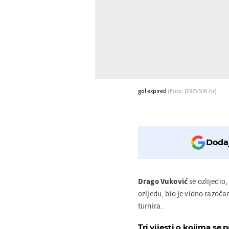
gol expired
(Foto: DNEVNIK.hr)
Dodaj
Drago Vuković
se ozlijedio
ozljedu, bio je vidno razoč
turnira.
Tri vijesti o kojima se p