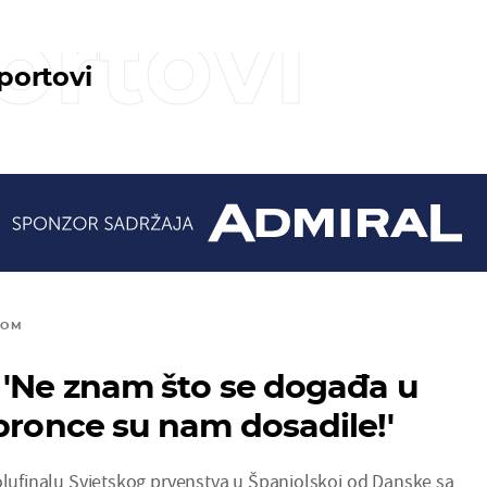
ortovi
sportovi
DOM
 'Ne znam što se događa u
 bronce su nam dosadile!'
polufinalu Svjetskog prvenstva u Španjolskoj od Danske sa