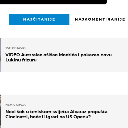
NAJČITANIJE
NAJKOMENTIRANIJE
SVE OBJAVIO
VIDEO Australac ošišao Modrića i pokazao novu
Lukinu frizuru
NEMA KRAJA
Novi šok u teniskom svijetu: Alcaraz propušta
Cincinatti, hoće li igrati na US Openu?