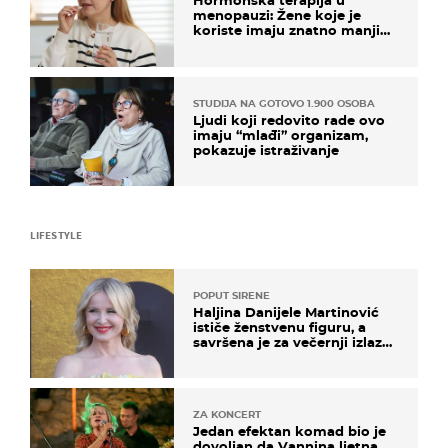
Hormonska terapija u
menopauzi: Žene koje je
koriste imaju znatno manji
rizik od ovoga
STUDIJA NA GOTOVO 1.900 OSOBA
Ljudi koji redovito rade ovo
imaju “mlađi” organizam,
pokazuje istraživanje
LIFESTYLE
POPUT SIRENE
Haljina Danijele Martinović
ističe ženstvenu figuru, a
savršena je za večernji izlazak
na moru
ZA KONCERT
Jedan efektan komad bio je
dovoljan da Vannina ljetna