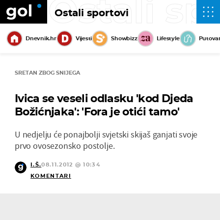
Ostali sp
Ostali sportovi
Dnevnik.hr
Vijesti
Showbizz
Lifestyle
Putova
SRETAN ZBOG SNIJEGA
Ivica se veseli odlasku 'kod Djeda
Božićnjaka': 'Fora je otići tamo'
U nedjelju će ponajbolji svjetski skijaš ganjati svoje
prvo ovosezonsko postolje.
I.Š.
08.11.2012 @ 10:34
KOMENTARI