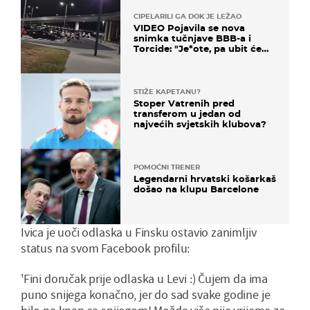
CIPELARILI GA DOK JE LEŽAO
VIDEO Pojavila se nova
snimka tučnjave BBB-a i
Torcide: "Je*ote, pa ubit će
ga!"
STIŽE KAPETANU?
Stoper Vatrenih pred
transferom u jedan od
najvećih svjetskih klubova?
POMOĆNI TRENER
Legendarni hrvatski košarkaš
došao na klupu Barcelone
Ivica je uoči odlaska u Finsku ostavio zanimljiv
status na svom Facebook profilu:
'Fini doručak prije odlaska u Levi :) Čujem da ima
puno snijega konačno, jer do sad svake godine je