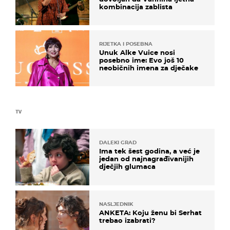
kombinacija zablista
RIJETKA I POSEBNA
Unuk Alke Vuice nosi
posebno ime: Evo još 10
neobičnih imena za dječake
TV
DALEKI GRAD
Ima tek šest godina, a već je
jedan od najnagrađivanijih
dječjih glumaca
NASLJEDNIK
ANKETA: Koju ženu bi Serhat
trebao izabrati?