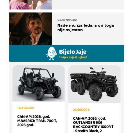
NASLJEDNIK
Rade mu iza leđa, a on toga
nije svjestan
16.802,00 €
23.565,00 €
CAN-AM 2026. god.
CAN-AM 2026. god.
MAVERICK TRAIL 700 T,
OUTLANDER 6X6
2026 god.
BACKCOUNTRY 1000R T
- Stealth Black, 2