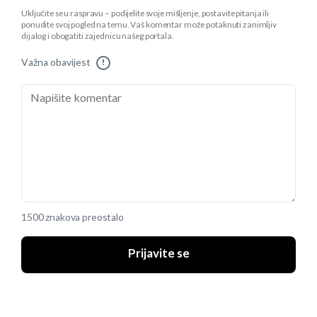
Uključite se u raspravu – podijelite svoje mišljenje, postavite pitanja ili
ponudite svoj pogled na temu. Vaš komentar može potaknuti zanimljiv
dijalog i obogatiti zajednicu našeg portala.
Važna obavijest
!
1500 znakova preostalo
Prijavite se