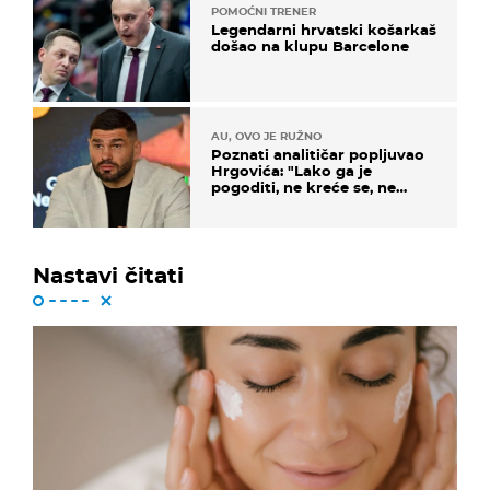
POMOĆNI TRENER
Legendarni hrvatski košarkaš
došao na klupu Barcelone
AU, OVO JE RUŽNO
Poznati analitičar popljuvao
Hrgovića: "Lako ga je
pogoditi, ne kreće se, ne
koristi noge..."
Nastavi čitati