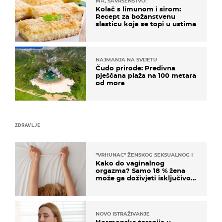
MA, SAVRŠENSTVO!
Kolač s limunom i sirom:
Recept za božanstvenu
slasticu koja se topi u ustima
NAJMANJA NA SVIJETU
Čudo prirode: Predivna
pješčana plaža na 100 metara
od mora
ZDRAVLJE
"VRHUNAC" ŽENSKOG SEKSUALNOG ISKUSTVA
Kako do vaginalnog
orgazma? Samo 18 % žena
može ga doživjeti isključivo
na ovaj način
NOVO ISTRAŽIVANJE