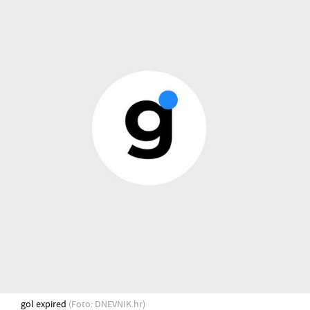
gol expired
(Foto: DNEVNIK.hr)