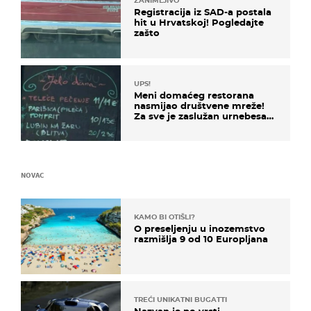
ZANIMLJIVO
Registracija iz SAD-a postala
hit u Hrvatskoj! Pogledajte
zašto
UPS!
Meni domaćeg restorana
nasmijao društvene mreže!
Za sve je zaslužan urnebesan
naziv jela
NOVAC
KAMO BI OTIŠLI?
O preseljenju u inozemstvo
razmišlja 9 od 10 Europljana
TREĆI UNIKATNI BUGATTI