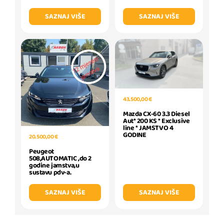
SAZNAJ VIŠE
SAZNAJ VIŠE
43.500,00 €
Mazda CX-60 3.3 Diesel
Aut* 200 KS * Exclusive
line * JAMSTVO 4
GODINE
20.500,00 €
Peugeot
508,AUTOMATIC ,do 2
godine jamstva,u
sustavu pdv-a.
SAZNAJ VIŠE
SAZNAJ VIŠE