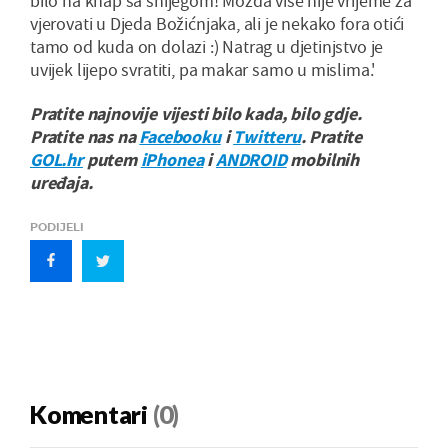
bilo na knap sa snijegom! Možda više nije vrijeme za
vjerovati u Djeda Božićnjaka, ali je nekako fora otići
tamo od kuda on dolazi :) Natrag u djetinjstvo je
uvijek lijepo svratiti, pa makar samo u mislima.'
Pratite najnovije vijesti bilo kada, bilo gdje.
Pratite nas na
Facebooku
i
Twitteru
. Pratite
GOL.hr
putem
iPhonea
i
ANDROID
mobilnih
uređaja.
PODIJELI
Komentari
(0)