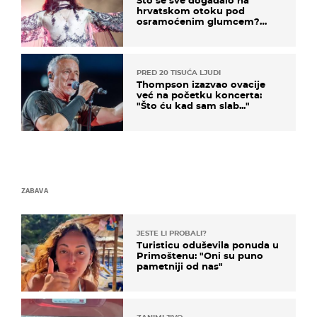
hrvatskom otoku pod
osramoćenim glumcem?
Bizarni prizori i danas
izazivaju nevjericu
PRED 20 TISUĆA LJUDI
Thompson izazvao ovacije
već na početku koncerta:
"Što ću kad sam slab..."
ZABAVA
JESTE LI PROBALI?
Turisticu oduševila ponuda u
Primoštenu: "Oni su puno
pametniji od nas"