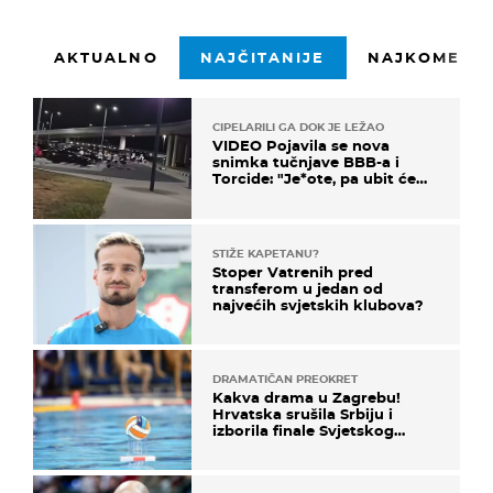
AKTUALNO
NAJČITANIJE
NAJKOMENTI
CIPELARILI GA DOK JE LEŽAO
VIDEO Pojavila se nova
snimka tučnjave BBB-a i
Torcide: "Je*ote, pa ubit će
ga!"
STIŽE KAPETANU?
Stoper Vatrenih pred
transferom u jedan od
najvećih svjetskih klubova?
DRAMATIČAN PREOKRET
Kakva drama u Zagrebu!
Hrvatska srušila Srbiju i
izborila finale Svjetskog
prvenstva