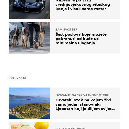
Nazvan je po vrsti
srednjovjekovnog viteškog
konja i visok samo metar
SAM SVOJ ŠEF
Šest poslova koje možete
pokrenuti od kuće uz
minimalna ulaganja
PUTOVANJA
UŽIVANJE NA "PRIVATNOM" OTOKU
Hrvatski otok na kojem živi
samo jedan stanovnik:
Ljepotan koji je diljem svijeta
poznat po svojem "bijelom
zlatu"