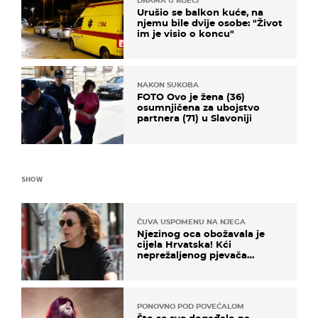
DRAMA U RIJECI
Urušio se balkon kuće, na
njemu bile dvije osobe: "Život
im je visio o koncu"
NAKON SUKOBA
FOTO Ovo je žena (36)
osumnjičena za ubojstvo
partnera (71) u Slavoniji
SHOW
ČUVA USPOMENU NA NJEGA
Njezinog oca obožavala je
cijela Hrvatska! Kći
neprežaljenog pjevača
projurila špicom na dva
kotača
PONOVNO POD POVEĆALOM
Što se sve događalo na