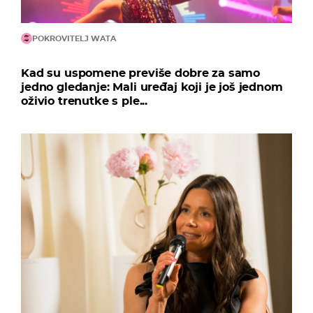
POKROVITELJ WATA
Kad su uspomene previše dobre za samo
jedno gledanje: Mali uređaj koji je još jednom
oživio trenutke s ple...