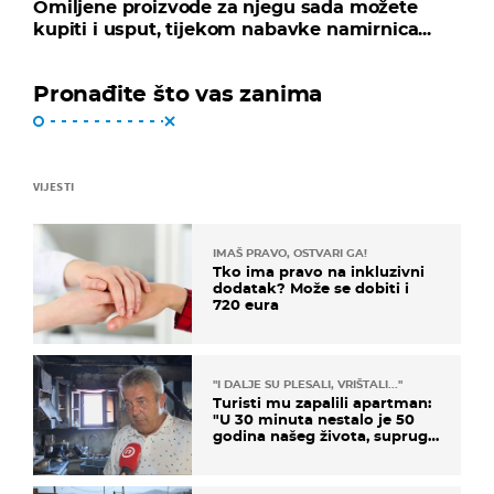
Omiljene proizvode za njegu sada možete
kupiti i usput, tijekom nabavke namirnica...
Pronađite što vas zanima
VIJESTI
IMAŠ PRAVO, OSTVARI GA!
Tko ima pravo na inkluzivni
dodatak? Može se dobiti i
720 eura
"I DALJE SU PLESALI, VRIŠTALI..."
Turisti mu zapalili apartman:
"U 30 minuta nestalo je 50
godina našeg života, supruga
i ja ne možemo oka sklopiti"