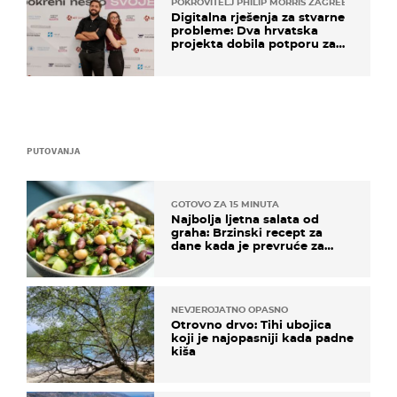
POKROVITELJ PHILIP MORRIS ZAGREB
Digitalna rješenja za stvarne
probleme: Dva hrvatska
projekta dobila potporu za
razvoj
PUTOVANJA
GOTOVO ZA 15 MINUTA
Najbolja ljetna salata od
graha: Brzinski recept za
dane kada je prevruće za
kuhanje
NEVJEROJATNO OPASNO
Otrovno drvo: Tihi ubojica
koji je najopasniji kada padne
kiša