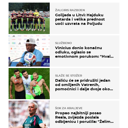
ŽALGIRIS RAZBIJEN
Golijada u Litvi: Hajduku
petarda i velika prednost
uoči uzvrata na Poljudu
SLUŽBENO
Vinicius donio konačnu
odluku, oglasio se
emotivnom porukom: "Hvala
vam svima"
SLAŽE SE STOŽER
Daliću će se pridružiti jedan
od omiljenih Vatrenih,
pomoćnici i dalje dvoje oko
ponude
ŠOK ZA KRALJEVE
Propao najbitniji posao
Reala, zvijezda poslala
odbijenicu i poručila: "Želim
u Barcelonu"