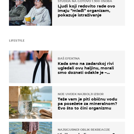
STUDIJA NA GOTOVO 1.900 OSOBA
Ljudi koji redovito rade ovo
imaju “mlađi” organizam,
pokazuje istraživanje
LIFESTYLE
BAŠ EFEKTNA
Kada smo na zadarskoj rivi
ugledali ovu haljinu, morali
smo doznati odakle je –
košta samo 18 eura
NIJE UVIJEK NAJBOLJI IZBOR
Teže vam je piti običnu vodu
pa posežete za mineralnom?
Evo što to čini organizmu
NAJSIGURNIJI OBLIK REKREACIJE