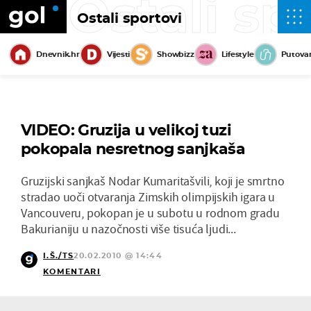
Ostali sp
Ostali sportovi
Dnevnik.hr
Vijesti
Showbizz
Lifestyle
Putova
VIDEO: Gruzija u velikoj tuzi
pokopala nesretnog sanjkaša
Gruzijski sanjkaš Nodar Kumaritašvili, koji je smrtno
stradao uoči otvaranja Zimskih olimpijskih igara u
Vancouveru, pokopan je u subotu u rodnom gradu
Bakurianiju u nazočnosti više tisuća ljudi...
I.Š./TS
20.02.2010 @ 14:44
KOMENTARI