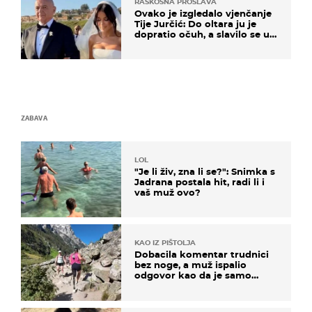
RASKOŠNA PROSLAVA
Ovako je izgledalo vjenčanje
Tije Jurčić: Do oltara ju je
dopratio očuh, a slavilo se uz
Olivera i Rozgu
ZABAVA
LOL
"Je li živ, zna li se?": Snimka s
Jadrana postala hit, radi li i
vaš muž ovo?
KAO IZ PIŠTOLJA
Dobacila komentar trudnici
bez noge, a muž ispalio
odgovor kao da je samo
čekao…