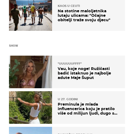
KAOS U CEUTI
Na stotine maloljetnika
lutaju ulicama: "Očajne
obitelji traže svoju djecu"
SHOW
"UUUUUUFFFF"
Vau, koje noge! Ružičasti
badić istaknuo je najbolje
adute Maje Šuput
U 27. GODINI
Preminula je mlada
influencerica koju je pratilo
više od milijun ljudi, dugo se
borila s opakom bolesti