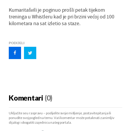
Kumaritašvili je poginuo prošli petak tijekom
treninga u Whistleru kad je pri brzini većoj od 100
kilometara na sat izletio sa staze.
PODIJELI
Komentari
(0)
Uključite se u raspravu – podijelite svoje mišljenje, postavite pitanja ili
ponudite svoj pogled na temu. Vaš komentar može potaknuti zanimljiv
dijalog i obogatiti zajednicu našeg portala.