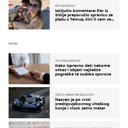
ŠTO KAŽETE?
Isključio komentare: Par iz
Srbije preporučio spravicu za
plažu s Temua, čini li vam se
ovo sigurnim?
NOVAC
ZA POSLODAVCE
Kako ispravno dati nekome
otkaz i izbjeći najčešće
pogreške te sudske sporove
TREĆI UNIKATNI BUGATTI
Nazvan je po vrsti
srednjovjekovnog viteškog
konja i visok samo metar