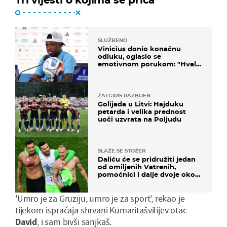
SLUŽBENO
Vinicius donio konačnu
odluku, oglasio se
emotivnom porukom: "Hvala
vam svima"
ŽALGIRIS RAZBIJEN
Golijada u Litvi: Hajduku
petarda i velika prednost
uoči uzvrata na Poljudu
SLAŽE SE STOŽER
Daliću će se pridružiti jedan
od omiljenih Vatrenih,
pomoćnici i dalje dvoje oko
ponude
'Umro je za Gruziju, umro je za sport', rekao je
tijekom ispraćaja shrvani Kumaritašvilijev otac
David
, i sam bivši sanjkaš.