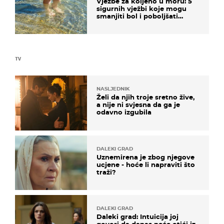
Vježbe za koljeno u moru: 5
sigurnih vježbi koje mogu
smanjiti bol i poboljšati
pokretljivost
TV
NASLJEDNIK
Želi da njih troje sretno žive,
a nije ni svjesna da ga je
odavno izgubila
DALEKI GRAD
Uznemirena je zbog njegove
ucjene - hoće li napraviti što
traži?
DALEKI GRAD
Daleki grad: Intuicija joj
govori da danas neće otići iz