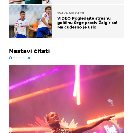
SVAKA MU ČAST!
VIDEO Pogledajte strašnu
golčinu Šege protiv Žalgirisa!
Ma čudesno je ušlo!
Nastavi čitati