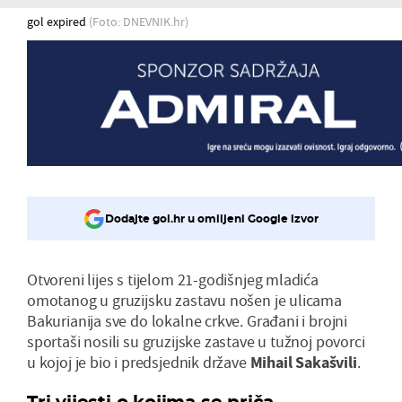
gol expired
(Foto: DNEVNIK.hr)
Dodajte gol.hr u omiljeni Google izvor
Otvoreni lijes s tijelom 21-godišnjeg mladića
omotanog u gruzijsku zastavu nošen je ulicama
Bakurianija sve do lokalne crkve. Građani i brojni
sportaši nosili su gruzijske zastave u tužnoj povorci
u kojoj je bio i predsjednik države
Mihail Sakašvili
.
Tri vijesti o kojima se priča