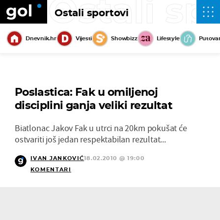
Ostali sp
Ostali sportovi
Dnevnik.hr
Vijesti
Showbizz
Lifestyle
Putova
Poslastica: Fak u omiljenoj
disciplini ganja veliki rezultat
Biatlonac Jakov Fak u utrci na 20km pokušat će
ostvariti još jedan respektabilan rezultat...
IVAN JANKOVIĆ
18.02.2010 @ 19:00
KOMENTARI