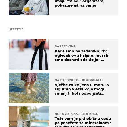
imaju “mlađi” organizam,
pokazuje istraživanje
LIFESTYLE
BAŠ EFEKTNA
Kada smo na zadarskoj rivi
ugledali ovu haljinu, morali
smo doznati odakle je –
košta samo 18 eura
NAJSIGURNIJI OBLIK REKREACIJE
Vježbe za koljeno u moru: 5
sigurnih vježbi koje mogu
smanjiti bol i poboljšati
pokretljivost
NIJE UVIJEK NAJBOLJI IZBOR
Teže vam je piti običnu vodu
pa posežete za mineralnom?