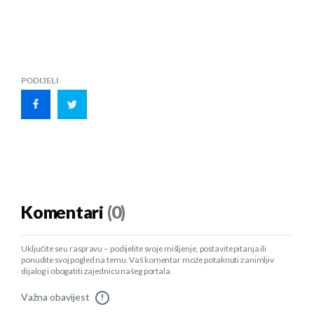
PODIJELI
Komentari
(0)
Uključite se u raspravu – podijelite svoje mišljenje, postavite pitanja ili
ponudite svoj pogled na temu. Vaš komentar može potaknuti zanimljiv
dijalog i obogatiti zajednicu našeg portala.
Važna obavijest
!