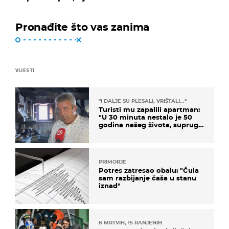
Pronađite što vas zanima
VIJESTI
"I DALJE SU PLESALI, VRIŠTALI..."
Turisti mu zapalili apartman:
"U 30 minuta nestalo je 50
godina našeg života, supruga
i ja ne možemo oka sklopiti"
PRIMORJE
Potres zatresao obalu: "Čula
sam razbijanje čaša u stanu
iznad"
8 MRTVIH, 15 RANJENIH