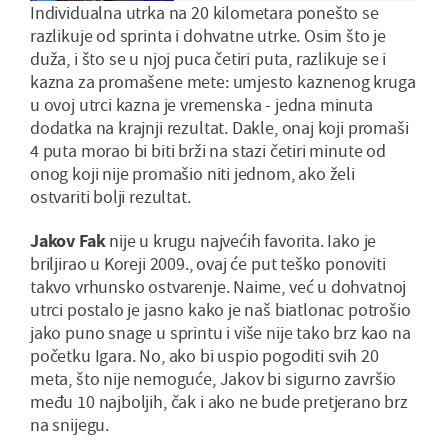
Individualna utrka na 20 kilometara ponešto se
razlikuje od sprinta i dohvatne utrke. Osim što je
duža, i što se u njoj puca četiri puta, razlikuje se i
kazna za promašene mete: umjesto kaznenog kruga
u ovoj utrci kazna je vremenska - jedna minuta
dodatka na krajnji rezultat. Dakle, onaj koji promaši
4 puta morao bi biti brži na stazi četiri minute od
onog koji nije promašio niti jednom, ako želi
ostvariti bolji rezultat.
Jakov Fak
nije u krugu najvećih favorita. Iako je
briljirao u Koreji 2009., ovaj će put teško ponoviti
takvo vrhunsko ostvarenje. Naime, već u dohvatnoj
utrci postalo je jasno kako je naš biatlonac potrošio
jako puno snage u sprintu i više nije tako brz kao na
početku Igara. No, ako bi uspio pogoditi svih 20
meta, što nije nemoguće, Jakov bi sigurno završio
među 10 najboljih, čak i ako ne bude pretjerano brz
na snijegu.