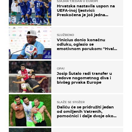
SJAJAN TJEDAN U EUROPI
Hrvatska nastavila uspon na
UEFA-inoj ljestvici:
Preskočena je još jedna
država
SLUŽBENO
Vinicius donio konačnu
odluku, oglasio se
emotivnom porukom: "Hvala
vam svima"
OPA!
Josip Šutalo radi transfer u
redove nogometnog diva i
bivšeg prvaka Europe
SLAŽE SE STOŽER
Daliću će se pridružiti jedan
od omiljenih Vatrenih,
pomoćnici i dalje dvoje oko
ponude