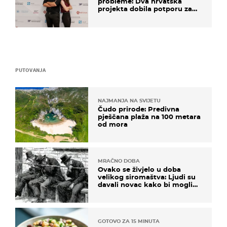
probleme: Dva hrvatska
projekta dobila potporu za
razvoj
PUTOVANJA
NAJMANJA NA SVIJETU
Čudo prirode: Predivna
pješčana plaža na 100 metara
od mora
MRAČNO DOBA
Ovako se živjelo u doba
velikog siromaštva: Ljudi su
davali novac kako bi mogli
spavati na konopcima
GOTOVO ZA 15 MINUTA