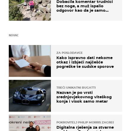
Dobacila komentar trudnici
bez noge, a muž ispalio
odgovor kao da je samo
čekao…
NOVAC
ZA POSLODAVCE
Kako ispravno dati nekome
otkaz i izbjeći najčešće
pogreške te sudske sporove
TREĆI UNIKATNI BUGATTI
Nazvan je po vrsti
srednjovjekovnog viteškog
konja i visok samo metar
POKROVITELJ PHILIP MORRIS ZAGREB
Digitalna rješenja za stvarne