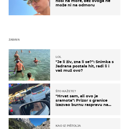
nosi na more, bez ovoga ne
može ni na odmoru
ZABAVA
LOL
"Je li živ, zna li se?": Snimka s
Jadrana postala hit, radi li i
vaš muž ovo?
ŠTO KAŽETE?
"Hrvat sam, ali ovo je
sramota": Prizor s granice
izazvao burnu raspravu na
društvenim mrežama
KAO IZ PIŠTOLJA