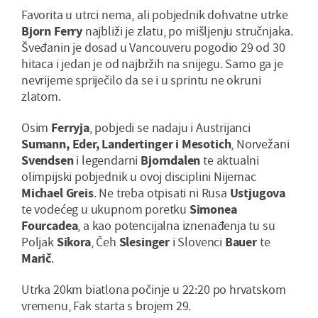
Favorita u utrci nema, ali pobjednik dohvatne utrke
Bjorn Ferry
najbliži je zlatu, po mišljenju stručnjaka.
Šveđanin je dosad u Vancouveru pogodio 29 od 30
hitaca i jedan je od najbržih na snijegu. Samo ga je
nevrijeme spriječilo da se i u sprintu ne okruni
zlatom.
Osim
Ferryja
, pobjedi se nadaju i Austrijanci
Sumann, Eder, Landertinger i Mesotich
, Norvežani
Svendsen
i legendarni
Bjorndalen
te aktualni
olimpijski pobjednik u ovoj disciplini Nijemac
Michael Greis
. Ne treba otpisati ni Rusa
Ustjugova
te vodećeg u ukupnom poretku
Simonea
Fourcadea
, a kao potencijalna iznenađenja tu su
Poljak
Sikora
, Čeh
Slesinger
i Slovenci
Bauer
te
Marič
.
Utrka 20km biatlona počinje u 22:20 po hrvatskom
vremenu, Fak starta s brojem 29.