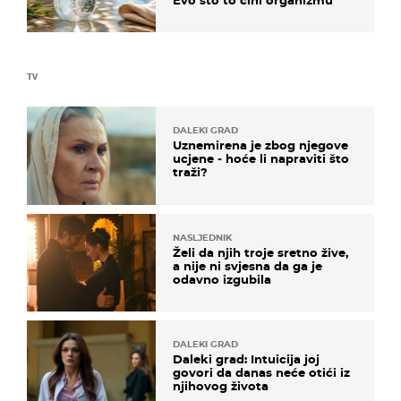
Evo što to čini organizmu
TV
DALEKI GRAD
Uznemirena je zbog njegove
ucjene - hoće li napraviti što
traži?
NASLJEDNIK
Želi da njih troje sretno žive,
a nije ni svjesna da ga je
odavno izgubila
DALEKI GRAD
Daleki grad: Intuicija joj
govori da danas neće otići iz
njihovog života