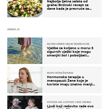
Najbolja ljetna salata od
graha: Brzinski recept za
dane kada je prevruće za
kuhanje
ZDRAVLJE
NAJSIGURNIJI OBLIK REKREACIJE
Vježbe za koljeno u moru: 5
sigurnih vježbi koje mogu
smanjiti bol i poboljšati
pokretljivost
NOVO ISTRAŽIVANJE
Hormonska terapija u
menopauzi: Žene koje je
koriste imaju znatno manji
rizik od ovoga
STUDIJA NA GOTOVO 1.900 OSOBA
Ljudi koji redovito rade ovo