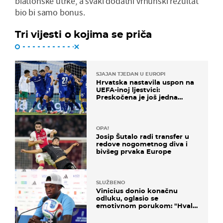
biatlonske utrke, a svaki dodatni vrhunski rezultat
bio bi samo bonus.
Tri vijesti o kojima se priča
SJAJAN TJEDAN U EUROPI
Hrvatska nastavila uspon na
UEFA-inoj ljestvici:
Preskočena je još jedna
država
OPA!
Josip Šutalo radi transfer u
redove nogometnog diva i
bivšeg prvaka Europe
SLUŽBENO
Vinicius donio konačnu
odluku, oglasio se
emotivnom porukom: "Hvala
vam svima"