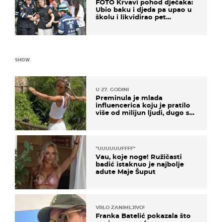
FOTO Krvavi pohod dječaka:
Ubio baku i djeda pa upao u
školu i likvidirao pet
nastavnika
SHOW
U 27. GODINI
Preminula je mlada
influencerica koju je pratilo
više od milijun ljudi, dugo se
borila s opakom bolešću
"UUUUUUFFFF"
Vau, koje noge! Ružičasti
badić istaknuo je najbolje
adute Maje Šuput
VRLO ZANIMLJIVO!
Franka Batelić pokazala što