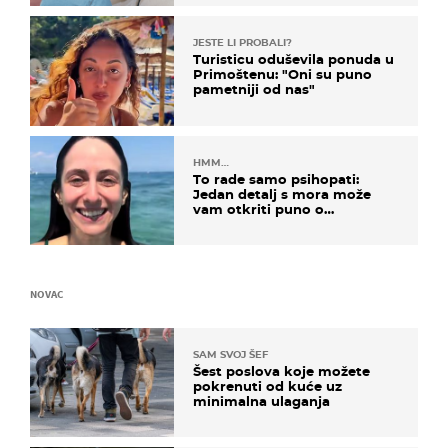
JESTE LI PROBALI?
Turisticu oduševila ponuda u
Primoštenu: "Oni su puno
pametniji od nas"
HMM…
To rade samo psihopati:
Jedan detalj s mora može
vam otkriti puno o
prijateljima
NOVAC
SAM SVOJ ŠEF
Šest poslova koje možete
pokrenuti od kuće uz
minimalna ulaganja