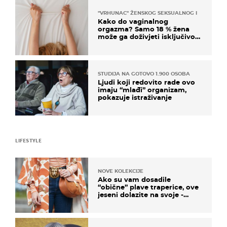
"VRHUNAC" ŽENSKOG SEKSUALNOG ISKUSTVA
Kako do vaginalnog
orgazma? Samo 18 % žena
može ga doživjeti isključivo
na ovaj način
STUDIJA NA GOTOVO 1.900 OSOBA
Ljudi koji redovito rade ovo
imaju “mlađi” organizam,
pokazuje istraživanje
LIFESTYLE
NOVE KOLEKCIJE
Ako su vam dosadile
“obične” plave traperice, ove
jeseni dolazite na svoje -
izdvajamo 15 hit modela