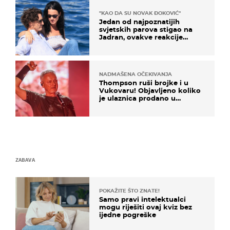
"KAO DA SU NOVAK ĐOKOVIĆ"
Jedan od najpoznatijih
svjetskih parova stigao na
Jadran, ovakve reakcije
vjerojatno nisu očekivali
NADMAŠENA OČEKIVANJA
Thompson ruši brojke i u
Vukovaru! Objavljeno koliko
je ulaznica prodano u
kratkom vremenu
ZABAVA
POKAŽITE ŠTO ZNATE!
Samo pravi intelektualci
mogu riješiti ovaj kviz bez
ijedne pogreške