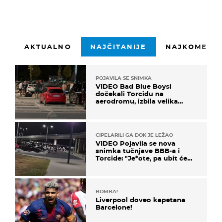
AKTUALNO
NAJČITANIJE
NAJKOMENTI
POJAVILA SE SNIMKA
VIDEO Bad Blue Boysi
dočekali Torcidu na
aerodromu, izbila velika
masovna tučnjava
CIPELARILI GA DOK JE LEŽAO
VIDEO Pojavila se nova
snimka tučnjave BBB-a i
Torcide: "Je*ote, pa ubit će
ga!"
BOMBA!
Liverpool doveo kapetana
Barcelone!