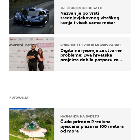
TREĆI UNIKATNI BUGATTI
Nazvan je po vrsti
srednjovjekovnog viteškog
konja i visok samo metar
POKROVITELJ PHILIP MORRIS ZAGREB
Digitalna rješenja za stvarne
probleme: Dva hrvatska
projekta dobila potporu za
razvoj
PUTOVANJA
NAJMANJA NA SVIJETU
Čudo prirode: Predivna
pješčana plaža na 100 metara
od mora