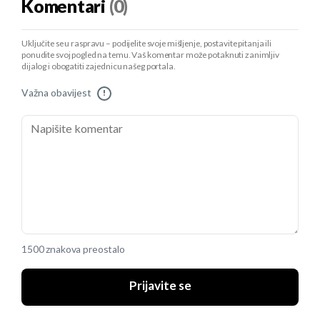
Komentari
(0)
Uključite se u raspravu – podijelite svoje mišljenje, postavite pitanja ili
ponudite svoj pogled na temu. Vaš komentar može potaknuti zanimljiv
dijalog i obogatiti zajednicu našeg portala.
Važna obavijest
!
1500 znakova preostalo
Prijavite se