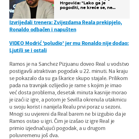
Hrgovića: "Lako ga je
pogoditi, ne kreće se, ne
koristi noge..."
Izvrijeđali trenera: Zvijezdama Reala prekipjelo,
Ronaldo odbačen i napušten
VIDEO Modrić 'poludio' jer mu Ronaldo nije dodao:
Ljutili se i ostali
Ramos je na Sanchez Pizjuanu doveo Real u vodstvo
postigavši atraktivan pogodak u 22. minuti. Na kraju
se pokazalo da su ga škarice skupo stajale. Prilikom
pada na travnjak ozlijedio je rame s kojim je imao
već dosta problema, desetak minuta kasnije morao
je izaći iz igre, a potom je Sevilla okrenula utakmicu
u svoju korist i nanijela Realu prvi poraz u sezoni.
Mnogi su uvjereni da Real barem ne bi izgubio da je
Ramos ostao u igri. Čim je izašao iz igre Real je
primio izjednačujući pogodak, a u drugom
poluvremenu još dva.