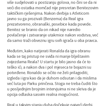
više sudjelovati u postizanju golova, no čini se da ni
veći dio ostatka momčad nije presretan Benitezovim
taktičkim rješenjima. Nakon derbija s Atleticom
javno su ga prozivali (Benzema) da Real igra
prezatvoreno, obranaški, posebice kada povede.
Benitez se branio da on nikad nije naredio
povlačenje i zatvaranje utakmice nakon vodstva, već
da samo traži obveznu igru svih igrača u oba pravca.
Međutim, kako natjerati Ronalda da igra obranu
kada se taj pristup ne sviđa ni manje blještavim
zvijezdama Reala? U startu je bilo jasno da će to
teško ići, a nakon dva i pol mjeseca te bojazni su
potvrđene. Ronaldo se očito ne želi prilagoditi,
izgleda i igra kao da je duhom odsutan i da mislima
već luta po Parku prinčeva. Stoga ne treba čuditi što
u posljednjim brojnim intervjuima ni ne skriva da je
opcija odlaska sasvim realna mogućnost.
Real u takvim stanju duha dočekuje najveći derbi.