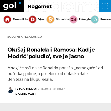
Nogome
Nogomet
Dnevnik.hr
Vijesti
Showbizz
Lifestyle
Putova
SUDBINSKI 'EL CLASICO'
Okršaj Ronalda i Ramosa: Kad je
Modrić 'poludio', sve je jasno
Mnogi će reći da se Ronaldo ponaša „nemoguće“ od
početka godine, a posebice od dolaska Rafe
Beniteza na klupu Reala.
IVICA MEDO
10.11.2015 @ 18:27
KOMENTARI