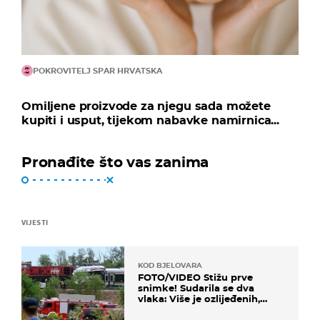
POKROVITELJ SPAR HRVATSKA
Omiljene proizvode za njegu sada možete
kupiti i usput, tijekom nabavke namirnica...
Pronađite što vas zanima
VIJESTI
KOD BJELOVARA
FOTO/VIDEO Stižu prve
snimke! Sudarila se dva
vlaka: Više je ozlijeđenih,
hitne službe na terenu