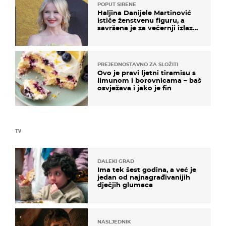
POPUT SIRENE
Haljina Danijele Martinović
ističe ženstvenu figuru, a
savršena je za večernji izlazak
na moru
PREJEDNOSTAVNO ZA SLOŽITI
Ovo je pravi ljetni tiramisu s
limunom i borovnicama – baš
osvježava i jako je fin
TV
DALEKI GRAD
Ima tek šest godina, a već je
jedan od najnagrađivanijih
dječjih glumaca
NASLJEDNIK