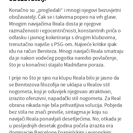
Konačno su „progledali“ i mnogi njegovi bezuvjetni
obožavatelji. Čak se i takvima popeo na vrh glave.
Mnogim navijačima Reala dosta je njegove
razmaženosti i egocentričnosti, konstantnih priča o
odlasku i javnog koketiranja s drugim klubovima,
trenutačno najviše s PSG-om. Najveće kritike ipak
idu na račun Beniteza. Mnogi navijači Reala smatraju
da je nakon vodećeg pogotka naredio povlačenje,
što je u konačnici stajalo Madriđane poraza.
I prije no što je sjeo na klupu Reala bilo je jasno da
se Benitezova filozofija ne uklapa u Realov stil
nogometa, koji je oduvijek njegovao atraktivan,
izrazito ofenzivni, napadački stil nogometa. Za Real
obrana nikada nije bila prihvatljiva solucija. Pobjeda
bez stila ne znači previše, sintagma je koju su
navijači Reala ponavljali desetljećima. No, otkada je
u posljednjih desetak godina počela izrazita era
dominacije Barcelone španjolskim i europskim