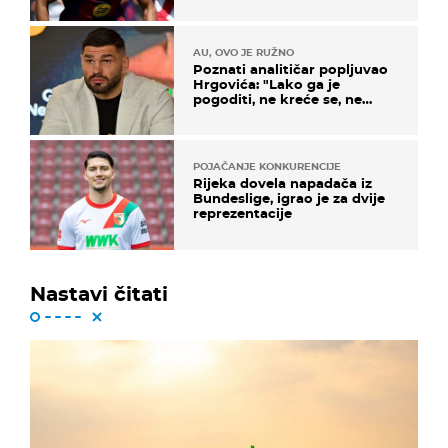
AU, OVO JE RUŽNO
Poznati analitičar popljuvao
Hrgovića: "Lako ga je
pogoditi, ne kreće se, ne
koristi noge..."
POJAČANJE KONKURENCIJE
Rijeka dovela napadača iz
Bundeslige, igrao je za dvije
reprezentacije
Nastavi čitati