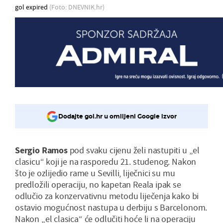
gol expired
(Foto: DNEVNIK.hr)
Dodajte gol.hr u omiljeni Google izvor
Sergio Ramos
pod svaku cijenu želi nastupiti u „el
clasicu“ koji je na rasporedu 21. studenog. Nakon
što je ozlijedio rame u Sevilli, liječnici su mu
predložili operaciju, no kapetan Reala ipak se
odlučio za konzervativnu metodu liječenja kako bi
ostavio mogućnost nastupa u derbiju s Barcelonom.
Nakon „el clasica“ će odlučiti hoće li na operaciju