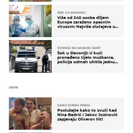
ŠIRE GA KOMARCI
Više od 240 osoba diljem
Europe zaraženo opasnim
virusom: Najviše slučajeva u
našem susjedstvu
SUMNJA NA NASILNU SMRT
Šok u Slavoniji: U kući
pronađeno tijelo muškarca,
policija odmah uhitila jednu
osobu
SHOW
SAMO DOBRA PISMA
Poslušajte kako to zvuči kad
Nina Badrić i Jakov Jozinović
zapjevaju Oliverov hit!