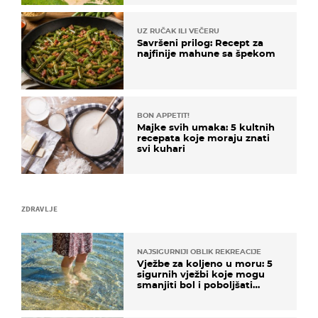
UZ RUČAK ILI VEČERU
Savršeni prilog: Recept za
najfinije mahune sa špekom
BON APPETIT!
Majke svih umaka: 5 kultnih
recepata koje moraju znati
svi kuhari
ZDRAVLJE
NAJSIGURNIJI OBLIK REKREACIJE
Vježbe za koljeno u moru: 5
sigurnih vježbi koje mogu
smanjiti bol i poboljšati
pokretljivost