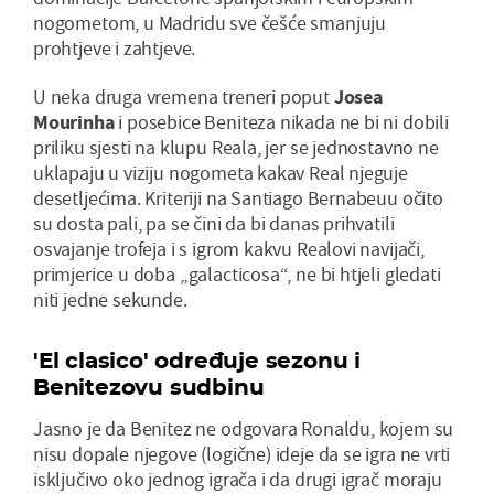
nogometom, u Madridu sve češće smanjuju
prohtjeve i zahtjeve.
U neka druga vremena treneri poput
Josea
Mourinha
i posebice Beniteza nikada ne bi ni dobili
priliku sjesti na klupu Reala, jer se jednostavno ne
uklapaju u viziju nogometa kakav Real njeguje
desetljećima. Kriteriji na Santiago Bernabeuu očito
su dosta pali, pa se čini da bi danas prihvatili
osvajanje trofeja i s igrom kakvu Realovi navijači,
primjerice u doba „galacticosa“, ne bi htjeli gledati
niti jedne sekunde.
'El clasico' određuje sezonu i
Benitezovu sudbinu
Jasno je da Benitez ne odgovara Ronaldu, kojem su
nisu dopale njegove (logične) ideje da se igra ne vrti
isključivo oko jednog igrača i da drugi igrač moraju