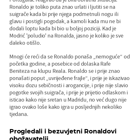
Ronaldo je toliko puta znao urlati i ljutiti se na
suigrače kada bi prije njega podmetnuli nogu ili
glavu i postigli pogodak, a kamoli kada mu ne bi
dodali loptu kada bi bio u boljoj poziciji. Kad je
Modrić 'poludio' na Ronalda, jasno je koliko je sve
daleko otišlo.
Mnogi će reći da se Ronaldo ponaša „nemoguće“ od
početka godine, a posebice od dolaska Rafe
Beniteza na klupu Reala. Ronaldo se i prije znao
ponašati poput „uvrijeđene frajle“, i prije je iskazivao
visoku dozu sebičnosti i arogancije, i prije nije slavio
pogotke svojih suigrača, i prije je prijetio odlaskom i
isticao kako nije sretan u Madridu, no već dugo nije
igrao ovako loše kako igra u posljednjih nekoliko
tjedana.
Progledali i bezuvjetni Ronaldovi
obožavatelji