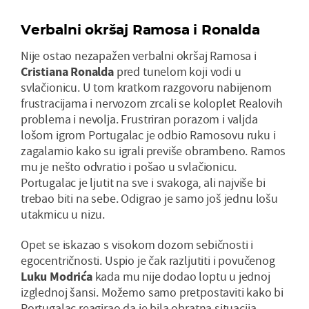
Verbalni okršaj Ramosa i Ronalda
Nije ostao nezapažen verbalni okršaj Ramosa i
Cristiana Ronalda
pred tunelom koji vodi u
svlačionicu. U tom kratkom razgovoru nabijenom
frustracijama i nervozom zrcali se koloplet Realovih
problema i nevolja. Frustriran porazom i valjda
lošom igrom Portugalac je odbio Ramosovu ruku i
zagalamio kako su igrali previše obrambeno. Ramos
mu je nešto odvratio i pošao u svlačionicu.
Portugalac je ljutit na sve i svakoga, ali najviše bi
trebao biti na sebe. Odigrao je samo još jednu lošu
utakmicu u nizu.
Opet se iskazao s visokom dozom sebičnosti i
egocentričnosti. Uspio je čak razljutiti i povučenog
Luku Modrića
kada mu nije dodao loptu u jednoj
izglednoj šansi. Možemo samo pretpostaviti kako bi
Portugalac reagirao da je bila obratna situacija.