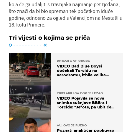
koja će ga udaljiti s travnjaka najmanje pet tjedana,
što znači da bi bio spreman tek početkom iduće
godine, odnosno za ogled s Valencijom na Mestalli u
18. kolu Primere.
Tri vijesti o kojima se priča
POJAVILA SE SNIMKA
VIDEO Bad Blue Boysi
dočekali Torcidu na
aerodromu, izbila velika
masovna tučnjava
CIPELARILI GA DOK JE LEŽAO
VIDEO Pojavila se nova
snimka tučnjave BBB-a i
Torcide: "Je*ote, pa ubit će
ga!"
AU, OVO JE RUŽNO
Poznati analitičar popljuvao