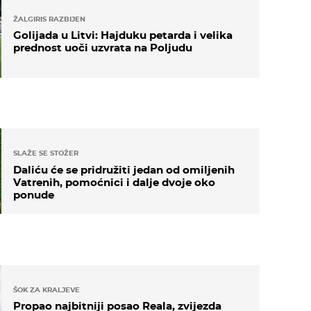
ŽALGIRIS RAZBIJEN
Golijada u Litvi: Hajduku petarda i velika
prednost uoči uzvrata na Poljudu
SLAŽE SE STOŽER
Daliću će se pridružiti jedan od omiljenih
Vatrenih, pomoćnici i dalje dvoje oko
ponude
ŠOK ZA KRALJEVE
Propao najbitniji posao Reala, zvijezda