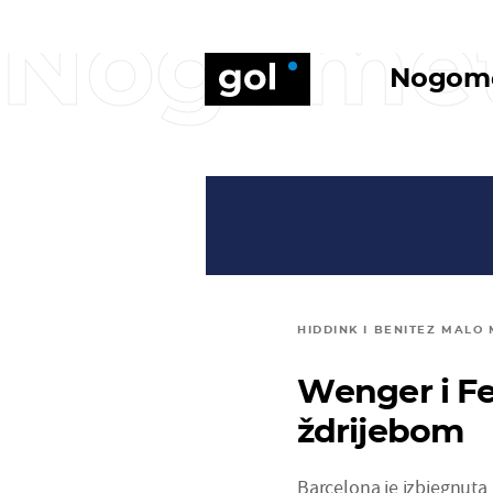
Nogome
Nogom
HIDDINK I BENITEZ MALO 
Wenger i Fe
ždrijebom
Barcelona je izbjegnuta