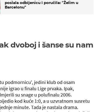
poslala odbijenicu i poručila: "Želim u
Barcelonu"
ežak dvoboj i šanse su nam
žutu podmornicu', jedini klub od osam
 nije igrao u finalu Lige prvaka. Ipak,
mjerili su snage u polufinalu 2006.
bijedio kod kuće 1:0, a u uzvratnom susretu
sljednje minute. Tada je nastala drama.