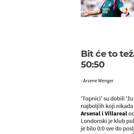
Bit će to t
50:50
- Arsene Wenger
'Topnici' su dobili '
najboljiih koji nikada
Arsenal i Villareal
od
Londonski je klub po
je bilo 0:0 sve do po