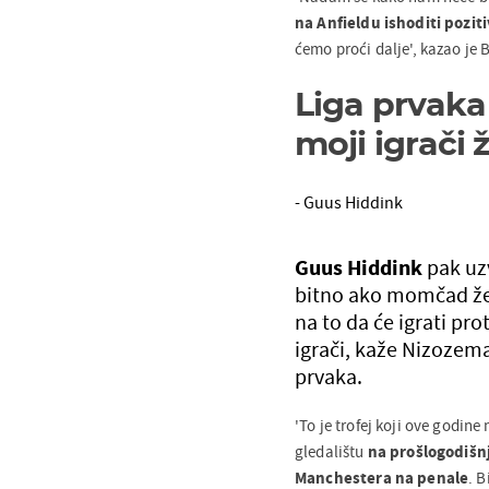
na Anfieldu ishoditi pozit
ćemo proći dalje', kazao je 
Liga prvaka 
moji igrači 
- Guus Hiddink
Guus Hiddink
pak uz
bitno ako momčad želi
na to da će igrati pro
igrači, kaže Nizozemac
prvaka.
'To je trofej koji ove godine
gledalištu
na prošlogodišnj
Manchestera na penale
. B