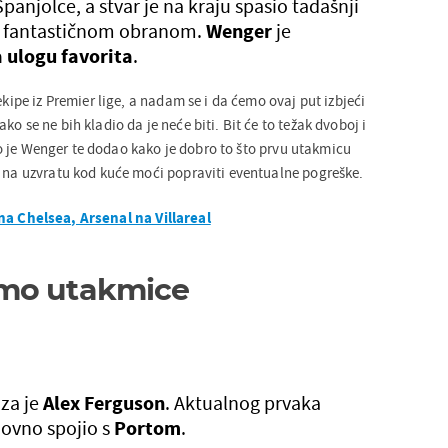
panjolce, a stvar je na kraju spasio tadašnji
 fantastičnom obranom.
Wenger
je
a ulogu favorita
.
ekipe iz Premier lige, a nadam se i da ćemo ovaj put izbjeći
o se ne bih kladio da je neće biti. Bit će to težak dvoboj i
ao je Wenger te dodao kako je dobro to što prvu utakmicu
a na uzvratu kod kuće moći popraviti eventualne pogreške.
na Chelsea, Arsenal na Villareal
mo utakmice
uza je
Alex Ferguson
. Aktualnog prvaka
novno spojio s
Portom
.