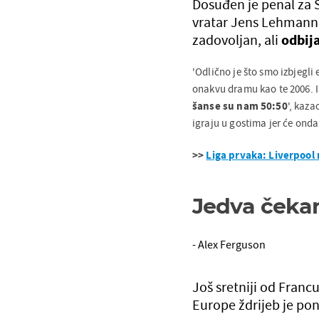
Dosuđen je penal za Š
vratar Jens Lehmann
zadovoljan, ali
odbij
'Odlično je što smo izbjegli 
onakvu dramu kao te 2006. Iak
šanse su nam 50:50
', kaz
igraju u gostima jer će ond
>>
Liga prvaka: Liverpool 
Jedva čeka
- Alex Ferguson
Još sretniji od Franc
Europe ždrijeb je po