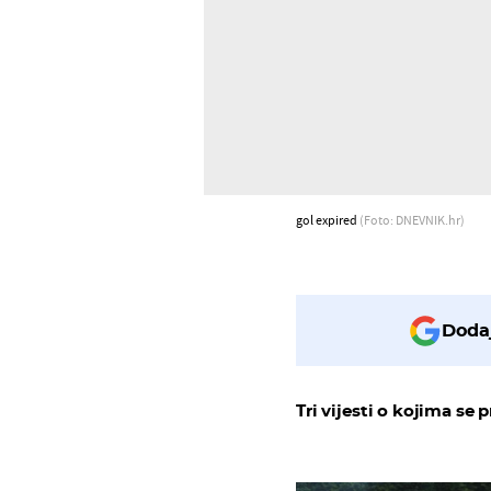
gol expired
(Foto: DNEVNIK.hr)
Dodaj
Tri vijesti o kojima se p