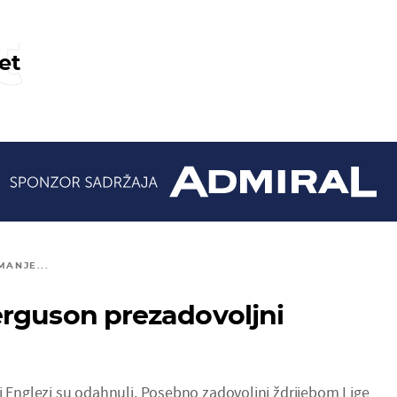
t
et
MANJE...
rguson prezadovoljni
 i Englezi su odahnuli. Posebno zadovoljni ždrijebom Lige