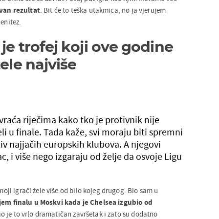
ivan rezultat
. Bit će to teška utakmica, no ja vjerujem
Benitez.
je trofej koji ove godine
žele najviše
vraća riječima kako tko je protivnik nije
 u finale. Tada kaže, svi moraju biti spremni
tiv najjačih europskih klubova. A njegovi
, i više nego izgaraju od želje da osvoje Ligu
 moji igrači žele više od bilo kojeg drugog. Bio sam u
em finalu u Moskvi kada je Chelsea izgubio od
io je to vrlo dramatičan završetak i zato su dodatno