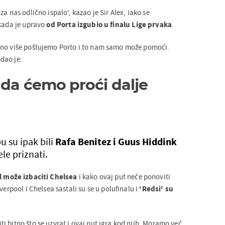
a nas odlično ispalo', kazao je Sir Alex, iako se
 kada je upravo
od Porta izgubio u finalu Lige prvaka
.
uno više poštujemo Porto i to nam samo može pomoći.
dao je.
 da ćemo proći dalje
u su ipak bili
Rafa Benitez i Guus Hiddink
le priznati.
l može izbaciti Chelsea
i kako ovaj put neće ponoviti
verpool i Chelsea sastali su se u polufinalu i
'Redsi' su
 bitno što se uzvrat i ovaj put igra kod njih. Moramo već