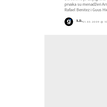
prvaka su menadžeri Arse
Rafael Benitez i Guus Hi
S.D.
21.03.2009 @ 1