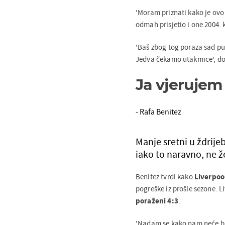
'Moram priznati kako je ovo z
odmah prisjetio i one 2004.
'Baš zbog tog poraza sad p
Jedva čekamo utakmice', do
Ja vjerujem
- Rafa Benitez
Manje sretni u ždrijeb
iako to naravno, ne že
Benitez tvrdi kako
Liverpoo
pogreške iz prošle sezone. Li
poraženi 4:3
.
'Nadam se kako nam neće biti