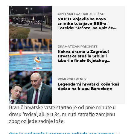
CIPELARILI GA DOK JE LEŽAO
VIDEO Pojavila se nova
snimka tučnjave BBB-a i
Torcide: "Je*ote, pa ubit će
ga!"
DRAMATIČAN PREOKRET
Kakva drama u Zagrebu!
Hrvatska srušila Srbiju i
izborila finale Svjetskog
prvenstva
POMOĆNI TRENER
Legendarni hrvatski košarkaš
došao na klupu Barcelone
Branič hrvatske vrste startao je od prve minute u
dresu 'redsa', ali je u 34. minuti zatražio zamjenu
zbog ozljede zadnje lože.