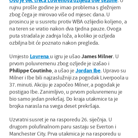
Ovo je već treća Lovrenova ozljeda ove sezone
. U
rujnu prošle godine je imao problema s gležnjem
zbog čega je mirovao više od mjesec dana. U
prosincu je u susretu protiv WBA ozlijedio koljeno, a
na teren se vratio nakon dva tjedna pauze. Ovoga
puta stradala je zadnja loža, a koliko je ozljeda
ozbiljna bit će poznato nakon pregleda.
Umjesto
Lovrena
u igru je ušao
James Milner
. U
prvom poluvremenu zbog ozljede je izašao i
Philippe Coutinho
, a ušao je
Jordan Ibe
. Upravo su
Milner i Ibe bili najzaslužniji za pogodak Liverpoola u
37. minuti. Akciju je započeo Milner, a pogodak je
postigao Ibe. Zanimljivo, u prvom poluvremenu je
bio samo jedan prekršaj. Do kraja utakmice ta je
brojka narasla na svega deset prekršaja.
Uzvratni susret je na rasporedu 26. siječnja. U
drugom polufinalnom paru sastaju se Everton i
Manchester City. Prva utakmica je na rasporedu u