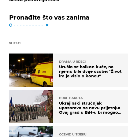
Pronađite što vas zanima
VIJESTI
DRAMA U RIJECI
Urušio se balkon kuće, na
njemu bile dvije osobe: "Život
im je visio o koncu"
BURE BARUTA
Ukrajinski stručnjak
upozorava na novu prijetnju:
Ovaj grad u BiH-u bi mogao
biti žarište
OČEVID U TIJEKU