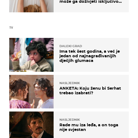
može ga doživjeti isključivo
na ovaj način
TV
DALEKI GRAD
Ima tek šest godina, a već je
jedan od najnagrađivanijih
dječjih glumaca
NASLJEDNIK
ANKETA: Koju ženu bi Serhat
trebao izabrati?
NASLJEDNIK
Rade mu iza leđa, a on toga
nije svjestan