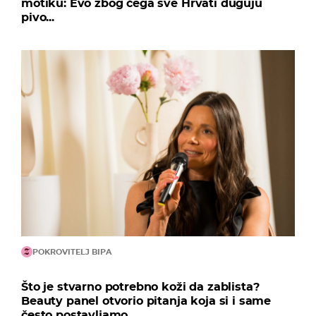
motiku: Evo zbog čega sve Hrvati duguju
pivo...
POKROVITELJ BIPA
Što je stvarno potrebno koži da zablista?
Beauty panel otvorio pitanja koja si i same
često postavljamo...