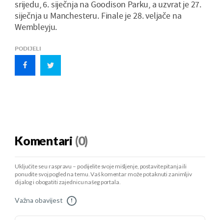
srijedu, 6. siječnja na Goodison Parku, a uzvrat je 27.
siječnja u Manchesteru. Finale je 28. veljače na
Wembleyju.
PODIJELI
Komentari
(0)
Uključite se u raspravu – podijelite svoje mišljenje, postavite pitanja ili
ponudite svoj pogled na temu. Vaš komentar može potaknuti zanimljiv
dijalog i obogatiti zajednicu našeg portala.
Važna obavijest
!