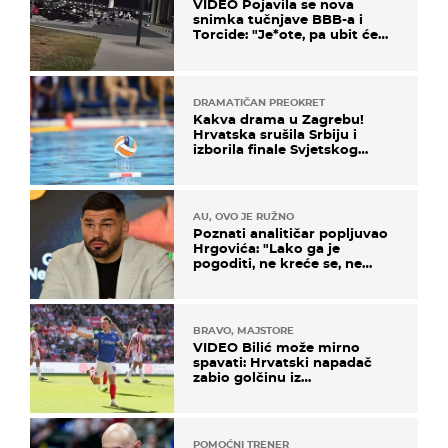
VIDEO Pojavila se nova
snimka tučnjave BBB-a i
Torcide: "Je*ote, pa ubit će
ga!"
DRAMATIČAN PREOKRET
Kakva drama u Zagrebu!
Hrvatska srušila Srbiju i
izborila finale Svjetskog
prvenstva
AU, OVO JE RUŽNO
Poznati analitičar popljuvao
Hrgovića: "Lako ga je
pogoditi, ne kreće se, ne
koristi noge..."
BRAVO, MAJSTORE
VIDEO Bilić može mirno
spavati: Hrvatski napadač
zabio golčinu iz
dalekometnog voleja, ali je
ispao iz Carabao Cupa
POMOĆNI TRENER