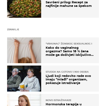
Savršeni prilog: Recept za
najfinije mahune sa špekom
ZDRAVLJE
"VRHUNAC" ŽENSKOG SEKSUALNOG ISKUSTVA
Kako do vaginalnog
orgazma? Samo 18 % žena
može ga doživjeti isključivo
na ovaj način
STUDIJA NA GOTOVO 1.900 OSOBA
Ljudi koji redovito rade ovo
imaju “mlađi” organizam,
pokazuje istraživanje
NOVO ISTRAŽIVANJE
Hormonska terapija u