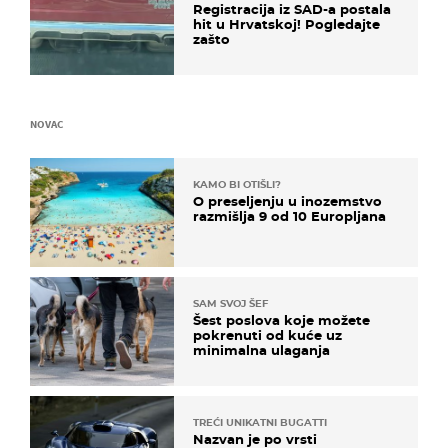
Registracija iz SAD-a postala
hit u Hrvatskoj! Pogledajte
zašto
NOVAC
KAMO BI OTIŠLI?
O preseljenju u inozemstvo
razmišlja 9 od 10 Europljana
SAM SVOJ ŠEF
Šest poslova koje možete
pokrenuti od kuće uz
minimalna ulaganja
TREĆI UNIKATNI BUGATTI
Nazvan je po vrsti