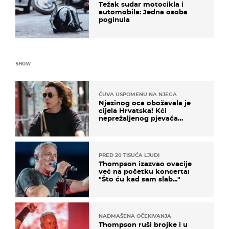
Težak sudar motocikla i
automobila: Jedna osoba
poginula
SHOW
ČUVA USPOMENU NA NJEGA
Njezinog oca obožavala je
cijela Hrvatska! Kći
neprežaljenog pjevača
projurila špicom na dva
kotača
PRED 20 TISUĆA LJUDI
Thompson izazvao ovacije
već na početku koncerta:
"Što ću kad sam slab..."
NADMAŠENA OČEKIVANJA
Thompson ruši brojke i u