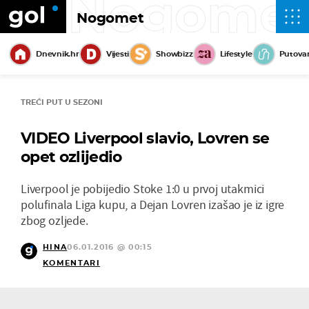
Nogome
Nogomet
Dnevnik.hr
Vijesti
Showbizz
Lifestyle
Putova
TREĆI PUT U SEZONI
VIDEO Liverpool slavio, Lovren se
opet ozlijedio
Liverpool je pobijedio Stoke 1:0 u prvoj utakmici
polufinala Liga kupu, a Dejan Lovren izašao je iz igre
zbog ozljede.
HINA
06.01.2016 @ 00:15
KOMENTARI