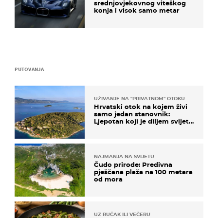
srednjovjekovnog viteškog
konja i visok samo metar
PUTOVANJA
UŽIVANJE NA "PRIVATNOM" OTOKU
Hrvatski otok na kojem živi
samo jedan stanovnik:
Ljepotan koji je diljem svijeta
poznat po svojem "bijelom
zlatu"
NAJMANJA NA SVIJETU
Čudo prirode: Predivna
pješčana plaža na 100 metara
od mora
UZ RUČAK ILI VEČERU