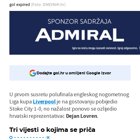
gol expired
(Foto: DNEVNIK.hr)
Dodajte gol.hr u omiljeni Google izvor
U prvom susretu polufinala engleskog nogometnog
Liga kupa
Liverpool
je na gostovanju pobijedio
Stoke City 1-0, no nažalost ponovo se ozlijedio
hrvatski reprezentativac
Dejan Lovren
.
Tri vijesti o kojima se priča