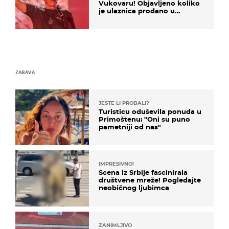
Vukovaru! Objavljeno koliko
je ulaznica prodano u
kratkom vremenu
ZABAVA
JESTE LI PROBALI?
Turisticu oduševila ponuda u
Primoštenu: "Oni su puno
pametniji od nas"
IMPRESIVNO!
Scena iz Srbije fascinirala
društvene mreže! Pogledajte
neobičnog ljubimca
ZANIMLJIVO