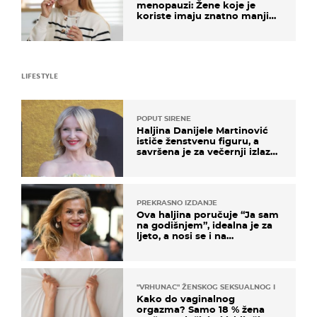
menopauzi: Žene koje je
koriste imaju znatno manji
rizik od ovoga
LIFESTYLE
POPUT SIRENE
Haljina Danijele Martinović
ističe ženstvenu figuru, a
savršena je za večernji izlazak
na moru
PREKRASNO IZDANJE
Ova haljina poručuje “Ja sam
na godišnjem”, idealna je za
ljeto, a nosi se i na
zagrebačkoj špici
"VRHUNAC" ŽENSKOG SEKSUALNOG ISKUSTVA
Kako do vaginalnog
orgazma? Samo 18 % žena