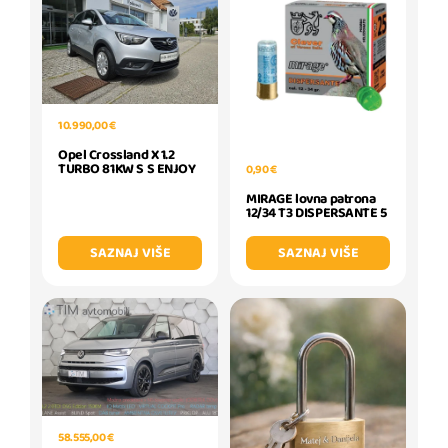
10.990,00 €
Opel Crossland X 1.2
TURBO 81KW S S ENJOY
0,90 €
MIRAGE lovna patrona
12/34 T3 DISPERSANTE 5
SAZNAJ VIŠE
SAZNAJ VIŠE
58.555,00 €