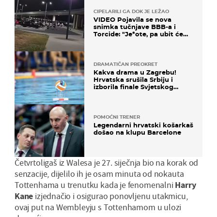
CIPELARILI GA DOK JE LEŽAO
VIDEO Pojavila se nova
snimka tučnjave BBB-a i
Torcide: "Je*ote, pa ubit će
ga!"
DRAMATIČAN PREOKRET
Kakva drama u Zagrebu!
Hrvatska srušila Srbiju i
izborila finale Svjetskog
prvenstva
POMOĆNI TRENER
Legendarni hrvatski košarkaš
došao na klupu Barcelone
Četvrtoligaš iz Walesa je 27. siječnja bio na korak od
senzacije, dijelilo ih je osam minuta od nokauta
Tottenhama u trenutku kada je fenomenalni
Harry
Kane
izjednačio i osigurao ponovljenu utakmicu,
ovaj put na Wembleyju s Tottenhamom u ulozi