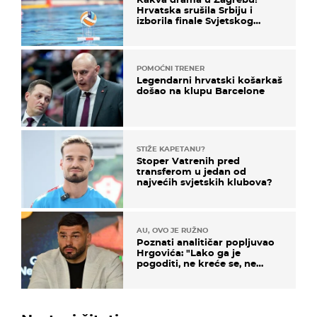
Hrvatska srušila Srbiju i
izborila finale Svjetskog
prvenstva
POMOĆNI TRENER
Legendarni hrvatski košarkaš
došao na klupu Barcelone
STIŽE KAPETANU?
Stoper Vatrenih pred
transferom u jedan od
najvećih svjetskih klubova?
AU, OVO JE RUŽNO
Poznati analitičar popljuvao
Hrgovića: "Lako ga je
pogoditi, ne kreće se, ne
koristi noge..."