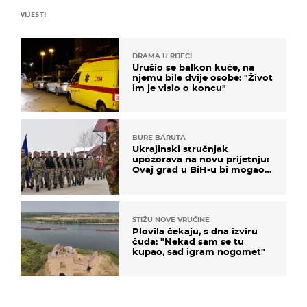
VIJESTI
DRAMA U RIJECI
Urušio se balkon kuće, na
njemu bile dvije osobe: "Život
im je visio o koncu"
BURE BARUTA
Ukrajinski stručnjak
upozorava na novu prijetnju:
Ovaj grad u BiH-u bi mogao
biti žarište
STIŽU NOVE VRUĆINE
Plovila čekaju, s dna izviru
čuda: "Nekad sam se tu
kupao, sad igram nogomet"