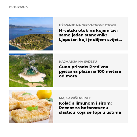
PUTOVANJA
UŽIVANJE NA "PRIVATNOM" OTOKU
Hrvatski otok na kojem živi
samo jedan stanovnik:
Ljepotan koji je diljem svijeta
poznat po svojem "bijelom
zlatu"
NAJMANJA NA SVIJETU
Čudo prirode: Predivna
pješčana plaža na 100 metara
od mora
MA, SAVRŠENSTVO!
Kolač s limunom i sirom:
Recept za božanstvenu
slasticu koja se topi u ustima