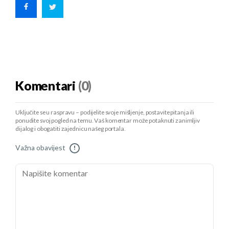
Komentari
(0)
Uključite se u raspravu – podijelite svoje mišljenje, postavite pitanja ili
ponudite svoj pogled na temu. Vaš komentar može potaknuti zanimljiv
dijalog i obogatiti zajednicu našeg portala.
Važna obavijest
!