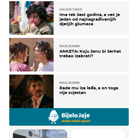
DALEKI GRAD
Ima tek šest godina, a već je
jedan od najnagrađivanijih
dječjih glumaca
NASLJEDNIK
ANKETA: Koju ženu bi Serhat
trebao izabrati?
NASLJEDNIK
Rade mu iza leđa, a on toga
nije svjestan