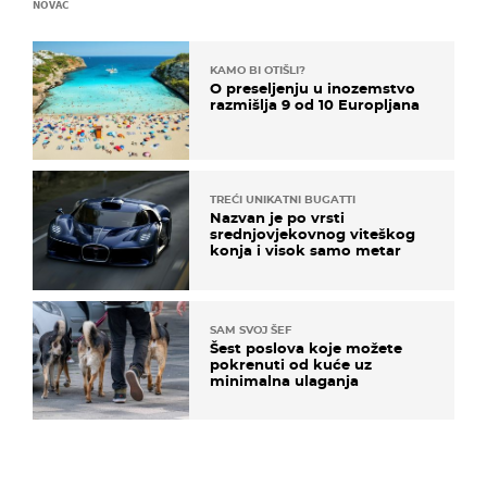
NOVAC
KAMO BI OTIŠLI?
O preseljenju u inozemstvo
razmišlja 9 od 10 Europljana
TREĆI UNIKATNI BUGATTI
Nazvan je po vrsti
srednjovjekovnog viteškog
konja i visok samo metar
SAM SVOJ ŠEF
Šest poslova koje možete
pokrenuti od kuće uz
minimalna ulaganja