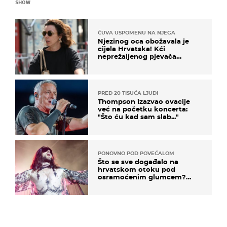
SHOW
ČUVA USPOMENU NA NJEGA
Njezinog oca obožavala je
cijela Hrvatska! Kći
neprežaljenog pjevača
projurila špicom na dva
kotača
PRED 20 TISUĆA LJUDI
Thompson izazvao ovacije
već na početku koncerta:
"Što ću kad sam slab..."
PONOVNO POD POVEĆALOM
Što se sve događalo na
hrvatskom otoku pod
osramoćenim glumcem?
Bizarni prizori i danas
izazivaju nevjericu