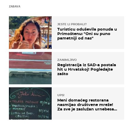
ZABAVA
JESTE LI PROBALI?
Turisticu oduševila ponuda u
Primoštenu: "Oni su puno
pametniji od nas"
ZANIMLJIVO
Registracija iz SAD-a postala
hit u Hrvatskoj! Pogledajte
zašto
UPS!
Meni domaćeg restorana
nasmijao društvene mreže!
Za sve je zaslužan urnebesan
naziv jela