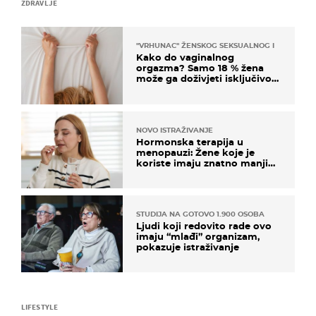
ZDRAVLJE
"VRHUNAC" ŽENSKOG SEKSUALNOG ISKUSTVA
Kako do vaginalnog
orgazma? Samo 18 % žena
može ga doživjeti isključivo
na ovaj način
NOVO ISTRAŽIVANJE
Hormonska terapija u
menopauzi: Žene koje je
koriste imaju znatno manji
rizik od ovoga
STUDIJA NA GOTOVO 1.900 OSOBA
Ljudi koji redovito rade ovo
imaju “mlađi” organizam,
pokazuje istraživanje
LIFESTYLE