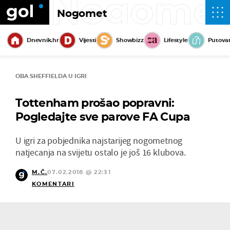
Nogome
Nogomet
Dnevnik.hr
Vijesti
Showbizz
Lifestyle
Putova
OBA SHEFFIELDA U IGRI
Tottenham prošao popravni:
Pogledajte sve parove FA Cupa
U igri za pobjednika najstarijeg nogometnog
natjecanja na svijetu ostalo je još 16 klubova.
M.Č.
07.02.2018 @ 22:31
KOMENTARI