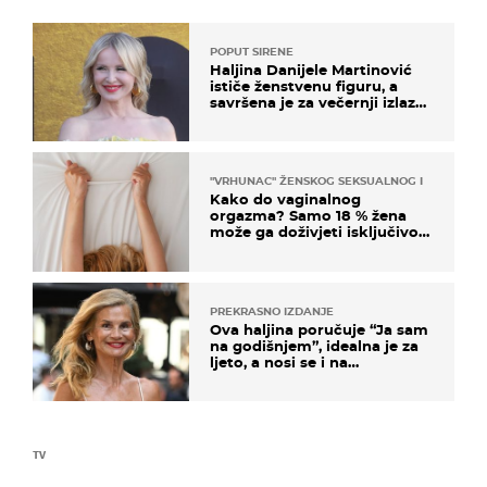
POPUT SIRENE
Haljina Danijele Martinović
ističe ženstvenu figuru, a
savršena je za večernji izlazak
na moru
"VRHUNAC" ŽENSKOG SEKSUALNOG ISKUSTVA
Kako do vaginalnog
orgazma? Samo 18 % žena
može ga doživjeti isključivo
na ovaj način
PREKRASNO IZDANJE
Ova haljina poručuje “Ja sam
na godišnjem”, idealna je za
ljeto, a nosi se i na
zagrebačkoj špici
TV