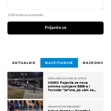
1500 znakova preostalo
Prijavite se
AKTUALNO
NAJČITANIJE
NAJKOMENTI
CIPELARILI GA DOK JE LEŽAO
VIDEO Pojavila se nova
snimka tučnjave BBB-a i
Torcide: "Je*ote, pa ubit će
ga!"
DRAMATIČAN PREOKRET
Kakva drama u Zagrebu!