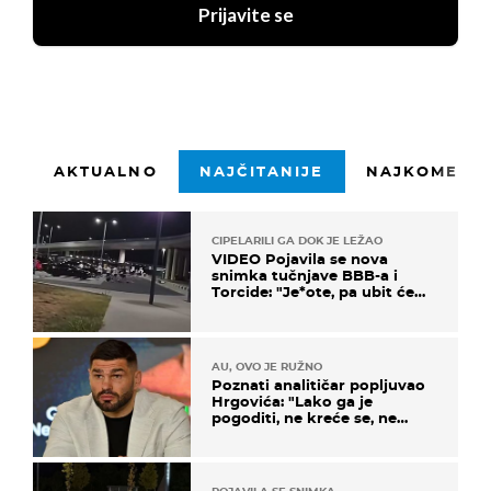
Prijavite se
AKTUALNO
NAJČITANIJE
NAJKOMENTI
CIPELARILI GA DOK JE LEŽAO
VIDEO Pojavila se nova
snimka tučnjave BBB-a i
Torcide: "Je*ote, pa ubit će
ga!"
AU, OVO JE RUŽNO
Poznati analitičar popljuvao
Hrgovića: "Lako ga je
pogoditi, ne kreće se, ne
koristi noge..."