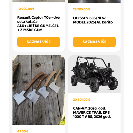
10.990,00 €
23.200,00 €
Renault Captur TCe - dva
ODISSEY 635 (NEW
seta kotača
MODEL 2025) AL korito
ALU+LJETNE GUME, ČEL
+ ZIMSKE GUM
SAZNAJ VIŠE
SAZNAJ VIŠE
20.901,00 €
CAN-AM 2026. god.
MAVERICK TRAIL DPS
1000 T ABS, 2026 god.
65,00 €