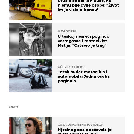
Urušio se balkon kuće, na
njemu bile dvije osobe: "Život
im je visio o koncu"
U ZAGORJU
U teškoj nesreći poginuo
vatrogasac i motociklst
Matija: "Ostavio je trag"
OČEVID U TIJEKU
Težak sudar motocikla i
automobila: Jedna osoba
poginula
SHOW
ČUVA USPOMENU NA NJEGA
Njezinog oca obožavala je
cijela Hrvatska! Kći