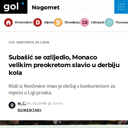
Nogome
Nogomet
Dnevnik.hr
Vijesti
Showbizz
Lifestyle
Putova
GOL SANTINIJA ZA CAEN
Subašić se ozlijedio, Monaco
velikim preokretom slavio u derbiju
kola
Klub iz Kneževine imao je okršaj s konkurentom za
mjesto u Ligi prvaka.
M.Č.
04.02.2018 @ 22:54
KOMENTARI