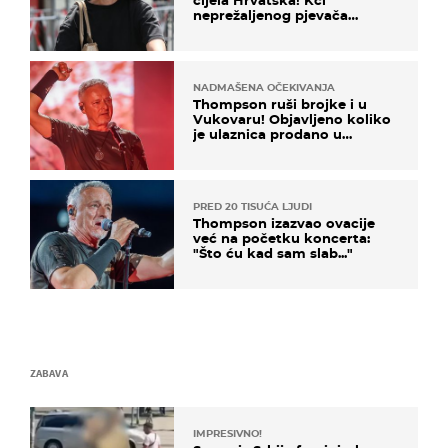
neprežaljenog pjevača
projurila špicom na dva
kotača
NADMAŠENA OČEKIVANJA
Thompson ruši brojke i u
Vukovaru! Objavljeno koliko
je ulaznica prodano u
kratkom vremenu
PRED 20 TISUĆA LJUDI
Thompson izazvao ovacije
već na početku koncerta:
"Što ću kad sam slab..."
ZABAVA
IMPRESIVNO!