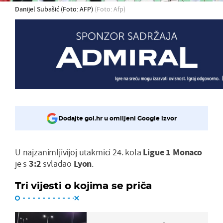
Danijel Subašić (Foto: AFP)
(Foto: Afp)
Dodajte gol.hr u omiljeni Google izvor
U najzanimljivijoj utakmici 24. kola
Ligue 1
Monaco
je s
3:2
svladao
Lyon
.
Tri vijesti o kojima se priča