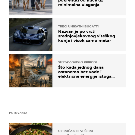
minimalna ulaganja
TREĆI UNIKATNI BUGATTI
Nazvan je po vrsti
srednjovjekovnog viteškog
konja i visok samo metar
SUSTAV OVISI O PRIRODI
Što kada jednog dana
ostanemo bez vode i
električne energije istoga
dana?
PUTOVANJA
UZ RUČAK ILI VEČERU