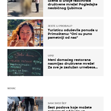
Scena iz Srbije fascinirala
društvene mreže! Pogledajte
neobičnog ljubimca
JESTE LI PROBALI?
Turisticu oduševila ponuda u
Primoštenu: "Oni su puno
pametniji od nas"
UPS!
Meni domaćeg restorana
nasmijao društvene mreže!
Za sve je zaslužan urnebesan
naziv jela
NOVAC
SAM SVOJ ŠEF
Šest poslova koje možete
pokrenuti od kuće uz