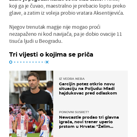
koji ga je čuvao, maestralno je prebacio loptu preko
glave, a zatim iz voleja probio vratara Aksentijevića.
Njegov trenutak magije nije mogao proći
nezapaženo ni kod navijača, pa je dobio ovacije 11
tisuća ljudi u Beogradu.
Tri vijesti o kojima se priča
IZ VEDRA NEBA
Garcijin potez otkrio novu
situaciju na Poljudu: Mladi
hajdukovac pred odlaskom
PONOVNI SUSRET?
Newcastle prodao tri glavna
igrača, novi trener uperio
prstom u Hrvata: "Želim
njega!"