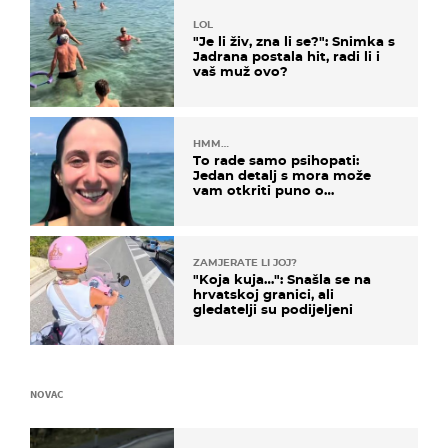
LOL
"Je li živ, zna li se?": Snimka s
Jadrana postala hit, radi li i
vaš muž ovo?
HMM…
To rade samo psihopati:
Jedan detalj s mora može
vam otkriti puno o
prijateljima
ZAMJERATE LI JOJ?
"Koja kuja…": Snašla se na
hrvatskoj granici, ali
gledatelji su podijeljeni
NOVAC