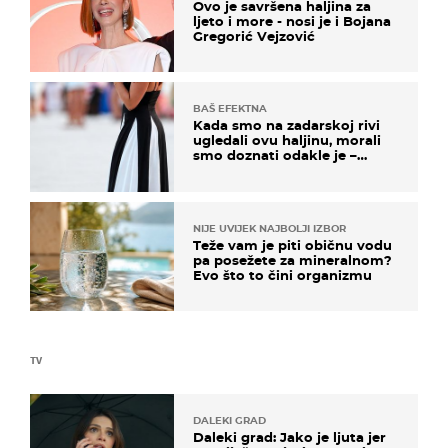
Ovo je savršena haljina za
ljeto i more - nosi je i Bojana
Gregorić Vejzović
BAŠ EFEKTNA
Kada smo na zadarskoj rivi
ugledali ovu haljinu, morali
smo doznati odakle je –
košta samo 18 eura
NIJE UVIJEK NAJBOLJI IZBOR
Teže vam je piti običnu vodu
pa posežete za mineralnom?
Evo što to čini organizmu
TV
DALEKI GRAD
Daleki grad: Jako je ljuta jer