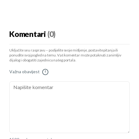
Komentari
(0)
Uključite se u raspravu – podijelite svoje mišljenje, postavite pitanja ili
ponudite svoj pogled na temu. Vaš komentar može potaknuti zanimljiv
dijalog i obogatiti zajednicu našeg portala.
Važna obavijest
!