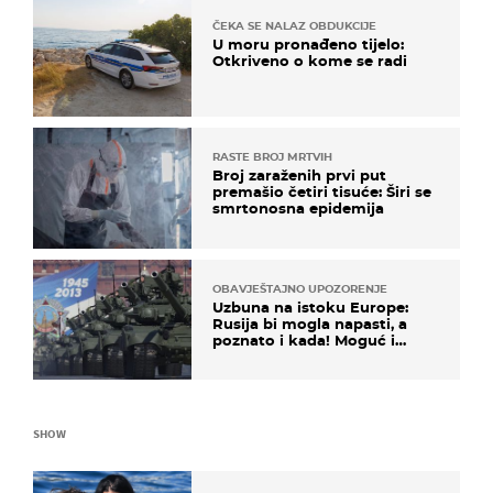
ČEKA SE NALAZ OBDUKCIJE
U moru pronađeno tijelo:
Otkriveno o kome se radi
RASTE BROJ MRTVIH
Broj zaraženih prvi put
premašio četiri tisuće: Širi se
smrtonosna epidemija
OBAVJEŠTAJNO UPOZORENJE
Uzbuna na istoku Europe:
Rusija bi mogla napasti, a
poznato i kada! Moguć i
kopneni upad u članicu
NATO-a
SHOW