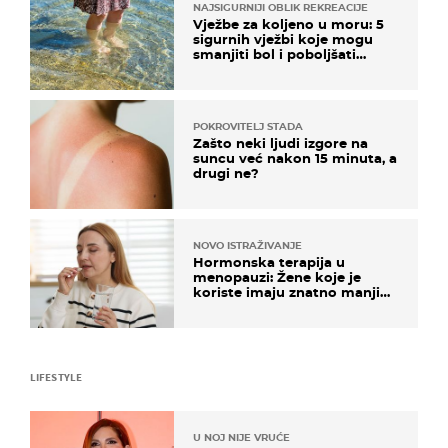
NAJSIGURNIJI OBLIK REKREACIJE
Vježbe za koljeno u moru: 5
sigurnih vježbi koje mogu
smanjiti bol i poboljšati
pokretljivost
POKROVITELJ STADA
Zašto neki ljudi izgore na
suncu već nakon 15 minuta, a
drugi ne?
NOVO ISTRAŽIVANJE
Hormonska terapija u
menopauzi: Žene koje je
koriste imaju znatno manji
rizik od ovoga
LIFESTYLE
U NOJ NIJE VRUĆE