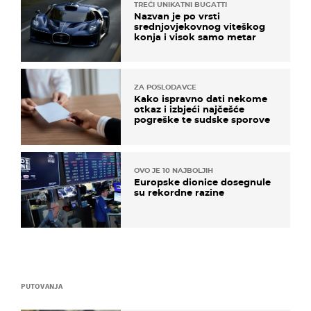
TREĆI UNIKATNI BUGATTI
Nazvan je po vrsti
srednjovjekovnog viteškog
konja i visok samo metar
ZA POSLODAVCE
Kako ispravno dati nekome
otkaz i izbjeći najčešće
pogreške te sudske sporove
OVO JE 10 NAJBOLJIH
Europske dionice dosegnule
su rekordne razine
PUTOVANJA