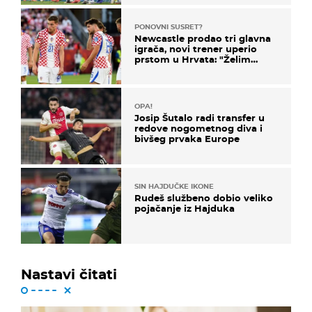
PONOVNI SUSRET?
Newcastle prodao tri glavna
igrača, novi trener uperio
prstom u Hrvata: "Želim
njega!"
OPA!
Josip Šutalo radi transfer u
redove nogometnog diva i
bivšeg prvaka Europe
SIN HAJDUČKE IKONE
Rudeš službeno dobio veliko
pojačanje iz Hajduka
Nastavi čitati