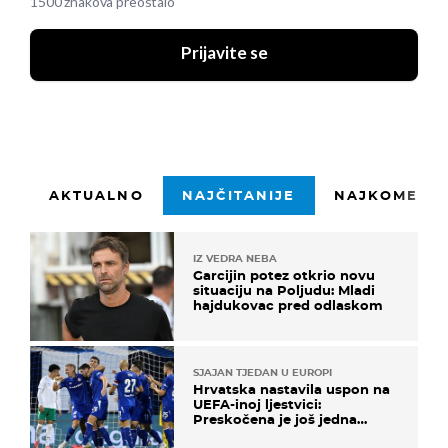
1500 znakova preostalo
Prijavite se
AKTUALNO
NAJČITANIJE
NAJKOMENTI
IZ VEDRA NEBA
Garcijin potez otkrio novu
situaciju na Poljudu: Mladi
hajdukovac pred odlaskom
SJAJAN TJEDAN U EUROPI
Hrvatska nastavila uspon na
UEFA-inoj ljestvici:
Preskočena je još jedna
država