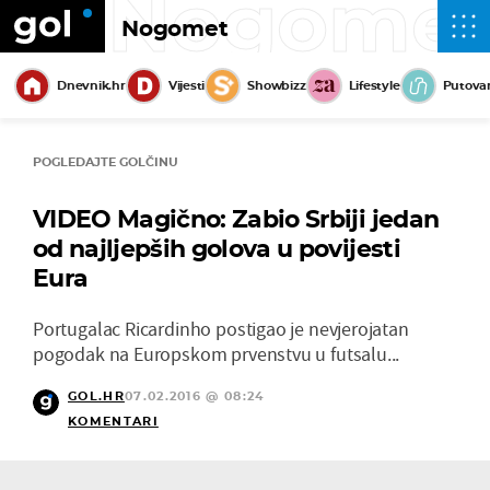
Nogome
Nogomet
Dnevnik.hr
Vijesti
Showbizz
Lifestyle
Putova
POGLEDAJTE GOLČINU
VIDEO Magično: Zabio Srbiji jedan
od najljepših golova u povijesti
Eura
Portugalac Ricardinho postigao je nevjerojatan
pogodak na Europskom prvenstvu u futsalu...
GOL.HR
07.02.2016 @ 08:24
KOMENTARI