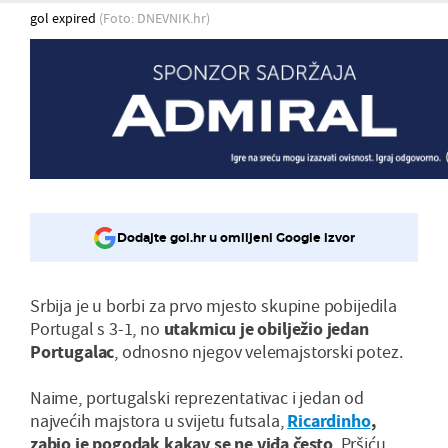
gol expired
(Foto: DNEVNIK.hr)
Dodajte gol.hr u omiljeni Google izvor
Srbija je u borbi za prvo mjesto skupine pobijedila
Portugal s 3-1, no
utakmicu je obilježio jedan
Portugalac
, odnosno njegov velemajstorski potez.
Naime, portugalski reprezentativac i jedan od
najvećih majstora u svijetu futsala,
Ricardinho
,
zabio je pogodak kakav se ne viđa često
. Pršiću,