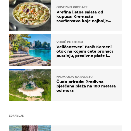
OBVEZNO PROBATI!
Prefina ljetna salata od
kupusa: Kremasto
savršenstvo koje najbolje
paše uz pečeno meso
VODIČ PO OTOKU
Veličanstveni Brač: Kameni
otok na kojem ćete pronaći
pustinju, predivne plaže i
uzbudljivu hranu
NAJMANJA NA SVIJETU
Čudo prirode: Predivna
pješčana plaža na 100 metara
od mora
ZDRAVLJE