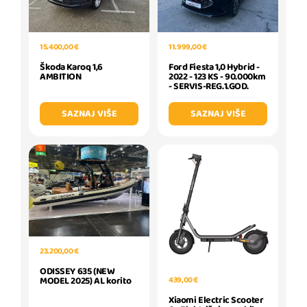
15.400,00 €
11.999,00 €
Škoda Karoq 1,6
Ford Fiesta 1,0 Hybrid -
AMBITION
2022 - 123 KS - 90.000km
- SERVIS-REG.1.GOD.
SAZNAJ VIŠE
SAZNAJ VIŠE
23.200,00 €
ODISSEY 635 (NEW
MODEL 2025) AL korito
439,00 €
Xiaomi Electric Scooter