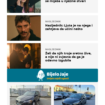
se miješa u njezine stvari
NASLJEDNIK
Nasljednik: Ljuta je na njega i
zahtjeva da učini nešto
NASLJEDNIK
Želi da njih troje sretno žive,
a nije ni svjesna da ga je
odavno izgubila