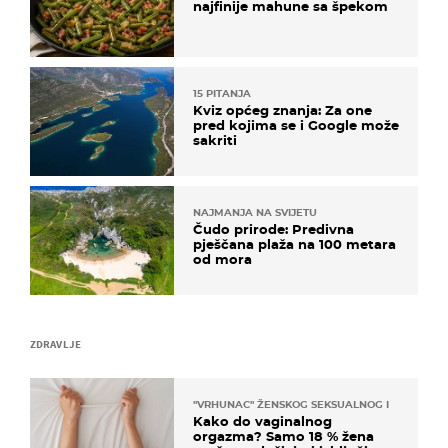
najfinije mahune sa špekom
15 PITANJA
Kviz općeg znanja: Za one
pred kojima se i Google može
sakriti
NAJMANJA NA SVIJETU
Čudo prirode: Predivna
pješčana plaža na 100 metara
od mora
ZDRAVLJE
"VRHUNAC" ŽENSKOG SEKSUALNOG ISKUSTVA
Kako do vaginalnog
orgazma? Samo 18 % žena