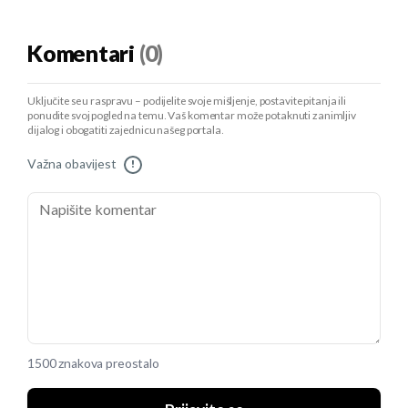
Komentari
(0)
Uključite se u raspravu – podijelite svoje mišljenje, postavite pitanja ili
ponudite svoj pogled na temu. Vaš komentar može potaknuti zanimljiv
dijalog i obogatiti zajednicu našeg portala.
Važna obavijest
!
1500 znakova preostalo