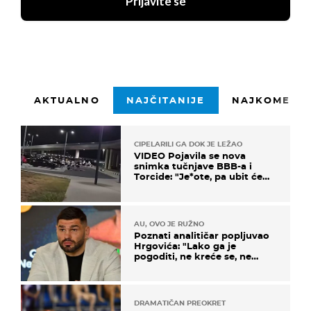
Prijavite se
AKTUALNO
NAJČITANIJE
NAJKOMENTI
CIPELARILI GA DOK JE LEŽAO
VIDEO Pojavila se nova
snimka tučnjave BBB-a i
Torcide: "Je*ote, pa ubit će
ga!"
AU, OVO JE RUŽNO
Poznati analitičar popljuvao
Hrgovića: "Lako ga je
pogoditi, ne kreće se, ne
koristi noge..."
DRAMATIČAN PREOKRET