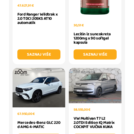
47.627,91 €
Ford Ranger Wildtrak x
2.0 TDCI 205KS AT10
automatik
30,51 €
Lecitin iz suncokreta
1200mg x 90 softgel
kapsula
SAZNAJ VIŠE
SAZNAJ VIŠE
58.555,00 €
67.950,00 €
VW Multivan T7 L2
2.0TDI Edition IQ Matrix
Mercedes-Benz GLC 220
COCKPIT VUČNA KUKA
d AMG 4-MATIC