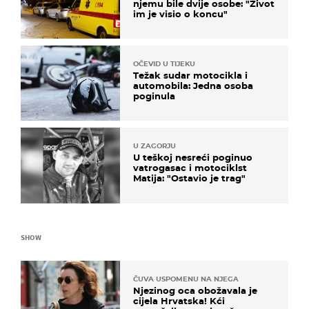
njemu bile dvije osobe: "Život
im je visio o koncu"
OČEVID U TIJEKU
Težak sudar motocikla i
automobila: Jedna osoba
poginula
U ZAGORJU
U teškoj nesreći poginuo
vatrogasac i motociklst
Matija: "Ostavio je trag"
SHOW
ČUVA USPOMENU NA NJEGA
Njezinog oca obožavala je
cijela Hrvatska! Kći