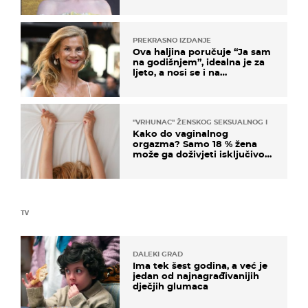
na moru
PREKRASNO IZDANJE
Ova haljina poručuje “Ja sam
na godišnjem”, idealna je za
ljeto, a nosi se i na
zagrebačkoj špici
"VRHUNAC" ŽENSKOG SEKSUALNOG ISKUSTVA
Kako do vaginalnog
orgazma? Samo 18 % žena
može ga doživjeti isključivo
na ovaj način
TV
DALEKI GRAD
Ima tek šest godina, a već je
jedan od najnagrađivanijih
dječjih glumaca