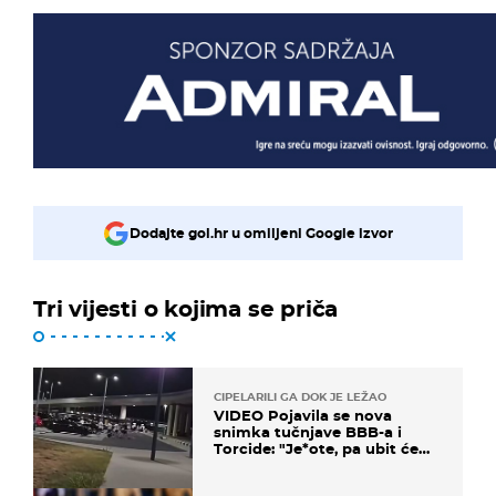
Dodajte gol.hr u omiljeni Google izvor
Tri vijesti o kojima se priča
CIPELARILI GA DOK JE LEŽAO
VIDEO Pojavila se nova
snimka tučnjave BBB-a i
Torcide: "Je*ote, pa ubit će
ga!"