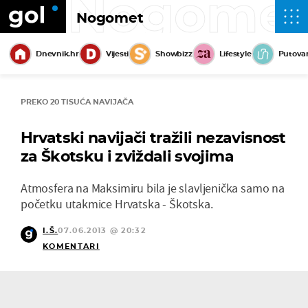
Nogome
Nogomet
Dnevnik.hr
Vijesti
Showbizz
Lifestyle
Putova
PREKO 20 TISUĆA NAVIJAČA
Hrvatski navijači tražili nezavisnost
za Škotsku i zviždali svojima
Atmosfera na Maksimiru bila je slavljenička samo na
početku utakmice Hrvatska - Škotska.
I.Š.
07.06.2013 @ 20:32
KOMENTARI