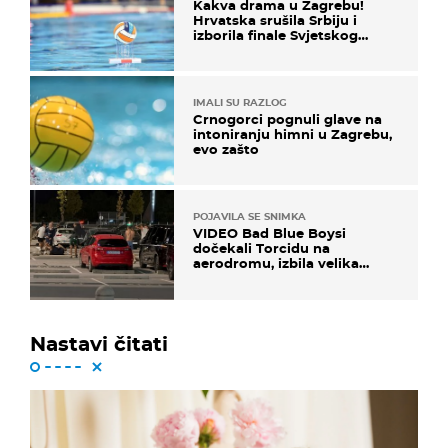
Kakva drama u Zagrebu!
Hrvatska srušila Srbiju i
izborila finale Svjetskog
prvenstva
IMALI SU RAZLOG
Crnogorci pognuli glave na
intoniranju himni u Zagrebu,
evo zašto
POJAVILA SE SNIMKA
VIDEO Bad Blue Boysi
dočekali Torcidu na
aerodromu, izbila velika
masovna tučnjava
Nastavi čitati