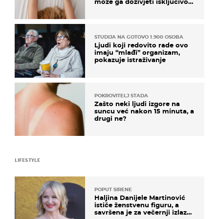
može ga doživjeti isključivo
na ovaj način
STUDIJA NA GOTOVO 1.900 OSOBA
Ljudi koji redovito rade ovo
imaju “mlađi” organizam,
pokazuje istraživanje
POKROVITELJ STADA
Zašto neki ljudi izgore na
suncu već nakon 15 minuta, a
drugi ne?
LIFESTYLE
POPUT SIRENE
Haljina Danijele Martinović
ističe ženstvenu figuru, a
savršena je za večernji izlazak