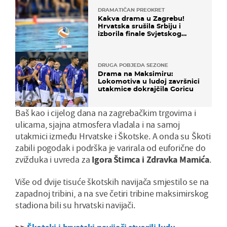
DRAMATIČAN PREOKRET
Kakva drama u Zagrebu!
Hrvatska srušila Srbiju i
izborila finale Svjetskog
prvenstva
DRUGA POBJEDA SEZONE
Drama na Maksimiru:
Lokomotiva u ludoj završnici
utakmice dokrajčila Goricu
Baš kao i cijelog dana na zagrebačkim trgovima i
ulicama, sjajna atmosfera vladala i na samoj
utakmici između Hrvatske i Škotske. A onda su Škoti
zabili pogodak i podrška je varirala od euforične do
zvižduka i uvreda za
Igora Štimca i Zdravka Mamića
.
Više od dvije tisuće škotskih navijača smjestilo se na
zapadnoj tribini, a na sve četiri tribine maksimirskog
stadiona bili su hrvatski navijači.