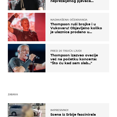
neprežaljenog pjevača
projurila špicom na dva
kotača
NADMAŠENA OČEKIVANJA
Thompson ruši brojke i u
Vukovaru! Objavljeno koliko
je ulaznica prodano u
kratkom vremenu
PRED 20 TISUĆA LJUDI
Thompson izazvao ovacije
već na početku koncerta:
"Što ću kad sam slab..."
ZABAVA
IMPRESIVNO!
Scena iz Srbije fascinirala