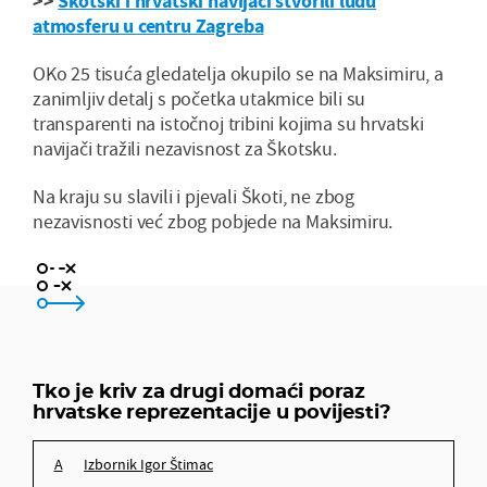
>>
Škotski i hrvatski navijači stvorili ludu
atmosferu u centru Zagreba
OKo 25 tisuća gledatelja okupilo se na Maksimiru, a
zanimljiv detalj s početka utakmice bili su
transparenti na istočnoj tribini kojima su hrvatski
navijači tražili nezavisnost za Škotsku.
Na kraju su slavili i pjevali Škoti, ne zbog
nezavisnosti već zbog pobjede na Maksimiru.
izbornik Igor Štimac
pristup igrača 'lako ćemo'
Tko je kriv za drugi domaći poraz
hrvatske reprezentacije u povijesti?
nitko nije kriv, događa se i idemo dalje
izbornik Igor Štimac