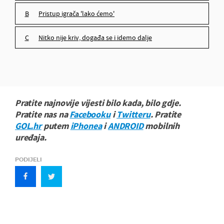
pristup igrača 'lako ćemo'
nitko nije kriv, događa se i idemo dalje
Pratite najnovije vijesti bilo kada, bilo gdje.
Pratite nas na
Facebooku
i
Twitteru
. Pratite
GOL.hr
putem
iPhonea
i
ANDROID
mobilnih
uređaja.
PODIJELI