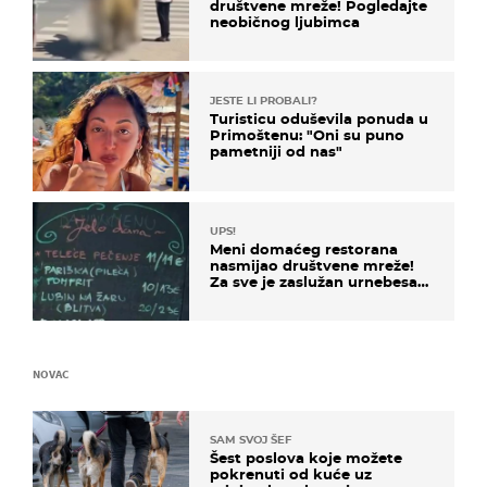
društvene mreže! Pogledajte
neobičnog ljubimca
JESTE LI PROBALI?
Turisticu oduševila ponuda u
Primoštenu: "Oni su puno
pametniji od nas"
UPS!
Meni domaćeg restorana
nasmijao društvene mreže!
Za sve je zaslužan urnebesan
naziv jela
NOVAC
SAM SVOJ ŠEF
Šest poslova koje možete
pokrenuti od kuće uz