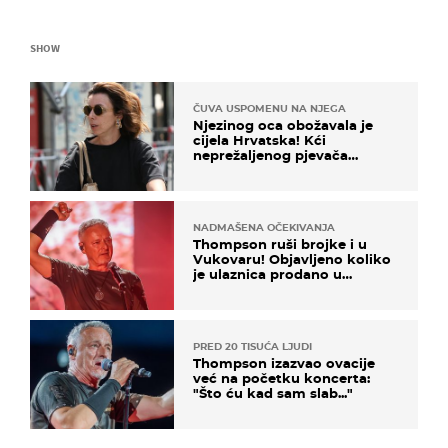
SHOW
ČUVA USPOMENU NA NJEGA
Njezinog oca obožavala je
cijela Hrvatska! Kći
neprežaljenog pjevača
projurila špicom na dva
kotača
NADMAŠENA OČEKIVANJA
Thompson ruši brojke i u
Vukovaru! Objavljeno koliko
je ulaznica prodano u
kratkom vremenu
PRED 20 TISUĆA LJUDI
Thompson izazvao ovacije
već na početku koncerta:
"Što ću kad sam slab..."