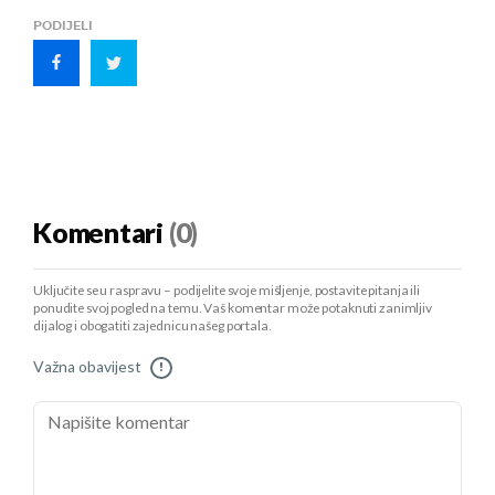
PODIJELI
Komentari
(0)
Uključite se u raspravu – podijelite svoje mišljenje, postavite pitanja ili
ponudite svoj pogled na temu. Vaš komentar može potaknuti zanimljiv
dijalog i obogatiti zajednicu našeg portala.
Važna obavijest
!