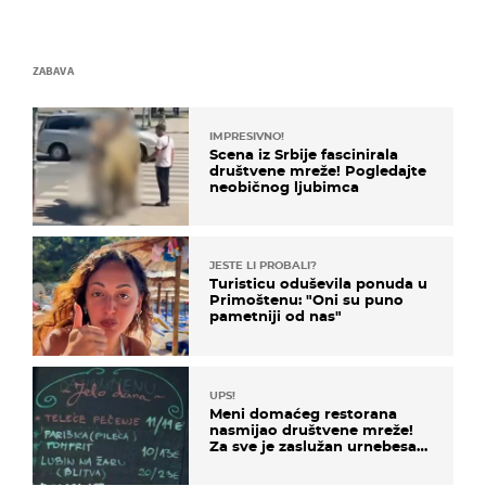
ZABAVA
IMPRESIVNO!
Scena iz Srbije fascinirala
društvene mreže! Pogledajte
neobičnog ljubimca
JESTE LI PROBALI?
Turisticu oduševila ponuda u
Primoštenu: "Oni su puno
pametniji od nas"
UPS!
Meni domaćeg restorana
nasmijao društvene mreže!
Za sve je zaslužan urnebesan
naziv jela