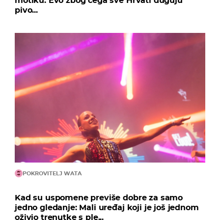
motiku: Evo zbog čega sve Hrvati duguju
pivo...
POKROVITELJ WATA
Kad su uspomene previše dobre za samo
jedno gledanje: Mali uređaj koji je još jednom
oživio trenutke s ple...