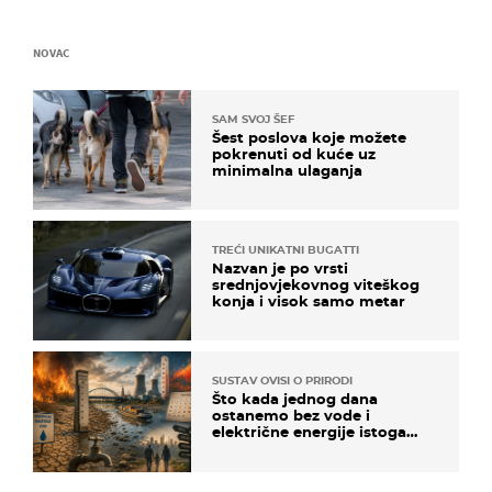
NOVAC
SAM SVOJ ŠEF
Šest poslova koje možete
pokrenuti od kuće uz
minimalna ulaganja
TREĆI UNIKATNI BUGATTI
Nazvan je po vrsti
srednjovjekovnog viteškog
konja i visok samo metar
SUSTAV OVISI O PRIRODI
Što kada jednog dana
ostanemo bez vode i
električne energije istoga
dana?