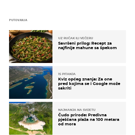
PUTOVANJA
UZ RUČAK ILI VEČERU
Savršeni prilog: Recept za
najfinije mahune sa špekom
15 PITANJA
Kviz općeg znanja: Za one
pred kojima se i Google može
sakriti
NAJMANJA NA SVIJETU
Čudo prirode: Predivna
pješčana plaža na 100 metara
od mora