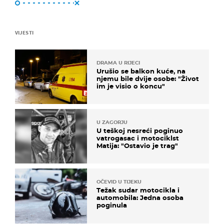
VIJESTI
DRAMA U RIJECI
Urušio se balkon kuće, na
njemu bile dvije osobe: "Život
im je visio o koncu"
U ZAGORJU
U teškoj nesreći poginuo
vatrogasac i motociklst
Matija: "Ostavio je trag"
OČEVID U TIJEKU
Težak sudar motocikla i
automobila: Jedna osoba
poginula