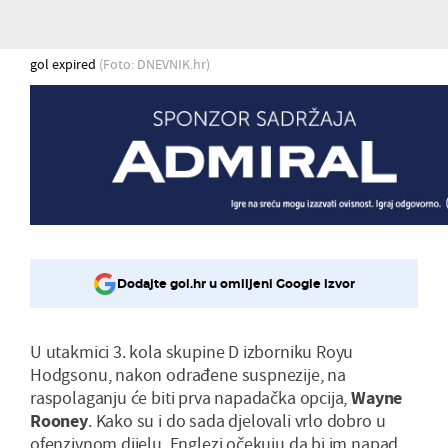
gol expired
(Foto: DNEVNIK.hr)
Dodajte gol.hr u omiljeni Google izvor
U utakmici 3. kola skupine D izborniku Royu
Hodgsonu, nakon odrađene suspnezije, na
raspolaganju će biti prva napadačka opcija,
Wayne
Rooney
. Kako su i do sada djelovali vrlo dobro u
ofenzivnom dijelu, Englezi očekuju da bi im napad