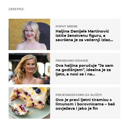
LIFESTYLE
POPUT SIRENE
Haljina Danijele Martinović
ističe ženstvenu figuru, a
savršena je za večernji izlazak
na moru
PREKRASNO IZDANJE
Ova haljina poručuje “Ja sam
na godišnjem”, idealna je za
ljeto, a nosi se i na
zagrebačkoj špici
PREJEDNOSTAVNO ZA SLOŽITI
Ovo je pravi ljetni tiramisu s
limunom i borovnicama – baš
osvježava i jako je fin