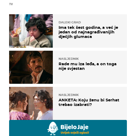
TV
DALEKI GRAD
Ima tek šest godina, a već je
jedan od najnagrađivanijih
dječjih glumaca
NASLJEDNIK
Rade mu iza leđa, a on toga
nije svjestan
NASLJEDNIK
ANKETA: Koju ženu bi Serhat
trebao izabrati?