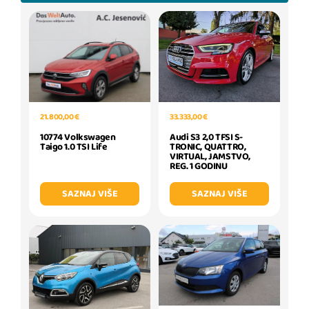
21.800,00 €
33.333,00 €
10774 Volkswagen
Audi S3 2,0 TFSI S-
Taigo 1.0 TSI Life
TRONIC, QUATTRO,
VIRTUAL, JAMSTVO,
REG. 1 GODINU
SAZNAJ VIŠE
SAZNAJ VIŠE