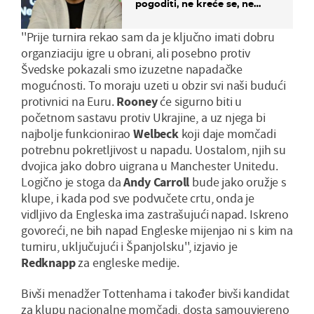
pogoditi, ne kreće se, ne
koristi noge..."
''Prije turnira rekao sam da je ključno imati dobru
organziaciju igre u obrani, ali posebno protiv
Švedske pokazali smo izuzetne napadačke
mogućnosti. To moraju uzeti u obzir svi naši budući
protivnici na Euru.
Rooney
će sigurno biti u
početnom sastavu protiv Ukrajine, a uz njega bi
najbolje funkcionirao
Welbeck
koji daje momčadi
potrebnu pokretljivost u napadu. Uostalom, njih su
dvojica jako dobro uigrana u Manchester Unitedu.
Logično je stoga da
Andy Carroll
bude jako oružje s
klupe, i kada pod sve podvučete crtu, onda je
vidljivo da Engleska ima zastrašujući napad. Iskreno
govoreći, ne bih napad Engleske mijenjao ni s kim na
turniru, uključujući i Španjolsku'', izjavio je
Redknapp
za engleske medije.
Bivši menadžer Tottenhama i također bivši kandidat
za klupu nacionalne momčadi, dosta samouvjereno