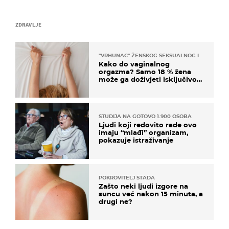
ZDRAVLJE
"VRHUNAC" ŽENSKOG SEKSUALNOG ISKUSTVA
Kako do vaginalnog
orgazma? Samo 18 % žena
može ga doživjeti isključivo
na ovaj način
STUDIJA NA GOTOVO 1.900 OSOBA
Ljudi koji redovito rade ovo
imaju “mlađi” organizam,
pokazuje istraživanje
POKROVITELJ STADA
Zašto neki ljudi izgore na
suncu već nakon 15 minuta, a
drugi ne?