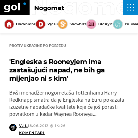
Nogome
Nogomet
Dnevnik.hr
Vijesti
Showbizz
Lifestyle
Putova
PROTIV UKRAJINE PO POBJEDU
'Engleska s Rooneyjem ima
zastašujući napad, ne bih ga
mijenjao ni s kim'
Bivši menadžer nogometaša Tottenhama Harry
Redknapp smatra da je Engleska na Euru pokazala
izuzetne napadačke kvalitete koje će još porasti
povratkom u kadar Waynea Rooneya...
V.H.
18.06.2012 @ 14:26
KOMENTARI