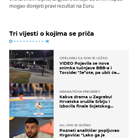
mogao donijeti pravi rezultat na Euru.
Tri vijesti o kojima se priča
CIPELARILI GA DOK JE LEŽAO
VIDEO Pojavila se nova
snimka tučnjave BBB-a i
Torcide: "Je*ote, pa ubit će
ga!"
DRAMATIČAN PREOKRET
Kakva drama u Zagrebu!
Hrvatska srušila Srbiju i
izborila finale Svjetskog
prvenstva
AU, OVO JE RUŽNO
Poznati analitičar popljuvao
Hrgovića: "Lako ga je