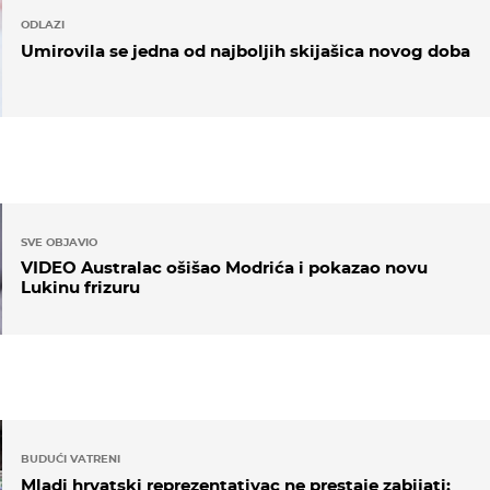
ODLAZI
Umirovila se jedna od najboljih skijašica novog doba
SVE OBJAVIO
VIDEO Australac ošišao Modrića i pokazao novu
Lukinu frizuru
BUDUĆI VATRENI
Mladi hrvatski reprezentativac ne prestaje zabijati: