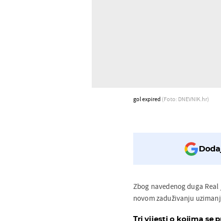
gol expired
(Foto: DNEVNIK.hr)
Dodaj
Zbog navedenog duga Real je
novom zaduživanju uzimanje
Tri vijesti o kojima se p