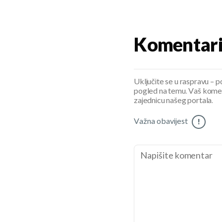
Komentar
Uključite se u raspravu – pod
pogled na temu. Vaš koment
zajednicu našeg portala.
Važna obavijest
!