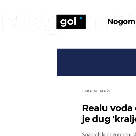
Nogome
Nogom
TAKO SE MOŽE
Realu voda d
je dug 'kral
Španjolski nogometni kl