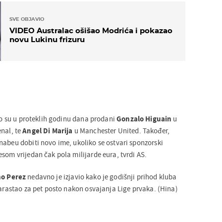
SVE OBJAVIO
VIDEO Australac ošišao Modrića i pokazao
novu Lukinu frizuru
što su u proteklih godinu dana prodani
Gonzalo Higuain
u
nal, te
Angel Di Marija
u Manchester United. Također,
nabeu dobiti novo ime, ukoliko se ostvari sponzorski
som vrijedan čak pola milijarde eura, tvrdi AS.
no Perez
nedavno je izjavio kako je godišnji prihod kluba
narastao za pet posto nakon osvajanja Lige prvaka. (Hina)