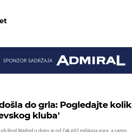
t
et
ošla do grla: Pogledajte kolik
jevskog kluba'
ub Real Madrid u dugu je od čak 602 milijuna eura, a samo