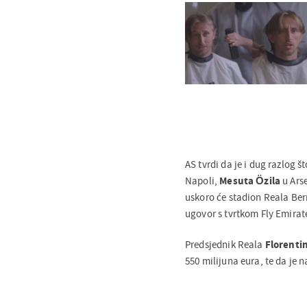
AS tvrdi da je i dug razlog 
Napoli,
Mesuta Özila
u Arse
uskoro će stadion Reala Ber
ugovor s tvrtkom Fly Emirate
Predsjednik Reala
Florenti
550 milijuna eura, te da je 