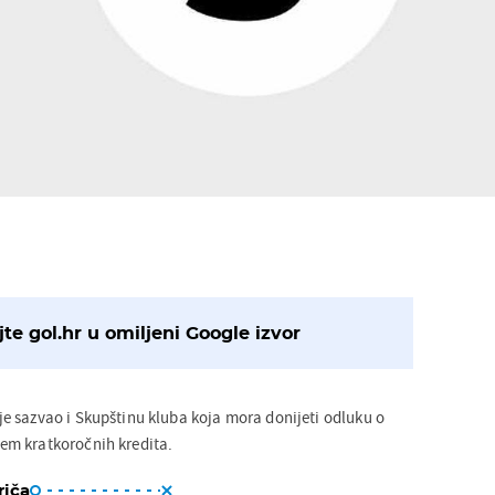
te gol.hr u omiljeni Google izvor
 sazvao i Skupštinu kluba koja mora donijeti odluku o
m kratkoročnih kredita.
riča