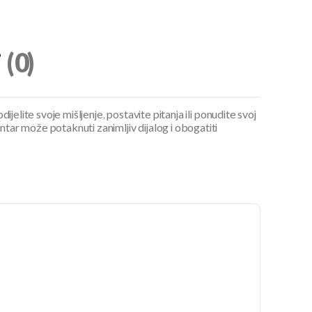
i
(0)
ijelite svoje mišljenje, postavite pitanja ili ponudite svoj
ar može potaknuti zanimljiv dijalog i obogatiti