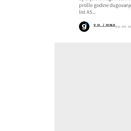
prošle godine dugovanje
list AS...
V.H. / HINA
20.09.2