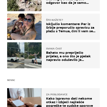
odgovor kao da je samo
čekao…
ŠTO KAŽETE?
Isključio komentare: Par iz
Srbije preporučio spravicu za
plažu s Temua, čini li vam se
ovo sigurnim?
SVAKA ČAST
Bahato mu prepriječio
prijelaz, a ono što je pješak
napravio oduševilo je
društvene mreže
NOVAC
ZA POSLODAVCE
Kako ispravno dati nekome
otkaz i izbjeći najčešće
pogreške te sudske sporove