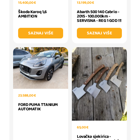
15.400,00 €
13.199,00 €
Škoda Karoq 1,6
Abarth 500 140 Cabrio -
AMBITION
2015 - 100.000km -
SERVISNA - REG 1 GOD !!!
SAZNAJ VIŠE
SAZNAJ VIŠE
23.588,00 €
FORD PUMA TTANIUM
AUTOMATIK
65,00 €
Lovačka sjekirica -