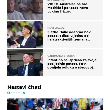
VIDEO Australac ošišao
Modrića i pokazao novu
Lukinu frizuru
NOVI IZAZOV
Zlatko Dalić odabrao novi
posao, odlazi u jednu od
najatraktivnijih zemalja
svijeta
UZDRMANA STOLICA
Infantino se ispričao za svoje
posljednje poteze, FIFA
donijela odluku o njegovoj
sudbini
Nastavi čitati