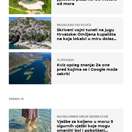
od mora
NEDALEKO OD PLOČA
Skriveni vojni tuneli na jugu
Hrvatske: Omiljena kupališta
na koja lokalci u miru dolaze
roniti i skakati u more
15 PITANJA
Kviz općeg znanja: Za one
pred kojima se i Google može
sakriti
ZDRAVLJE
NAJSIGURNIJI OBLIK REKREACIJE
Vježbe za koljeno u moru: 5
sigurnih vježbi koje mogu
smanjiti bol i poboljšati