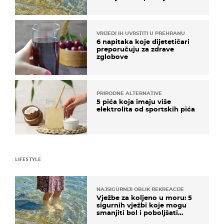
pokretljivost
VRIJEDI IH UVRSTITI U PREHRANU
6 napitaka koje dijetetičari
preporučuju za zdrave
zglobove
PRIRODNE ALTERNATIVE
5 pića koja imaju više
elektrolita od sportskih pića
LIFESTYLE
NAJSIGURNIJI OBLIK REKREACIJE
Vježbe za koljeno u moru: 5
sigurnih vježbi koje mogu
smanjiti bol i poboljšati
pokretljivost