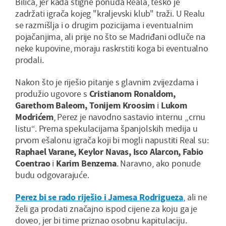
Bilića, jer kada stigne ponuda Reala, teško je
zadržati igrača kojeg "kraljevski klub" traži. U Realu
se razmišlja i o drugim pozicijama i eventualnim
pojačanjima, ali prije no što se Madriđani odluče na
neke kupovine, moraju raskrstiti koga bi eventualno
prodali.
Nakon što je riješio pitanje s glavnim zvijezdama i
produžio ugovore s
Cristianom Ronaldom,
Garethom Baleom, Tonijem Kroosim
i
Lukom
Modrićem
, Perez je navodno sastavio internu „crnu
listu“. Prema spekulacijama španjolskih medija u
prvom ešalonu igrača koji bi mogli napustiti Real su:
Raphael Varane, Keylor Navas, Isco Alarcon, Fabio
Coentrao
i
Karim Benzema
. Naravno, ako ponude
budu odgovarajuće.
Perez bi se rado riješio i Jamesa Rodrigueza
, ali ne
želi ga prodati značajno ispod cijene za koju ga je
doveo, jer bi time priznao osobnu kapitulaciju.