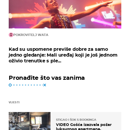
POKROVITELJ WATA
Kad su uspomene previše dobre za samo
jedno gledanje: Mali uređaj koji je još jednom
oživio trenutke s ple...
Pronađite što vas zanima
VIJESTI
STIGAO I ŠOK S BOOKINGA
VIDEO Gošća izazvala požar
luksuznog apartmana.