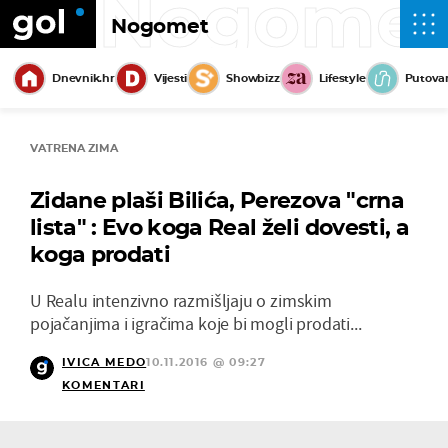
Nogome
Nogomet
Dnevnik.hr
Vijesti
Showbizz
Lifestyle
Putova
VATRENA ZIMA
Zidane plaši Bilića, Perezova "crna
lista" : Evo koga Real želi dovesti, a
koga prodati
U Realu intenzivno razmišljaju o zimskim
pojačanjima i igračima koje bi mogli prodati...
IVICA MEDO
10.11.2016 @ 09:27
KOMENTARI