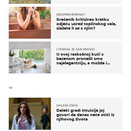
(NE)PRIMJERENA?
Svećenik kritizirao kratku
odjeću usred toplinskog vala,
slažete li se s njim?
I TERASA JE SAN SNOVA!
U ovoj raskošnoj kući s
bazenom pronašli smo
najelegantniju, a možda i
najljepšu bijelu kuhinju
TV
DALEKI GRAD
Daleki grad: Intuicija joj
govori da danas neće otići iz
njihovog života