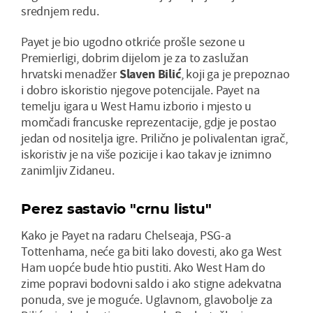
srednjem redu.
Payet je bio ugodno otkriće prošle sezone u
Premierligi, dobrim dijelom je za to zaslužan
hrvatski menadžer
Slaven Bilić
, koji ga je prepoznao
i dobro iskoristio njegove potencijale. Payet na
temelju igara u West Hamu izborio i mjesto u
momčadi francuske reprezentacije, gdje je postao
jedan od nositelja igre. Prilično je polivalentan igrač,
iskoristiv je na više pozicije i kao takav je iznimno
zanimljiv Zidaneu.
Perez sastavio "crnu listu"
Kako je Payet na radaru Chelseaja, PSG-a
Tottenhama, neće ga biti lako dovesti, ako ga West
Ham uopće bude htio pustiti. Ako West Ham do
zime popravi bodovni saldo i ako stigne adekvatna
ponuda, sve je moguće. Uglavnom, glavobolje za