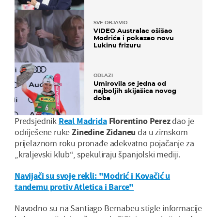
SVE OBJAVIO
VIDEO Australac ošišao
Modrića i pokazao novu
Lukinu frizuru
ODLAZI
Umirovila se jedna od
najboljih skijašica novog
doba
Predsjednik
Real Madrida
Florentino Perez
dao je
odriješene ruke
Zinedine Zidaneu
da u zimskom
prijelaznom roku pronađe adekvatno pojačanje za
„kraljevski klub“, spekuliraju španjolski mediji.
Navijači su svoje rekli: "Modrić i Kovačić u
tandemu protiv Atletica i Barce"
Navodno su na Santiago Bernabeu stigle informacije