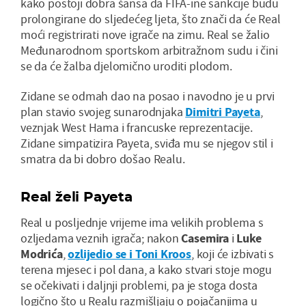
kako postoji dobra šansa da FIFA-ine sankcije budu
prolongirane do sljedećeg ljeta, što znači da će Real
moći registrirati nove igrače na zimu. Real se žalio
Međunarodnom sportskom arbitražnom sudu i čini
se da će žalba djelomično uroditi plodom.
Zidane se odmah dao na posao i navodno je u prvi
plan stavio svojeg sunarodnjaka
Dimitri Payeta
,
veznjak West Hama i francuske reprezentacije.
Zidane simpatizira Payeta, sviđa mu se njegov stil i
smatra da bi dobro došao Realu.
Real želi Payeta
Real u posljednje vrijeme ima velikih problema s
ozljedama veznih igrača; nakon
Casemira
i
Luke
Modrića
,
ozlijedio se i Toni Kroos
, koji će izbivati s
terena mjesec i pol dana, a kako stvari stoje mogu
se očekivati i daljnji problemi, pa je stoga dosta
logično što u Realu razmišljaju o pojačanjima u