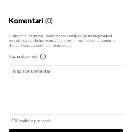
Komentari
(0)
Uključite se u raspravu – podijelite svoje mišljenje, postavite pitanja ili
ponudite svoj pogled na temu. Vaš komentar može potaknuti zanimljiv
dijalog i obogatiti zajednicu našeg portala.
Važna obavijest
!
1500 znakova preostalo