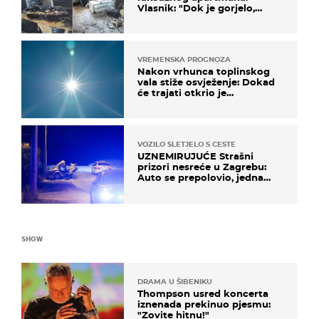
Vlasnik: "Dok je gorjelo,
smijali su se, pili i pokazivali
mi srednji prst"
VREMENSKA PROGNOZA
Nakon vrhunca toplinskog
vala stiže osvježenje: Dokad
će trajati otkrio je
meteorolog
VOZILO SLETJELO S CESTE
UZNEMIRUJUĆE Strašni
prizori nesreće u Zagrebu:
Auto se prepolovio, jedna
osoba poginula
SHOW
DRAMA U ŠIBENIKU
Thompson usred koncerta
iznenada prekinuo pjesmu:
"Zovite hitnu!"