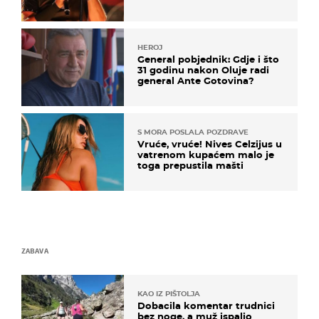
HEROJ
General pobjednik: Gdje i što
31 godinu nakon Oluje radi
general Ante Gotovina?
S MORA POSLALA POZDRAVE
Vruće, vruće! Nives Celzijus u
vatrenom kupaćem malo je
toga prepustila mašti
ZABAVA
KAO IZ PIŠTOLJA
Dobacila komentar trudnici
bez noge, a muž ispalio