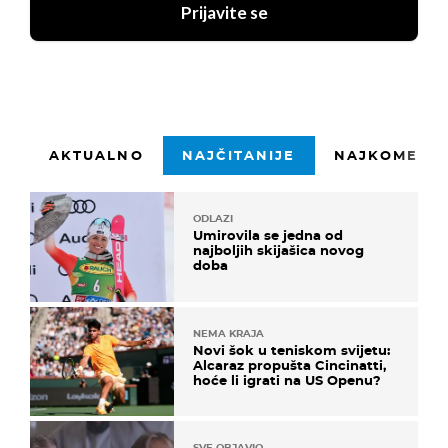
Prijavite se
AKTUALNO
NAJČITANIJE
NAJKOMENTI
ODLAZI
Umirovila se jedna od
najboljih skijašica novog
doba
NEMA KRAJA
Novi šok u teniskom svijetu:
Alcaraz propušta Cincinatti,
hoće li igrati na US Openu?
SVE OBJAVIO