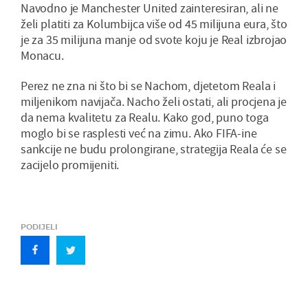
Navodno je Manchester United zainteresiran, ali ne
želi platiti za Kolumbijca više od 45 milijuna eura, što
je za 35 milijuna manje od svote koju je Real izbrojao
Monacu.
Perez ne zna ni što bi se Nachom, djetetom Reala i
miljenikom navijača. Nacho želi ostati, ali procjena je
da nema kvalitetu za Realu. Kako god, puno toga
moglo bi se rasplesti već na zimu. Ako FIFA-ine
sankcije ne budu prolongirane, strategija Reala će se
zacijelo promijeniti.
PODIJELI