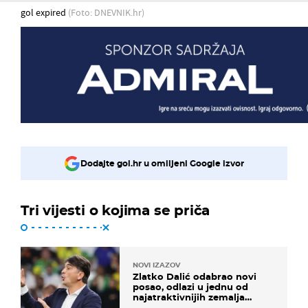
gol expired
(Foto: DNEVNIK.hr)
Dodajte gol.hr u omiljeni Google izvor
Tri vijesti o kojima se priča
NOVI IZAZOV
Zlatko Dalić odabrao novi
posao, odlazi u jednu od
najatraktivnijih zemalja
svijeta