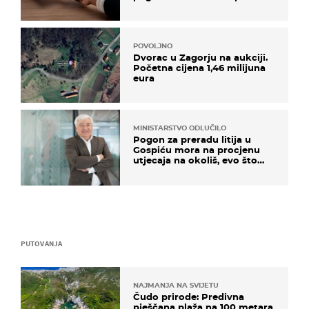
POVOLJNO
Dvorac u Zagorju na aukciji.
Početna cijena 1,46 milijuna
eura
MINISTARSTVO ODLUČILO
Pogon za preradu litija u
Gospiću mora na procjenu
utjecaja na okoliš, evo što
kaže ulagač
PUTOVANJA
NAJMANJA NA SVIJETU
Čudo prirode: Predivna
pješčana plaža na 100 metara