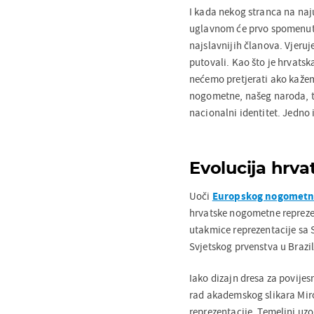
I kada nekog stranca na naj
uglavnom će prvo spomenuti
najslavnijih članova. Vjeruj
putovali. Kao što je hrvatsk
nećemo pretjerati ako kažemo
nogometne, našeg naroda, ta
nacionalni identitet. Jedno 
Evolucija hrv
Uoči
Europskog nogometn
hrvatske nogometne repreze
utakmice reprezentacije sa
Svjetskog prvenstva u Brazil
Iako dizajn dresa za povije
rad akademskog slikara Miro
reprezentacije. Temeljni uzo