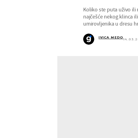
Koliko ste puta uživo ili 
najčešće nekog klinca il
umirovljenika u dresu hr
IVICA MEDO
14.03.