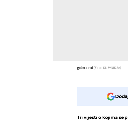
gol expired
(Foto: DNEVNIK.hr)
Dodaj
Tri vijesti o kojima se p