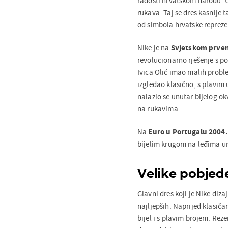
radosti hrvatskom narodu. Up
rukava. Taj se dres kasnije 
od simbola hrvatske repreze
Nike je na
Svjetskom prven
revolucionarno rješenje s pos
Ivica Olić imao malih problem
izgledao klasično, s plavim
nalazio se unutar bijelog ok
na rukavima.
Na
Euro u Portugalu 2004.
bijelim krugom na leđima unu
Velike pobjede
Glavni dres koji je Nike diza
najljepših. Naprijed klasič
bijel i s plavim brojem. Rez