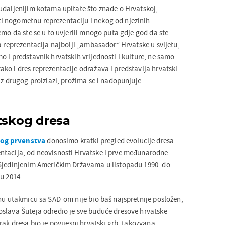
udaljenijim kotama upitate što znade o Hrvatskoj,
 nogometnu reprezentaciju i nekog od njezinih
emo da ste se u to uvjerili mnogo puta gdje god da ste
a reprezentacija najbolji „ambasador“ Hrvatske u svijetu,
 i predstavnik hrvatskih vrijednosti i kulture, ne samo
ko i dres reprezentacije odražava i predstavlja hrvatski
iz drugog proizlazi, prožima se i nadopunjuje.
atskog dresa
og prvenstva
donosimo kratki pregled evolucije dresa
ntacija, od neovisnosti Hrvatske i prve međunarodne
 Sjedinjenim Američkim Državama u listopadu 1990. do
u 2014.
snu utakmicu sa SAD-om nije bio baš najspretnije posložen,
slava Šuteja odredio je sve buduće dresove hrvatske
rak dresa bio je povijesni hrvatski grb, takozvana