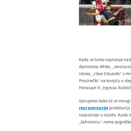
Kada se tomu najmanje nada
dijelovima Afrike, „revolu
istoka, „ribar Eduardo“ s
Prosinečki“ na konjiću u st
Himalaje ili „trgovac Rakiti
Vjerujemo kako će se mnogi 
reprezentacije
predstavlja 
raspoznaje u svijetu. Kada s
„šahovnicu“, nema pogreške, 