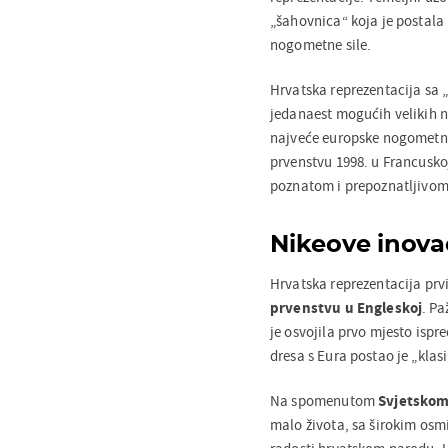
„šahovnica“ koja je postala
nogometne sile.
Hrvatska reprezentacija sa 
jedanaest mogućih velikih n
najveće europske nogometne s
prvenstvu 1998. u Francuskoj
poznatom i prepoznatljivom
Nikeove inova
Hrvatska reprezentacija prvi
prvenstvu u Engleskoj
. Pa
je osvojila prvo mjesto ispr
dresa s Eura postao je „klas
Na spomenutom
Svjetskom
malo života, sa širokim osmi