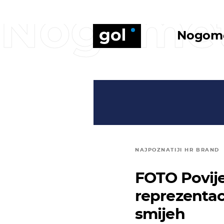
Nogome
Nogom
NAJPOZNATIJI HR BRAND
FOTO Povije
reprezentaci
smijeh