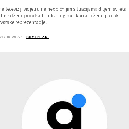
na televiziji vidjeli u najneobičnijim situacijama diljem svijeta
i tinejdžera, ponekad i odraslog muškarca ili ženu pa čak i
vatske reprezentacije.
2016 @ 08:44
KOMENTARI