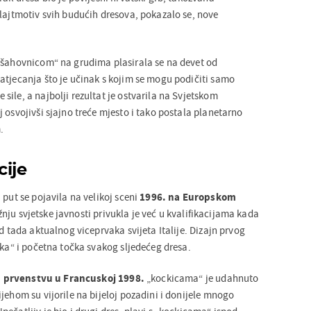
 lajtmotiv svih budućih dresova, pokazalo se, nove
„šahovnicom“ na grudima plasirala se na devet od
atjecanja što je učinak s kojim se mogu podičiti samo
ile, a najbolji rezultat je ostvarila na Svjetskom
 osvojivši sjajno treće mjesto i tako postala planetarno
.
cije
 put se pojavila na velikoj sceni
1996. na Europskom
žnju svjetske javnosti privukla je već u kvalifikacijama kada
ed tada aktualnog viceprvaka svijeta Italije. Dizajn prvog
ika“ i početna točka svakog sljedećeg dresa.
 prvenstvu u Francuskoj 1998.
„kockicama“ je udahnuto
jehom su vijorile na bijeloj pozadini i donijele mnogo