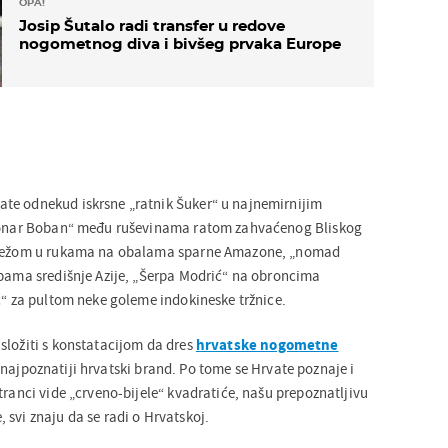
OPA!
Josip Šutalo radi transfer u redove
nogometnog diva i bivšeg prvaka Europe
te odnekud iskrsne „ratnik Šuker“ u najnemirnijim
cionar Boban“ među ruševinama ratom zahvaćenog Bliskog
 mrežom u rukama na obalama sparne Amazone, „nomad
epama središnje Azije, „Šerpa Modrić“ na obroncima
ć“ za pultom neke goleme indokineske tržnice.
složiti s konstatacijom da dres
hrvatske nogometne
najpoznatiji hrvatski brand. Po tome se Hrvate poznaje i
tranci vide „crveno-bijele“ kvadratiće, našu prepoznatljivu
svi znaju da se radi o Hrvatskoj.