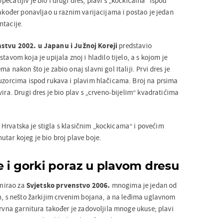
ečatljiv je bio i drugi dres, plavi s „kockicama“ ispod
također ponavljao u raznim varijacijama i postao je jedan
ntacije.
stvu 2002. u Japanu i Južnoj Koreji
predstavio
tavom koja je upijala znoj i hladilo tijelo, a s kojom je
a nakon što je zabio onaj slavni gol Italiji. Prvi dres je
 uzorcima ispod rukava i plavim hlačicama. Broj na prsima
vira. Drugi dres je bio plav s „crveno-bijelim“ kvadratićima
Hrvatska je stigla s klasičnim „kockicama“ i povećim
tar kojeg je bio broj plave boje.
 i gorki poraz u plavom dresu
jnirao za
Svjetsko prvenstvo 2006.
mnogima je jedan od
an, s nešto žarkijim crvenim bojana, a na leđima uglavnom
ervna garnitura također je zadovoljila mnoge ukuse; plavi