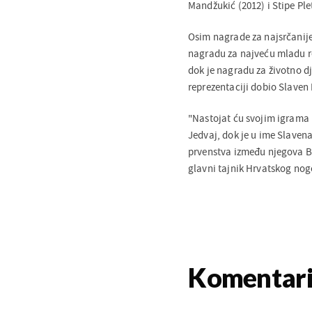
Mandžukić (2012) i Stipe Ple
Osim nagrade za najsrčanijeg
nagradu za najveću mladu re
dok je nagradu za životno d
reprezentaciji dobio Slaven 
"Nastojat ću svojim igrama 
Jedvaj, dok je u ime Slavena
prvenstva između njegova B
glavni tajnik Hrvatskog nog
Komentar