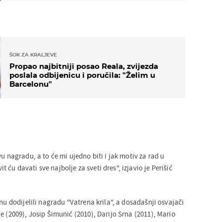
ŠOK ZA KRALJEVE
Propao najbitniji posao Reala, zvijezda
poslala odbijenicu i poručila: "Želim u
Barcelonu"
vu nagradu, a to će mi ujedno biti i jak motiv za rad u
ću davati sve najbolje za sveti dres", izjavio je Perišić
inu dodijelili nagradu "Vatrena krila", a dosadašnji osvajači
e (2009), Josip Šimunić (2010), Darijo Srna (2011), Mario