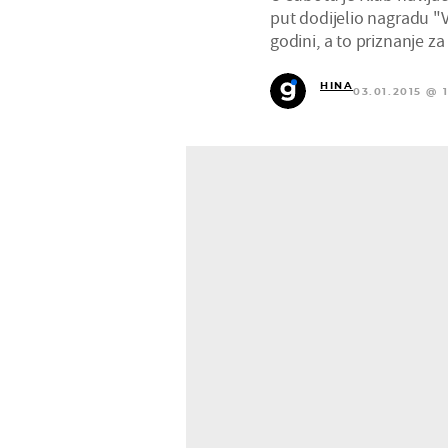
put dodijelio nagradu "V
godini, a to priznanje za
HINA
03.01.2015 @ 