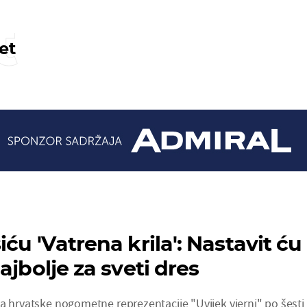
t
et
ću 'Vatrena krila': Nastavit ću
ajbolje za sveti dres
a hrvatske nogometne reprezentacije "Uvijek vjerni" po šesti