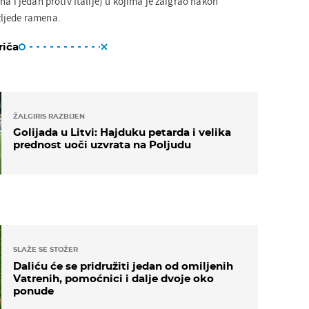
na i jedan protiv Italije) u kojima je zaigrao nakon
ljede ramena.
riča
ŽALGIRIS RAZBIJEN
Golijada u Litvi: Hajduku petarda i velika
prednost uoči uzvrata na Poljudu
SLAŽE SE STOŽER
Daliću će se pridružiti jedan od omiljenih
Vatrenih, pomoćnici i dalje dvoje oko
ponude