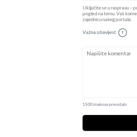
Uključite se u raspravu – pod
pogled na temu. Vaš koment
zajednicu našeg portala.
Važna obavijest
!
1500 znakova preostalo