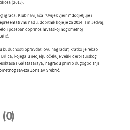
tikosa (2013).
 igrača, Klub navijača "Uvijek vjerni" dodjeljuje i
prezentativnu nadu, dobitnik koje je za 2014. Tin Jedvaj,
jelo i poseban doprinos hrvatskoj nogometnoj
Bilić.
u budućnosti opravdati ovu nagradu", kratko je rekao
 Bilića, kojega u nedjelju očekuje veliki derbi turskog
esiktasa i Galatasaraya, nagradu primio dugogodišnji
ometnog saveza Zorislav Srebrić.
i
(0)