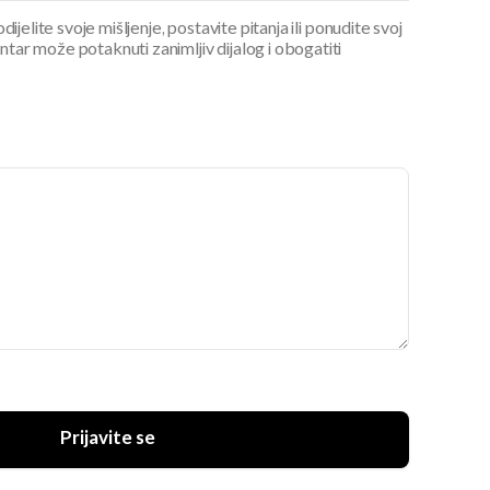
ijelite svoje mišljenje, postavite pitanja ili ponudite svoj
ar može potaknuti zanimljiv dijalog i obogatiti
Prijavite se