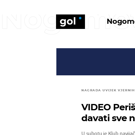
Nogome
Nogom
NAGRADA UVIJEK VJERNIH
VIDEO Periši
davati sve n
U subotu je Klub navijač