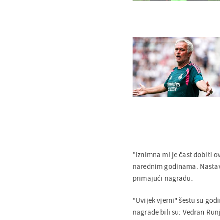
"Iznimna mi je čast dobiti o
narednim godinama. Nastavit 
primajući nagradu.
"Uvijek vjerni" šestu su god
nagrade bili su: Vedran Runj