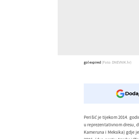
gol expired
(Foto: DNEVNIK.hr)
Dodaj
Perišić je tijekom 2014. g
u reprezentativnom dresu, d
Kameruna i Meksika) gdje je 