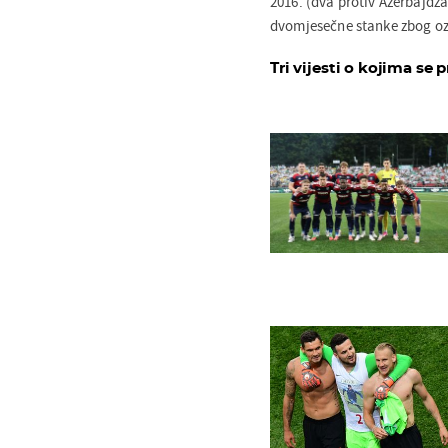
2016. (dva protiv Azerbajdža
dvomjesečne stanke zbog oz
Tri vijesti o kojima se p