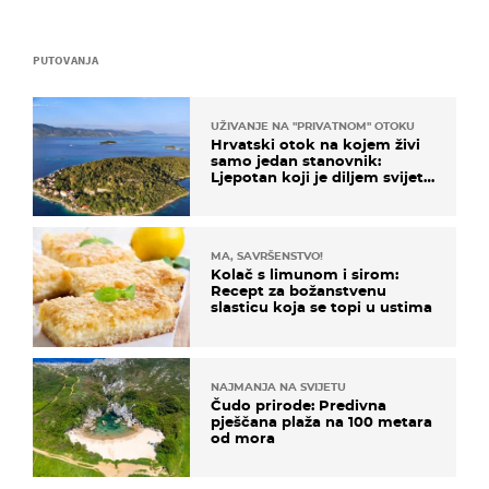
PUTOVANJA
UŽIVANJE NA "PRIVATNOM" OTOKU
Hrvatski otok na kojem živi
samo jedan stanovnik:
Ljepotan koji je diljem svijeta
poznat po svojem "bijelom
zlatu"
MA, SAVRŠENSTVO!
Kolač s limunom i sirom:
Recept za božanstvenu
slasticu koja se topi u ustima
NAJMANJA NA SVIJETU
Čudo prirode: Predivna
pješčana plaža na 100 metara
od mora