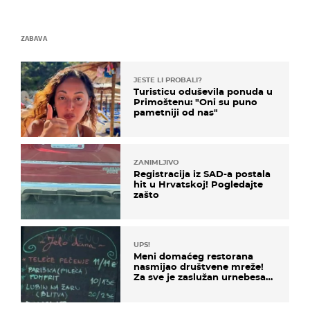
ZABAVA
JESTE LI PROBALI?
Turisticu oduševila ponuda u
Primoštenu: "Oni su puno
pametniji od nas"
ZANIMLJIVO
Registracija iz SAD-a postala
hit u Hrvatskoj! Pogledajte
zašto
UPS!
Meni domaćeg restorana
nasmijao društvene mreže!
Za sve je zaslužan urnebesan
naziv jela