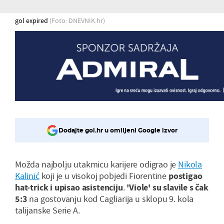
gol expired
(Foto: DNEVNIK.hr)
Dodajte gol.hr u omiljeni Google izvor
Možda najbolju utakmicu karijere odigrao je
Nikola
Kalinić
koji je u visokoj pobjedi Fiorentine
postigao
hat-trick i upisao asistenciju
.
'Viole' su slavile s čak
5:3
na gostovanju kod Cagliarija u sklopu 9. kola
talijanske Serie A.