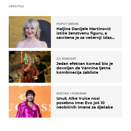
LIFESTYLE
POPUT SIRENE
Haljina Danijele Martinović
ističe ženstvenu figuru, a
savršena je za večernji izlazak
na moru
ZA KONCERT
Jedan efektan komad bio je
dovoljan da Vannina ljetna
kombinacija zablista
RIJETKA I POSEBNA
Unuk Alke Vuice nosi
posebno ime: Evo još 10
neobičnih imena za dječake