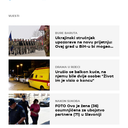
VIJESTI
BURE BARUTA
Ukrajinski stručnjak
upozorava na novu prijetnju:
Ovaj grad u BiH-u bi mogao
biti žarište
DRAMA U RIJECI
Urušio se balkon kuće, na
njemu bile dvije osobe: "Život
im je visio o koncu"
NAKON SUKOBA
FOTO Ovo je žena (36)
osumnjičena za ubojstvo
partnera (71) u Slavoniji