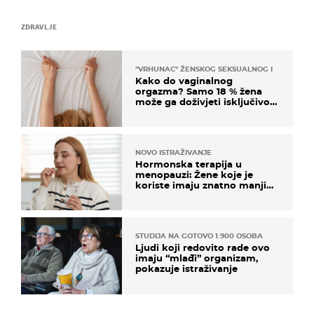
ZDRAVLJE
"VRHUNAC" ŽENSKOG SEKSUALNOG ISKUSTVA
Kako do vaginalnog
orgazma? Samo 18 % žena
može ga doživjeti isključivo
na ovaj način
NOVO ISTRAŽIVANJE
Hormonska terapija u
menopauzi: Žene koje je
koriste imaju znatno manji
rizik od ovoga
STUDIJA NA GOTOVO 1.900 OSOBA
Ljudi koji redovito rade ovo
imaju “mlađi” organizam,
pokazuje istraživanje