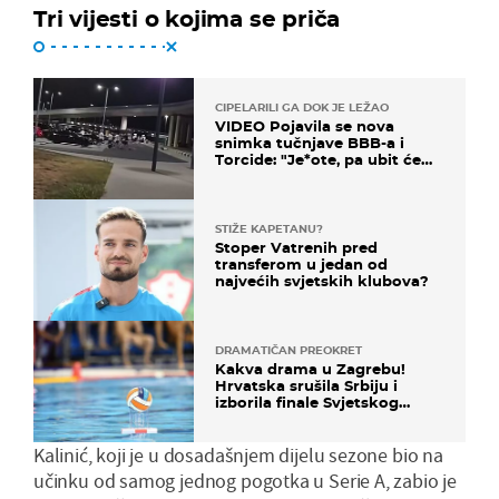
Tri vijesti o kojima se priča
CIPELARILI GA DOK JE LEŽAO
VIDEO Pojavila se nova
snimka tučnjave BBB-a i
Torcide: "Je*ote, pa ubit će
ga!"
STIŽE KAPETANU?
Stoper Vatrenih pred
transferom u jedan od
najvećih svjetskih klubova?
DRAMATIČAN PREOKRET
Kakva drama u Zagrebu!
Hrvatska srušila Srbiju i
izborila finale Svjetskog
prvenstva
Kalinić, koji je u dosadašnjem dijelu sezone bio na
učinku od samog jednog pogotka u Serie A, zabio je