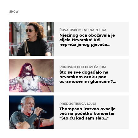
SHOW
ČUVA USPOMENU NA NJEGA
Njezinog oca obožavala je
cijela Hrvatska! Kći
neprežaljenog pjevača
projurila špicom na dva
kotača
PONOVNO POD POVEĆALOM
Što se sve događalo na
hrvatskom otoku pod
osramoćenim glumcem?
Bizarni prizori i danas
izazivaju nevjericu
PRED 20 TISUĆA LJUDI
Thompson izazvao ovacije
već na početku koncerta:
"Što ću kad sam slab..."