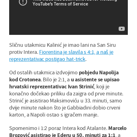
Sličnu utakmicu Kalinić je imao lani na San Siru
protiv Intera.
Fiorentina je slavila s 4:1, a naš je
reprezentativac postigao hat-trick
.
Od ostalih utakmica izdvojimo
pobjedu Napolija
kod Crotonea
. Bilo je 2:1, a
u asistente se upisao
hrvatski reprezentativac Ivan Strinić
, koji je
konačno dočekao priliku da zaigra od prve minute.
Strinić je asistirao Maksimoviću u 33. minuti, samo
dvije minute nakon što je Gabbiadini dobio crveni
karton, a Napoli ostao s igračem manje.
Spomenimo i 1:2 poraz Intera kod Atalante.
Marcelo
Brozović asistirao je Ederu u 50. minuti za 1:1
, a