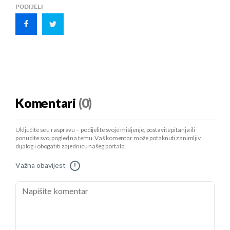
PODIJELI
Komentari
(0)
Uključite se u raspravu – podijelite svoje mišljenje, postavite pitanja ili
ponudite svoj pogled na temu. Vaš komentar može potaknuti zanimljiv
dijalog i obogatiti zajednicu našeg portala.
Važna obavijest
!