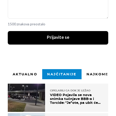
1500 znakova preostalo
Prijavite se
AKTUALNO
NAJČITANIJE
NAJKOMENTI
CIPELARILI GA DOK JE LEŽAO
VIDEO Pojavila se nova
snimka tučnjave BBB-a i
Torcide: "Je*ote, pa ubit će
ga!"