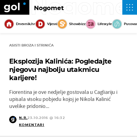
Nogome
Nogomet
Dnevnik.hr
Vijesti
Showbizz
Lifestyle
Putova
ASISTI BROZA I STRINIĆA
Eksplozija Kalinića: Pogledajte
njegovu najbolju utakmicu
karijere!
Fiorentina je ove nedjelje gostovala u Cagliariju i
upisala visoku pobjedu kojoj je Nikola Kalinić
uvelike pridonio...
N.R.
23.10.2016 @ 16:32
KOMENTARI