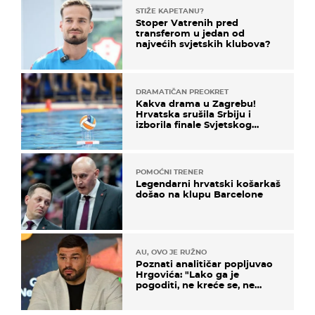
STIŽE KAPETANU?
Stoper Vatrenih pred
transferom u jedan od
najvećih svjetskih klubova?
DRAMATIČAN PREOKRET
Kakva drama u Zagrebu!
Hrvatska srušila Srbiju i
izborila finale Svjetskog
prvenstva
POMOĆNI TRENER
Legendarni hrvatski košarkaš
došao na klupu Barcelone
AU, OVO JE RUŽNO
Poznati analitičar popljuvao
Hrgovića: "Lako ga je
pogoditi, ne kreće se, ne
koristi noge..."