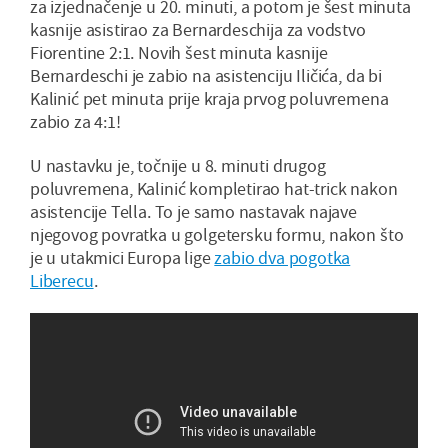
za izjednačenje u 20. minuti, a potom je šest minuta
kasnije asistirao za Bernardeschija za vodstvo
Fiorentine 2:1. Novih šest minuta kasnije
Bernardeschi je zabio na asistenciju Iličića, da bi
Kalinić pet minuta prije kraja prvog poluvremena
zabio za 4:1!
U nastavku je, točnije u 8. minuti drugog
poluvremena, Kalinić kompletirao hat-trick nakon
asistencije Tella. To je samo nastavak najave
njegovog povratka u golgetersku formu, nakon što
je u utakmici Europa lige
zabio dva pogotka
Liberecu
.