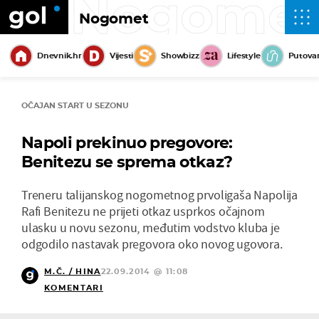
Nogome
Nogomet
Dnevnik.hr
Vijesti
Showbizz
Lifestyle
Putova
OČAJAN START U SEZONU
Napoli prekinuo pregovore:
Benitezu se sprema otkaz?
Treneru talijanskog nogometnog prvoligaša Napolija
Rafi Benitezu ne prijeti otkaz usprkos očajnom
ulasku u novu sezonu, međutim vodstvo kluba je
odgodilo nastavak pregovora oko novog ugovora.
M.Č. / HINA
22.09.2014 @ 11:08
KOMENTARI