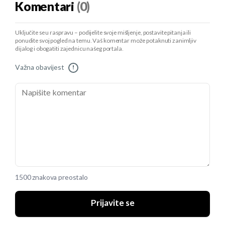
Komentari
(0)
Uključite se u raspravu – podijelite svoje mišljenje, postavite pitanja ili
ponudite svoj pogled na temu. Vaš komentar može potaknuti zanimljiv
dijalog i obogatiti zajednicu našeg portala.
Važna obavijest
!
1500 znakova preostalo
Prijavite se