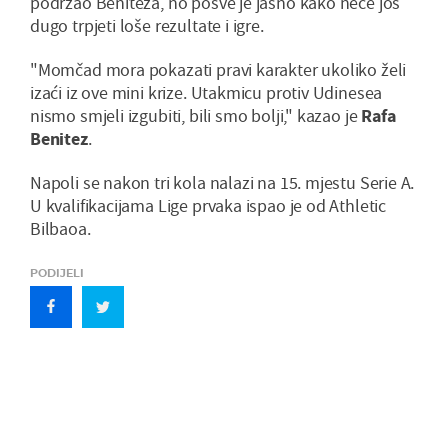
podržao Beniteza, no posve je jasno kako neće još
dugo trpjeti loše rezultate i igre.
"Momčad mora pokazati pravi karakter ukoliko želi
izaći iz ove mini krize. Utakmicu protiv Udinesea
nismo smjeli izgubiti, bili smo bolji," kazao je
Rafa
Benitez
.
Napoli se nakon tri kola nalazi na 15. mjestu Serie A.
U kvalifikacijama Lige prvaka ispao je od Athletic
Bilbaoa.
PODIJELI