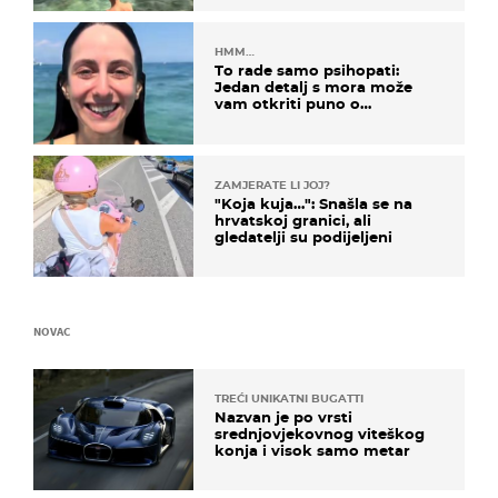
HMM…
To rade samo psihopati:
Jedan detalj s mora može
vam otkriti puno o
prijateljima
ZAMJERATE LI JOJ?
"Koja kuja…": Snašla se na
hrvatskoj granici, ali
gledatelji su podijeljeni
NOVAC
TREĆI UNIKATNI BUGATTI
Nazvan je po vrsti
srednjovjekovnog viteškog
konja i visok samo metar