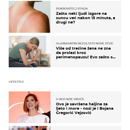
POKROVITELJ STADA
Zašto neki ljudi izgore na
suncu već nakon 15 minuta, a
drugi ne?
ALARMANTNI REZULTATI NOVE STUDIJE
Više od trećine žena ne zna
da prolazi kroz
perimenopauzu! Evo zašto su
simptomi toliko zbunjujući
LIFESTYLE
U NOJ NIJE VRUĆE
Ovo je savršena haljina za
ljeto i more - nosi je i Bojana
Gregorić Vejzović