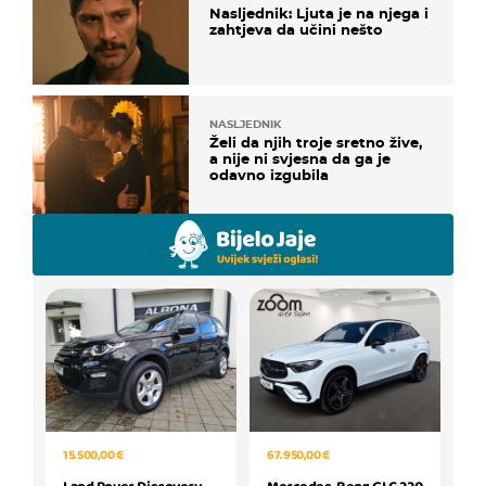
Nasljednik: Ljuta je na njega i
zahtjeva da učini nešto
NASLJEDNIK
Želi da njih troje sretno žive,
a nije ni svjesna da ga je
odavno izgubila
15.500,00 €
67.950,00 €