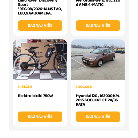
Land Rover Discovery
Mercedes-Benz GLC 220
Sport
d AMG 4-MATIC
*REG.08/2026*JAMSTVO,
LED,NAVI,KAMERA..
SAZNAJ VIŠE
SAZNAJ VIŠE
7.500,00 €
1.181,23 €
Hyundai i20 , 162000 KM,
Elektro bicikl 750W
2015 GOD, KATICE 24/36
RATA
SAZNAJ VIŠE
SAZNAJ VIŠE