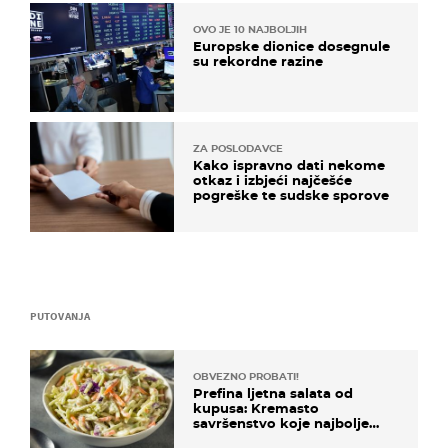
OVO JE 10 NAJBOLJIH
Europske dionice dosegnule
su rekordne razine
ZA POSLODAVCE
Kako ispravno dati nekome
otkaz i izbjeći najčešće
pogreške te sudske sporove
PUTOVANJA
OBVEZNO PROBATI!
Prefina ljetna salata od
kupusa: Kremasto
savršenstvo koje najbolje
paše uz pečeno meso