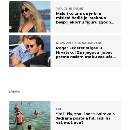
"VRUĆE JE OVDJE"
Malo tko zna da je bila
misica! Badić je istaknuo
besprijekornu figuru zgodne
voditeljice
NOVA ZVIJEZDA NA JADRANU
Roger Federer stigao u
Hrvatsku! Za njegovu ljubav
prema našem otoku zaslužan
je jedan poznati Hrvat
ZABAVA
LOL
"Je li živ, zna li se?": Snimka s
Jadrana postala hit, radi li i
vaš muž ovo?