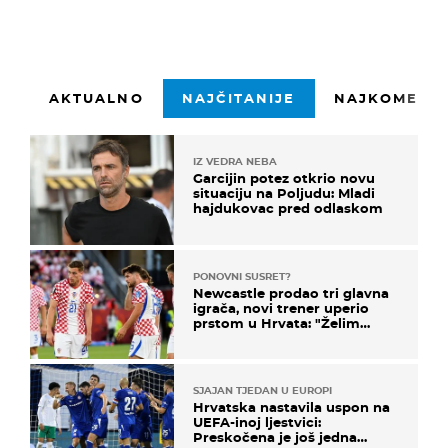
AKTUALNO
NAJČITANIJE
NAJKOMENTI
IZ VEDRA NEBA
Garcijin potez otkrio novu
situaciju na Poljudu: Mladi
hajdukovac pred odlaskom
PONOVNI SUSRET?
Newcastle prodao tri glavna
igrača, novi trener uperio
prstom u Hrvata: "Želim
njega!"
SJAJAN TJEDAN U EUROPI
Hrvatska nastavila uspon na
UEFA-inoj ljestvici:
Preskočena je još jedna