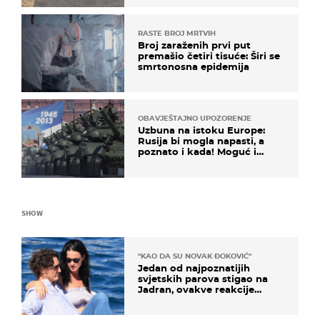
RASTE BROJ MRTVIH
Broj zaraženih prvi put
premašio četiri tisuće: Širi se
smrtonosna epidemija
OBAVJEŠTAJNO UPOZORENJE
Uzbuna na istoku Europe:
Rusija bi mogla napasti, a
poznato i kada! Moguć i
kopneni upad u članicu
NATO-a
SHOW
"KAO DA SU NOVAK ĐOKOVIĆ"
Jedan od najpoznatijih
svjetskih parova stigao na
Jadran, ovakve reakcije
vjerojatno nisu očekivali