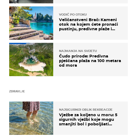
VODIČ PO OTOKU
Veličanstveni Brač: Kameni
otok na kojem ćete pronaći
pustinju, predivne plaže i
uzbudljivu hranu
NAJMANJA NA SVIJETU
Čudo prirode: Predivna
pješčana plaža na 100 metara
od mora
ZDRAVLJE
NAJSIGURNIJI OBLIK REKREACIJE
Vježbe za koljeno u moru: 5
sigurnih vježbi koje mogu
smanjiti bol i poboljšati
pokretljivost