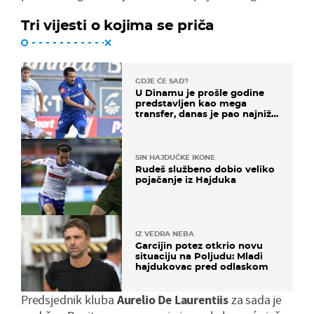
Tri vijesti o kojima se priča
GDJE ĆE SAD?
U Dinamu je prošle godine
predstavljen kao mega
transfer, danas je pao najniže
u karijeri
SIN HAJDUČKE IKONE
Rudeš službeno dobio veliko
pojačanje iz Hajduka
IZ VEDRA NEBA
Garcijin potez otkrio novu
situaciju na Poljudu: Mladi
hajdukovac pred odlaskom
Predsjednik kluba
Aurelio De Laurentiis
za sada je