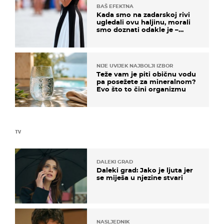
BAŠ EFEKTNA
Kada smo na zadarskoj rivi
ugledali ovu haljinu, morali
smo doznati odakle je –
košta samo 18 eura
NIJE UVIJEK NAJBOLJI IZBOR
Teže vam je piti običnu vodu
pa posežete za mineralnom?
Evo što to čini organizmu
TV
DALEKI GRAD
Daleki grad: Jako je ljuta jer
se miješa u njezine stvari
NASLJEDNIK