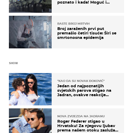
poznato i kada! Moguć i
kopneni upad u članicu
NATO-a
RASTE BROJ MRTVIH
Broj zaraženih prvi put
premašio četiri tisuće: Širi se
smrtonosna epidemija
SHOW
"KAO DA SU NOVAK ĐOKOVIĆ"
Jedan od najpoznatijih
svjetskih parova stigao na
Jadran, ovakve reakcije
vjerojatno nisu očekivali
NOVA ZVIJEZDA NA JADRANU
Roger Federer stigao u
Hrvatsku! Za njegovu ljubav
prema našem otoku zaslužan