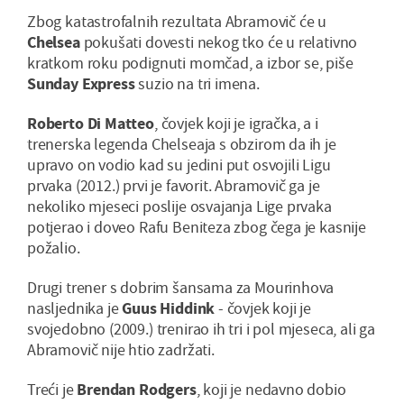
Zbog katastrofalnih rezultata Abramovič će u
Chelsea
pokušati dovesti nekog tko će u relativno
kratkom roku podignuti momčad, a izbor se, piše
Sunday Express
suzio na tri imena.
Roberto Di Matteo
, čovjek koji je igračka, a i
trenerska legenda Chelseaja s obzirom da ih je
upravo on vodio kad su jedini put osvojili Ligu
prvaka (2012.) prvi je favorit. Abramovič ga je
nekoliko mjeseci poslije osvajanja Lige prvaka
potjerao i doveo Rafu Beniteza zbog čega je kasnije
požalio.
Drugi trener s dobrim šansama za Mourinhova
nasljednika je
Guus Hiddink
- čovjek koji je
svojedobno (2009.) trenirao ih tri i pol mjeseca, ali ga
Abramovič nije htio zadržati.
Treći je
Brendan Rodgers
, koji je nedavno dobio