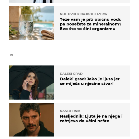
NIJE UVIJEK NAJBOLJI IZBOR
Teže vam je piti običnu vodu
pa posežete za mineralnom?
Evo što to čini organizmu
TV
DALEKI GRAD
Daleki grad: Jako je ljuta jer
se miješa u njezine stvari
NASLJEDNIK
Nasljednik: Ljuta je na njega i
zahtjeva da učini nešto