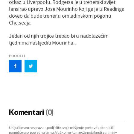
otkaz u Liverpoolu. Rodgersa je u trenerski svijet
lansirao upravo Jose Mourinho koji ga je iz Readinga
doveo da bude trener u omladinskom pogonu
Chelseaja.
Jedan od njih trojice trebao bi u nadolazećim
tjednima naslijediti Mourinha...
PODIJELI
Komentari
(0)
Uključite se u raspravu – podijelite svoje mišljenje, postavite pitanja ili
ponudite svoj pogled na temu. Vaš komentar može potaknuti zanimljiv