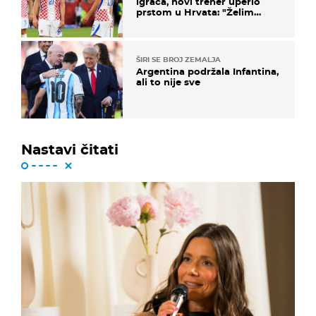
igrača, novi trener uperio
prstom u Hrvata: "Želim
njega!"
ŠIRI SE BROJ ZEMALJA
Argentina podržala Infantina,
ali to nije sve
Nastavi čitati