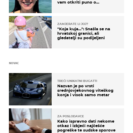
vam otkriti puno o
prijateljima
ZAMJERATE LI JOJ?
"Koja kuja…": Snašla se na
hrvatskoj granici, ali
gledatelji su podijeljeni
NOVAC
TREĆI UNIKATNI BUGATTI
Nazvan je po vrsti
srednjovjekovnog viteškog
konja i visok samo metar
ZA POSLODAVCE
Kako ispravno dati nekome
otkaz i izbjeći najčešće
pogreške te sudske sporove