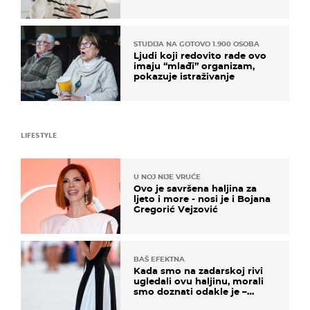
rizik od ovoga
STUDIJA NA GOTOVO 1.900 OSOBA
Ljudi koji redovito rade ovo
imaju “mlađi” organizam,
pokazuje istraživanje
LIFESTYLE
U NOJ NIJE VRUĆE
Ovo je savršena haljina za
ljeto i more - nosi je i Bojana
Gregorić Vejzović
BAŠ EFEKTNA
Kada smo na zadarskoj rivi
ugledali ovu haljinu, morali
smo doznati odakle je –
košta samo 18 eura