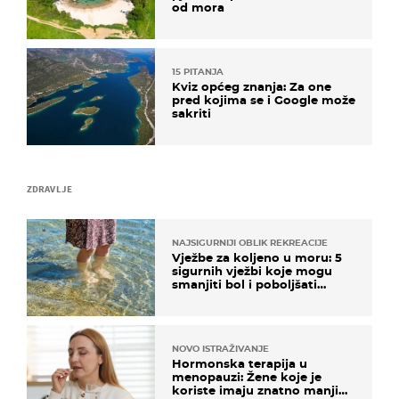
od mora
15 PITANJA
Kviz općeg znanja: Za one
pred kojima se i Google može
sakriti
ZDRAVLJE
NAJSIGURNIJI OBLIK REKREACIJE
Vježbe za koljeno u moru: 5
sigurnih vježbi koje mogu
smanjiti bol i poboljšati
pokretljivost
NOVO ISTRAŽIVANJE
Hormonska terapija u
menopauzi: Žene koje je
koriste imaju znatno manji