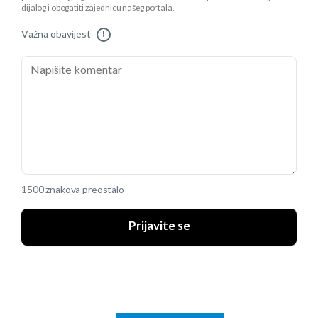
dijalog i obogatiti zajednicu našeg portala.
Važna obavijest
!
1500 znakova preostalo
Prijavite se