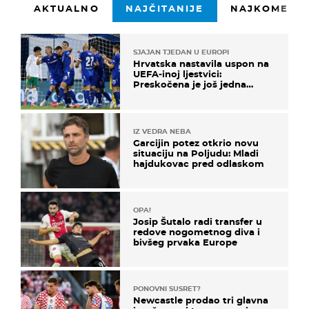
AKTUALNO
NAJČITANIJE
NAJKOMENTI
SJAJAN TJEDAN U EUROPI
Hrvatska nastavila uspon na
UEFA-inoj ljestvici:
Preskočena je još jedna
država
IZ VEDRA NEBA
Garcijin potez otkrio novu
situaciju na Poljudu: Mladi
hajdukovac pred odlaskom
OPA!
Josip Šutalo radi transfer u
redove nogometnog diva i
bivšeg prvaka Europe
PONOVNI SUSRET?
Newcastle prodao tri glavna