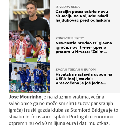
IZ VEDRA NEBA
Garcijin potez otkrio novu
situaciju na Poljudu: Mladi
hajdukovac pred odlaskom
PONOVNI SUSRET?
Newcastle prodao tri glavna
igrača, novi trener uperio
prstom u Hrvata: "Želim
njega!"
SJAJAN TJEDAN U EUROPI
Hrvatska nastavila uspon na
UEFA-inoj ljestvici:
Preskočena je još jedna
država
Jose Mourinho
je na izlaznim vratima, većina
svlačionice ga ne može smisliti (izuzev par starijih
igrača) i ruski gazda kluba sa Stamford Bridgea je to
shvatio te će uskoro isplatiti Portugalcu enormnu
otpremninu od 50 milijuna eura i dati mu otkaz.