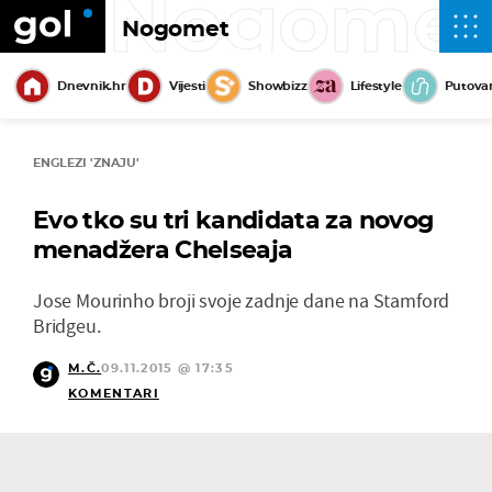
Nogome
Nogomet
Dnevnik.hr
Vijesti
Showbizz
Lifestyle
Putova
ENGLEZI 'ZNAJU'
Evo tko su tri kandidata za novog
menadžera Chelseaja
Jose Mourinho broji svoje zadnje dane na Stamford
Bridgeu.
M.Č.
09.11.2015 @ 17:35
KOMENTARI