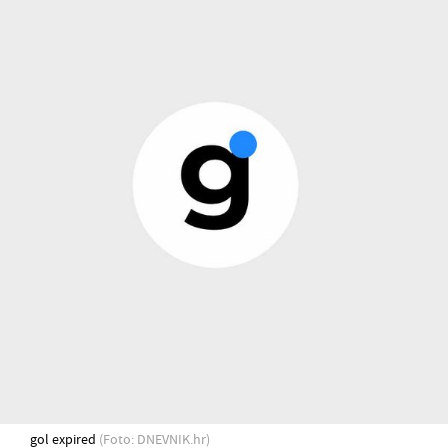
gol expired
(Foto: DNEVNIK.hr)