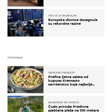
OVO JE 10 NAJBOLJIH
Europske dionice dosegnule
su rekordne razine
PUTOVANJA
OBVEZNO PROBATI!
Prefina ljetna salata od
kupusa: Kremasto
savršenstvo koje najbolje
paše uz pečeno meso
NAJMANJA NA SVIJETU
Čudo prirode: Predivna
pješčana plaža na 100 metara