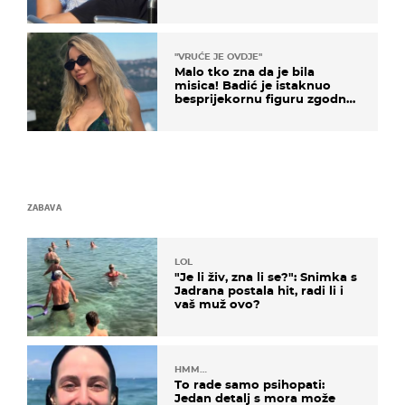
je jedan poznati Hrvat
"VRUĆE JE OVDJE"
Malo tko zna da je bila
misica! Badić je istaknuo
besprijekornu figuru zgodne
voditeljice
ZABAVA
LOL
"Je li živ, zna li se?": Snimka s
Jadrana postala hit, radi li i
vaš muž ovo?
HMM…
To rade samo psihopati:
Jedan detalj s mora može