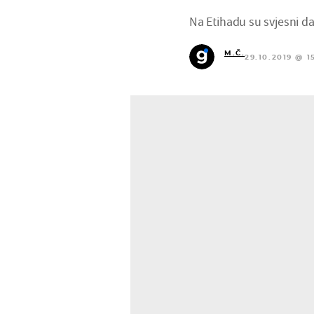
Na Etihadu su svjesni d
M.Č.
29.10.2019 @ 1