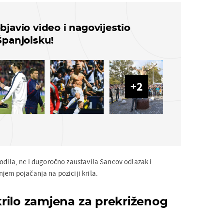
bjavio video i nagovijestio
Španjolsku!
+
2
godila, ne i dugoročno zaustavila Saneov odlazak i
jem pojačanja na poziciji krila.
rilo zamjena za prekriženog