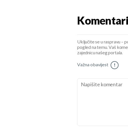
Komentar
Uključite se u raspravu – pod
pogled na temu. Vaš koment
zajednicu našeg portala.
Važna obavijest
!