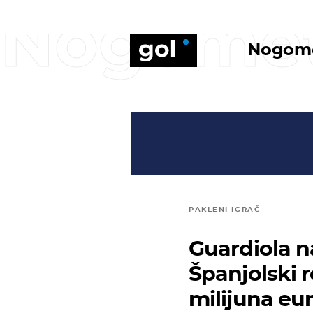
Nogome
Nogom
PAKLENI IGRAČ
Guardiola n
Španjolski r
milijuna eu