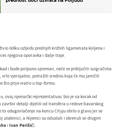
prednost uoči uzvrata na Poljudu
živio tešku ozljedu prednjih križnih ligamenata koljena i
ces njegova oporavka i dalje traje.
li kad i bude potpuno spreman, neće se priključiti suigračima
, vrlo vjerojatno, potražiti sredinu koja će mu jamčiti
 što prije vratio u top-formu.
edu, ovaj njemački reprezentativac bio je na korak od
a završni detalji dijelili od transfera u redove bavarskog
 to odugovlačenje na koncu Cityju obilo o glavu jer se
koj utakmici, a Nijemci su odustali i okrenuli se drugim
nho
i
Ivan Perišić
).