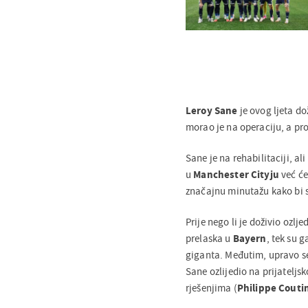
Leroy Sane
je ovog ljeta do
morao je na operaciju, a pro
Sane je na rehabilitaciji, a
u
Manchester Cityju
već će
značajnu minutažu kako bi se
Prije nego li je doživio ozlj
prelaska u
Bayern
, tek su g
giganta. Međutim, upravo se
Sane ozlijedio na prijateljs
rješenjima (
Philippe Couti