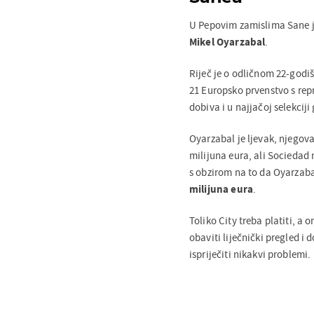
U Pepovim zamislima Sane je
Mikel Oyarzabal
.
Riječ je o odličnom 22-godiš
21 Europsko prvenstvo s re
dobiva i u najjačoj selekcij
Oyarzabal je ljevak, njegov
milijuna eura, ali Sociedad 
s obzirom na to da Oyarzab
milijuna eura
.
Toliko City treba platiti, a 
obaviti liječnički pregled i 
ispriječiti nikakvi problemi.