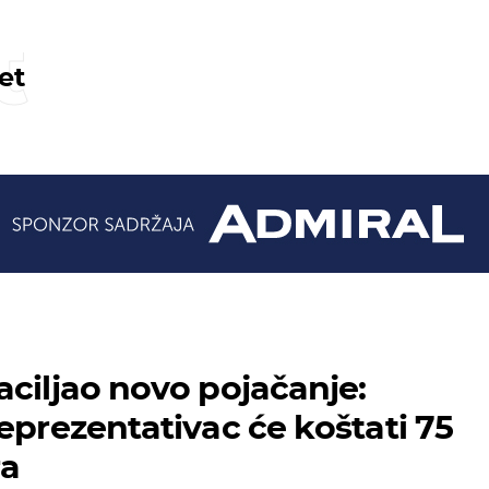
t
et
aciljao novo pojačanje:
eprezentativac će koštati 75
ra