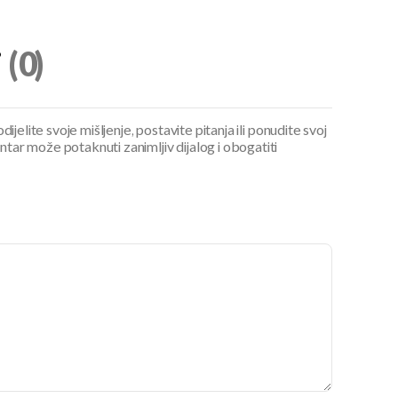
i
(0)
ijelite svoje mišljenje, postavite pitanja ili ponudite svoj
ar može potaknuti zanimljiv dijalog i obogatiti