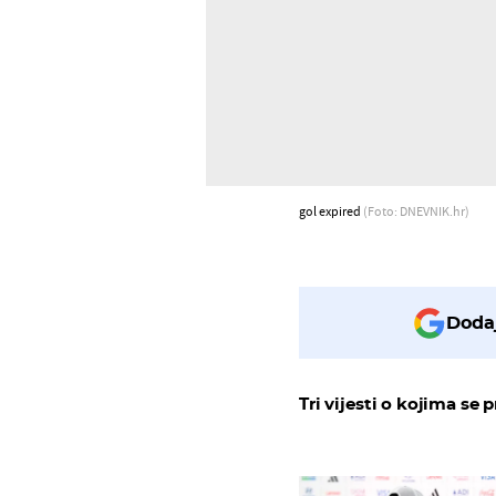
gol expired
(Foto: DNEVNIK.hr)
Dodaj
Tri vijesti o kojima se p