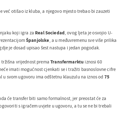
 već otišao iz kluba, a njegovo mjesto trebao bi zauzeti
njaku koji igra za
Real Sociedad
, ovog ljeta je osvojio U-
prezentacijom
Španjolske
, a u međuvremenu sve više prilika
i gdje je dosad upisao šest nastupa i jedan pogodak.
a tržišna vrijednost prema
Transfermarktu
iznosi 60
neće imati mogućnost cjenkati se i tražiti basnoslovne cifre
al u svom ugovoru ima odštetnu klauzulu na iznos od
75
onda će transfer biti samo formalnost, jer preostat će za
dogovoriti s igračem uvjete u ugovoru, a tu se ne bi trebali